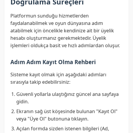
Doğrulama Süreçleri
Platformun sunduğu hizmetlerden
faydalanabilmek ve oyun dünyasına adım
atabilmek için öncelikle kendinize ait bir üyelik
hesabı oluşturmanız gerekmektedir. Üyelik
işlemleri oldukça basit ve hızlı adımlardan oluşur.
Adım Adım Kayıt Olma Rehberi
Sisteme kayıt olmak için aşağıdaki adımları
sırasıyla takip edebilirsiniz:
Güvenli yollarla ulaştığınız güncel ana sayfaya
gidin.
Ekranın sağ üst köşesinde bulunan "Kayıt Ol"
veya "Üye Ol" butonuna tıklayın.
Açılan formda sizden istenen bilgileri (Ad,