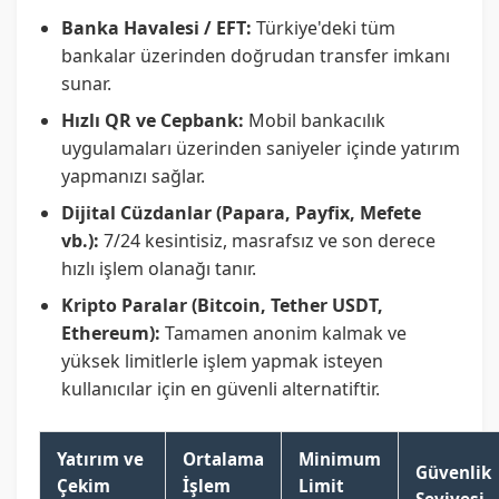
Banka Havalesi / EFT:
Türkiye'deki tüm
bankalar üzerinden doğrudan transfer imkanı
sunar.
Hızlı QR ve Cepbank:
Mobil bankacılık
uygulamaları üzerinden saniyeler içinde yatırım
yapmanızı sağlar.
Dijital Cüzdanlar (Papara, Payfix, Mefete
vb.):
7/24 kesintisiz, masrafsız ve son derece
hızlı işlem olanağı tanır.
Kripto Paralar (Bitcoin, Tether USDT,
Ethereum):
Tamamen anonim kalmak ve
yüksek limitlerle işlem yapmak isteyen
kullanıcılar için en güvenli alternatiftir.
Yatırım ve
Ortalama
Minimum
Güvenlik
Çekim
İşlem
Limit