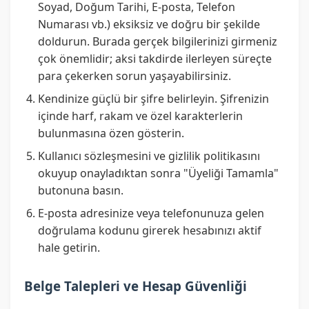
Soyad, Doğum Tarihi, E-posta, Telefon
Numarası vb.) eksiksiz ve doğru bir şekilde
doldurun. Burada gerçek bilgilerinizi girmeniz
çok önemlidir; aksi takdirde ilerleyen süreçte
para çekerken sorun yaşayabilirsiniz.
Kendinize güçlü bir şifre belirleyin. Şifrenizin
içinde harf, rakam ve özel karakterlerin
bulunmasına özen gösterin.
Kullanıcı sözleşmesini ve gizlilik politikasını
okuyup onayladıktan sonra "Üyeliği Tamamla"
butonuna basın.
E-posta adresinize veya telefonunuza gelen
doğrulama kodunu girerek hesabınızı aktif
hale getirin.
Belge Talepleri ve Hesap Güvenliği