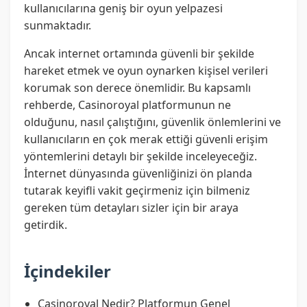
kullanıcılarına geniş bir oyun yelpazesi
sunmaktadır.
Ancak internet ortamında güvenli bir şekilde
hareket etmek ve oyun oynarken kişisel verileri
korumak son derece önemlidir. Bu kapsamlı
rehberde, Casinoroyal platformunun ne
olduğunu, nasıl çalıştığını, güvenlik önlemlerini ve
kullanıcıların en çok merak ettiği güvenli erişim
yöntemlerini detaylı bir şekilde inceleyeceğiz.
İnternet dünyasında güvenliğinizi ön planda
tutarak keyifli vakit geçirmeniz için bilmeniz
gereken tüm detayları sizler için bir araya
getirdik.
İçindekiler
Casinoroyal Nedir? Platformun Genel