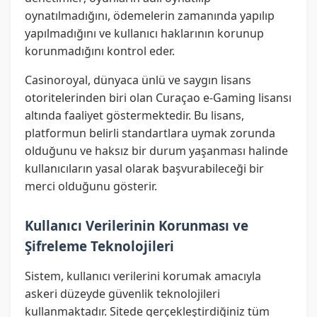
oynatılmadığını, ödemelerin zamanında yapılıp
yapılmadığını ve kullanıcı haklarının korunup
korunmadığını kontrol eder.
Casinoroyal, dünyaca ünlü ve saygın lisans
otoritelerinden biri olan Curaçao e-Gaming lisansı
altında faaliyet göstermektedir. Bu lisans,
platformun belirli standartlara uymak zorunda
olduğunu ve haksız bir durum yaşanması halinde
kullanıcıların yasal olarak başvurabileceği bir
merci olduğunu gösterir.
Kullanıcı Verilerinin Korunması ve
Şifreleme Teknolojileri
Sistem, kullanıcı verilerini korumak amacıyla
askeri düzeyde güvenlik teknolojileri
kullanmaktadır. Sitede gerçekleştirdiğiniz tüm