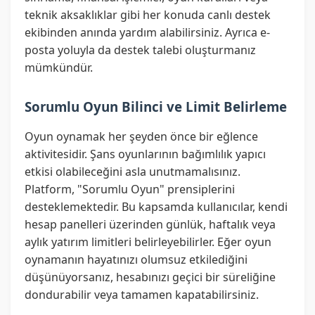
teknik aksaklıklar gibi her konuda canlı destek
ekibinden anında yardım alabilirsiniz. Ayrıca e-
posta yoluyla da destek talebi oluşturmanız
mümkündür.
Sorumlu Oyun Bilinci ve Limit Belirleme
Oyun oynamak her şeyden önce bir eğlence
aktivitesidir. Şans oyunlarının bağımlılık yapıcı
etkisi olabileceğini asla unutmamalısınız.
Platform, "Sorumlu Oyun" prensiplerini
desteklemektedir. Bu kapsamda kullanıcılar, kendi
hesap panelleri üzerinden günlük, haftalık veya
aylık yatırım limitleri belirleyebilirler. Eğer oyun
oynamanın hayatınızı olumsuz etkilediğini
düşünüyorsanız, hesabınızı geçici bir süreliğine
dondurabilir veya tamamen kapatabilirsiniz.