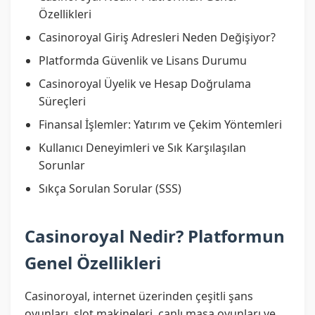
Özellikleri
Casinoroyal Giriş Adresleri Neden Değişiyor?
Platformda Güvenlik ve Lisans Durumu
Casinoroyal Üyelik ve Hesap Doğrulama
Süreçleri
Finansal İşlemler: Yatırım ve Çekim Yöntemleri
Kullanıcı Deneyimleri ve Sık Karşılaşılan
Sorunlar
Sıkça Sorulan Sorular (SSS)
Casinoroyal Nedir? Platformun
Genel Özellikleri
Casinoroyal, internet üzerinden çeşitli şans
oyunları, slot makineleri, canlı masa oyunları ve