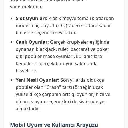
vadetmektedir.
Slot Oyunları:
Klasik meyve temalı slotlardan
modern üç boyutlu (3D) video slotlara kadar
binlerce seçenek mevcuttur.
Canlı Oyunlar:
Gerçek krupiyeler eşliğinde
oynanan blackjack, rulet, baccarat ve poker
gibi popüler masa oyunları, kullanıcılara
kendilerini gerçek bir oyun salonunda
hissettirir.
Yeni Nesil Oyunlar:
Son yıllarda oldukça
popüler olan "Crash" tarzı (örneğin uçak
yükseldikçe çarpanın arttığı oyunlar) hızlı ve
dinamik oyun seçenekleri de sistemde yer
almaktadır.
Mobil Uyum ve Kullanıcı Arayüzü