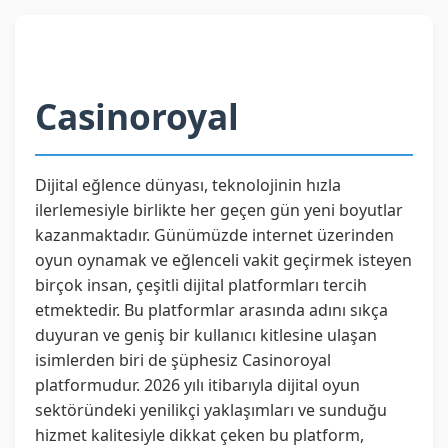
Casinoroyal
Dijital eğlence dünyası, teknolojinin hızla
ilerlemesiyle birlikte her geçen gün yeni boyutlar
kazanmaktadır. Günümüzde internet üzerinden
oyun oynamak ve eğlenceli vakit geçirmek isteyen
birçok insan, çeşitli dijital platformları tercih
etmektedir. Bu platformlar arasında adını sıkça
duyuran ve geniş bir kullanıcı kitlesine ulaşan
isimlerden biri de şüphesiz Casinoroyal
platformudur. 2026 yılı itibarıyla dijital oyun
sektöründeki yenilikçi yaklaşımları ve sunduğu
hizmet kalitesiyle dikkat çeken bu platform,