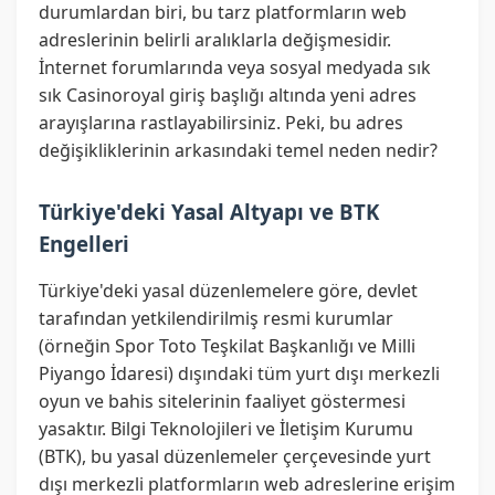
durumlardan biri, bu tarz platformların web
adreslerinin belirli aralıklarla değişmesidir.
İnternet forumlarında veya sosyal medyada sık
sık Casinoroyal giriş başlığı altında yeni adres
arayışlarına rastlayabilirsiniz. Peki, bu adres
değişikliklerinin arkasındaki temel neden nedir?
Türkiye'deki Yasal Altyapı ve BTK
Engelleri
Türkiye'deki yasal düzenlemelere göre, devlet
tarafından yetkilendirilmiş resmi kurumlar
(örneğin Spor Toto Teşkilat Başkanlığı ve Milli
Piyango İdaresi) dışındaki tüm yurt dışı merkezli
oyun ve bahis sitelerinin faaliyet göstermesi
yasaktır. Bilgi Teknolojileri ve İletişim Kurumu
(BTK), bu yasal düzenlemeler çerçevesinde yurt
dışı merkezli platformların web adreslerine erişim