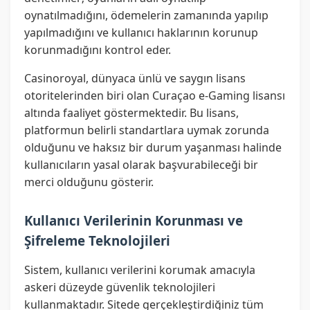
oynatılmadığını, ödemelerin zamanında yapılıp
yapılmadığını ve kullanıcı haklarının korunup
korunmadığını kontrol eder.
Casinoroyal, dünyaca ünlü ve saygın lisans
otoritelerinden biri olan Curaçao e-Gaming lisansı
altında faaliyet göstermektedir. Bu lisans,
platformun belirli standartlara uymak zorunda
olduğunu ve haksız bir durum yaşanması halinde
kullanıcıların yasal olarak başvurabileceği bir
merci olduğunu gösterir.
Kullanıcı Verilerinin Korunması ve
Şifreleme Teknolojileri
Sistem, kullanıcı verilerini korumak amacıyla
askeri düzeyde güvenlik teknolojileri
kullanmaktadır. Sitede gerçekleştirdiğiniz tüm