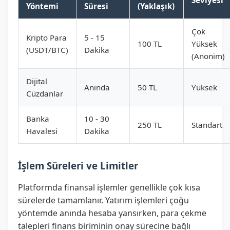
Seviyesi
Yöntemi
Süresi
(Yaklaşık)
Çok
Kripto Para
5 - 15
100 TL
Yüksek
(USDT/BTC)
Dakika
(Anonim)
Dijital
Anında
50 TL
Yüksek
Cüzdanlar
Banka
10 - 30
250 TL
Standart
Havalesi
Dakika
İşlem Süreleri ve Limitler
Platformda finansal işlemler genellikle çok kısa
sürelerde tamamlanır. Yatırım işlemleri çoğu
yöntemde anında hesaba yansırken, para çekme
talepleri finans biriminin onay sürecine bağlı