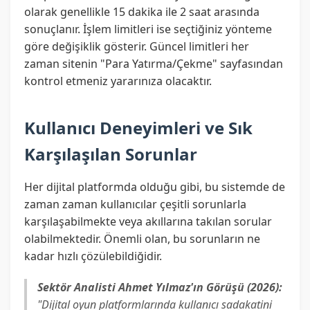
olarak genellikle 15 dakika ile 2 saat arasında
sonuçlanır. İşlem limitleri ise seçtiğiniz yönteme
göre değişiklik gösterir. Güncel limitleri her
zaman sitenin "Para Yatırma/Çekme" sayfasından
kontrol etmeniz yararınıza olacaktır.
Kullanıcı Deneyimleri ve Sık
Karşılaşılan Sorunlar
Her dijital platformda olduğu gibi, bu sistemde de
zaman zaman kullanıcılar çeşitli sorunlarla
karşılaşabilmekte veya akıllarına takılan sorular
olabilmektedir. Önemli olan, bu sorunların ne
kadar hızlı çözülebildiğidir.
Sektör Analisti Ahmet Yılmaz'ın Görüşü (2026):
"Dijital oyun platformlarında kullanıcı sadakatini