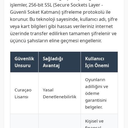
işlemler, 256-bit SSL (Secure Sockets Layer -
Güvenli Soket Katmanı) şifreleme protokolü ile
korunur. Bu teknoloji sayesinde, kullanıcı adı, şifre
veya kart bilgileri gibi hassas verileriniz internet
üzerinde transfer edilirken tamamen şifrelenir ve
üçüncü şahısların eline geçmesi engellenir.
Güvenlik
Sağladığı
Kullanıcı
Unsuru
Avantaj
İçin Önemi
Oyunların
adilliğini ve
Curaçao
Yasal
ödeme
Lisansı
Denetlenebilirlik
garantisini
belgeler.
Kişisel ve
finansal