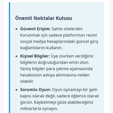
Önemli Noktalar Kutusu
Güvenli Erişim:
Sahte sitelerden
korunmak için sadece platformun resmi
sosyal medya hesaplarındaki güncel giriş
bağlantılarını kullanın.
Kişisel Bilgiler:
Üye olurken verdiğiniz
bilgilerin doğruluğundan emin olun.
Yanlış bilgiler para çekme aşamasında
hesabınızın askıya alınmasına neden
olabilir.
Sorumlu Oyun:
Oyun oynamayı bir gelir
kapısı olarak değil, sadece eğlence olarak
görün. Kaybetmeyi göze alabileceğiniz
miktarlarla oynayın.