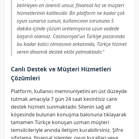
belirleyen en önemli unsur, finansal hız ve müşteri
hizmetlerinin kalitesidir. Bir platform ne kadar çok
oyun sunarsa sunun, kullanıcının sorununa 5
dakika içinde çözüm üretemiyorsa uzun vadede
başarılı olamaz. Casinoroyal'un Türkiye pazarında
bu kadar kalıcı olmasının arkasında, Türkçe hizmet
veren dinamik destek ekibi yatmaktadır."
Canlı Destek ve Müşteri Hizmetleri
Çözümleri
Platform, kullanıcı memnuniyetini en üst düzeyde
tutmak amacıyla 7 gün 24 saat kesintisiz canlı
destek hizmeti sunmaktadır. Sitenin sağ alt
köşesinde bulunan konuşma balonuna tıklayarak
tamamen Türkçe konuşan uzman müşteri
temsilcileriyle anında iletişim kurabilirsiniz. Şifre
sıfırlama, finansal işlemler, oyun kuralları veya