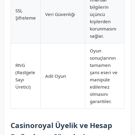
bilgilerin
SSL
Veri Güvenliği
üçüncü
Şifreleme
kişilerden
korunmasını
sağlar.
Oyun
sonuçlarının
RNG
tamamen
(Rastgele
şans eseri ve
Adil Oyun
Sayı
manipüle
Üretici)
edilemez
olmasını
garantiler.
Casinoroyal Üyelik ve Hesap