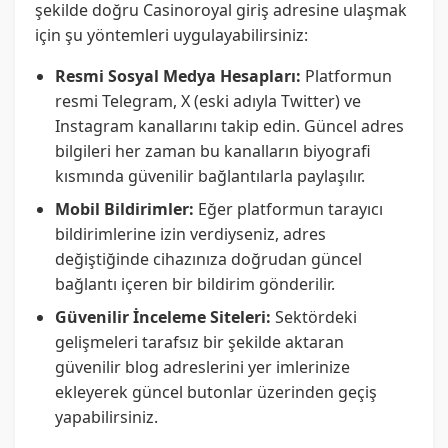
şekilde doğru Casinoroyal giriş adresine ulaşmak
için şu yöntemleri uygulayabilirsiniz:
Resmi Sosyal Medya Hesapları:
Platformun
resmi Telegram, X (eski adıyla Twitter) ve
Instagram kanallarını takip edin. Güncel adres
bilgileri her zaman bu kanalların biyografi
kısmında güvenilir bağlantılarla paylaşılır.
Mobil Bildirimler:
Eğer platformun tarayıcı
bildirimlerine izin verdiyseniz, adres
değiştiğinde cihazınıza doğrudan güncel
bağlantı içeren bir bildirim gönderilir.
Güvenilir İnceleme Siteleri:
Sektördeki
gelişmeleri tarafsız bir şekilde aktaran
güvenilir blog adreslerini yer imlerinize
ekleyerek güncel butonlar üzerinden geçiş
yapabilirsiniz.