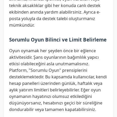
teknik aksaklıklar gibi her konuda canlı destek
ekibinden anında yardım alabilirsiniz. Ayrıca e-
posta yoluyla da destek talebi oluşturmanız
mümkündür.
Sorumlu Oyun Bilinci ve Limit Belirleme
Oyun oynamak her şeyden önce bir eğlence
aktivitesidir. Şans oyunlarının bağımlılık yapıcı
etkisi olabileceğini asla unutmamalısınız.
Platform, "Sorumlu Oyun" prensiplerini
desteklemektedir. Bu kapsamda kullanıcılar, kendi
hesap panelleri üzerinden günlük, haftalık veya
aylık yatırım limitleri belirleyebilirler. Eğer oyun
oynamanın hayatınızı olumsuz etkilediğini
düşünüyorsanız, hesabınızı geçici bir süreliğine
dondurabilir veya tamamen kapatabilirsiniz.