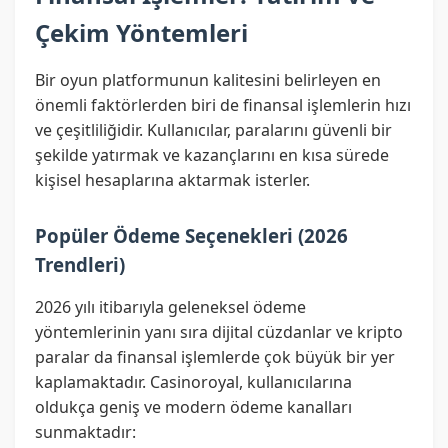
Çekim Yöntemleri
Bir oyun platformunun kalitesini belirleyen en
önemli faktörlerden biri de finansal işlemlerin hızı
ve çeşitliliğidir. Kullanıcılar, paralarını güvenli bir
şekilde yatırmak ve kazançlarını en kısa sürede
kişisel hesaplarına aktarmak isterler.
Popüler Ödeme Seçenekleri (2026
Trendleri)
2026 yılı itibarıyla geleneksel ödeme
yöntemlerinin yanı sıra dijital cüzdanlar ve kripto
paralar da finansal işlemlerde çok büyük bir yer
kaplamaktadır. Casinoroyal, kullanıcılarına
oldukça geniş ve modern ödeme kanalları
sunmaktadır: