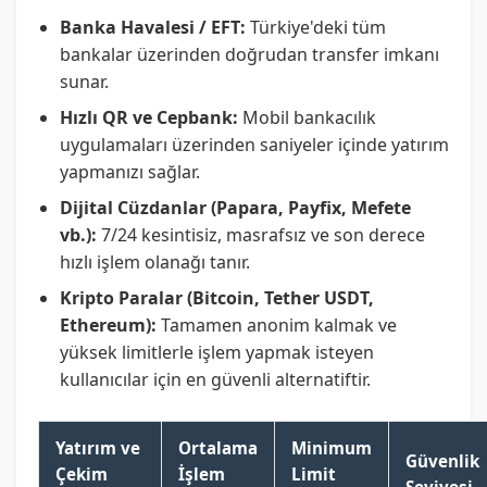
Banka Havalesi / EFT:
Türkiye'deki tüm
bankalar üzerinden doğrudan transfer imkanı
sunar.
Hızlı QR ve Cepbank:
Mobil bankacılık
uygulamaları üzerinden saniyeler içinde yatırım
yapmanızı sağlar.
Dijital Cüzdanlar (Papara, Payfix, Mefete
vb.):
7/24 kesintisiz, masrafsız ve son derece
hızlı işlem olanağı tanır.
Kripto Paralar (Bitcoin, Tether USDT,
Ethereum):
Tamamen anonim kalmak ve
yüksek limitlerle işlem yapmak isteyen
kullanıcılar için en güvenli alternatiftir.
Yatırım ve
Ortalama
Minimum
Güvenlik
Çekim
İşlem
Limit