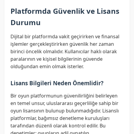
Platformda Güvenlik ve Lisans
Durumu
Dijital bir platformda vakit geçirirken ve finansal
işlemler gerçekleştirirken güvenlik her zaman
birinci öncelik olmalıdır. Kullanıcılar haklı olarak
paralarının ve kişisel bilgilerinin güvende
olduğundan emin olmak isterler.
Lisans Bilgileri Neden Önemlidir?
Bir oyun platformunun güvenilirliğini belirleyen
en temel unsur, uluslararası geçerliliğe sahip bir
oyun lisansının bulunup bulunmadığıdır. Lisanslı
platformlar, bağımsız denetleme kuruluşları
tarafından düzenli olarak kontrol edilir. Bu
denetimler; oyunların adil oynatılıp