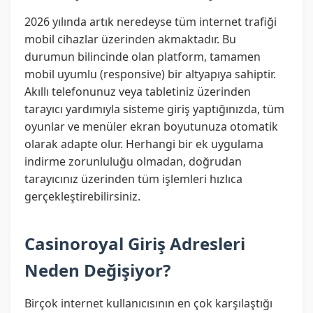
2026 yılında artık neredeyse tüm internet trafiği
mobil cihazlar üzerinden akmaktadır. Bu
durumun bilincinde olan platform, tamamen
mobil uyumlu (responsive) bir altyapıya sahiptir.
Akıllı telefonunuz veya tabletiniz üzerinden
tarayıcı yardımıyla sisteme giriş yaptığınızda, tüm
oyunlar ve menüler ekran boyutunuza otomatik
olarak adapte olur. Herhangi bir ek uygulama
indirme zorunluluğu olmadan, doğrudan
tarayıcınız üzerinden tüm işlemleri hızlıca
gerçekleştirebilirsiniz.
Casinoroyal Giriş Adresleri
Neden Değişiyor?
Birçok internet kullanıcısının en çok karşılaştığı