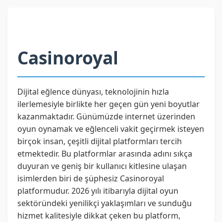
Casinoroyal
Dijital eğlence dünyası, teknolojinin hızla
ilerlemesiyle birlikte her geçen gün yeni boyutlar
kazanmaktadır. Günümüzde internet üzerinden
oyun oynamak ve eğlenceli vakit geçirmek isteyen
birçok insan, çeşitli dijital platformları tercih
etmektedir. Bu platformlar arasında adını sıkça
duyuran ve geniş bir kullanıcı kitlesine ulaşan
isimlerden biri de şüphesiz Casinoroyal
platformudur. 2026 yılı itibarıyla dijital oyun
sektöründeki yenilikçi yaklaşımları ve sunduğu
hizmet kalitesiyle dikkat çeken bu platform,