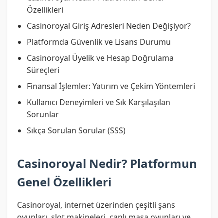
Özellikleri
Casinoroyal Giriş Adresleri Neden Değişiyor?
Platformda Güvenlik ve Lisans Durumu
Casinoroyal Üyelik ve Hesap Doğrulama
Süreçleri
Finansal İşlemler: Yatırım ve Çekim Yöntemleri
Kullanıcı Deneyimleri ve Sık Karşılaşılan
Sorunlar
Sıkça Sorulan Sorular (SSS)
Casinoroyal Nedir? Platformun
Genel Özellikleri
Casinoroyal, internet üzerinden çeşitli şans
oyunları, slot makineleri, canlı masa oyunları ve