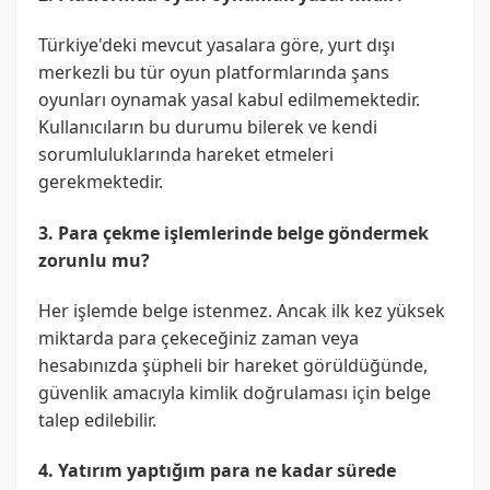
Türkiye'deki mevcut yasalara göre, yurt dışı
merkezli bu tür oyun platformlarında şans
oyunları oynamak yasal kabul edilmemektedir.
Kullanıcıların bu durumu bilerek ve kendi
sorumluluklarında hareket etmeleri
gerekmektedir.
3. Para çekme işlemlerinde belge göndermek
zorunlu mu?
Her işlemde belge istenmez. Ancak ilk kez yüksek
miktarda para çekeceğiniz zaman veya
hesabınızda şüpheli bir hareket görüldüğünde,
güvenlik amacıyla kimlik doğrulaması için belge
talep edilebilir.
4. Yatırım yaptığım para ne kadar sürede