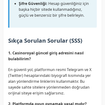
Şifre Güvenliği:
Hesap güvenliğiniz için
başka hiçbir sitede kullanmadığınız,
güçlü ve benzersiz bir şifre belirleyin.
Sıkça Sorulan Sorular (SSS)
1. Casinoroyal güncel giriş adresini nasıl
bulabilirim?
En güvenli yol, platformun resmi Telegram ve X
(Twitter) hesaplarındaki biyografi kısmında yer
alan yönlendirme linklerini kullanmaktır. Bu
sayede sahte sitelere yönlenmeden doğrudan
orijinal siteye erişim sağlarsınız.
2. Platformda oyun oynamak yasal mıdır?