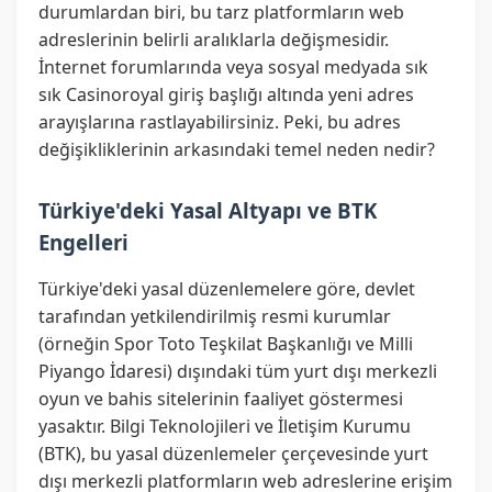
durumlardan biri, bu tarz platformların web
adreslerinin belirli aralıklarla değişmesidir.
İnternet forumlarında veya sosyal medyada sık
sık Casinoroyal giriş başlığı altında yeni adres
arayışlarına rastlayabilirsiniz. Peki, bu adres
değişikliklerinin arkasındaki temel neden nedir?
Türkiye'deki Yasal Altyapı ve BTK
Engelleri
Türkiye'deki yasal düzenlemelere göre, devlet
tarafından yetkilendirilmiş resmi kurumlar
(örneğin Spor Toto Teşkilat Başkanlığı ve Milli
Piyango İdaresi) dışındaki tüm yurt dışı merkezli
oyun ve bahis sitelerinin faaliyet göstermesi
yasaktır. Bilgi Teknolojileri ve İletişim Kurumu
(BTK), bu yasal düzenlemeler çerçevesinde yurt
dışı merkezli platformların web adreslerine erişim