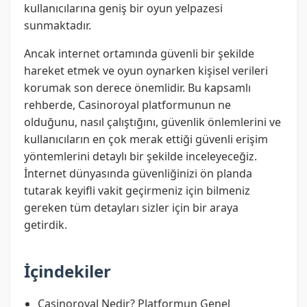
kullanıcılarına geniş bir oyun yelpazesi
sunmaktadır.
Ancak internet ortamında güvenli bir şekilde
hareket etmek ve oyun oynarken kişisel verileri
korumak son derece önemlidir. Bu kapsamlı
rehberde, Casinoroyal platformunun ne
olduğunu, nasıl çalıştığını, güvenlik önlemlerini ve
kullanıcıların en çok merak ettiği güvenli erişim
yöntemlerini detaylı bir şekilde inceleyeceğiz.
İnternet dünyasında güvenliğinizi ön planda
tutarak keyifli vakit geçirmeniz için bilmeniz
gereken tüm detayları sizler için bir araya
getirdik.
İçindekiler
Casinoroyal Nedir? Platformun Genel