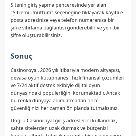
Sitenin giriş yapma penceresinde yer alan
"Şifremi Unuttum" seçeneğine tıklayarak kayıtlı e-
posta adresinize veya telefon numaranıza bir
şifre sıfırlama bağlantısı gönderebilir ve yeni bir
şifre oluşturabilirsiniz.
Sonuç
Casinoroyal, 2026 yılı itibarıyla modern altyapısı,
devasa oyun kütüphanesi, hızlı finansal çözümleri
ve 7/24 aktif destek ekibiyle dijital oyun
dünyasındaki popülerliğini korumaktadır. Ancak
bu renkli dünyaya adım atmadan önce
güvenliğinizi her zaman ön planda tutmalısınız.
Doğru Casinoroyal giriş adreslerini kullanmak,
sahte sitelerden uzak durmak ve bütçenizi
kontrol altında tutarak sorumlu bir şekilde oyun