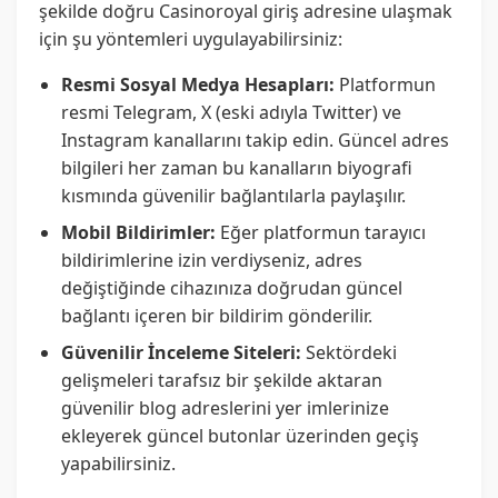
şekilde doğru Casinoroyal giriş adresine ulaşmak
için şu yöntemleri uygulayabilirsiniz:
Resmi Sosyal Medya Hesapları:
Platformun
resmi Telegram, X (eski adıyla Twitter) ve
Instagram kanallarını takip edin. Güncel adres
bilgileri her zaman bu kanalların biyografi
kısmında güvenilir bağlantılarla paylaşılır.
Mobil Bildirimler:
Eğer platformun tarayıcı
bildirimlerine izin verdiyseniz, adres
değiştiğinde cihazınıza doğrudan güncel
bağlantı içeren bir bildirim gönderilir.
Güvenilir İnceleme Siteleri:
Sektördeki
gelişmeleri tarafsız bir şekilde aktaran
güvenilir blog adreslerini yer imlerinize
ekleyerek güncel butonlar üzerinden geçiş
yapabilirsiniz.