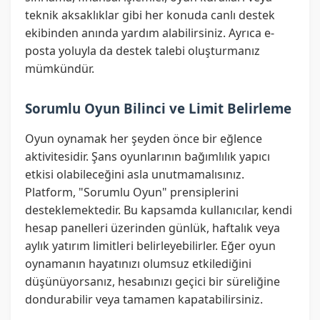
teknik aksaklıklar gibi her konuda canlı destek
ekibinden anında yardım alabilirsiniz. Ayrıca e-
posta yoluyla da destek talebi oluşturmanız
mümkündür.
Sorumlu Oyun Bilinci ve Limit Belirleme
Oyun oynamak her şeyden önce bir eğlence
aktivitesidir. Şans oyunlarının bağımlılık yapıcı
etkisi olabileceğini asla unutmamalısınız.
Platform, "Sorumlu Oyun" prensiplerini
desteklemektedir. Bu kapsamda kullanıcılar, kendi
hesap panelleri üzerinden günlük, haftalık veya
aylık yatırım limitleri belirleyebilirler. Eğer oyun
oynamanın hayatınızı olumsuz etkilediğini
düşünüyorsanız, hesabınızı geçici bir süreliğine
dondurabilir veya tamamen kapatabilirsiniz.