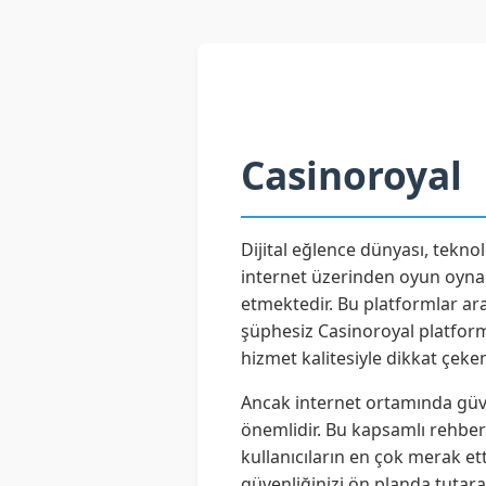
Casinoroyal
Dijital eğlence dünyası, tekno
internet üzerinden oyun oynama
etmektedir. Bu platformlar ara
şüphesiz Casinoroyal platformu
hizmet kalitesiyle dikkat çeke
Ancak internet ortamında güve
önemlidir. Bu kapsamlı rehber
kullanıcıların en çok merak et
güvenliğinizi ön planda tutarak