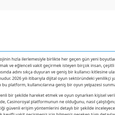
lojinin hızla ilerlemesiyle birlikte her geçen gün yeni boy
k ve eğlenceli vakit geçirmek isteyen birçok insan, çeşitli d
sında adını sıkça duyuran ve geniş bir kullanıcı kitlesine ula
dur. 2026 yılı itibarıyla dijital oyun sektöründeki yenilikçi
n bu platform, kullanıcılarına geniş bir oyun yelpazesi sunma
nli bir şekilde hareket etmek ve oyun oynarken kişisel ver
de, Casinoroyal platformunun ne olduğunu, nasıl çalıştığını,
tiği güvenli erişim yöntemlerini detaylı bir şekilde inceleye
 keyifli vakit geçirmeniz için bilmeniz gereken tüm detayları 