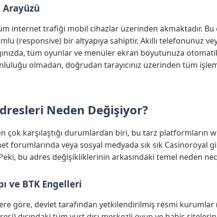
ı Arayüzü
tüm internet trafiği mobil cihazlar üzerinden akmaktadır. B
 (responsive) bir altyapıya sahiptir. Akıllı telefonunuz vey
ığınızda, tüm oyunlar ve menüler ekran boyutunuza otomati
luluğu olmadan, doğrudan tarayıcınız üzerinden tüm işleml
Adresleri Neden Değişiyor?
en çok karşılaştığı durumlardan biri, bu tarz platformların we
rnet forumlarında veya sosyal medyada sık sık Casinoroyal gir
. Peki, bu adres değişikliklerinin arkasındaki temel neden ned
pı ve BTK Engelleri
ere göre, devlet tarafından yetkilendirilmiş resmi kurumlar 
resi) dışındaki tüm yurt dışı merkezli oyun ve bahis siteleri