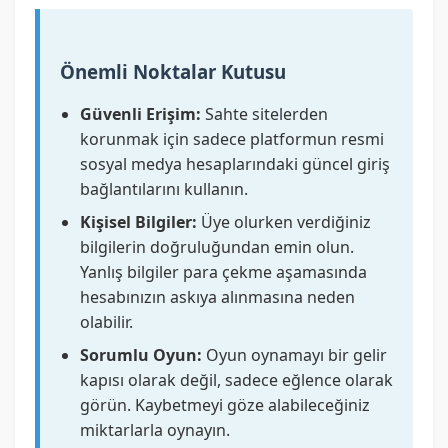
Önemli Noktalar Kutusu
Güvenli Erişim:
Sahte sitelerden
korunmak için sadece platformun resmi
sosyal medya hesaplarındaki güncel giriş
bağlantılarını kullanın.
Kişisel Bilgiler:
Üye olurken verdiğiniz
bilgilerin doğruluğundan emin olun.
Yanlış bilgiler para çekme aşamasında
hesabınızın askıya alınmasına neden
olabilir.
Sorumlu Oyun:
Oyun oynamayı bir gelir
kapısı olarak değil, sadece eğlence olarak
görün. Kaybetmeyi göze alabileceğiniz
miktarlarla oynayın.