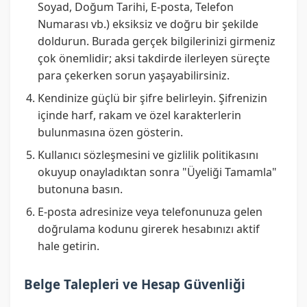
Soyad, Doğum Tarihi, E-posta, Telefon
Numarası vb.) eksiksiz ve doğru bir şekilde
doldurun. Burada gerçek bilgilerinizi girmeniz
çok önemlidir; aksi takdirde ilerleyen süreçte
para çekerken sorun yaşayabilirsiniz.
Kendinize güçlü bir şifre belirleyin. Şifrenizin
içinde harf, rakam ve özel karakterlerin
bulunmasına özen gösterin.
Kullanıcı sözleşmesini ve gizlilik politikasını
okuyup onayladıktan sonra "Üyeliği Tamamla"
butonuna basın.
E-posta adresinize veya telefonunuza gelen
doğrulama kodunu girerek hesabınızı aktif
hale getirin.
Belge Talepleri ve Hesap Güvenliği