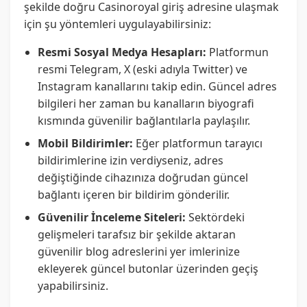
şekilde doğru Casinoroyal giriş adresine ulaşmak
için şu yöntemleri uygulayabilirsiniz:
Resmi Sosyal Medya Hesapları:
Platformun
resmi Telegram, X (eski adıyla Twitter) ve
Instagram kanallarını takip edin. Güncel adres
bilgileri her zaman bu kanalların biyografi
kısmında güvenilir bağlantılarla paylaşılır.
Mobil Bildirimler:
Eğer platformun tarayıcı
bildirimlerine izin verdiyseniz, adres
değiştiğinde cihazınıza doğrudan güncel
bağlantı içeren bir bildirim gönderilir.
Güvenilir İnceleme Siteleri:
Sektördeki
gelişmeleri tarafsız bir şekilde aktaran
güvenilir blog adreslerini yer imlerinize
ekleyerek güncel butonlar üzerinden geçiş
yapabilirsiniz.