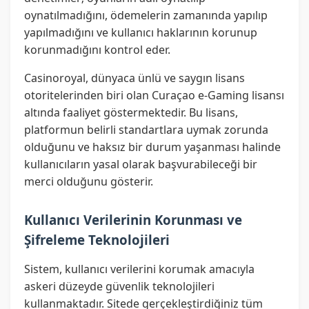
oynatılmadığını, ödemelerin zamanında yapılıp
yapılmadığını ve kullanıcı haklarının korunup
korunmadığını kontrol eder.
Casinoroyal, dünyaca ünlü ve saygın lisans
otoritelerinden biri olan Curaçao e-Gaming lisansı
altında faaliyet göstermektedir. Bu lisans,
platformun belirli standartlara uymak zorunda
olduğunu ve haksız bir durum yaşanması halinde
kullanıcıların yasal olarak başvurabileceği bir
merci olduğunu gösterir.
Kullanıcı Verilerinin Korunması ve
Şifreleme Teknolojileri
Sistem, kullanıcı verilerini korumak amacıyla
askeri düzeyde güvenlik teknolojileri
kullanmaktadır. Sitede gerçekleştirdiğiniz tüm