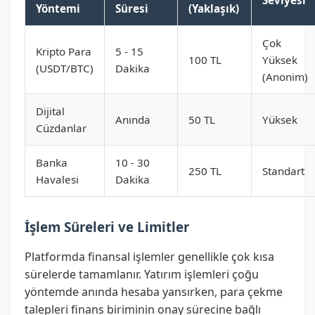
Seviyesi
Yöntemi
Süresi
(Yaklaşık)
Çok
Kripto Para
5 - 15
100 TL
Yüksek
(USDT/BTC)
Dakika
(Anonim)
Dijital
Anında
50 TL
Yüksek
Cüzdanlar
Banka
10 - 30
250 TL
Standart
Havalesi
Dakika
İşlem Süreleri ve Limitler
Platformda finansal işlemler genellikle çok kısa
sürelerde tamamlanır. Yatırım işlemleri çoğu
yöntemde anında hesaba yansırken, para çekme
talepleri finans biriminin onay sürecine bağlı