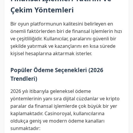
Çekim Yöntemleri
Bir oyun platformunun kalitesini belirleyen en
önemli faktörlerden biri de finansal işlemlerin hızı
ve çeşitliliğidir. Kullanıcılar, paralarını güvenli bir
şekilde yatırmak ve kazançlarını en kısa sürede
kişisel hesaplarına aktarmak isterler.
Popüler Ödeme Seçenekleri (2026
Trendleri)
2026 yılı itibarıyla geleneksel ödeme
yöntemlerinin yanı sıra dijital cüzdanlar ve kripto
paralar da finansal işlemlerde çok büyük bir yer
kaplamaktadır. Casinoroyal, kullanıcılarına
oldukça geniş ve modern ödeme kanalları
sunmaktadır: