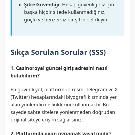
Şifre Güvenliği:
Hesap güvenliğiniz için
başka hiçbir sitede kullanmadığınız,
güçlü ve benzersiz bir şifre belirleyin.
Sıkça Sorulan Sorular (SSS)
1. Casinoroyal güncel giriş adresini nasıl
bulabilirim?
En güvenli yol, platformun resmi Telegram ve X
(Twitter) hesaplarındaki biyografi kısmında yer
alan yönlendirme linklerini kullanmaktır. Bu
sayede sahte sitelere yönlenmeden doğrudan
orijinal siteye erişim sağlarsınız.
2. Platformda oyun oynamak yasal mıdır?