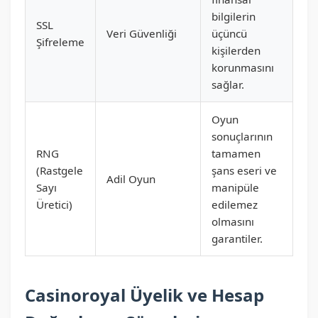
bilgilerin
SSL
Veri Güvenliği
üçüncü
Şifreleme
kişilerden
korunmasını
sağlar.
Oyun
sonuçlarının
RNG
tamamen
(Rastgele
şans eseri ve
Adil Oyun
Sayı
manipüle
Üretici)
edilemez
olmasını
garantiler.
Casinoroyal Üyelik ve Hesap