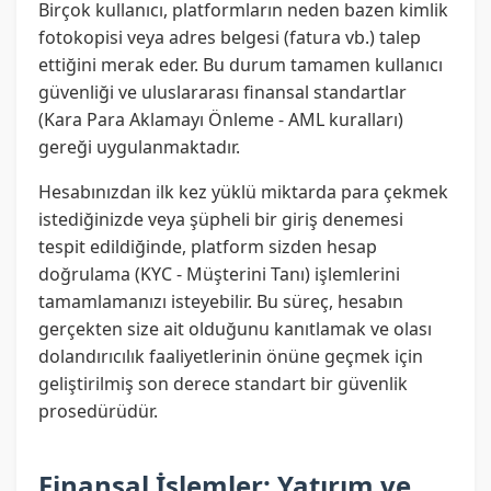
Birçok kullanıcı, platformların neden bazen kimlik
fotokopisi veya adres belgesi (fatura vb.) talep
ettiğini merak eder. Bu durum tamamen kullanıcı
güvenliği ve uluslararası finansal standartlar
(Kara Para Aklamayı Önleme - AML kuralları)
gereği uygulanmaktadır.
Hesabınızdan ilk kez yüklü miktarda para çekmek
istediğinizde veya şüpheli bir giriş denemesi
tespit edildiğinde, platform sizden hesap
doğrulama (KYC - Müşterini Tanı) işlemlerini
tamamlamanızı isteyebilir. Bu süreç, hesabın
gerçekten size ait olduğunu kanıtlamak ve olası
dolandırıcılık faaliyetlerinin önüne geçmek için
geliştirilmiş son derece standart bir güvenlik
prosedürüdür.
Finansal İşlemler: Yatırım ve