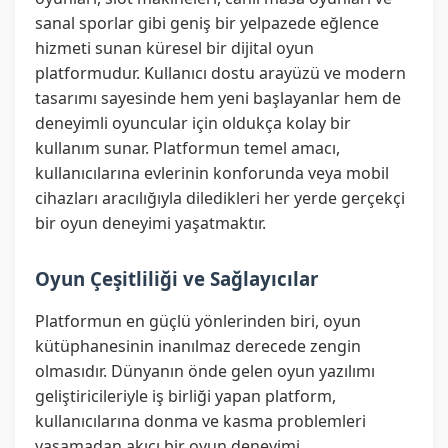
sanal sporlar gibi geniş bir yelpazede eğlence
hizmeti sunan küresel bir dijital oyun
platformudur. Kullanıcı dostu arayüzü ve modern
tasarımı sayesinde hem yeni başlayanlar hem de
deneyimli oyuncular için oldukça kolay bir
kullanım sunar. Platformun temel amacı,
kullanıcılarına evlerinin konforunda veya mobil
cihazları aracılığıyla diledikleri her yerde gerçekçi
bir oyun deneyimi yaşatmaktır.
Oyun Çeşitliliği ve Sağlayıcılar
Platformun en güçlü yönlerinden biri, oyun
kütüphanesinin inanılmaz derecede zengin
olmasıdır. Dünyanın önde gelen oyun yazılımı
geliştiricileriyle iş birliği yapan platform,
kullanıcılarına donma ve kasma problemleri
yaşamadan akıcı bir oyun deneyimi