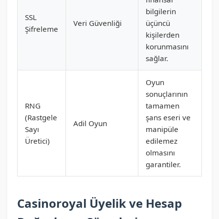
bilgilerin
SSL
Veri Güvenliği
üçüncü
Şifreleme
kişilerden
korunmasını
sağlar.
Oyun
sonuçlarının
RNG
tamamen
(Rastgele
şans eseri ve
Adil Oyun
Sayı
manipüle
Üretici)
edilemez
olmasını
garantiler.
Casinoroyal Üyelik ve Hesap