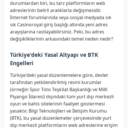
durumlardan biri, bu tarz platformların web
adreslerinin belirli aralıklarla değişmesidir.
İnternet forumlarında veya sosyal medyada sık
sık Casinoroyal giriş başlığı altında yeni adres
arayışlarına rastlayabilirsiniz. Peki, bu adres
değişikliklerinin arkasındaki temel neden nedir?
Türkiye'deki Yasal Altyapı ve BTK
Engelleri
Türkiye'deki yasal düzenlemelere göre, devlet
tarafından yetkilendirilmiş resmi kurumlar
(örneğin Spor Toto Teşkilat Başkanlığı ve Milli
Piyango İdaresi) dışındaki tüm yurt dışı merkezli
oyun ve bahis sitelerinin faaliyet göstermesi
yasaktır. Bilgi Teknolojileri ve İletişim Kurumu
(BTK), bu yasal düzenlemeler çerçevesinde yurt
dışı merkezli platformların web adreslerine erişim