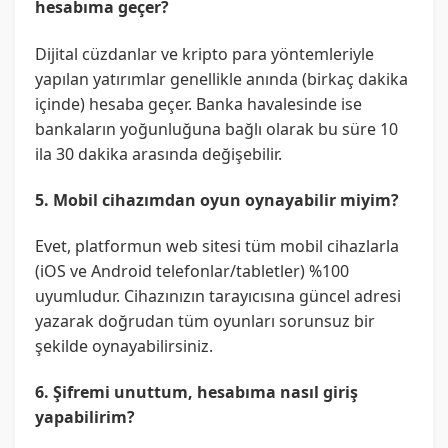
hesabıma geçer?
Dijital cüzdanlar ve kripto para yöntemleriyle
yapılan yatırımlar genellikle anında (birkaç dakika
içinde) hesaba geçer. Banka havalesinde ise
bankaların yoğunluğuna bağlı olarak bu süre 10
ila 30 dakika arasında değişebilir.
5. Mobil cihazımdan oyun oynayabilir miyim?
Evet, platformun web sitesi tüm mobil cihazlarla
(iOS ve Android telefonlar/tabletler) %100
uyumludur. Cihazınızın tarayıcısına güncel adresi
yazarak doğrudan tüm oyunları sorunsuz bir
şekilde oynayabilirsiniz.
6. Şifremi unuttum, hesabıma nasıl giriş
yapabilirim?