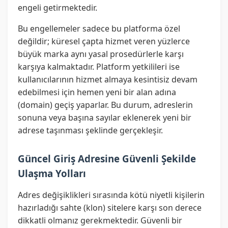
engeli getirmektedir.
Bu engellemeler sadece bu platforma özel
değildir; küresel çapta hizmet veren yüzlerce
büyük marka aynı yasal prosedürlerle karşı
karşıya kalmaktadır. Platform yetkilileri ise
kullanıcılarının hizmet almaya kesintisiz devam
edebilmesi için hemen yeni bir alan adına
(domain) geçiş yaparlar. Bu durum, adreslerin
sonuna veya başına sayılar eklenerek yeni bir
adrese taşınması şeklinde gerçekleşir.
Güncel Giriş Adresine Güvenli Şekilde
Ulaşma Yolları
Adres değişiklikleri sırasında kötü niyetli kişilerin
hazırladığı sahte (klon) sitelere karşı son derece
dikkatli olmanız gerekmektedir. Güvenli bir