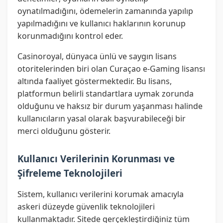
oynatılmadığını, ödemelerin zamanında yapılıp
yapılmadığını ve kullanıcı haklarının korunup
korunmadığını kontrol eder.
Casinoroyal, dünyaca ünlü ve saygın lisans
otoritelerinden biri olan Curaçao e-Gaming lisansı
altında faaliyet göstermektedir. Bu lisans,
platformun belirli standartlara uymak zorunda
olduğunu ve haksız bir durum yaşanması halinde
kullanıcıların yasal olarak başvurabileceği bir
merci olduğunu gösterir.
Kullanıcı Verilerinin Korunması ve
Şifreleme Teknolojileri
Sistem, kullanıcı verilerini korumak amacıyla
askeri düzeyde güvenlik teknolojileri
kullanmaktadır. Sitede gerçekleştirdiğiniz tüm