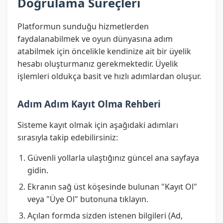
Doğrulama Süreçleri
Platformun sunduğu hizmetlerden
faydalanabilmek ve oyun dünyasına adım
atabilmek için öncelikle kendinize ait bir üyelik
hesabı oluşturmanız gerekmektedir. Üyelik
işlemleri oldukça basit ve hızlı adımlardan oluşur.
Adım Adım Kayıt Olma Rehberi
Sisteme kayıt olmak için aşağıdaki adımları
sırasıyla takip edebilirsiniz:
Güvenli yollarla ulaştığınız güncel ana sayfaya
gidin.
Ekranın sağ üst köşesinde bulunan "Kayıt Ol"
veya "Üye Ol" butonuna tıklayın.
Açılan formda sizden istenen bilgileri (Ad,