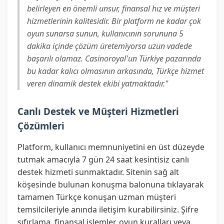
belirleyen en önemli unsur, finansal hız ve müşteri
hizmetlerinin kalitesidir. Bir platform ne kadar çok
oyun sunarsa sunun, kullanıcının sorununa 5
dakika içinde çözüm üretemiyorsa uzun vadede
başarılı olamaz. Casinoroyal'un Türkiye pazarında
bu kadar kalıcı olmasının arkasında, Türkçe hizmet
veren dinamik destek ekibi yatmaktadır."
Canlı Destek ve Müşteri Hizmetleri
Çözümleri
Platform, kullanıcı memnuniyetini en üst düzeyde
tutmak amacıyla 7 gün 24 saat kesintisiz canlı
destek hizmeti sunmaktadır. Sitenin sağ alt
köşesinde bulunan konuşma balonuna tıklayarak
tamamen Türkçe konuşan uzman müşteri
temsilcileriyle anında iletişim kurabilirsiniz. Şifre
sıfırlama, finansal işlemler, oyun kuralları veya