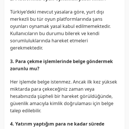
Türkiye'deki mevcut yasalara göre, yurt dışı
merkezli bu tür oyun platformlarında şans
oyunları oynamak yasal kabul edilmemektedir.
Kullanıcıların bu durumu bilerek ve kendi
sorumluluklarında hareket etmeleri
gerekmektedir.
3. Para çekme işlemlerinde belge göndermek
zorunlu mu?
Her işlemde belge istenmez. Ancak ilk kez yüksek
miktarda para çekeceğiniz zaman veya
hesabınızda şüpheli bir hareket görüldüğünde,
güvenlik amacıyla kimlik doğrulaması için belge
talep edilebilir.
4. Yatırım yaptığım para ne kadar sürede