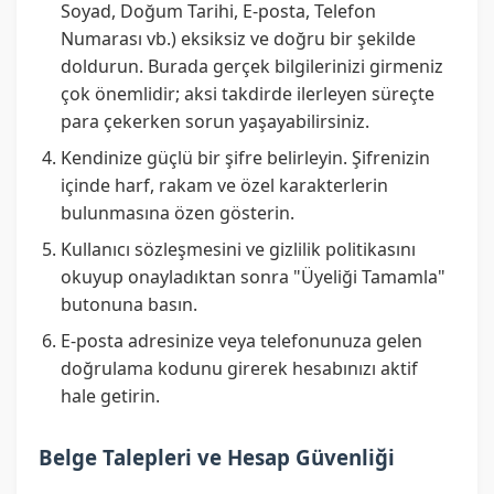
Soyad, Doğum Tarihi, E-posta, Telefon
Numarası vb.) eksiksiz ve doğru bir şekilde
doldurun. Burada gerçek bilgilerinizi girmeniz
çok önemlidir; aksi takdirde ilerleyen süreçte
para çekerken sorun yaşayabilirsiniz.
Kendinize güçlü bir şifre belirleyin. Şifrenizin
içinde harf, rakam ve özel karakterlerin
bulunmasına özen gösterin.
Kullanıcı sözleşmesini ve gizlilik politikasını
okuyup onayladıktan sonra "Üyeliği Tamamla"
butonuna basın.
E-posta adresinize veya telefonunuza gelen
doğrulama kodunu girerek hesabınızı aktif
hale getirin.
Belge Talepleri ve Hesap Güvenliği