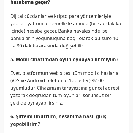
hesabıma geçer?
Dijital cüzdanlar ve kripto para yöntemleriyle
yapılan yatırımlar genellikle anında (birkaç dakika
içinde) hesaba geçer. Banka havalesinde ise
bankaların yoğunluğuna bağlı olarak bu süre 10
ila 30 dakika arasında değişebilir.
5. Mobil cihazımdan oyun oynayabilir miyim?
Evet, platformun web sitesi tüm mobil cihazlarla
(iOS ve Android telefonlar/tabletler) %100
uyumludur. Cihazınızın tarayıcısına güncel adresi
yazarak doğrudan tüm oyunları sorunsuz bir
şekilde oynayabilirsiniz.
6. Şifremi unuttum, hesabıma nasıl giriş
yapabilirim?