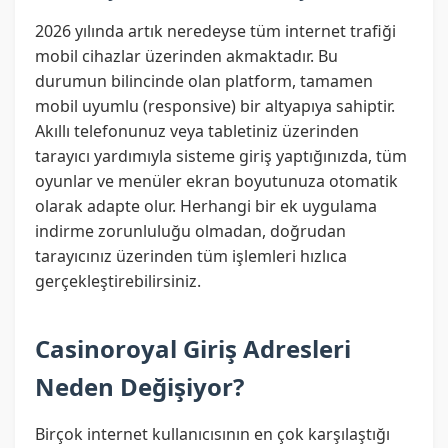
2026 yılında artık neredeyse tüm internet trafiği
mobil cihazlar üzerinden akmaktadır. Bu
durumun bilincinde olan platform, tamamen
mobil uyumlu (responsive) bir altyapıya sahiptir.
Akıllı telefonunuz veya tabletiniz üzerinden
tarayıcı yardımıyla sisteme giriş yaptığınızda, tüm
oyunlar ve menüler ekran boyutunuza otomatik
olarak adapte olur. Herhangi bir ek uygulama
indirme zorunluluğu olmadan, doğrudan
tarayıcınız üzerinden tüm işlemleri hızlıca
gerçekleştirebilirsiniz.
Casinoroyal Giriş Adresleri
Neden Değişiyor?
Birçok internet kullanıcısının en çok karşılaştığı