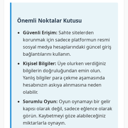
Önemli Noktalar Kutusu
Güvenli Erişim:
Sahte sitelerden
korunmak için sadece platformun resmi
sosyal medya hesaplarındaki güncel giriş
bağlantılarını kullanın.
Kişisel Bilgiler:
Üye olurken verdiğiniz
bilgilerin doğruluğundan emin olun.
Yanlış bilgiler para çekme aşamasında
hesabınızın askıya alınmasına neden
olabilir.
Sorumlu Oyun:
Oyun oynamayı bir gelir
kapısı olarak değil, sadece eğlence olarak
görün. Kaybetmeyi göze alabileceğiniz
miktarlarla oynayın.