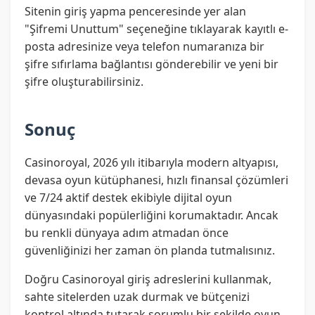
Sitenin giriş yapma penceresinde yer alan
"Şifremi Unuttum" seçeneğine tıklayarak kayıtlı e-
posta adresinize veya telefon numaranıza bir
şifre sıfırlama bağlantısı gönderebilir ve yeni bir
şifre oluşturabilirsiniz.
Sonuç
Casinoroyal, 2026 yılı itibarıyla modern altyapısı,
devasa oyun kütüphanesi, hızlı finansal çözümleri
ve 7/24 aktif destek ekibiyle dijital oyun
dünyasındaki popülerliğini korumaktadır. Ancak
bu renkli dünyaya adım atmadan önce
güvenliğinizi her zaman ön planda tutmalısınız.
Doğru Casinoroyal giriş adreslerini kullanmak,
sahte sitelerden uzak durmak ve bütçenizi
kontrol altında tutarak sorumlu bir şekilde oyun