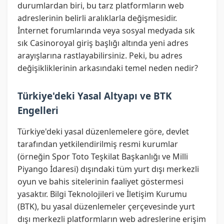
durumlardan biri, bu tarz platformların web
adreslerinin belirli aralıklarla değişmesidir.
İnternet forumlarında veya sosyal medyada sık
sık Casinoroyal giriş başlığı altında yeni adres
arayışlarına rastlayabilirsiniz. Peki, bu adres
değişikliklerinin arkasındaki temel neden nedir?
Türkiye'deki Yasal Altyapı ve BTK
Engelleri
Türkiye'deki yasal düzenlemelere göre, devlet
tarafından yetkilendirilmiş resmi kurumlar
(örneğin Spor Toto Teşkilat Başkanlığı ve Milli
Piyango İdaresi) dışındaki tüm yurt dışı merkezli
oyun ve bahis sitelerinin faaliyet göstermesi
yasaktır. Bilgi Teknolojileri ve İletişim Kurumu
(BTK), bu yasal düzenlemeler çerçevesinde yurt
dışı merkezli platformların web adreslerine erişim