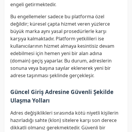
engeli getirmektedir.
Bu engellemeler sadece bu platforma özel
değildir; küresel çapta hizmet veren yüzlerce
büyük marka aynı yasal prosedürlerle karşı
karşıya kalmaktadır. Platform yetkilileri ise
kullanıcılarının hizmet almaya kesintisiz devam
edebilmesi için hemen yeni bir alan adına
(domain) geçiş yaparlar. Bu durum, adreslerin
sonuna veya başına sayılar eklenerek yeni bir
adrese taşınması şeklinde gerçekleşir.
Güncel Giriş Adresine Güvenli Şekilde
Ulaşma Yolları
Adres değişiklikleri sırasında kötü niyetli kişilerin
hazırladığı sahte (klon) sitelere karşı son derece
dikkatli olmanız gerekmektedir. Güvenli bir