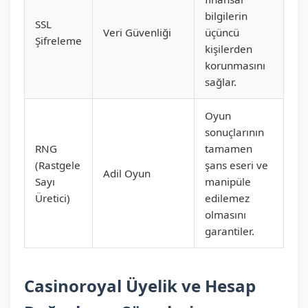
bilgilerin
SSL
Veri Güvenliği
üçüncü
Şifreleme
kişilerden
korunmasını
sağlar.
Oyun
sonuçlarının
RNG
tamamen
(Rastgele
şans eseri ve
Adil Oyun
Sayı
manipüle
Üretici)
edilemez
olmasını
garantiler.
Casinoroyal Üyelik ve Hesap