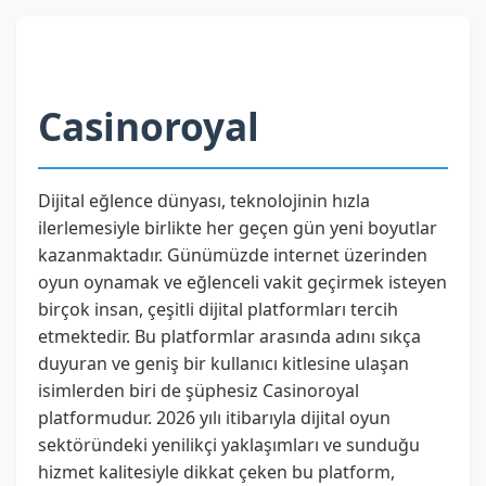
Casinoroyal
Dijital eğlence dünyası, teknolojinin hızla
ilerlemesiyle birlikte her geçen gün yeni boyutlar
kazanmaktadır. Günümüzde internet üzerinden
oyun oynamak ve eğlenceli vakit geçirmek isteyen
birçok insan, çeşitli dijital platformları tercih
etmektedir. Bu platformlar arasında adını sıkça
duyuran ve geniş bir kullanıcı kitlesine ulaşan
isimlerden biri de şüphesiz Casinoroyal
platformudur. 2026 yılı itibarıyla dijital oyun
sektöründeki yenilikçi yaklaşımları ve sunduğu
hizmet kalitesiyle dikkat çeken bu platform,