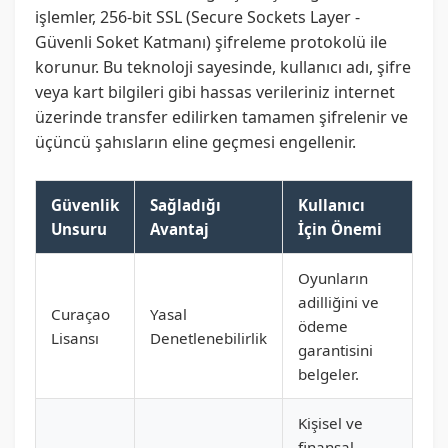
işlemler, 256-bit SSL (Secure Sockets Layer -
Güvenli Soket Katmanı) şifreleme protokolü ile
korunur. Bu teknoloji sayesinde, kullanıcı adı, şifre
veya kart bilgileri gibi hassas verileriniz internet
üzerinde transfer edilirken tamamen şifrelenir ve
üçüncü şahısların eline geçmesi engellenir.
Güvenlik
Sağladığı
Kullanıcı
Unsuru
Avantaj
İçin Önemi
Oyunların
adilliğini ve
Curaçao
Yasal
ödeme
Lisansı
Denetlenebilirlik
garantisini
belgeler.
Kişisel ve
finansal