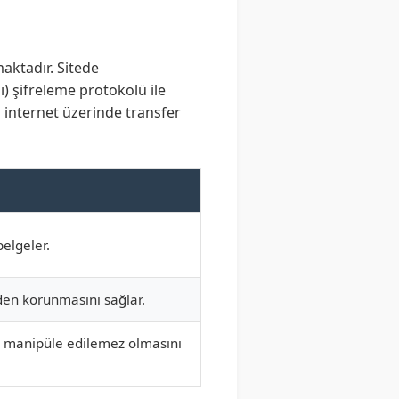
aktadır. Sitede
ı) şifreleme protokolü ile
iz internet üzerinde transfer
belgeler.
erden korunmasını sağlar.
 manipüle edilemez olmasını