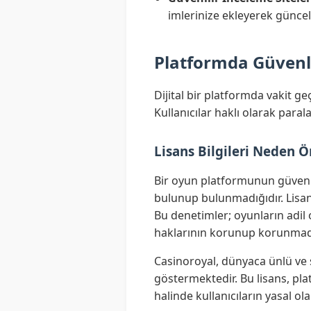
imlerinize ekleyerek güncel
Platformda Güvenl
Dijital bir platformda vakit ge
Kullanıcılar haklı olarak paral
Lisans Bilgileri Neden 
Bir oyun platformunun güvenili
bulunup bulunmadığıdır. Lisans
Bu denetimler; oyunların adil 
haklarının korunup korunmadı
Casinoroyal, dünyaca ünlü ve s
göstermektedir. Bu lisans, p
halinde kullanıcıların yasal o