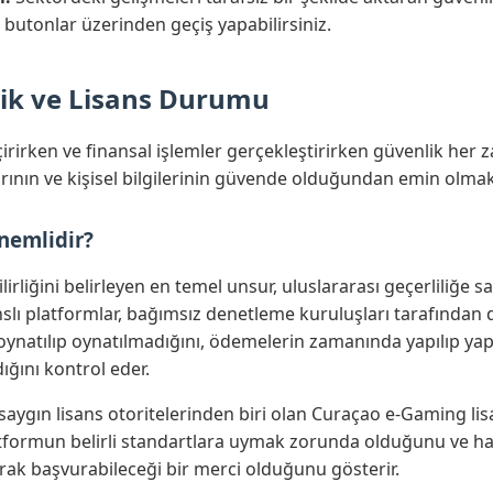
 butonlar üzerinden geçiş yapabilirsiniz.
ik ve Lisans Durumu
çirirken ve finansal işlemler gerçekleştirirken güvenlik her z
arının ve kişisel bilgilerinin güvende olduğundan emin olmak 
Önemlidir?
rliğini belirleyen en temel unsur, uluslararası geçerliliğe sa
lı platformlar, bağımsız denetleme kuruluşları tarafından dü
oynatılıp oynatılmadığını, ödemelerin zamanında yapılıp yapı
ğını kontrol eder.
aygın lisans otoritelerinden biri olan Curaçao e-Gaming lisa
latformun belirli standartlara uymak zorunda olduğunu ve h
larak başvurabileceği bir merci olduğunu gösterir.