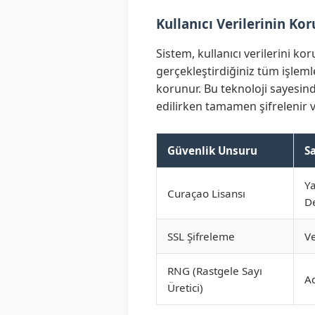
Kullanıcı Verilerinin Ko
Sistem, kullanıcı verilerini k
gerçekleştirdiğiniz tüm işleml
korunur. Bu teknoloji sayesinde
edilirken tamamen şifrelenir v
Güvenlik Unsuru
S
Ya
Curaçao Lisansı
De
SSL Şifreleme
Ve
RNG (Rastgele Sayı
A
Üretici)