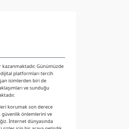
utlar kazanmaktadır. Günümüzde
ijital platformları tercih
şan isimlerden biri de
 yaklaşımları ve sunduğu
ktadır.
ileri korumak son derece
 güvenlik önlemlerini ve
ceğiz. İnternet dünyasında
sizler için bir araya getirdik.