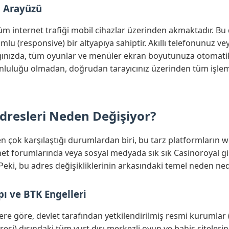
ı Arayüzü
tüm internet trafiği mobil cihazlar üzerinden akmaktadır. B
 (responsive) bir altyapıya sahiptir. Akıllı telefonunuz vey
ığınızda, tüm oyunlar ve menüler ekran boyutunuza otomati
luluğu olmadan, doğrudan tarayıcınız üzerinden tüm işleml
Adresleri Neden Değişiyor?
en çok karşılaştığı durumlardan biri, bu tarz platformların we
rnet forumlarında veya sosyal medyada sık sık Casinoroyal gir
. Peki, bu adres değişikliklerinin arkasındaki temel neden ned
pı ve BTK Engelleri
ere göre, devlet tarafından yetkilendirilmiş resmi kurumlar 
resi) dışındaki tüm yurt dışı merkezli oyun ve bahis siteleri