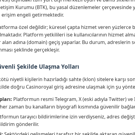
ve İletişim Kurumu (BTK), bu yasal düzenlemeler çerçevesinde y
 erişim engeli getirmektedir.
tforma özel değildir; küresel çapta hizmet veren yüzlerce 
lmaktadır. Platform yetkilileri ise kullanıcılarının hizmet al
r alan adına (domain) geçiş yaparlar. Bu durum, adreslerin 
nması şeklinde gerçekleşir.
venli Şekilde Ulaşma Yolları
kötü niyetli kişilerin hazırladığı sahte (klon) sitelere karşı s
ilde doğru Casinoroyal giriş adresine ulaşmak için şu yöntem
ları:
Platformun resmi Telegram, X (eski adıyla Twitter) ve 
 her zaman bu kanalların biyografi kısmında güvenilir bağlantı
tformun tarayıcı bildirimlerine izin verdiyseniz, adres deği
ildirim gönderilir.
i:
Sektördeki gelişmeleri tarafsız bir şekilde aktaran güvenil