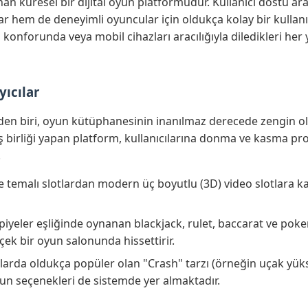
an küresel bir dijital oyun platformudur. Kullanıcı dostu a
r hem de deneyimli oyuncular için oldukça kolay bir kulla
n konforunda veya mobil cihazları aracılığıyla diledikleri he
yıcılar
den biri, oyun kütüphanesinin inanılmaz derecede zengin o
le iş birliği yapan platform, kullanıcılarına donma ve kasma p
.
 temalı slotlardan modern üç boyutlu (3D) video slotlara k
iyeler eşliğinde oynanan blackjack, rulet, baccarat ve poke
rçek bir oyun salonunda hissettirir.
larda oldukça popüler olan "Crash" tarzı (örneğin uçak yüks
yun seçenekleri de sistemde yer almaktadır.