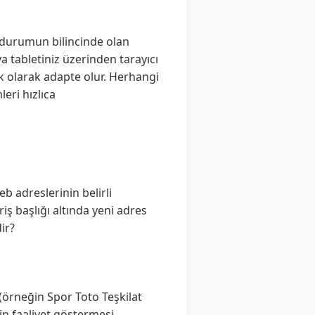
u durumun bilincinde olan
a tabletiniz üzerinden tarayıcı
k olarak adapte olur. Herhangi
eri hızlıca
b adreslerinin belirli
iş başlığı altında yeni adres
ir?
(örneğin Spor Toto Teşkilat
nin faaliyet göstermesi