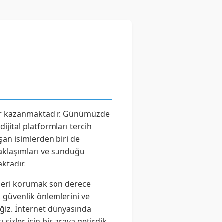
utlar kazanmaktadır. Günümüzde
ijital platformları tercih
şan isimlerden biri de
 yaklaşımları ve sunduğu
ktadır.
ileri korumak son derece
 güvenlik önlemlerini ve
ceğiz. İnternet dünyasında
sizler için bir araya getirdik.