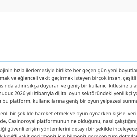
lojinin hızla ilerlemesiyle birlikte her geçen gün yeni boy
k ve eğlenceli vakit geçirmek isteyen birçok insan, çeşitli d
sında adını sıkça duyuran ve geniş bir kullanıcı kitlesine ula
dur. 2026 yılı itibarıyla dijital oyun sektöründeki yenilikçi
n bu platform, kullanıcılarına geniş bir oyun yelpazesi sunma
nli bir şekilde hareket etmek ve oyun oynarken kişisel ver
de, Casinoroyal platformunun ne olduğunu, nasıl çalıştığını,
tiği güvenli erişim yöntemlerini detaylı bir şekilde inceleye
 keyifli vakit geçirmeniz için bilmeniz gereken tüm detayları 