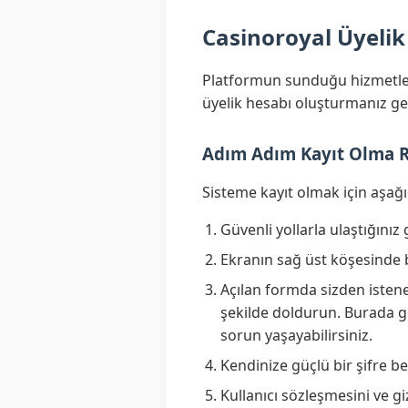
Casinoroyal Üyelik
Platformun sunduğu hizmetler
üyelik hesabı oluşturmanız ger
Adım Adım Kayıt Olma 
Sisteme kayıt olmak için aşağıd
Güvenli yollarla ulaştığınız
Ekranın sağ üst köşesinde 
Açılan formda sizden istene
şekilde doldurun. Burada ge
sorun yaşayabilirsiniz.
Kendinize güçlü bir şifre be
Kullanıcı sözleşmesini ve g