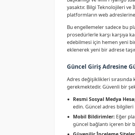
yasaktır. Bilgi Teknolojileri 
platformların web adreslerine
Bu engellemeler sadece bu pla
prosedürlerle karşı karşıya ka
edebilmesi için hemen yeni bi
eklenerek yeni bir adrese taşı
Güncel Giriş Adresine Gü
Adres değişiklikleri sırasında 
gerekmektedir. Güvenli bir şek
Resmi Sosyal Medya Hesap
edin. Güncel adres bilgileri
Mobil Bildirimler:
Eğer pla
güncel bağlantı içeren bir b
Güvenilir İnceleme Siteler