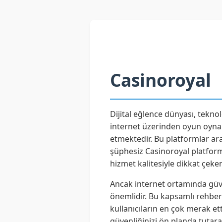
Casinoroyal
Dijital eğlence dünyası, tekno
internet üzerinden oyun oynama
etmektedir. Bu platformlar ara
şüphesiz Casinoroyal platformu
hizmet kalitesiyle dikkat çeke
Ancak internet ortamında güve
önemlidir. Bu kapsamlı rehber
kullanıcıların en çok merak et
güvenliğinizi ön planda tutarak