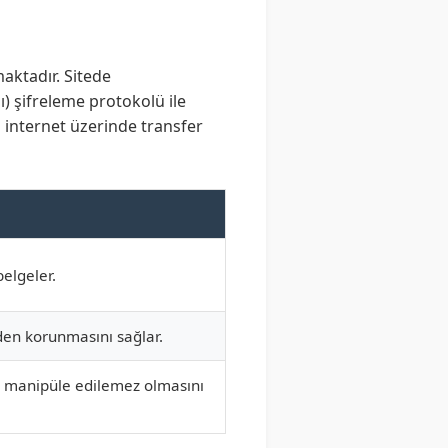
aktadır. Sitede
ı) şifreleme protokolü ile
iz internet üzerinde transfer
belgeler.
erden korunmasını sağlar.
 manipüle edilemez olmasını