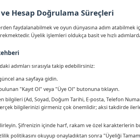
 ve Hesap Doğrulama Süreçleri
den faydalanabilmek ve oyun dünyasına adım atabilmek için 
ekmektedir. Üyelik işlemleri oldukça basit ve hızlı adımlard
Rehberi
aki adımları sırasıyla takip edebilirsiniz:
 güncel ana sayfaya gidin.
bulunan "Kayıt Ol" veya "Üye Ol" butonuna tıklayın.
n bilgileri (Ad, Soyad, Doğum Tarihi, E-posta, Telefon Numar
rçek bilgilerinizi girmeniz çok önemlidir; aksi takdirde ile
lirleyin. Şifrenizin içinde harf, rakam ve özel karakterlerin
izlilik politikasını okuyup onayladıktan sonra "Üyeliği Tama