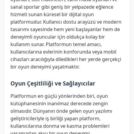
sanal sporlar gibi geniş bir yelpazede eğlence
hizmeti sunan küresel bir dijital oyun
platformudur. Kullanıcı dostu arayüzü ve modern
tasarımı sayesinde hem yeni başlayanlar hem de
deneyimli oyuncular için oldukça kolay bir
kullanım sunar. Platformun temel amacı,
kullanıcılarına evlerinin konforunda veya mobil
cihazları aracılığıyla diledikleri her yerde gerçekçi
bir oyun deneyimi yaşatmaktır.
Oyun Çeşitliliği ve Sağlayıcılar
Platformun en güçlü yönlerinden biri, oyun
kütüphanesinin inanılmaz derecede zengin
olmasıdır. Dünyanın önde gelen oyun yazılımı
geliştiricileriyle iş birliği yapan platform,
kullanıcılarına donma ve kasma problemleri
yaşamadan akıcı bir oyun deneyimi