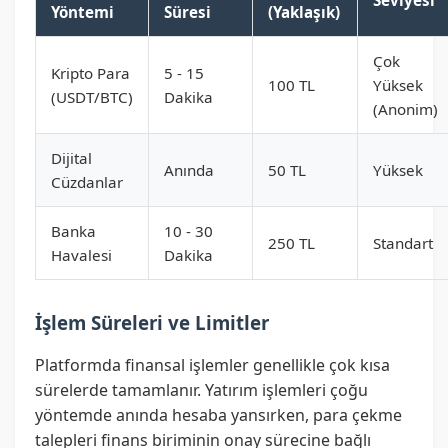
Seviyesi
Yöntemi
Süresi
(Yaklaşık)
Çok
Kripto Para
5 - 15
100 TL
Yüksek
(USDT/BTC)
Dakika
(Anonim)
Dijital
Anında
50 TL
Yüksek
Cüzdanlar
Banka
10 - 30
250 TL
Standart
Havalesi
Dakika
İşlem Süreleri ve Limitler
Platformda finansal işlemler genellikle çok kısa
sürelerde tamamlanır. Yatırım işlemleri çoğu
yöntemde anında hesaba yansırken, para çekme
talepleri finans biriminin onay sürecine bağlı