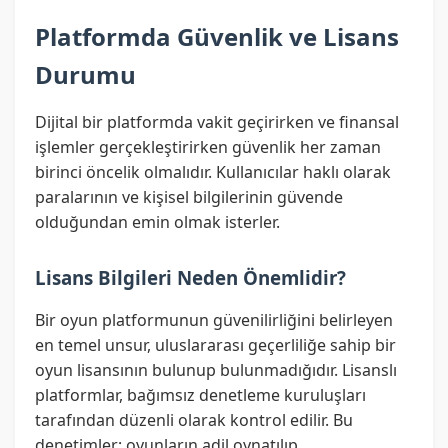
Platformda Güvenlik ve Lisans
Durumu
Dijital bir platformda vakit geçirirken ve finansal
işlemler gerçekleştirirken güvenlik her zaman
birinci öncelik olmalıdır. Kullanıcılar haklı olarak
paralarının ve kişisel bilgilerinin güvende
olduğundan emin olmak isterler.
Lisans Bilgileri Neden Önemlidir?
Bir oyun platformunun güvenilirliğini belirleyen
en temel unsur, uluslararası geçerliliğe sahip bir
oyun lisansının bulunup bulunmadığıdır. Lisanslı
platformlar, bağımsız denetleme kuruluşları
tarafından düzenli olarak kontrol edilir. Bu
denetimler; oyunların adil oynatılıp