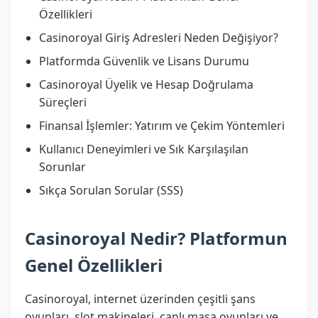
Özellikleri
Casinoroyal Giriş Adresleri Neden Değişiyor?
Platformda Güvenlik ve Lisans Durumu
Casinoroyal Üyelik ve Hesap Doğrulama
Süreçleri
Finansal İşlemler: Yatırım ve Çekim Yöntemleri
Kullanıcı Deneyimleri ve Sık Karşılaşılan
Sorunlar
Sıkça Sorulan Sorular (SSS)
Casinoroyal Nedir? Platformun
Genel Özellikleri
Casinoroyal, internet üzerinden çeşitli şans
oyunları, slot makineleri, canlı masa oyunları ve