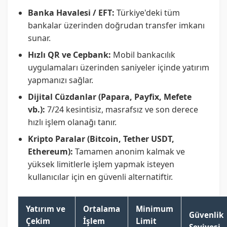
Banka Havalesi / EFT:
Türkiye'deki tüm
bankalar üzerinden doğrudan transfer imkanı
sunar.
Hızlı QR ve Cepbank:
Mobil bankacılık
uygulamaları üzerinden saniyeler içinde yatırım
yapmanızı sağlar.
Dijital Cüzdanlar (Papara, Payfix, Mefete
vb.):
7/24 kesintisiz, masrafsız ve son derece
hızlı işlem olanağı tanır.
Kripto Paralar (Bitcoin, Tether USDT,
Ethereum):
Tamamen anonim kalmak ve
yüksek limitlerle işlem yapmak isteyen
kullanıcılar için en güvenli alternatiftir.
Yatırım ve
Ortalama
Minimum
Güvenlik
Çekim
İşlem
Limit