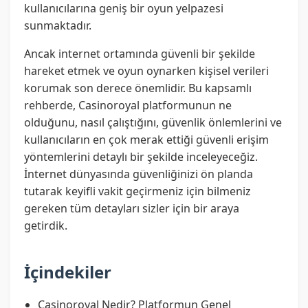
kullanıcılarına geniş bir oyun yelpazesi
sunmaktadır.
Ancak internet ortamında güvenli bir şekilde
hareket etmek ve oyun oynarken kişisel verileri
korumak son derece önemlidir. Bu kapsamlı
rehberde, Casinoroyal platformunun ne
olduğunu, nasıl çalıştığını, güvenlik önlemlerini ve
kullanıcıların en çok merak ettiği güvenli erişim
yöntemlerini detaylı bir şekilde inceleyeceğiz.
İnternet dünyasında güvenliğinizi ön planda
tutarak keyifli vakit geçirmeniz için bilmeniz
gereken tüm detayları sizler için bir araya
getirdik.
İçindekiler
Casinoroyal Nedir? Platformun Genel