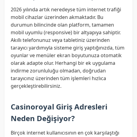
2026 yılında artık neredeyse tüm internet trafiği
mobil cihazlar üzerinden akmaktadır. Bu
durumun bilincinde olan platform, tamamen
mobil uyumlu (responsive) bir altyapıya sahiptir.
Akıllı telefonunuz veya tabletiniz üzerinden
tarayıcı yardımıyla sisteme giriş yaptığınızda, tüm
oyunlar ve menüler ekran boyutunuza otomatik
olarak adapte olur. Herhangi bir ek uygulama
indirme zorunluluğu olmadan, doğrudan
tarayıcınız üzerinden tüm işlemleri hızlıca
gerçekleştirebilirsiniz.
Casinoroyal Giriş Adresleri
Neden Değişiyor?
Birçok internet kullanıcısının en çok karşılaştığı