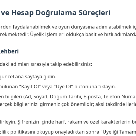
 ve Hesap Doğrulama Süreçleri
den faydalanabilmek ve oyun dünyasına adım atabilmek için 
ekmektedir. Üyelik işlemleri oldukça basit ve hızlı adımlard
Rehberi
aki adımları sırasıyla takip edebilirsiniz:
 güncel ana sayfaya gidin.
bulunan "Kayıt Ol" veya "Üye Ol" butonuna tıklayın.
n bilgileri (Ad, Soyad, Doğum Tarihi, E-posta, Telefon Numar
rçek bilgilerinizi girmeniz çok önemlidir; aksi takdirde ile
lirleyin. Şifrenizin içinde harf, rakam ve özel karakterlerin
izlilik politikasını okuyup onayladıktan sonra "Üyeliği Tama