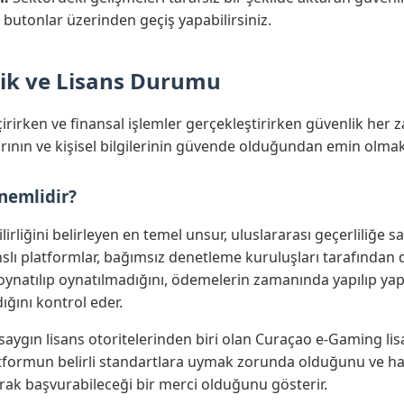
 butonlar üzerinden geçiş yapabilirsiniz.
ik ve Lisans Durumu
çirirken ve finansal işlemler gerçekleştirirken güvenlik her z
arının ve kişisel bilgilerinin güvende olduğundan emin olmak 
Önemlidir?
rliğini belirleyen en temel unsur, uluslararası geçerliliğe sa
lı platformlar, bağımsız denetleme kuruluşları tarafından dü
oynatılıp oynatılmadığını, ödemelerin zamanında yapılıp yapı
ğını kontrol eder.
aygın lisans otoritelerinden biri olan Curaçao e-Gaming lisa
latformun belirli standartlara uymak zorunda olduğunu ve h
larak başvurabileceği bir merci olduğunu gösterir.