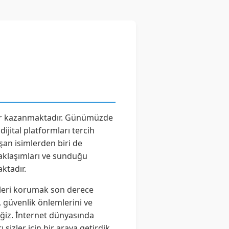
utlar kazanmaktadır. Günümüzde
ijital platformları tercih
şan isimlerden biri de
 yaklaşımları ve sunduğu
ktadır.
ileri korumak son derece
 güvenlik önlemlerini ve
ceğiz. İnternet dünyasında
sizler için bir araya getirdik.