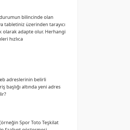
u durumun bilincinde olan
a tabletiniz üzerinden tarayıcı
k olarak adapte olur. Herhangi
eri hızlıca
b adreslerinin belirli
iş başlığı altında yeni adres
ir?
(örneğin Spor Toto Teşkilat
nin faaliyet göstermesi