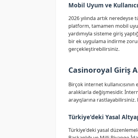
Mobil Uyum ve Kullanıc
2026 yılında artık neredeyse 
platform, tamamen mobil uyumlu
yardımıyla sisteme giriş yapt
bir ek uygulama indirme zorun
gerçekleştirebilirsiniz.
Casinoroyal Giriş 
Birçok internet kullanıcısının 
aralıklarla değişmesidir. İnte
arayışlarına rastlayabilirsiniz
Türkiye'deki Yasal Altya
Türkiye'deki yasal düzenlemel
Başkanlığı ve Milli Piyango İda