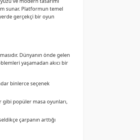
rayüzü ve modern tasarımı
nım sunar. Platformun temel
r yerde gerçekçi bir oyun
lmasıdır. Dünyanın önde gelen
roblemleri yaşamadan akıcı bir
adar binlerce seçenek
r gibi popüler masa oyunları,
eldikçe çarpanın arttığı