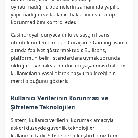
oynatılmadığını, ödemelerin zamanında yapılıp
yapılmadığını ve kullanıcı haklarının korunup
korunmadığını kontrol eder.
Casinoroyal, dünyaca ünlü ve saygın lisans
otoritelerinden biri olan Curaçao e-Gaming lisansı
altında faaliyet göstermektedir. Bu lisans,
platformun belirli standartlara uymak zorunda
olduğunu ve haksız bir durum yaşanması halinde
kullanıcıların yasal olarak başvurabileceği bir
merci olduğunu gösterir.
Kullanıcı Verilerinin Korunması ve
Şifreleme Teknolojileri
Sistem, kullanıcı verilerini korumak amacıyla
askeri düzeyde güvenlik teknolojileri
kullanmaktadır. Sitede gerçekleştirdiğiniz tüm