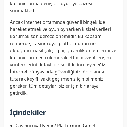
kullanıcılarına geniş bir oyun yelpazesi
sunmaktadır.
Ancak internet ortamında güvenli bir şekilde
hareket etmek ve oyun oynarken kişisel verileri
korumak son derece önemlidir. Bu kapsamlı
rehberde, Casinoroyal platformunun ne
olduğunu, nasıl çalıştığını, güvenlik önlemlerini ve
kullanıcıların en çok merak ettiği güvenli erişim
yöntemlerini detaylı bir şekilde inceleyeceğiz.
İnternet dünyasında güvenliğinizi ön planda
tutarak keyifli vakit geçirmeniz için bilmeniz
gereken tüm detayları sizler için bir araya
getirdik.
İçindekiler
Casinoroyal Nedir? Platformun Genel