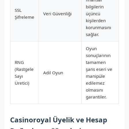
bilgilerin
SSL
Veri Güvenliği
üçüncü
Şifreleme
kişilerden
korunmasını
sağlar.
Oyun
sonuçlarının
RNG
tamamen
(Rastgele
şans eseri ve
Adil Oyun
Sayı
manipüle
Üretici)
edilemez
olmasını
garantiler.
Casinoroyal Üyelik ve Hesap