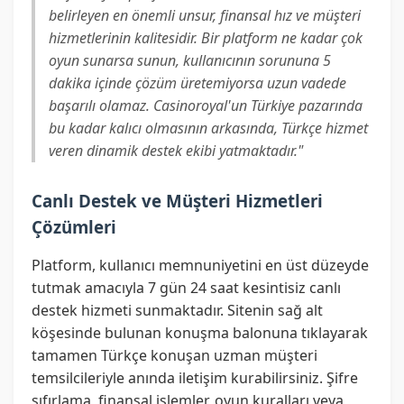
belirleyen en önemli unsur, finansal hız ve müşteri
hizmetlerinin kalitesidir. Bir platform ne kadar çok
oyun sunarsa sunun, kullanıcının sorununa 5
dakika içinde çözüm üretemiyorsa uzun vadede
başarılı olamaz. Casinoroyal'un Türkiye pazarında
bu kadar kalıcı olmasının arkasında, Türkçe hizmet
veren dinamik destek ekibi yatmaktadır."
Canlı Destek ve Müşteri Hizmetleri
Çözümleri
Platform, kullanıcı memnuniyetini en üst düzeyde
tutmak amacıyla 7 gün 24 saat kesintisiz canlı
destek hizmeti sunmaktadır. Sitenin sağ alt
köşesinde bulunan konuşma balonuna tıklayarak
tamamen Türkçe konuşan uzman müşteri
temsilcileriyle anında iletişim kurabilirsiniz. Şifre
sıfırlama, finansal işlemler, oyun kuralları veya