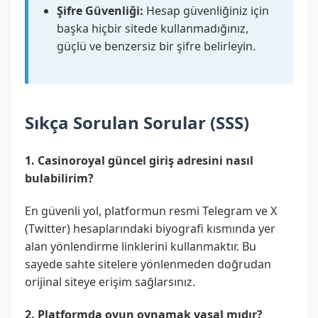
Şifre Güvenliği:
Hesap güvenliğiniz için
başka hiçbir sitede kullanmadığınız,
güçlü ve benzersiz bir şifre belirleyin.
Sıkça Sorulan Sorular (SSS)
1. Casinoroyal güncel giriş adresini nasıl
bulabilirim?
En güvenli yol, platformun resmi Telegram ve X
(Twitter) hesaplarındaki biyografi kısmında yer
alan yönlendirme linklerini kullanmaktır. Bu
sayede sahte sitelere yönlenmeden doğrudan
orijinal siteye erişim sağlarsınız.
2. Platformda oyun oynamak yasal mıdır?