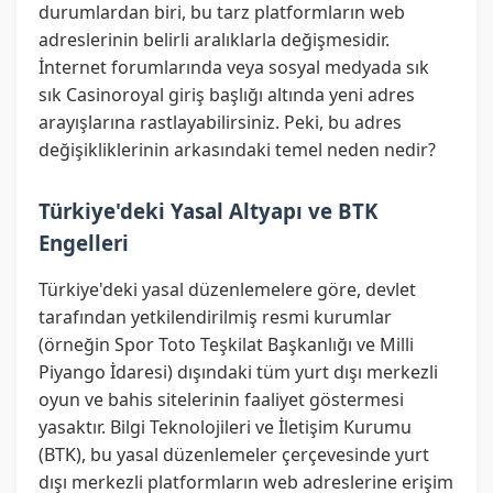
durumlardan biri, bu tarz platformların web
adreslerinin belirli aralıklarla değişmesidir.
İnternet forumlarında veya sosyal medyada sık
sık Casinoroyal giriş başlığı altında yeni adres
arayışlarına rastlayabilirsiniz. Peki, bu adres
değişikliklerinin arkasındaki temel neden nedir?
Türkiye'deki Yasal Altyapı ve BTK
Engelleri
Türkiye'deki yasal düzenlemelere göre, devlet
tarafından yetkilendirilmiş resmi kurumlar
(örneğin Spor Toto Teşkilat Başkanlığı ve Milli
Piyango İdaresi) dışındaki tüm yurt dışı merkezli
oyun ve bahis sitelerinin faaliyet göstermesi
yasaktır. Bilgi Teknolojileri ve İletişim Kurumu
(BTK), bu yasal düzenlemeler çerçevesinde yurt
dışı merkezli platformların web adreslerine erişim