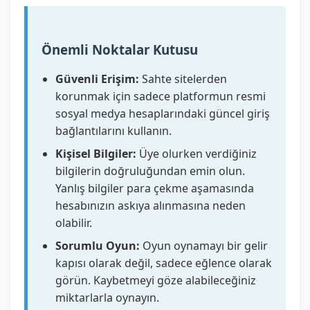
Önemli Noktalar Kutusu
Güvenli Erişim:
Sahte sitelerden
korunmak için sadece platformun resmi
sosyal medya hesaplarındaki güncel giriş
bağlantılarını kullanın.
Kişisel Bilgiler:
Üye olurken verdiğiniz
bilgilerin doğruluğundan emin olun.
Yanlış bilgiler para çekme aşamasında
hesabınızın askıya alınmasına neden
olabilir.
Sorumlu Oyun:
Oyun oynamayı bir gelir
kapısı olarak değil, sadece eğlence olarak
görün. Kaybetmeyi göze alabileceğiniz
miktarlarla oynayın.