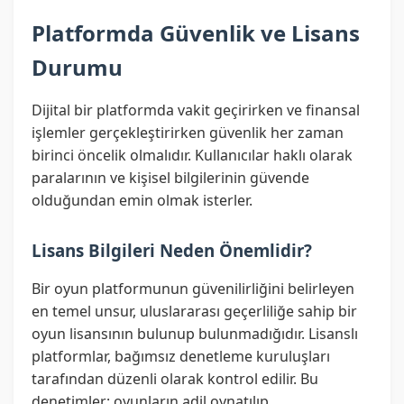
Platformda Güvenlik ve Lisans
Durumu
Dijital bir platformda vakit geçirirken ve finansal
işlemler gerçekleştirirken güvenlik her zaman
birinci öncelik olmalıdır. Kullanıcılar haklı olarak
paralarının ve kişisel bilgilerinin güvende
olduğundan emin olmak isterler.
Lisans Bilgileri Neden Önemlidir?
Bir oyun platformunun güvenilirliğini belirleyen
en temel unsur, uluslararası geçerliliğe sahip bir
oyun lisansının bulunup bulunmadığıdır. Lisanslı
platformlar, bağımsız denetleme kuruluşları
tarafından düzenli olarak kontrol edilir. Bu
denetimler; oyunların adil oynatılıp