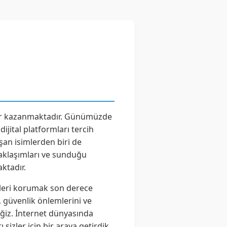
utlar kazanmaktadır. Günümüzde
ijital platformları tercih
şan isimlerden biri de
 yaklaşımları ve sunduğu
ktadır.
ileri korumak son derece
 güvenlik önlemlerini ve
ceğiz. İnternet dünyasında
sizler için bir araya getirdik.