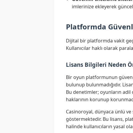
imlerinize ekleyerek güncel
Platformda Güvenl
Dijital bir platformda vakit ge
Kullanıcılar haklı olarak paral
Lisans Bilgileri Neden 
Bir oyun platformunun güvenili
bulunup bulunmadığıdır. Lisans
Bu denetimler; oyunların adil 
haklarının korunup korunmadı
Casinoroyal, dünyaca ünlü ve s
göstermektedir. Bu lisans, p
halinde kullanıcıların yasal o