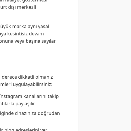
urt dışı merkezli
büyük marka aynı yasal
maya kesintisiz devam
sonuna veya başına sayılar
on derece dikkatli olmanız
leri uygulayabilirsiniz:
Instagram kanallarını takip
larla paylaşılır.
ştiğinde cihazınıza doğrudan
ir blog adreslerini yer