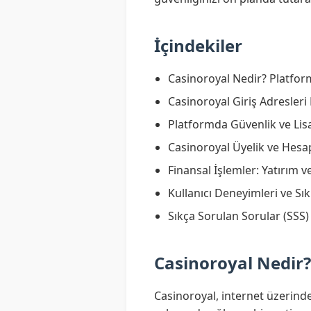
İçindekiler
Casinoroyal Nedir? Platfor
Casinoroyal Giriş Adresler
Platformda Güvenlik ve Li
Casinoroyal Üyelik ve Hes
Finansal İşlemler: Yatırım 
Kullanıcı Deneyimleri ve Sık
Sıkça Sorulan Sorular (SSS)
Casinoroyal Nedir?
Casinoroyal, internet üzerinden