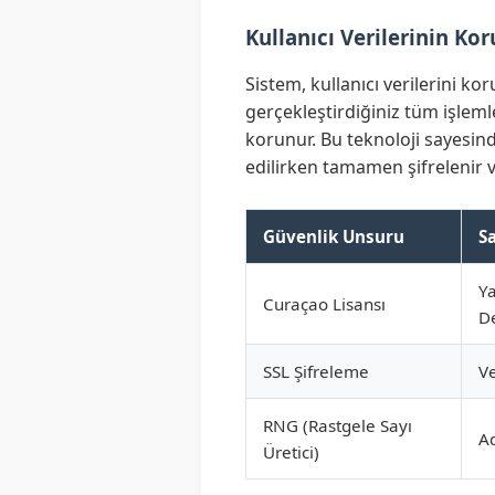
Kullanıcı Verilerinin Ko
Sistem, kullanıcı verilerini k
gerçekleştirdiğiniz tüm işleml
korunur. Bu teknoloji sayesinde
edilirken tamamen şifrelenir v
Güvenlik Unsuru
S
Ya
Curaçao Lisansı
De
SSL Şifreleme
Ve
RNG (Rastgele Sayı
A
Üretici)