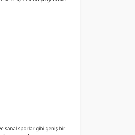
e sanal sporlar gibi geniş bir