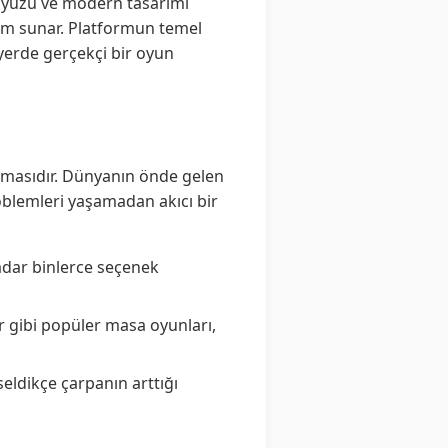
rayüzü ve modern tasarımı
nım sunar. Platformun temel
r yerde gerçekçi bir oyun
lmasıdır. Dünyanın önde gelen
roblemleri yaşamadan akıcı bir
adar binlerce seçenek
r gibi popüler masa oyunları,
eldikçe çarpanın arttığı