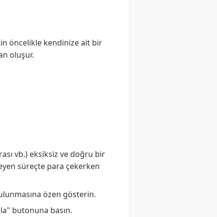
öncelikle kendinize ait bir
an oluşur.
ası vb.) eksiksiz ve doğru bir
rleyen süreçte para çekerken
 bulunmasına özen gösterin.
mla" butonuna basın.