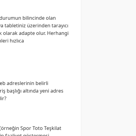
u durumun bilincinde olan
a tabletiniz üzerinden tarayıcı
k olarak adapte olur. Herhangi
eri hızlıca
b adreslerinin belirli
iş başlığı altında yeni adres
ir?
(örneğin Spor Toto Teşkilat
nin faaliyet göstermesi