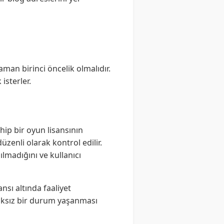
aman birinci öncelik olmalıdır.
isterler.
hip bir oyun lisansının
zenli olarak kontrol edilir.
lmadığını ve kullanıcı
nsı altında faaliyet
aksız bir durum yaşanması