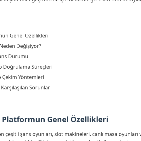
mun Genel Özellikleri
i Neden Değişiyor?
sans Durumu
ap Doğrulama Süreçleri
ve Çekim Yöntemleri
 Karşılaşılan Sorunlar
 Platformun Genel Özellikleri
 çeşitli şans oyunları, slot makineleri, canlı masa oyunları v