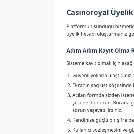
Casinoroyal Üyelik
Platformun sunduğu hizmetler
üyelik hesabı oluşturmanız ger
Adım Adım Kayıt Olma 
Sisteme kayıt olmak için aşağıd
Güvenli yollarla ulaştığınız
Ekranın sağ üst köşesinde 
Açılan formda sizden istene
şekilde doldurun. Burada ge
sorun yaşayabilirsiniz.
Kendinize güçlü bir şifre be
Kullanıcı sözleşmesini ve g