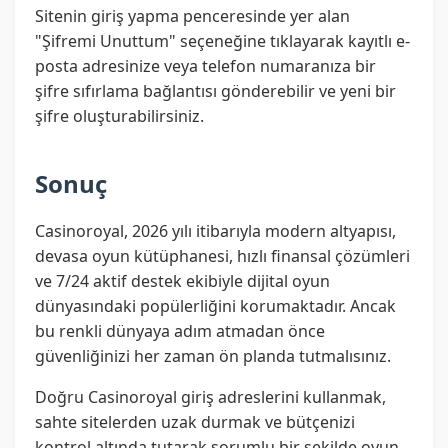
Sitenin giriş yapma penceresinde yer alan
"Şifremi Unuttum" seçeneğine tıklayarak kayıtlı e-
posta adresinize veya telefon numaranıza bir
şifre sıfırlama bağlantısı gönderebilir ve yeni bir
şifre oluşturabilirsiniz.
Sonuç
Casinoroyal, 2026 yılı itibarıyla modern altyapısı,
devasa oyun kütüphanesi, hızlı finansal çözümleri
ve 7/24 aktif destek ekibiyle dijital oyun
dünyasındaki popülerliğini korumaktadır. Ancak
bu renkli dünyaya adım atmadan önce
güvenliğinizi her zaman ön planda tutmalısınız.
Doğru Casinoroyal giriş adreslerini kullanmak,
sahte sitelerden uzak durmak ve bütçenizi
kontrol altında tutarak sorumlu bir şekilde oyun