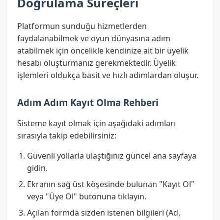
Doğrulama Süreçleri
Platformun sunduğu hizmetlerden
faydalanabilmek ve oyun dünyasına adım
atabilmek için öncelikle kendinize ait bir üyelik
hesabı oluşturmanız gerekmektedir. Üyelik
işlemleri oldukça basit ve hızlı adımlardan oluşur.
Adım Adım Kayıt Olma Rehberi
Sisteme kayıt olmak için aşağıdaki adımları
sırasıyla takip edebilirsiniz:
Güvenli yollarla ulaştığınız güncel ana sayfaya
gidin.
Ekranın sağ üst köşesinde bulunan "Kayıt Ol"
veya "Üye Ol" butonuna tıklayın.
Açılan formda sizden istenen bilgileri (Ad,