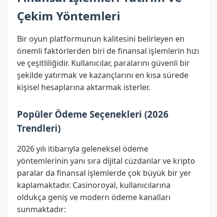
Çekim Yöntemleri
Bir oyun platformunun kalitesini belirleyen en
önemli faktörlerden biri de finansal işlemlerin hızı
ve çeşitliliğidir. Kullanıcılar, paralarını güvenli bir
şekilde yatırmak ve kazançlarını en kısa sürede
kişisel hesaplarına aktarmak isterler.
Popüler Ödeme Seçenekleri (2026
Trendleri)
2026 yılı itibarıyla geleneksel ödeme
yöntemlerinin yanı sıra dijital cüzdanlar ve kripto
paralar da finansal işlemlerde çok büyük bir yer
kaplamaktadır. Casinoroyal, kullanıcılarına
oldukça geniş ve modern ödeme kanalları
sunmaktadır: