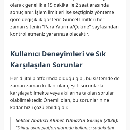
olarak genellikle 15 dakika ile 2 saat arasında
sonuçlanır. İşlem limitleri ise seçtiğiniz yönteme
göre değişiklik gösterir. Güncel limitleri her
zaman sitenin "Para Yatırma/Çekme" sayfasından
kontrol etmeniz yararınıza olacaktır.
Kullanıcı Deneyimleri ve Sık
Karşılaşılan Sorunlar
Her dijital platformda olduğu gibi, bu sistemde de
zaman zaman kullanıcılar çeşitli sorunlarla
karşılaşabilmekte veya akıllarına takılan sorular
olabilmektedir. Önemli olan, bu sorunların ne
kadar hızlı çözülebildiğidir.
Sektör Analisti Ahmet Yılmaz'ın Görüşü (2026):
"Dijital oyun platformlarında kullanıcı sadakatini