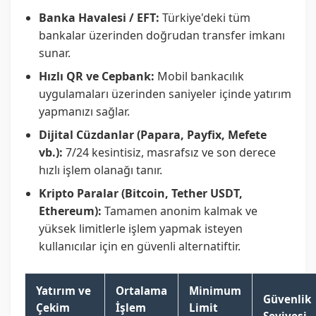
Banka Havalesi / EFT:
Türkiye'deki tüm
bankalar üzerinden doğrudan transfer imkanı
sunar.
Hızlı QR ve Cepbank:
Mobil bankacılık
uygulamaları üzerinden saniyeler içinde yatırım
yapmanızı sağlar.
Dijital Cüzdanlar (Papara, Payfix, Mefete
vb.):
7/24 kesintisiz, masrafsız ve son derece
hızlı işlem olanağı tanır.
Kripto Paralar (Bitcoin, Tether USDT,
Ethereum):
Tamamen anonim kalmak ve
yüksek limitlerle işlem yapmak isteyen
kullanıcılar için en güvenli alternatiftir.
Yatırım ve
Ortalama
Minimum
Güvenlik
Çekim
İşlem
Limit