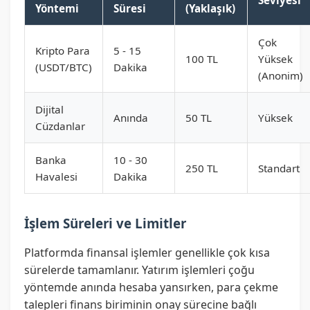
Seviyesi
Yöntemi
Süresi
(Yaklaşık)
Çok
Kripto Para
5 - 15
100 TL
Yüksek
(USDT/BTC)
Dakika
(Anonim)
Dijital
Anında
50 TL
Yüksek
Cüzdanlar
Banka
10 - 30
250 TL
Standart
Havalesi
Dakika
İşlem Süreleri ve Limitler
Platformda finansal işlemler genellikle çok kısa
sürelerde tamamlanır. Yatırım işlemleri çoğu
yöntemde anında hesaba yansırken, para çekme
talepleri finans biriminin onay sürecine bağlı