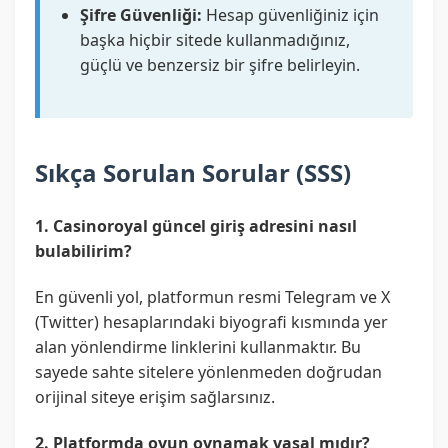
Şifre Güvenliği:
Hesap güvenliğiniz için
başka hiçbir sitede kullanmadığınız,
güçlü ve benzersiz bir şifre belirleyin.
Sıkça Sorulan Sorular (SSS)
1. Casinoroyal güncel giriş adresini nasıl
bulabilirim?
En güvenli yol, platformun resmi Telegram ve X
(Twitter) hesaplarındaki biyografi kısmında yer
alan yönlendirme linklerini kullanmaktır. Bu
sayede sahte sitelere yönlenmeden doğrudan
orijinal siteye erişim sağlarsınız.
2. Platformda oyun oynamak yasal mıdır?