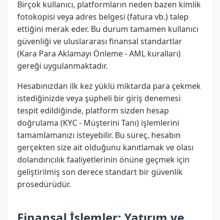
Birçok kullanıcı, platformların neden bazen kimlik
fotokopisi veya adres belgesi (fatura vb.) talep
ettiğini merak eder. Bu durum tamamen kullanıcı
güvenliği ve uluslararası finansal standartlar
(Kara Para Aklamayı Önleme - AML kuralları)
gereği uygulanmaktadır.
Hesabınızdan ilk kez yüklü miktarda para çekmek
istediğinizde veya şüpheli bir giriş denemesi
tespit edildiğinde, platform sizden hesap
doğrulama (KYC - Müşterini Tanı) işlemlerini
tamamlamanızı isteyebilir. Bu süreç, hesabın
gerçekten size ait olduğunu kanıtlamak ve olası
dolandırıcılık faaliyetlerinin önüne geçmek için
geliştirilmiş son derece standart bir güvenlik
prosedürüdür.
Finansal İşlemler: Yatırım ve