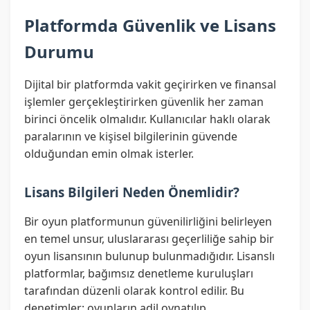
Platformda Güvenlik ve Lisans
Durumu
Dijital bir platformda vakit geçirirken ve finansal
işlemler gerçekleştirirken güvenlik her zaman
birinci öncelik olmalıdır. Kullanıcılar haklı olarak
paralarının ve kişisel bilgilerinin güvende
olduğundan emin olmak isterler.
Lisans Bilgileri Neden Önemlidir?
Bir oyun platformunun güvenilirliğini belirleyen
en temel unsur, uluslararası geçerliliğe sahip bir
oyun lisansının bulunup bulunmadığıdır. Lisanslı
platformlar, bağımsız denetleme kuruluşları
tarafından düzenli olarak kontrol edilir. Bu
denetimler; oyunların adil oynatılıp