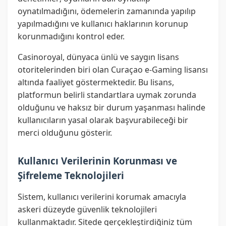
oynatılmadığını, ödemelerin zamanında yapılıp
yapılmadığını ve kullanıcı haklarının korunup
korunmadığını kontrol eder.
Casinoroyal, dünyaca ünlü ve saygın lisans
otoritelerinden biri olan Curaçao e-Gaming lisansı
altında faaliyet göstermektedir. Bu lisans,
platformun belirli standartlara uymak zorunda
olduğunu ve haksız bir durum yaşanması halinde
kullanıcıların yasal olarak başvurabileceği bir
merci olduğunu gösterir.
Kullanıcı Verilerinin Korunması ve
Şifreleme Teknolojileri
Sistem, kullanıcı verilerini korumak amacıyla
askeri düzeyde güvenlik teknolojileri
kullanmaktadır. Sitede gerçekleştirdiğiniz tüm