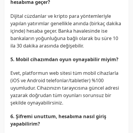
hesabıma geçer?
Dijital cüzdanlar ve kripto para yöntemleriyle
yapılan yatırımlar genellikle anında (birkaç dakika
içinde) hesaba geçer. Banka havalesinde ise
bankaların yoğunluğuna bağlı olarak bu süre 10
ila 30 dakika arasında değişebilir.
5. Mobil cihazımdan oyun oynayabilir miyim?
Evet, platformun web sitesi tüm mobil cihazlarla
(iOS ve Android telefonlar/tabletler) %100
uyumludur. Cihazınızın tarayıcısına güncel adresi
yazarak doğrudan tüm oyunları sorunsuz bir
şekilde oynayabilirsiniz.
6. Şifremi unuttum, hesabıma nasıl giriş
yapabilirim?