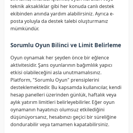
teknik aksaklıklar gibi her konuda canlı destek
ekibinden anında yardım alabilirsiniz. Ayrıca e-
posta yoluyla da destek talebi oluşturmanız
mümkündür.
Sorumlu Oyun Bilinci ve Limit Belirleme
Oyun oynamak her şeyden önce bir eğlence
aktivitesidir. Şans oyunlarının bağımlılık yapıcı
etkisi olabileceğini asla unutmamalısınız.
Platform, "Sorumlu Oyun" prensiplerini
desteklemektedir. Bu kapsamda kullanıcılar, kendi
hesap panelleri üzerinden günlük, haftalık veya
aylık yatırım limitleri belirleyebilirler. Eğer oyun
oynamanın hayatınızı olumsuz etkilediğini
düşünüyorsanız, hesabınızı geçici bir süreliğine
dondurabilir veya tamamen kapatabilirsiniz.