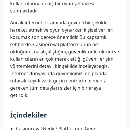
kullanıcılarına geniş bir oyun yelpazesi
sunmaktadır.
Ancak internet ortamında güvenli bir şekilde
hareket etmek ve oyun oynarken kişisel verileri
korumak son derece önemlidir. Bu kapsamlı
rehberde, Casinoroyal platformunun ne
olduğunu, nasıl çalıştığını, güvenlik önlemlerini ve
kullanıcıların en çok merak ettiği güvenli erişim
yöntemlerini detaylı bir şekilde inceleyeceğiz.
İnternet dünyasında güvenliğinizi ön planda
tutarak keyifli vakit geçirmeniz için bilmeniz
gereken tüm detayları sizler için bir araya
getirdik.
İçindekiler
Casinoroyal Nedir? Platformun Genel