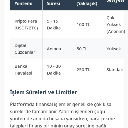
Seviyesi
Yöntemi
Süresi
(Yaklaşık)
Çok
Kripto Para
5 - 15
100 TL
Yüksek
(USDT/BTC)
Dakika
(Anonim)
Dijital
Anında
50 TL
Yüksek
Cüzdanlar
Banka
10 - 30
250 TL
Standart
Havalesi
Dakika
İşlem Süreleri ve Limitler
Platformda finansal işlemler genellikle çok kısa
sürelerde tamamlanır. Yatırım işlemleri çoğu
yöntemde anında hesaba yansırken, para çekme
talepleri finans biriminin onay sürecine bağlı