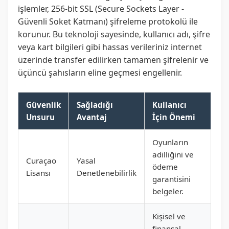
işlemler, 256-bit SSL (Secure Sockets Layer -
Güvenli Soket Katmanı) şifreleme protokolü ile
korunur. Bu teknoloji sayesinde, kullanıcı adı, şifre
veya kart bilgileri gibi hassas verileriniz internet
üzerinde transfer edilirken tamamen şifrelenir ve
üçüncü şahısların eline geçmesi engellenir.
Güvenlik
Sağladığı
Kullanıcı
Unsuru
Avantaj
İçin Önemi
Oyunların
adilliğini ve
Curaçao
Yasal
ödeme
Lisansı
Denetlenebilirlik
garantisini
belgeler.
Kişisel ve
finansal