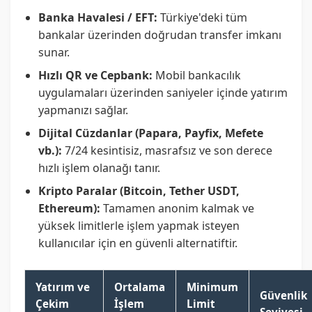
Banka Havalesi / EFT:
Türkiye'deki tüm
bankalar üzerinden doğrudan transfer imkanı
sunar.
Hızlı QR ve Cepbank:
Mobil bankacılık
uygulamaları üzerinden saniyeler içinde yatırım
yapmanızı sağlar.
Dijital Cüzdanlar (Papara, Payfix, Mefete
vb.):
7/24 kesintisiz, masrafsız ve son derece
hızlı işlem olanağı tanır.
Kripto Paralar (Bitcoin, Tether USDT,
Ethereum):
Tamamen anonim kalmak ve
yüksek limitlerle işlem yapmak isteyen
kullanıcılar için en güvenli alternatiftir.
Yatırım ve
Ortalama
Minimum
Güvenlik
Çekim
İşlem
Limit