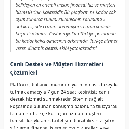
belirleyen en önemli unsur, finansal hız ve müşteri
hizmetlerinin kalitesidir. Bir platform ne kadar çok
oyun sunarsa sunun, kullanıcının sorununa 5
dakika içinde çözüm üretemiyorsa uzun vadede
başarılı olamaz. Casinoroyal'un Türkiye pazarında
bu kadar kalıcı olmasının arkasında, Türkçe hizmet
veren dinamik destek ekibi yatmaktadır."
Canlı Destek ve Müşteri Hizmetleri
Çözümleri
Platform, kullanıcı memnuniyetini en üst düzeyde
tutmak amacıyla 7 gün 24 saat kesintisiz canlı
destek hizmeti sunmaktadır. Sitenin sağ alt
köşesinde bulunan konuşma balonuna tıklayarak
tamamen Türkçe konuşan uzman müşteri
temsilcileriyle anında iletişim kurabilirsiniz. Şifre
sıfırlama, finansal işlemler, oyun kuralları veya