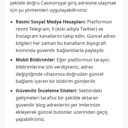
şekilde doğru Casinoroyal giriş adresine ulaşmak
için şu yöntemleri uygulayabilirsiniz:
Resmi Sosyal Medya Hesapları:
Platformun
resmi Telegram, X (eski adıyla Twitter) ve
Instagram kanallarını takip edin. Güncel adres
bilgileri her zaman bu kanalların biyografi
kısmında güvenilir bağlantılarla paylaşılır.
Mobil Bildirimler:
Eğer platformun tarayıcı
bildirimlerine izin verdiyseniz, adres
değiştiğinde cihazınıza doğrudan güncel
bağlantı içeren bir bildirim gönderilir.
Güvenilir İnceleme Siteleri:
Sektördeki
gelişmeleri tarafsız bir şekilde aktaran
güvenilir blog adreslerini yer imlerinize
ekleyerek güncel butonlar üzerinden geçiş
yapabilirsiniz.