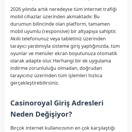
2026 yılında artık neredeyse tüm internet trafiği
mobil cihazlar üzerinden akmaktadır. Bu
durumun bilincinde olan platform, tamamen
mobil uyumlu (responsive) bir altyapıya sahiptir.
Akıllı telefonunuz veya tabletiniz üzerinden
tarayıcı yardımıyla sisteme giriş yaptığınızda, tüm
oyunlar ve menüler ekran boyutunuza otomatik
olarak adapte olur. Herhangi bir ek uygulama
indirme zorunluluğu olmadan, doğrudan
tarayıcınız üzerinden tüm işlemleri hızlıca
gerçekleştirebilirsiniz.
Casinoroyal Giriş Adresleri
Neden Değişiyor?
Birçok internet kullanıcısının en çok karşılaştığı