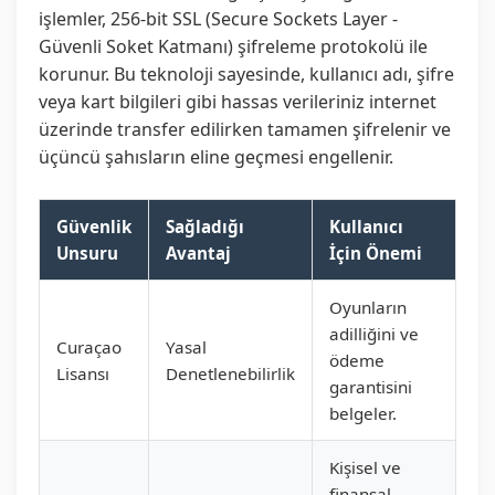
işlemler, 256-bit SSL (Secure Sockets Layer -
Güvenli Soket Katmanı) şifreleme protokolü ile
korunur. Bu teknoloji sayesinde, kullanıcı adı, şifre
veya kart bilgileri gibi hassas verileriniz internet
üzerinde transfer edilirken tamamen şifrelenir ve
üçüncü şahısların eline geçmesi engellenir.
Güvenlik
Sağladığı
Kullanıcı
Unsuru
Avantaj
İçin Önemi
Oyunların
adilliğini ve
Curaçao
Yasal
ödeme
Lisansı
Denetlenebilirlik
garantisini
belgeler.
Kişisel ve
finansal