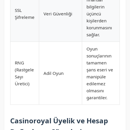
bilgilerin
SSL
Veri Güvenliği
üçüncü
Şifreleme
kişilerden
korunmasını
sağlar.
Oyun
sonuçlarının
RNG
tamamen
(Rastgele
şans eseri ve
Adil Oyun
Sayı
manipüle
Üretici)
edilemez
olmasını
garantiler.
Casinoroyal Üyelik ve Hesap