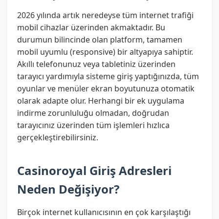
2026 yılında artık neredeyse tüm internet trafiği
mobil cihazlar üzerinden akmaktadır. Bu
durumun bilincinde olan platform, tamamen
mobil uyumlu (responsive) bir altyapıya sahiptir.
Akıllı telefonunuz veya tabletiniz üzerinden
tarayıcı yardımıyla sisteme giriş yaptığınızda, tüm
oyunlar ve menüler ekran boyutunuza otomatik
olarak adapte olur. Herhangi bir ek uygulama
indirme zorunluluğu olmadan, doğrudan
tarayıcınız üzerinden tüm işlemleri hızlıca
gerçekleştirebilirsiniz.
Casinoroyal Giriş Adresleri
Neden Değişiyor?
Birçok internet kullanıcısının en çok karşılaştığı