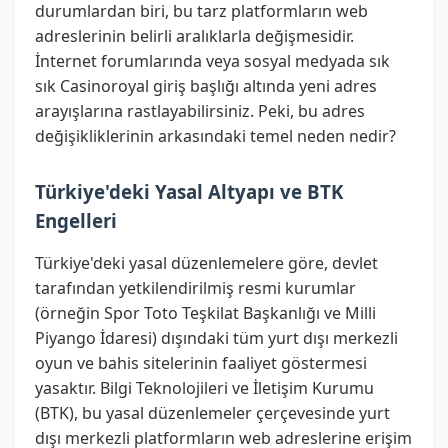
durumlardan biri, bu tarz platformların web
adreslerinin belirli aralıklarla değişmesidir.
İnternet forumlarında veya sosyal medyada sık
sık Casinoroyal giriş başlığı altında yeni adres
arayışlarına rastlayabilirsiniz. Peki, bu adres
değişikliklerinin arkasındaki temel neden nedir?
Türkiye'deki Yasal Altyapı ve BTK
Engelleri
Türkiye'deki yasal düzenlemelere göre, devlet
tarafından yetkilendirilmiş resmi kurumlar
(örneğin Spor Toto Teşkilat Başkanlığı ve Milli
Piyango İdaresi) dışındaki tüm yurt dışı merkezli
oyun ve bahis sitelerinin faaliyet göstermesi
yasaktır. Bilgi Teknolojileri ve İletişim Kurumu
(BTK), bu yasal düzenlemeler çerçevesinde yurt
dışı merkezli platformların web adreslerine erişim