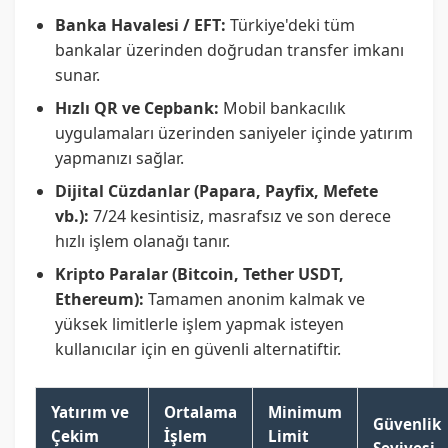
Banka Havalesi / EFT:
Türkiye'deki tüm
bankalar üzerinden doğrudan transfer imkanı
sunar.
Hızlı QR ve Cepbank:
Mobil bankacılık
uygulamaları üzerinden saniyeler içinde yatırım
yapmanızı sağlar.
Dijital Cüzdanlar (Papara, Payfix, Mefete
vb.):
7/24 kesintisiz, masrafsız ve son derece
hızlı işlem olanağı tanır.
Kripto Paralar (Bitcoin, Tether USDT,
Ethereum):
Tamamen anonim kalmak ve
yüksek limitlerle işlem yapmak isteyen
kullanıcılar için en güvenli alternatiftir.
Yatırım ve
Ortalama
Minimum
Güvenlik
Çekim
İşlem
Limit