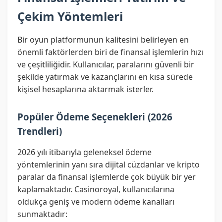
Çekim Yöntemleri
Bir oyun platformunun kalitesini belirleyen en
önemli faktörlerden biri de finansal işlemlerin hızı
ve çeşitliliğidir. Kullanıcılar, paralarını güvenli bir
şekilde yatırmak ve kazançlarını en kısa sürede
kişisel hesaplarına aktarmak isterler.
Popüler Ödeme Seçenekleri (2026
Trendleri)
2026 yılı itibarıyla geleneksel ödeme
yöntemlerinin yanı sıra dijital cüzdanlar ve kripto
paralar da finansal işlemlerde çok büyük bir yer
kaplamaktadır. Casinoroyal, kullanıcılarına
oldukça geniş ve modern ödeme kanalları
sunmaktadır: