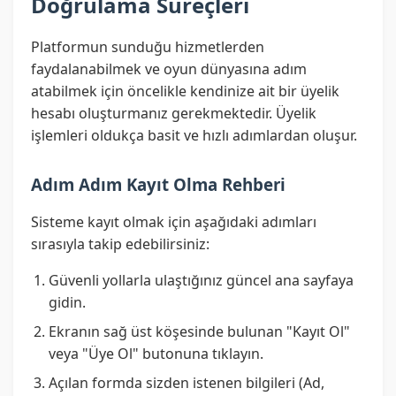
Doğrulama Süreçleri
Platformun sunduğu hizmetlerden
faydalanabilmek ve oyun dünyasına adım
atabilmek için öncelikle kendinize ait bir üyelik
hesabı oluşturmanız gerekmektedir. Üyelik
işlemleri oldukça basit ve hızlı adımlardan oluşur.
Adım Adım Kayıt Olma Rehberi
Sisteme kayıt olmak için aşağıdaki adımları
sırasıyla takip edebilirsiniz:
Güvenli yollarla ulaştığınız güncel ana sayfaya
gidin.
Ekranın sağ üst köşesinde bulunan "Kayıt Ol"
veya "Üye Ol" butonuna tıklayın.
Açılan formda sizden istenen bilgileri (Ad,