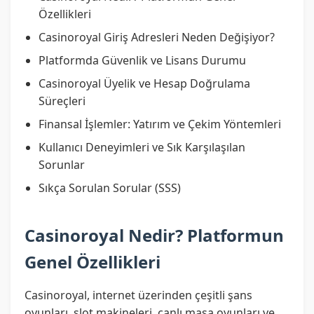
Özellikleri
Casinoroyal Giriş Adresleri Neden Değişiyor?
Platformda Güvenlik ve Lisans Durumu
Casinoroyal Üyelik ve Hesap Doğrulama
Süreçleri
Finansal İşlemler: Yatırım ve Çekim Yöntemleri
Kullanıcı Deneyimleri ve Sık Karşılaşılan
Sorunlar
Sıkça Sorulan Sorular (SSS)
Casinoroyal Nedir? Platformun
Genel Özellikleri
Casinoroyal, internet üzerinden çeşitli şans
oyunları, slot makineleri, canlı masa oyunları ve