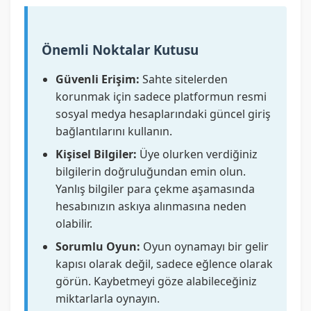
Önemli Noktalar Kutusu
Güvenli Erişim:
Sahte sitelerden
korunmak için sadece platformun resmi
sosyal medya hesaplarındaki güncel giriş
bağlantılarını kullanın.
Kişisel Bilgiler:
Üye olurken verdiğiniz
bilgilerin doğruluğundan emin olun.
Yanlış bilgiler para çekme aşamasında
hesabınızın askıya alınmasına neden
olabilir.
Sorumlu Oyun:
Oyun oynamayı bir gelir
kapısı olarak değil, sadece eğlence olarak
görün. Kaybetmeyi göze alabileceğiniz
miktarlarla oynayın.