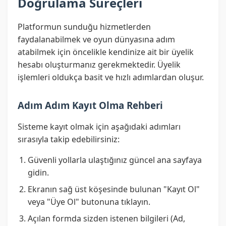
Doğrulama Süreçleri
Platformun sunduğu hizmetlerden
faydalanabilmek ve oyun dünyasına adım
atabilmek için öncelikle kendinize ait bir üyelik
hesabı oluşturmanız gerekmektedir. Üyelik
işlemleri oldukça basit ve hızlı adımlardan oluşur.
Adım Adım Kayıt Olma Rehberi
Sisteme kayıt olmak için aşağıdaki adımları
sırasıyla takip edebilirsiniz:
Güvenli yollarla ulaştığınız güncel ana sayfaya
gidin.
Ekranın sağ üst köşesinde bulunan "Kayıt Ol"
veya "Üye Ol" butonuna tıklayın.
Açılan formda sizden istenen bilgileri (Ad,