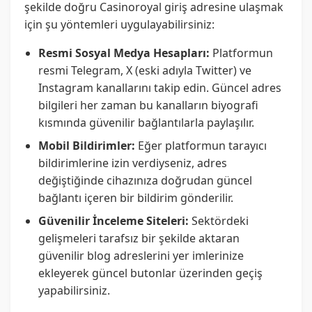
şekilde doğru Casinoroyal giriş adresine ulaşmak
için şu yöntemleri uygulayabilirsiniz:
Resmi Sosyal Medya Hesapları:
Platformun
resmi Telegram, X (eski adıyla Twitter) ve
Instagram kanallarını takip edin. Güncel adres
bilgileri her zaman bu kanalların biyografi
kısmında güvenilir bağlantılarla paylaşılır.
Mobil Bildirimler:
Eğer platformun tarayıcı
bildirimlerine izin verdiyseniz, adres
değiştiğinde cihazınıza doğrudan güncel
bağlantı içeren bir bildirim gönderilir.
Güvenilir İnceleme Siteleri:
Sektördeki
gelişmeleri tarafsız bir şekilde aktaran
güvenilir blog adreslerini yer imlerinize
ekleyerek güncel butonlar üzerinden geçiş
yapabilirsiniz.