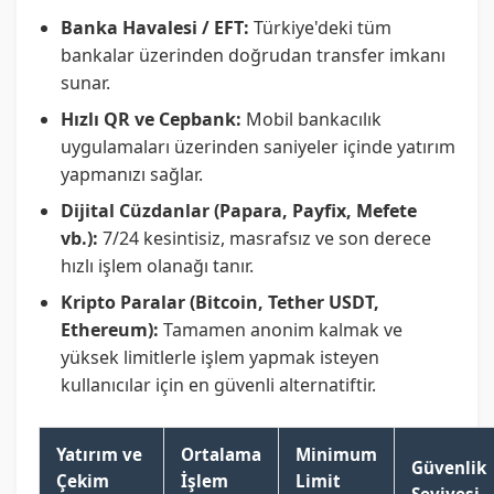
Banka Havalesi / EFT:
Türkiye'deki tüm
bankalar üzerinden doğrudan transfer imkanı
sunar.
Hızlı QR ve Cepbank:
Mobil bankacılık
uygulamaları üzerinden saniyeler içinde yatırım
yapmanızı sağlar.
Dijital Cüzdanlar (Papara, Payfix, Mefete
vb.):
7/24 kesintisiz, masrafsız ve son derece
hızlı işlem olanağı tanır.
Kripto Paralar (Bitcoin, Tether USDT,
Ethereum):
Tamamen anonim kalmak ve
yüksek limitlerle işlem yapmak isteyen
kullanıcılar için en güvenli alternatiftir.
Yatırım ve
Ortalama
Minimum
Güvenlik
Çekim
İşlem
Limit