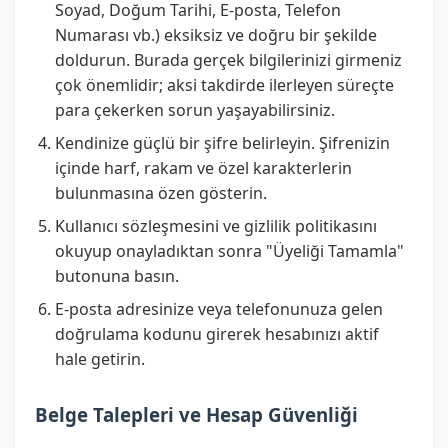
Soyad, Doğum Tarihi, E-posta, Telefon
Numarası vb.) eksiksiz ve doğru bir şekilde
doldurun. Burada gerçek bilgilerinizi girmeniz
çok önemlidir; aksi takdirde ilerleyen süreçte
para çekerken sorun yaşayabilirsiniz.
Kendinize güçlü bir şifre belirleyin. Şifrenizin
içinde harf, rakam ve özel karakterlerin
bulunmasına özen gösterin.
Kullanıcı sözleşmesini ve gizlilik politikasını
okuyup onayladıktan sonra "Üyeliği Tamamla"
butonuna basın.
E-posta adresinize veya telefonunuza gelen
doğrulama kodunu girerek hesabınızı aktif
hale getirin.
Belge Talepleri ve Hesap Güvenliği