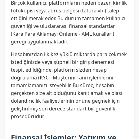
Birçok kullanıcı, platformların neden bazen kimlik
fotokopisi veya adres belgesi (fatura vb.) talep
ettiğini merak eder. Bu durum tamamen kullanıcı
güvenliği ve uluslararası finansal standartlar
(Kara Para Aklamayı Önleme - AML kuralları)
gereği uygulanmaktadır.
Hesabınızdan ilk kez yüklü miktarda para çekmek
istediğinizde veya şüpheli bir giriş denemesi
tespit edildiğinde, platform sizden hesap
doğrulama (KYC - Müşterini Tanı) işlemlerini
tamamlamanızı isteyebilir. Bu süreç, hesabın
gerçekten size ait olduğunu kanıtlamak ve olası
dolandırıcılık faaliyetlerinin önüne geçmek için
geliştirilmiş son derece standart bir güvenlik
prosedürüdür.
Finansal İşlemler: Yatırım ve