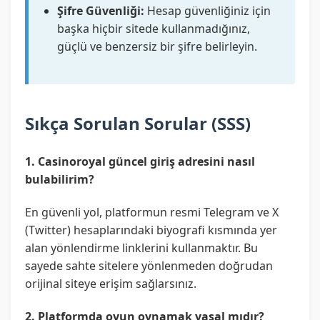
Şifre Güvenliği:
Hesap güvenliğiniz için
başka hiçbir sitede kullanmadığınız,
güçlü ve benzersiz bir şifre belirleyin.
Sıkça Sorulan Sorular (SSS)
1. Casinoroyal güncel giriş adresini nasıl
bulabilirim?
En güvenli yol, platformun resmi Telegram ve X
(Twitter) hesaplarındaki biyografi kısmında yer
alan yönlendirme linklerini kullanmaktır. Bu
sayede sahte sitelere yönlenmeden doğrudan
orijinal siteye erişim sağlarsınız.
2. Platformda oyun oynamak yasal mıdır?