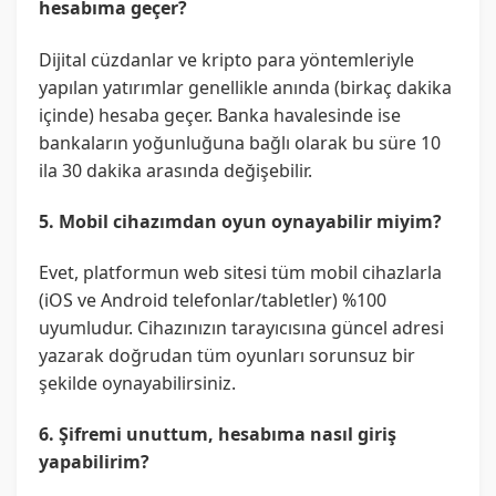
hesabıma geçer?
Dijital cüzdanlar ve kripto para yöntemleriyle
yapılan yatırımlar genellikle anında (birkaç dakika
içinde) hesaba geçer. Banka havalesinde ise
bankaların yoğunluğuna bağlı olarak bu süre 10
ila 30 dakika arasında değişebilir.
5. Mobil cihazımdan oyun oynayabilir miyim?
Evet, platformun web sitesi tüm mobil cihazlarla
(iOS ve Android telefonlar/tabletler) %100
uyumludur. Cihazınızın tarayıcısına güncel adresi
yazarak doğrudan tüm oyunları sorunsuz bir
şekilde oynayabilirsiniz.
6. Şifremi unuttum, hesabıma nasıl giriş
yapabilirim?