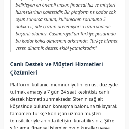
belirleyen en önemli unsur, finansal hız ve müşteri
hizmetlerinin kalitesidir. Bir platform ne kadar çok
oyun sunarsa sunun, kullanıcının sorununa 5
dakika içinde çözüm üretemiyorsa uzun vadede
başarılı olamaz. Casinoroyal'un Türkiye pazarında
bu kadar kalıcı olmasının arkasında, Türkçe hizmet
veren dinamik destek ekibi yatmaktadır."
Canlı Destek ve Müşteri Hizmetleri
Çözümleri
Platform, kullanıcı memnuniyetini en üst düzeyde
tutmak amacıyla 7 gün 24 saat kesintisiz canlı
destek hizmeti sunmaktadır. Sitenin sağ alt
köşesinde bulunan konuşma balonuna tıklayarak
tamamen Türkçe konuşan uzman müşteri
temsilcileriyle anında iletişim kurabilirsiniz. Şifre
sıfırlama, finansal işlemler, oyun kuralları veya