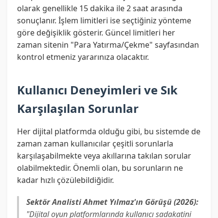
olarak genellikle 15 dakika ile 2 saat arasında
sonuçlanır. İşlem limitleri ise seçtiğiniz yönteme
göre değişiklik gösterir. Güncel limitleri her
zaman sitenin "Para Yatırma/Çekme" sayfasından
kontrol etmeniz yararınıza olacaktır.
Kullanıcı Deneyimleri ve Sık
Karşılaşılan Sorunlar
Her dijital platformda olduğu gibi, bu sistemde de
zaman zaman kullanıcılar çeşitli sorunlarla
karşılaşabilmekte veya akıllarına takılan sorular
olabilmektedir. Önemli olan, bu sorunların ne
kadar hızlı çözülebildiğidir.
Sektör Analisti Ahmet Yılmaz'ın Görüşü (2026):
"Dijital oyun platformlarında kullanıcı sadakatini