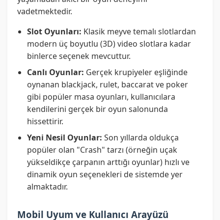
vadetmektedir.
Slot Oyunları:
Klasik meyve temalı slotlardan
modern üç boyutlu (3D) video slotlara kadar
binlerce seçenek mevcuttur.
Canlı Oyunlar:
Gerçek krupiyeler eşliğinde
oynanan blackjack, rulet, baccarat ve poker
gibi popüler masa oyunları, kullanıcılara
kendilerini gerçek bir oyun salonunda
hissettirir.
Yeni Nesil Oyunlar:
Son yıllarda oldukça
popüler olan "Crash" tarzı (örneğin uçak
yükseldikçe çarpanın arttığı oyunlar) hızlı ve
dinamik oyun seçenekleri de sistemde yer
almaktadır.
Mobil Uyum ve Kullanıcı Arayüzü