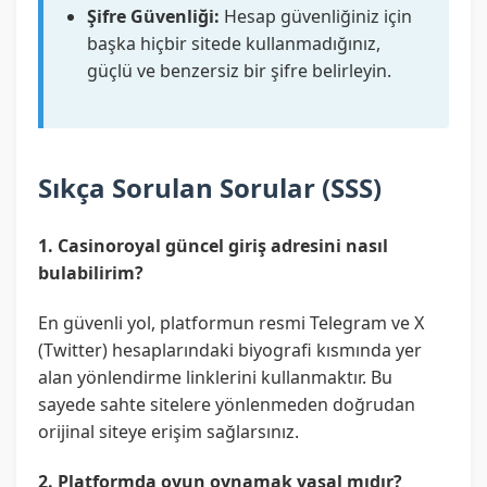
Şifre Güvenliği:
Hesap güvenliğiniz için
başka hiçbir sitede kullanmadığınız,
güçlü ve benzersiz bir şifre belirleyin.
Sıkça Sorulan Sorular (SSS)
1. Casinoroyal güncel giriş adresini nasıl
bulabilirim?
En güvenli yol, platformun resmi Telegram ve X
(Twitter) hesaplarındaki biyografi kısmında yer
alan yönlendirme linklerini kullanmaktır. Bu
sayede sahte sitelere yönlenmeden doğrudan
orijinal siteye erişim sağlarsınız.
2. Platformda oyun oynamak yasal mıdır?