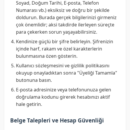
Soyad, Doğum Tarihi, E-posta, Telefon
Numarası vb.) eksiksiz ve doğru bir şekilde
doldurun. Burada gerçek bilgilerinizi girmeniz
çok önemlidir; aksi takdirde ilerleyen süreçte
para çekerken sorun yaşayabilirsiniz.
Kendinize güçlü bir şifre belirleyin. Şifrenizin
içinde harf, rakam ve özel karakterlerin
bulunmasına özen gösterin.
Kullanıcı sözleşmesini ve gizlilik politikasını
okuyup onayladıktan sonra "Üyeliği Tamamla"
butonuna basın.
E-posta adresinize veya telefonunuza gelen
doğrulama kodunu girerek hesabınızı aktif
hale getirin.
Belge Talepleri ve Hesap Güvenliği