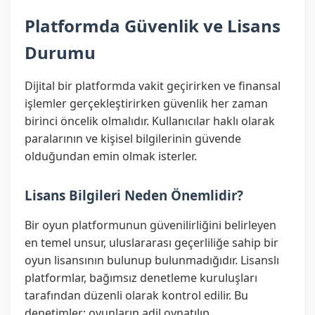
Platformda Güvenlik ve Lisans
Durumu
Dijital bir platformda vakit geçirirken ve finansal
işlemler gerçekleştirirken güvenlik her zaman
birinci öncelik olmalıdır. Kullanıcılar haklı olarak
paralarının ve kişisel bilgilerinin güvende
olduğundan emin olmak isterler.
Lisans Bilgileri Neden Önemlidir?
Bir oyun platformunun güvenilirliğini belirleyen
en temel unsur, uluslararası geçerliliğe sahip bir
oyun lisansının bulunup bulunmadığıdır. Lisanslı
platformlar, bağımsız denetleme kuruluşları
tarafından düzenli olarak kontrol edilir. Bu
denetimler; oyunların adil oynatılıp