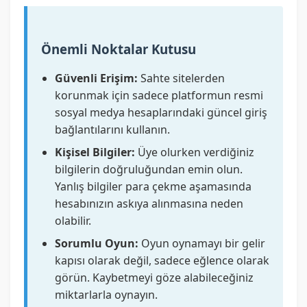
Önemli Noktalar Kutusu
Güvenli Erişim:
Sahte sitelerden
korunmak için sadece platformun resmi
sosyal medya hesaplarındaki güncel giriş
bağlantılarını kullanın.
Kişisel Bilgiler:
Üye olurken verdiğiniz
bilgilerin doğruluğundan emin olun.
Yanlış bilgiler para çekme aşamasında
hesabınızın askıya alınmasına neden
olabilir.
Sorumlu Oyun:
Oyun oynamayı bir gelir
kapısı olarak değil, sadece eğlence olarak
görün. Kaybetmeyi göze alabileceğiniz
miktarlarla oynayın.