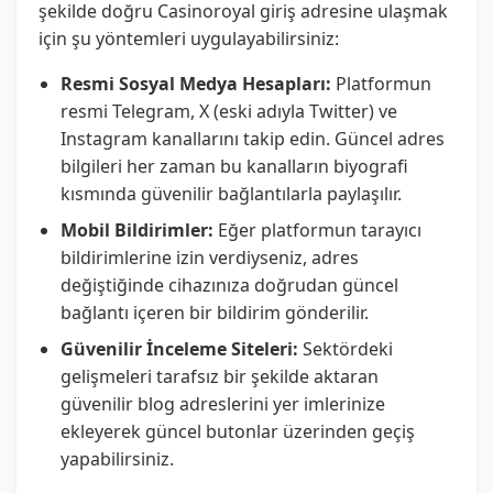
şekilde doğru Casinoroyal giriş adresine ulaşmak
için şu yöntemleri uygulayabilirsiniz:
Resmi Sosyal Medya Hesapları:
Platformun
resmi Telegram, X (eski adıyla Twitter) ve
Instagram kanallarını takip edin. Güncel adres
bilgileri her zaman bu kanalların biyografi
kısmında güvenilir bağlantılarla paylaşılır.
Mobil Bildirimler:
Eğer platformun tarayıcı
bildirimlerine izin verdiyseniz, adres
değiştiğinde cihazınıza doğrudan güncel
bağlantı içeren bir bildirim gönderilir.
Güvenilir İnceleme Siteleri:
Sektördeki
gelişmeleri tarafsız bir şekilde aktaran
güvenilir blog adreslerini yer imlerinize
ekleyerek güncel butonlar üzerinden geçiş
yapabilirsiniz.