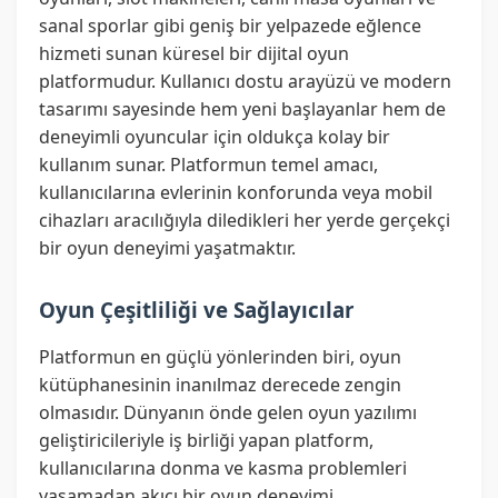
sanal sporlar gibi geniş bir yelpazede eğlence
hizmeti sunan küresel bir dijital oyun
platformudur. Kullanıcı dostu arayüzü ve modern
tasarımı sayesinde hem yeni başlayanlar hem de
deneyimli oyuncular için oldukça kolay bir
kullanım sunar. Platformun temel amacı,
kullanıcılarına evlerinin konforunda veya mobil
cihazları aracılığıyla diledikleri her yerde gerçekçi
bir oyun deneyimi yaşatmaktır.
Oyun Çeşitliliği ve Sağlayıcılar
Platformun en güçlü yönlerinden biri, oyun
kütüphanesinin inanılmaz derecede zengin
olmasıdır. Dünyanın önde gelen oyun yazılımı
geliştiricileriyle iş birliği yapan platform,
kullanıcılarına donma ve kasma problemleri
yaşamadan akıcı bir oyun deneyimi