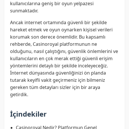
kullanıcılarına geniş bir oyun yelpazesi
sunmaktadır.
Ancak internet ortamında güvenli bir şekilde
hareket etmek ve oyun oynarken kişisel verileri
korumak son derece önemlidir. Bu kapsamlı
rehberde, Casinoroyal platformunun ne
olduğunu, nasıl çalıştığını, güvenlik önlemlerini ve
kullanıcıların en çok merak ettiği güvenli erişim
yöntemlerini detaylı bir şekilde inceleyeceğiz.
İnternet dünyasında güvenliğinizi ön planda
tutarak keyifli vakit geçirmeniz için bilmeniz
gereken tüm detayları sizler için bir araya
getirdik.
İçindekiler
Casinoroyal Nedir? Platformun Genel