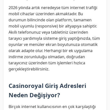
2026 yılında artık neredeyse tüm internet trafiği
mobil cihazlar üzerinden akmaktadır. Bu
durumun bilincinde olan platform, tamamen
mobil uyumlu (responsive) bir altyapıya sahiptir.
Akıllı telefonunuz veya tabletiniz üzerinden
tarayıcı yardımıyla sisteme giriş yaptığınızda, tüm
oyunlar ve menüler ekran boyutunuza otomatik
olarak adapte olur. Herhangi bir ek uygulama
indirme zorunluluğu olmadan, doğrudan
tarayıcınız üzerinden tüm işlemleri hızlıca
gerçekleştirebilirsiniz.
Casinoroyal Giriş Adresleri
Neden Değişiyor?
Birçok internet kullanıcısının en çok karşılaştığı