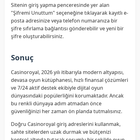
Sitenin giriş yapma penceresinde yer alan
"Şifremi Unuttum" seçeneğine tıklayarak kayıtlı e-
posta adresinize veya telefon numaranıza bir
şifre sıfırlama bağlantısı gönderebilir ve yeni bir
şifre oluşturabilirsiniz.
Sonuç
Casinoroyal, 2026 yılı itibarıyla modern altyapısı,
devasa oyun kütüphanesi, hızlı finansal çözümleri
ve 7/24 aktif destek ekibiyle dijital oyun
dünyasındaki popülerliğini korumaktadır. Ancak
bu renkli dünyaya adım atmadan önce
güvenliğinizi her zaman ön planda tutmalısınız.
Doğru Casinoroyal giriş adreslerini kullanmak,
sahte sitelerden uzak durmak ve bütçenizi
kontrol altında tutarak sorumlu bir şekilde oyun