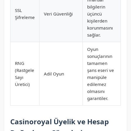
bilgilerin
SSL
Veri Güvenliği
üçüncü
Şifreleme
kişilerden
korunmasını
sağlar.
Oyun
sonuçlarının
RNG
tamamen
(Rastgele
şans eseri ve
Adil Oyun
Sayı
manipüle
Üretici)
edilemez
olmasını
garantiler.
Casinoroyal Üyelik ve Hesap