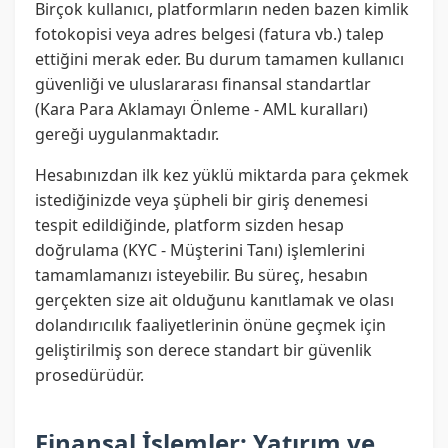
Birçok kullanıcı, platformların neden bazen kimlik
fotokopisi veya adres belgesi (fatura vb.) talep
ettiğini merak eder. Bu durum tamamen kullanıcı
güvenliği ve uluslararası finansal standartlar
(Kara Para Aklamayı Önleme - AML kuralları)
gereği uygulanmaktadır.
Hesabınızdan ilk kez yüklü miktarda para çekmek
istediğinizde veya şüpheli bir giriş denemesi
tespit edildiğinde, platform sizden hesap
doğrulama (KYC - Müşterini Tanı) işlemlerini
tamamlamanızı isteyebilir. Bu süreç, hesabın
gerçekten size ait olduğunu kanıtlamak ve olası
dolandırıcılık faaliyetlerinin önüne geçmek için
geliştirilmiş son derece standart bir güvenlik
prosedürüdür.
Finansal İşlemler: Yatırım ve