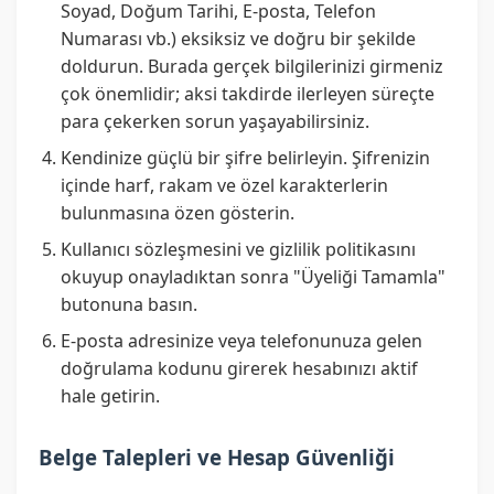
Soyad, Doğum Tarihi, E-posta, Telefon
Numarası vb.) eksiksiz ve doğru bir şekilde
doldurun. Burada gerçek bilgilerinizi girmeniz
çok önemlidir; aksi takdirde ilerleyen süreçte
para çekerken sorun yaşayabilirsiniz.
Kendinize güçlü bir şifre belirleyin. Şifrenizin
içinde harf, rakam ve özel karakterlerin
bulunmasına özen gösterin.
Kullanıcı sözleşmesini ve gizlilik politikasını
okuyup onayladıktan sonra "Üyeliği Tamamla"
butonuna basın.
E-posta adresinize veya telefonunuza gelen
doğrulama kodunu girerek hesabınızı aktif
hale getirin.
Belge Talepleri ve Hesap Güvenliği