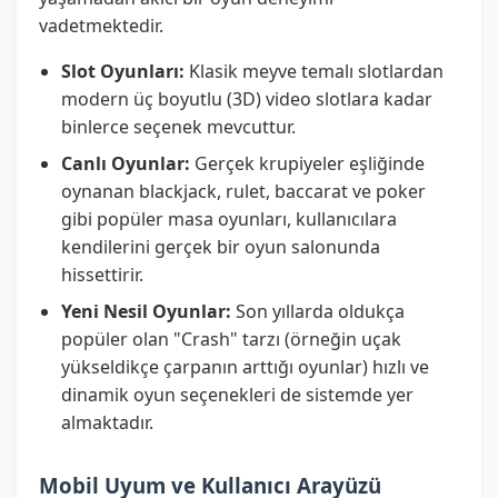
vadetmektedir.
Slot Oyunları:
Klasik meyve temalı slotlardan
modern üç boyutlu (3D) video slotlara kadar
binlerce seçenek mevcuttur.
Canlı Oyunlar:
Gerçek krupiyeler eşliğinde
oynanan blackjack, rulet, baccarat ve poker
gibi popüler masa oyunları, kullanıcılara
kendilerini gerçek bir oyun salonunda
hissettirir.
Yeni Nesil Oyunlar:
Son yıllarda oldukça
popüler olan "Crash" tarzı (örneğin uçak
yükseldikçe çarpanın arttığı oyunlar) hızlı ve
dinamik oyun seçenekleri de sistemde yer
almaktadır.
Mobil Uyum ve Kullanıcı Arayüzü