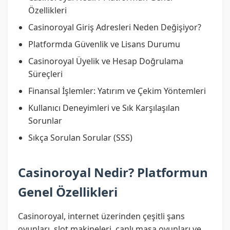
Özellikleri
Casinoroyal Giriş Adresleri Neden Değişiyor?
Platformda Güvenlik ve Lisans Durumu
Casinoroyal Üyelik ve Hesap Doğrulama
Süreçleri
Finansal İşlemler: Yatırım ve Çekim Yöntemleri
Kullanıcı Deneyimleri ve Sık Karşılaşılan
Sorunlar
Sıkça Sorulan Sorular (SSS)
Casinoroyal Nedir? Platformun
Genel Özellikleri
Casinoroyal, internet üzerinden çeşitli şans
oyunları, slot makineleri, canlı masa oyunları ve