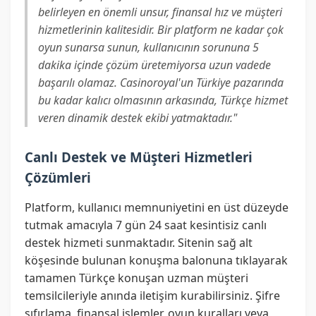
belirleyen en önemli unsur, finansal hız ve müşteri
hizmetlerinin kalitesidir. Bir platform ne kadar çok
oyun sunarsa sunun, kullanıcının sorununa 5
dakika içinde çözüm üretemiyorsa uzun vadede
başarılı olamaz. Casinoroyal'un Türkiye pazarında
bu kadar kalıcı olmasının arkasında, Türkçe hizmet
veren dinamik destek ekibi yatmaktadır."
Canlı Destek ve Müşteri Hizmetleri
Çözümleri
Platform, kullanıcı memnuniyetini en üst düzeyde
tutmak amacıyla 7 gün 24 saat kesintisiz canlı
destek hizmeti sunmaktadır. Sitenin sağ alt
köşesinde bulunan konuşma balonuna tıklayarak
tamamen Türkçe konuşan uzman müşteri
temsilcileriyle anında iletişim kurabilirsiniz. Şifre
sıfırlama, finansal işlemler, oyun kuralları veya