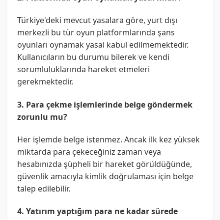
Türkiye'deki mevcut yasalara göre, yurt dışı
merkezli bu tür oyun platformlarında şans
oyunları oynamak yasal kabul edilmemektedir.
Kullanıcıların bu durumu bilerek ve kendi
sorumluluklarında hareket etmeleri
gerekmektedir.
3. Para çekme işlemlerinde belge göndermek
zorunlu mu?
Her işlemde belge istenmez. Ancak ilk kez yüksek
miktarda para çekeceğiniz zaman veya
hesabınızda şüpheli bir hareket görüldüğünde,
güvenlik amacıyla kimlik doğrulaması için belge
talep edilebilir.
4. Yatırım yaptığım para ne kadar sürede