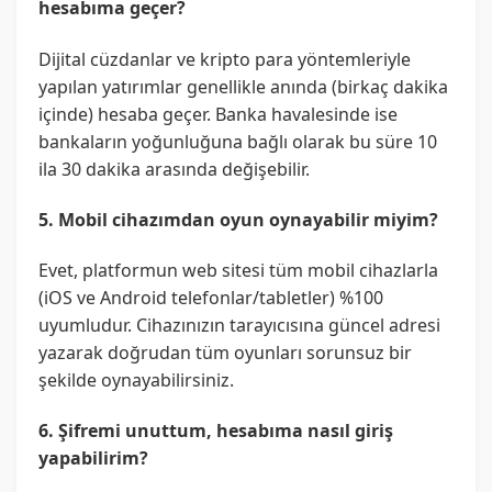
hesabıma geçer?
Dijital cüzdanlar ve kripto para yöntemleriyle
yapılan yatırımlar genellikle anında (birkaç dakika
içinde) hesaba geçer. Banka havalesinde ise
bankaların yoğunluğuna bağlı olarak bu süre 10
ila 30 dakika arasında değişebilir.
5. Mobil cihazımdan oyun oynayabilir miyim?
Evet, platformun web sitesi tüm mobil cihazlarla
(iOS ve Android telefonlar/tabletler) %100
uyumludur. Cihazınızın tarayıcısına güncel adresi
yazarak doğrudan tüm oyunları sorunsuz bir
şekilde oynayabilirsiniz.
6. Şifremi unuttum, hesabıma nasıl giriş
yapabilirim?