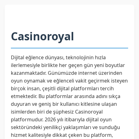
Casinoroyal
Dijital eğlence dünyası, teknolojinin hızla
ilerlemesiyle birlikte her geçen gün yeni boyutlar
kazanmaktadır. Günümüzde internet üzerinden
oyun oynamak ve eğlenceli vakit geçirmek isteyen
birçok insan, çeşitli dijital platformları tercih
etmektedir. Bu platformlar arasında adını sıkça
duyuran ve geniş bir kullanıcı kitlesine ulaşan
isimlerden biri de şüphesiz Casinoroyal
platformudur. 2026 yılı itibarıyla dijital oyun
sektöründeki yenilikçi yaklaşımları ve sunduğu
hizmet kalitesiyle dikkat çeken bu platform,