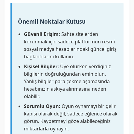
Önemli Noktalar Kutusu
Güvenli Erişim:
Sahte sitelerden
korunmak için sadece platformun resmi
sosyal medya hesaplarındaki güncel giriş
bağlantılarını kullanın.
Kişisel Bilgiler:
Üye olurken verdiğiniz
bilgilerin doğruluğundan emin olun.
Yanlış bilgiler para çekme aşamasında
hesabınızın askıya alınmasına neden
olabilir.
Sorumlu Oyun:
Oyun oynamayı bir gelir
kapısı olarak değil, sadece eğlence olarak
görün. Kaybetmeyi göze alabileceğiniz
miktarlarla oynayın.