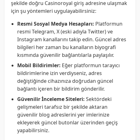
şekilde doğru Casinoroyal giriş adresine ulaşmak
için şu yöntemleri uygulayabilirsiniz:
Resmi Sosyal Medya Hesapları:
Platformun
resmi Telegram, X (eski adıyla Twitter) ve
Instagram kanallarını takip edin. Güncel adres
bilgileri her zaman bu kanalların biyografi
kısmında güvenilir bağlantılarla paylaşılır.
Mobil Bildirimler:
Eğer platformun tarayıcı
bildirimlerine izin verdiyseniz, adres
değiştiğinde cihazınıza doğrudan güncel
bağlantı içeren bir bildirim gönderilir.
Güvenilir İnceleme Siteleri:
Sektördeki
gelişmeleri tarafsız bir şekilde aktaran
güvenilir blog adreslerini yer imlerinize
ekleyerek güncel butonlar üzerinden geçiş
yapabilirsiniz.