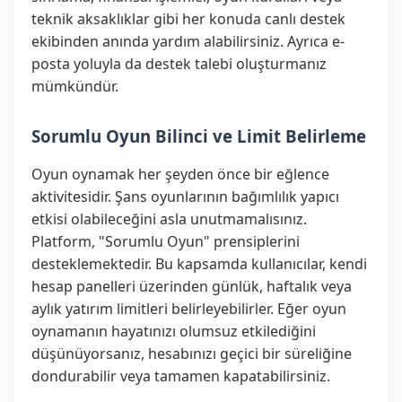
teknik aksaklıklar gibi her konuda canlı destek
ekibinden anında yardım alabilirsiniz. Ayrıca e-
posta yoluyla da destek talebi oluşturmanız
mümkündür.
Sorumlu Oyun Bilinci ve Limit Belirleme
Oyun oynamak her şeyden önce bir eğlence
aktivitesidir. Şans oyunlarının bağımlılık yapıcı
etkisi olabileceğini asla unutmamalısınız.
Platform, "Sorumlu Oyun" prensiplerini
desteklemektedir. Bu kapsamda kullanıcılar, kendi
hesap panelleri üzerinden günlük, haftalık veya
aylık yatırım limitleri belirleyebilirler. Eğer oyun
oynamanın hayatınızı olumsuz etkilediğini
düşünüyorsanız, hesabınızı geçici bir süreliğine
dondurabilir veya tamamen kapatabilirsiniz.