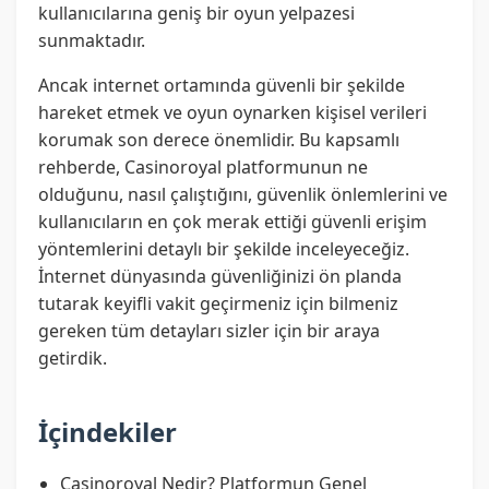
kullanıcılarına geniş bir oyun yelpazesi
sunmaktadır.
Ancak internet ortamında güvenli bir şekilde
hareket etmek ve oyun oynarken kişisel verileri
korumak son derece önemlidir. Bu kapsamlı
rehberde, Casinoroyal platformunun ne
olduğunu, nasıl çalıştığını, güvenlik önlemlerini ve
kullanıcıların en çok merak ettiği güvenli erişim
yöntemlerini detaylı bir şekilde inceleyeceğiz.
İnternet dünyasında güvenliğinizi ön planda
tutarak keyifli vakit geçirmeniz için bilmeniz
gereken tüm detayları sizler için bir araya
getirdik.
İçindekiler
Casinoroyal Nedir? Platformun Genel