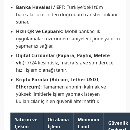
Banka Havalesi / EFT:
Türkiye'deki tüm
bankalar üzerinden doğrudan transfer imkanı
sunar.
Hızlı QR ve Cepbank:
Mobil bankacılık
uygulamaları üzerinden saniyeler içinde yatırım
yapmanızı sağlar.
Dijital Cüzdanlar (Papara, Payfix, Mefete
vb.):
7/24 kesintisiz, masrafsız ve son derece
hızlı işlem olanağı tanır.
Kripto Paralar (Bitcoin, Tether USDT,
Ethereum):
Tamamen anonim kalmak ve
yüksek limitlerle işlem yapmak isteyen
kullanıcılar için en güvenli alternatiftir.
Yatırım ve
Ortalama
Minimum
Güvenlik
Çekim
İşlem
Limit