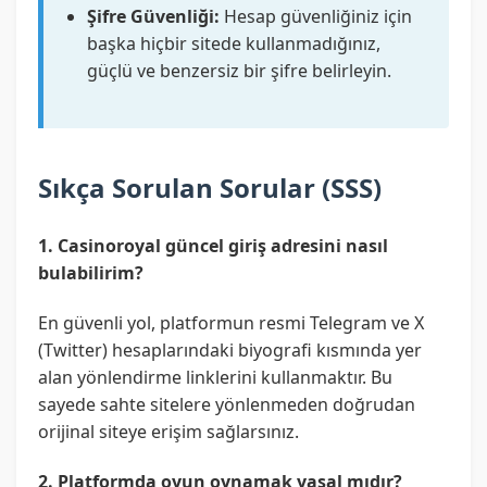
Şifre Güvenliği:
Hesap güvenliğiniz için
başka hiçbir sitede kullanmadığınız,
güçlü ve benzersiz bir şifre belirleyin.
Sıkça Sorulan Sorular (SSS)
1. Casinoroyal güncel giriş adresini nasıl
bulabilirim?
En güvenli yol, platformun resmi Telegram ve X
(Twitter) hesaplarındaki biyografi kısmında yer
alan yönlendirme linklerini kullanmaktır. Bu
sayede sahte sitelere yönlenmeden doğrudan
orijinal siteye erişim sağlarsınız.
2. Platformda oyun oynamak yasal mıdır?