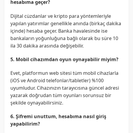
hesabıma geçer?
Dijital cüzdanlar ve kripto para yöntemleriyle
yapılan yatırımlar genellikle anında (birkaç dakika
içinde) hesaba geçer. Banka havalesinde ise
bankaların yoğunluğuna bağlı olarak bu süre 10
ila 30 dakika arasında değişebilir.
5. Mobil cihazımdan oyun oynayabilir miyim?
Evet, platformun web sitesi tüm mobil cihazlarla
(iOS ve Android telefonlar/tabletler) %100
uyumludur. Cihazınızın tarayıcısına güncel adresi
yazarak doğrudan tüm oyunları sorunsuz bir
şekilde oynayabilirsiniz.
6. Şifremi unuttum, hesabıma nasıl giriş
yapabilirim?