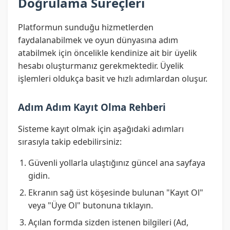
Doğrulama Süreçleri
Platformun sunduğu hizmetlerden
faydalanabilmek ve oyun dünyasına adım
atabilmek için öncelikle kendinize ait bir üyelik
hesabı oluşturmanız gerekmektedir. Üyelik
işlemleri oldukça basit ve hızlı adımlardan oluşur.
Adım Adım Kayıt Olma Rehberi
Sisteme kayıt olmak için aşağıdaki adımları
sırasıyla takip edebilirsiniz:
Güvenli yollarla ulaştığınız güncel ana sayfaya
gidin.
Ekranın sağ üst köşesinde bulunan "Kayıt Ol"
veya "Üye Ol" butonuna tıklayın.
Açılan formda sizden istenen bilgileri (Ad,