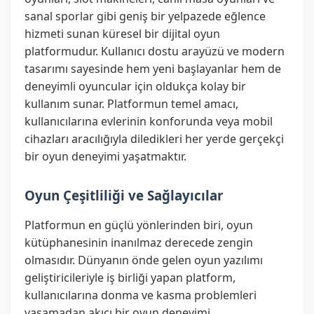
sanal sporlar gibi geniş bir yelpazede eğlence
hizmeti sunan küresel bir dijital oyun
platformudur. Kullanıcı dostu arayüzü ve modern
tasarımı sayesinde hem yeni başlayanlar hem de
deneyimli oyuncular için oldukça kolay bir
kullanım sunar. Platformun temel amacı,
kullanıcılarına evlerinin konforunda veya mobil
cihazları aracılığıyla diledikleri her yerde gerçekçi
bir oyun deneyimi yaşatmaktır.
Oyun Çeşitliliği ve Sağlayıcılar
Platformun en güçlü yönlerinden biri, oyun
kütüphanesinin inanılmaz derecede zengin
olmasıdır. Dünyanın önde gelen oyun yazılımı
geliştiricileriyle iş birliği yapan platform,
kullanıcılarına donma ve kasma problemleri
yaşamadan akıcı bir oyun deneyimi