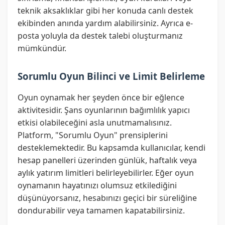
teknik aksaklıklar gibi her konuda canlı destek
ekibinden anında yardım alabilirsiniz. Ayrıca e-
posta yoluyla da destek talebi oluşturmanız
mümkündür.
Sorumlu Oyun Bilinci ve Limit Belirleme
Oyun oynamak her şeyden önce bir eğlence
aktivitesidir. Şans oyunlarının bağımlılık yapıcı
etkisi olabileceğini asla unutmamalısınız.
Platform, "Sorumlu Oyun" prensiplerini
desteklemektedir. Bu kapsamda kullanıcılar, kendi
hesap panelleri üzerinden günlük, haftalık veya
aylık yatırım limitleri belirleyebilirler. Eğer oyun
oynamanın hayatınızı olumsuz etkilediğini
düşünüyorsanız, hesabınızı geçici bir süreliğine
dondurabilir veya tamamen kapatabilirsiniz.