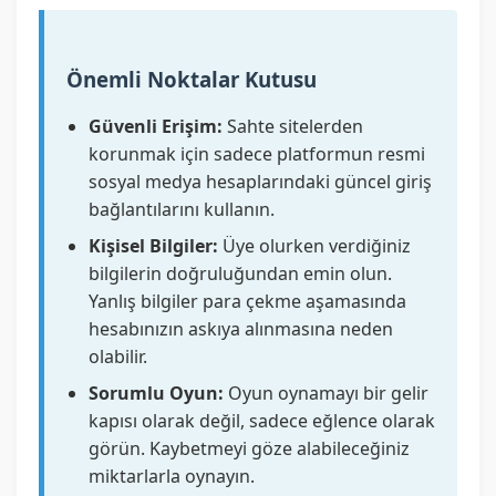
Önemli Noktalar Kutusu
Güvenli Erişim:
Sahte sitelerden
korunmak için sadece platformun resmi
sosyal medya hesaplarındaki güncel giriş
bağlantılarını kullanın.
Kişisel Bilgiler:
Üye olurken verdiğiniz
bilgilerin doğruluğundan emin olun.
Yanlış bilgiler para çekme aşamasında
hesabınızın askıya alınmasına neden
olabilir.
Sorumlu Oyun:
Oyun oynamayı bir gelir
kapısı olarak değil, sadece eğlence olarak
görün. Kaybetmeyi göze alabileceğiniz
miktarlarla oynayın.