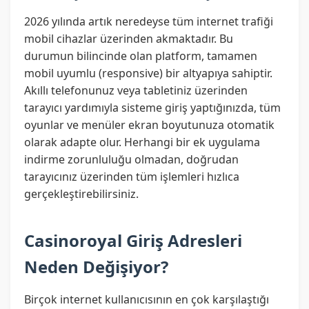
2026 yılında artık neredeyse tüm internet trafiği
mobil cihazlar üzerinden akmaktadır. Bu
durumun bilincinde olan platform, tamamen
mobil uyumlu (responsive) bir altyapıya sahiptir.
Akıllı telefonunuz veya tabletiniz üzerinden
tarayıcı yardımıyla sisteme giriş yaptığınızda, tüm
oyunlar ve menüler ekran boyutunuza otomatik
olarak adapte olur. Herhangi bir ek uygulama
indirme zorunluluğu olmadan, doğrudan
tarayıcınız üzerinden tüm işlemleri hızlıca
gerçekleştirebilirsiniz.
Casinoroyal Giriş Adresleri
Neden Değişiyor?
Birçok internet kullanıcısının en çok karşılaştığı