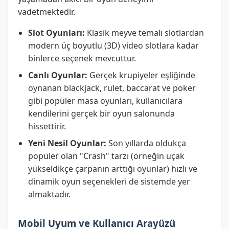
vadetmektedir.
Slot Oyunları:
Klasik meyve temalı slotlardan
modern üç boyutlu (3D) video slotlara kadar
binlerce seçenek mevcuttur.
Canlı Oyunlar:
Gerçek krupiyeler eşliğinde
oynanan blackjack, rulet, baccarat ve poker
gibi popüler masa oyunları, kullanıcılara
kendilerini gerçek bir oyun salonunda
hissettirir.
Yeni Nesil Oyunlar:
Son yıllarda oldukça
popüler olan "Crash" tarzı (örneğin uçak
yükseldikçe çarpanın arttığı oyunlar) hızlı ve
dinamik oyun seçenekleri de sistemde yer
almaktadır.
Mobil Uyum ve Kullanıcı Arayüzü