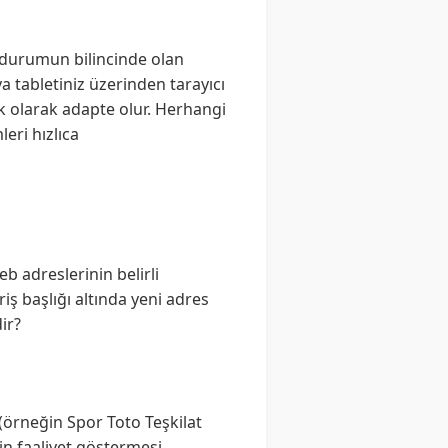
u durumun bilincinde olan
a tabletiniz üzerinden tarayıcı
k olarak adapte olur. Herhangi
eri hızlıca
b adreslerinin belirli
iş başlığı altında yeni adres
ir?
(örneğin Spor Toto Teşkilat
nin faaliyet göstermesi