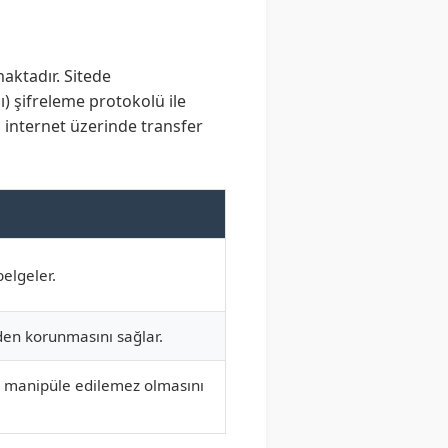
aktadır. Sitede
ı) şifreleme protokolü ile
iz internet üzerinde transfer
belgeler.
erden korunmasını sağlar.
 manipüle edilemez olmasını