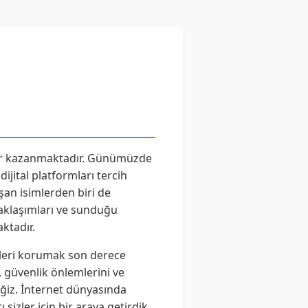
utlar kazanmaktadır. Günümüzde
ijital platformları tercih
şan isimlerden biri de
 yaklaşımları ve sunduğu
ktadır.
ileri korumak son derece
 güvenlik önlemlerini ve
ceğiz. İnternet dünyasında
sizler için bir araya getirdik.