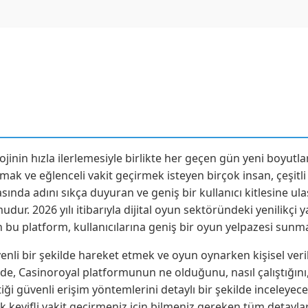
lojinin hızla ilerlemesiyle birlikte her geçen gün yeni boy
k ve eğlenceli vakit geçirmek isteyen birçok insan, çeşitli d
sında adını sıkça duyuran ve geniş bir kullanıcı kitlesine ula
dur. 2026 yılı itibarıyla dijital oyun sektöründeki yenilikçi
n bu platform, kullanıcılarına geniş bir oyun yelpazesi sunma
nli bir şekilde hareket etmek ve oyun oynarken kişisel ver
de, Casinoroyal platformunun ne olduğunu, nasıl çalıştığını,
tiği güvenli erişim yöntemlerini detaylı bir şekilde inceleye
 keyifli vakit geçirmeniz için bilmeniz gereken tüm detayları 