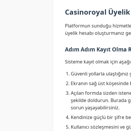
Casinoroyal Üyelik
Platformun sunduğu hizmetler
üyelik hesabı oluşturmanız ger
Adım Adım Kayıt Olma 
Sisteme kayıt olmak için aşağıd
Güvenli yollarla ulaştığınız
Ekranın sağ üst köşesinde 
Açılan formda sizden istene
şekilde doldurun. Burada ge
sorun yaşayabilirsiniz.
Kendinize güçlü bir şifre be
Kullanıcı sözleşmesini ve g