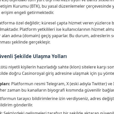
ve İletişim Kurumu (BTK), bu yasal düzenlemeler çerçevesinde y
 erişim engeli getirmektedir.
tforma özel değildir; küresel çapta hizmet veren yüzlerce 
lmaktadır. Platform yetkilileri ise kullanıcılarının hizmet al
r alan adına (domain) geçiş yaparlar. Bu durum, adreslerin 
nması şeklinde gerçekleşir.
venli Şekilde Ulaşma Yolları
kötü niyetli kişilerin hazırladığı sahte (klon) sitelere karşı s
ilde doğru Casinoroyal giriş adresine ulaşmak için şu yöntem
ları:
Platformun resmi Telegram, X (eski adıyla Twitter) ve 
 her zaman bu kanalların biyografi kısmında güvenilir bağlantı
tformun tarayıcı bildirimlerine izin verdiyseniz, adres deği
ildirim gönderilir.
i:
Sektördeki gelişmeleri tarafsız bir şekilde aktaran güvenil