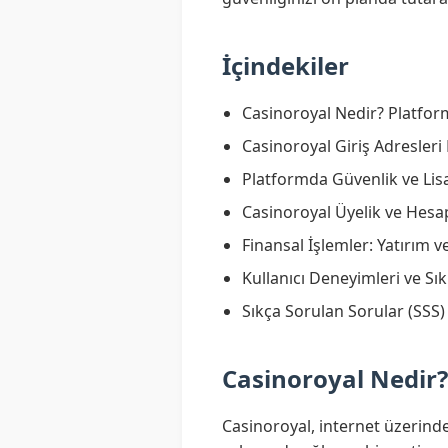
İçindekiler
Casinoroyal Nedir? Platfor
Casinoroyal Giriş Adresler
Platformda Güvenlik ve Li
Casinoroyal Üyelik ve Hes
Finansal İşlemler: Yatırım 
Kullanıcı Deneyimleri ve Sık
Sıkça Sorulan Sorular (SSS)
Casinoroyal Nedir?
Casinoroyal, internet üzerinden