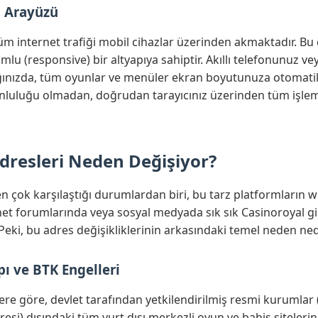
ı Arayüzü
tüm internet trafiği mobil cihazlar üzerinden akmaktadır. B
 (responsive) bir altyapıya sahiptir. Akıllı telefonunuz vey
ığınızda, tüm oyunlar ve menüler ekran boyutunuza otomati
luluğu olmadan, doğrudan tarayıcınız üzerinden tüm işleml
Adresleri Neden Değişiyor?
en çok karşılaştığı durumlardan biri, bu tarz platformların we
rnet forumlarında veya sosyal medyada sık sık Casinoroyal gir
. Peki, bu adres değişikliklerinin arkasındaki temel neden ned
pı ve BTK Engelleri
ere göre, devlet tarafından yetkilendirilmiş resmi kurumlar 
resi) dışındaki tüm yurt dışı merkezli oyun ve bahis siteleri