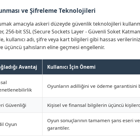
runması ve Şifreleme Teknolojileri
orumak amacıyla askeri düzeyde güvenlik teknolojileri kullanm
er, 256-bit SSL (Secure Sockets Layer - Güvenli Soket Katman
, kullanıcı adı, şifre veya kart bilgileri gibi hassas verilerin
e üçüncü şahısların eline geçmesi engellenir.
ağladığı Avantaj
Kullanıcı İçin Önemi
sal
Oyunların adilliğini ve ödeme garantisini 
netlenebilirlik
ri Güvenliği
Kişisel ve finansal bilgilerin üçüncü kişil
Oyun sonuçlarının tamamen şans eseri ve
dil Oyun
garantiler.