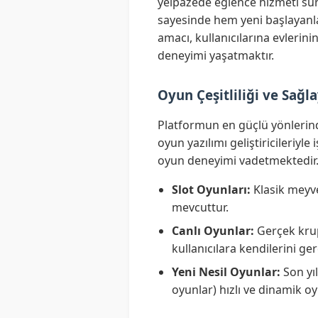
yelpazede eğlence hizmeti sun
sayesinde hem yeni başlayanla
amacı, kullanıcılarına evlerini
deneyimi yaşatmaktır.
Oyun Çeşitliliği ve Sağla
Platformun en güçlü yönlerin
oyun yazılımı geliştiricileriy
oyun deneyimi vadetmektedir
Slot Oyunları:
Klasik meyve
mevcuttur.
Canlı Oyunlar:
Gerçek krup
kullanıcılara kendilerini ge
Yeni Nesil Oyunlar:
Son yıl
oyunlar) hızlı ve dinamik o