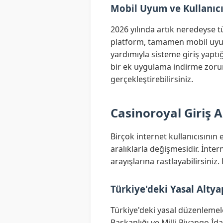
Mobil Uyum ve Kullanıc
2026 yılında artık neredeyse 
platform, tamamen mobil uyumlu
yardımıyla sisteme giriş yapt
bir ek uygulama indirme zorun
gerçekleştirebilirsiniz.
Casinoroyal Giriş 
Birçok internet kullanıcısının 
aralıklarla değişmesidir. İnte
arayışlarına rastlayabilirsiniz
Türkiye'deki Yasal Altya
Türkiye'deki yasal düzenlemel
Başkanlığı ve Milli Piyango İda