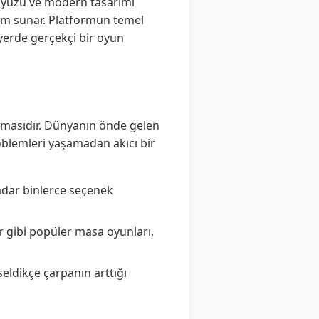
rayüzü ve modern tasarımı
nım sunar. Platformun temel
r yerde gerçekçi bir oyun
lmasıdır. Dünyanın önde gelen
roblemleri yaşamadan akıcı bir
adar binlerce seçenek
r gibi popüler masa oyunları,
eldikçe çarpanın arttığı