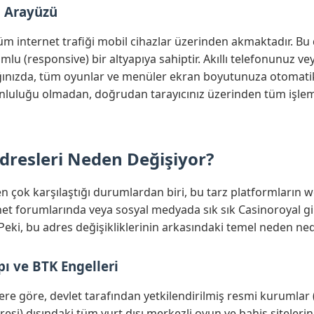
ı Arayüzü
tüm internet trafiği mobil cihazlar üzerinden akmaktadır. B
 (responsive) bir altyapıya sahiptir. Akıllı telefonunuz vey
ığınızda, tüm oyunlar ve menüler ekran boyutunuza otomati
luluğu olmadan, doğrudan tarayıcınız üzerinden tüm işleml
Adresleri Neden Değişiyor?
en çok karşılaştığı durumlardan biri, bu tarz platformların we
rnet forumlarında veya sosyal medyada sık sık Casinoroyal gir
. Peki, bu adres değişikliklerinin arkasındaki temel neden ned
pı ve BTK Engelleri
ere göre, devlet tarafından yetkilendirilmiş resmi kurumlar 
resi) dışındaki tüm yurt dışı merkezli oyun ve bahis siteleri