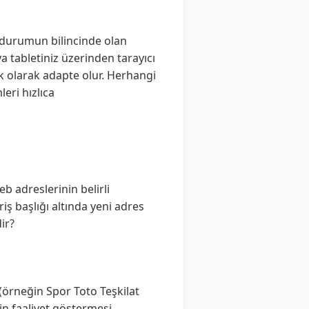
u durumun bilincinde olan
a tabletiniz üzerinden tarayıcı
k olarak adapte olur. Herhangi
eri hızlıca
b adreslerinin belirli
iş başlığı altında yeni adres
ir?
(örneğin Spor Toto Teşkilat
nin faaliyet göstermesi