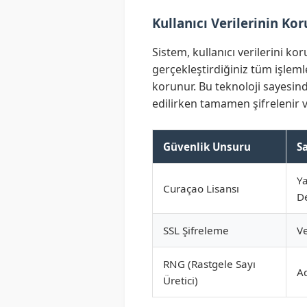
Kullanıcı Verilerinin Ko
Sistem, kullanıcı verilerini k
gerçekleştirdiğiniz tüm işleml
korunur. Bu teknoloji sayesinde
edilirken tamamen şifrelenir v
Güvenlik Unsuru
S
Ya
Curaçao Lisansı
De
SSL Şifreleme
Ve
RNG (Rastgele Sayı
A
Üretici)