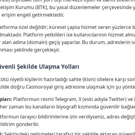
ve İletişim Kurumu (BTK), bu yasal düzenlemeler çerçevesinde y
 erişim engeli getirmektedir.
tforma özel değildir; küresel çapta hizmet veren yüzlerce 
lmaktadır. Platform yetkilileri ise kullanıcılarının hizmet al
r alan adına (domain) geçiş yaparlar. Bu durum, adreslerin 
nması şeklinde gerçekleşir.
venli Şekilde Ulaşma Yolları
kötü niyetli kişilerin hazırladığı sahte (klon) sitelere karşı s
ilde doğru Casinoroyal giriş adresine ulaşmak için şu yöntem
ları:
Platformun resmi Telegram, X (eski adıyla Twitter) ve 
 her zaman bu kanalların biyografi kısmında güvenilir bağlantı
tformun tarayıcı bildirimlerine izin verdiyseniz, adres deği
ildirim gönderilir.
i:
Sektördeki gelişmeleri tarafsız bir şekilde aktaran güvenil