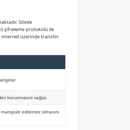
aktadır. Sitede
ı) şifreleme protokolü ile
iz internet üzerinde transfer
belgeler.
erden korunmasını sağlar.
 manipüle edilemez olmasını