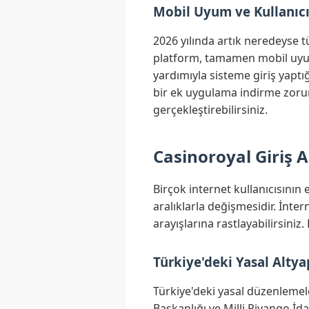
Mobil Uyum ve Kullanıc
2026 yılında artık neredeyse 
platform, tamamen mobil uyumlu
yardımıyla sisteme giriş yapt
bir ek uygulama indirme zorun
gerçekleştirebilirsiniz.
Casinoroyal Giriş 
Birçok internet kullanıcısının 
aralıklarla değişmesidir. İnte
arayışlarına rastlayabilirsiniz
Türkiye'deki Yasal Altya
Türkiye'deki yasal düzenlemel
Başkanlığı ve Milli Piyango İda