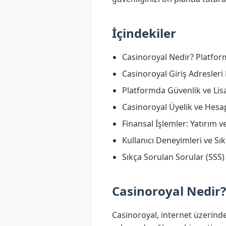
İçindekiler
Casinoroyal Nedir? Platfor
Casinoroyal Giriş Adresler
Platformda Güvenlik ve Li
Casinoroyal Üyelik ve Hes
Finansal İşlemler: Yatırım 
Kullanıcı Deneyimleri ve Sık
Sıkça Sorulan Sorular (SSS)
Casinoroyal Nedir?
Casinoroyal, internet üzerinden