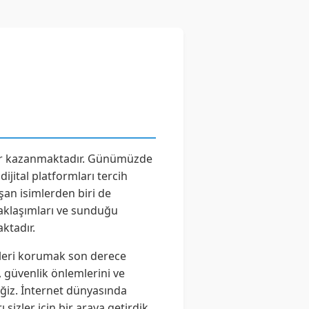
utlar kazanmaktadır. Günümüzde
ijital platformları tercih
şan isimlerden biri de
 yaklaşımları ve sunduğu
ktadır.
ileri korumak son derece
 güvenlik önlemlerini ve
ceğiz. İnternet dünyasında
sizler için bir araya getirdik.