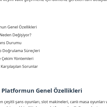
mun Genel Özellikleri
i Neden Değişiyor?
sans Durumu
ap Doğrulama Süreçleri
ve Çekim Yöntemleri
 Karşılaşılan Sorunlar
 Platformun Genel Özellikleri
 çeşitli şans oyunları, slot makineleri, canlı masa oyunları v