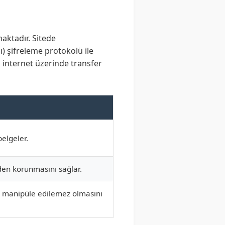
aktadır. Sitede
ı) şifreleme protokolü ile
iz internet üzerinde transfer
belgeler.
erden korunmasını sağlar.
 manipüle edilemez olmasını