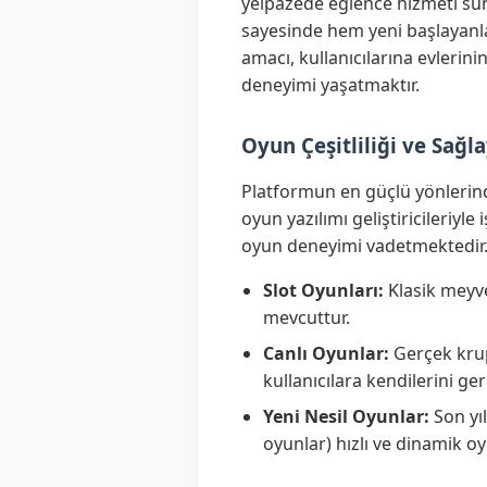
yelpazede eğlence hizmeti sun
sayesinde hem yeni başlayanla
amacı, kullanıcılarına evlerini
deneyimi yaşatmaktır.
Oyun Çeşitliliği ve Sağla
Platformun en güçlü yönlerin
oyun yazılımı geliştiricileriy
oyun deneyimi vadetmektedir
Slot Oyunları:
Klasik meyve
mevcuttur.
Canlı Oyunlar:
Gerçek krup
kullanıcılara kendilerini ge
Yeni Nesil Oyunlar:
Son yıl
oyunlar) hızlı ve dinamik o