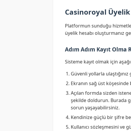
Casinoroyal Üyelik
Platformun sunduğu hizmetler
üyelik hesabı oluşturmanız ger
Adım Adım Kayıt Olma 
Sisteme kayıt olmak için aşağıd
Güvenli yollarla ulaştığınız
Ekranın sağ üst köşesinde 
Açılan formda sizden istene
şekilde doldurun. Burada ge
sorun yaşayabilirsiniz.
Kendinize güçlü bir şifre be
Kullanıcı sözleşmesini ve g