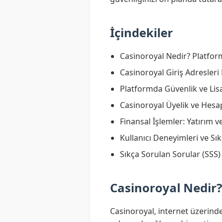
İçindekiler
Casinoroyal Nedir? Platfor
Casinoroyal Giriş Adresler
Platformda Güvenlik ve Li
Casinoroyal Üyelik ve Hes
Finansal İşlemler: Yatırım 
Kullanıcı Deneyimleri ve Sık
Sıkça Sorulan Sorular (SSS)
Casinoroyal Nedir?
Casinoroyal, internet üzerinden