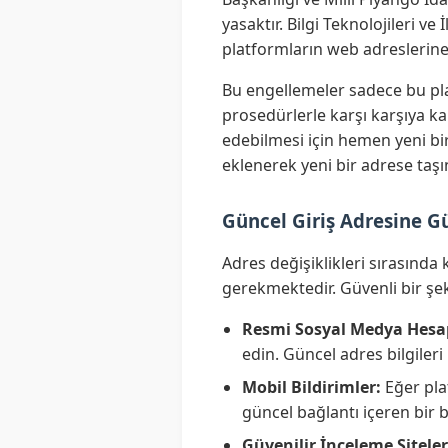
yasaktır. Bilgi Teknolojileri 
platformların web adreslerine
Bu engellemeler sadece bu pla
prosedürlerle karşı karşıya ka
edebilmesi için hemen yeni bi
eklenerek yeni bir adrese taşı
Güncel Giriş Adresine Gü
Adres değişiklikleri sırasında 
gerekmektedir. Güvenli bir şek
Resmi Sosyal Medya Hesap
edin. Güncel adres bilgileri
Mobil Bildirimler:
Eğer pla
güncel bağlantı içeren bir b
Güvenilir İnceleme Siteler