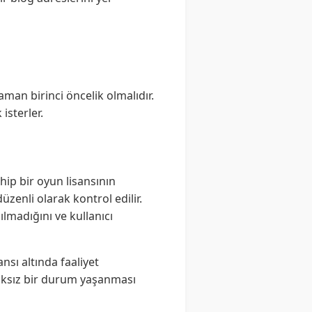
aman birinci öncelik olmalıdır.
isterler.
hip bir oyun lisansının
zenli olarak kontrol edilir.
lmadığını ve kullanıcı
nsı altında faaliyet
aksız bir durum yaşanması