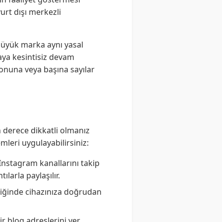
urt dışı merkezli
büyük marka aynı yasal
maya kesintisiz devam
sonuna veya başına sayılar
on derece dikkatli olmanız
leri uygulayabilirsiniz:
Instagram kanallarını takip
larla paylaşılır.
ştiğinde cihazınıza doğrudan
ir blog adreslerini yer