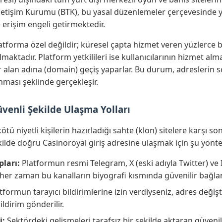
ve İletişim Kurumu (BTK), bu yasal düzenlemeler çerçevesinde y
 erişim engeli getirmektedir.
tforma özel değildir; küresel çapta hizmet veren yüzlerce 
lmaktadır. Platform yetkilileri ise kullanıcılarının hizmet al
r alan adına (domain) geçiş yaparlar. Bu durum, adreslerin 
nması şeklinde gerçekleşir.
venli Şekilde Ulaşma Yolları
kötü niyetli kişilerin hazırladığı sahte (klon) sitelere karşı s
ilde doğru Casinoroyal giriş adresine ulaşmak için şu yöntem
ları:
Platformun resmi Telegram, X (eski adıyla Twitter) ve 
 her zaman bu kanalların biyografi kısmında güvenilir bağlantı
tformun tarayıcı bildirimlerine izin verdiyseniz, adres deği
ildirim gönderilir.
i:
Sektördeki gelişmeleri tarafsız bir şekilde aktaran güvenil