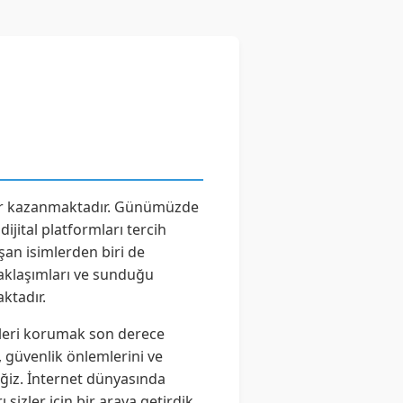
utlar kazanmaktadır. Günümüzde
ijital platformları tercih
şan isimlerden biri de
 yaklaşımları ve sunduğu
ktadır.
ileri korumak son derece
 güvenlik önlemlerini ve
ceğiz. İnternet dünyasında
sizler için bir araya getirdik.