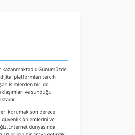
utlar kazanmaktadır. Günümüzde
ijital platformları tercih
şan isimlerden biri de
 yaklaşımları ve sunduğu
ktadır.
ileri korumak son derece
 güvenlik önlemlerini ve
ceğiz. İnternet dünyasında
sizler için bir araya getirdik.