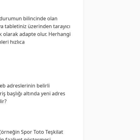
u durumun bilincinde olan
a tabletiniz üzerinden tarayıcı
k olarak adapte olur. Herhangi
eri hızlıca
b adreslerinin belirli
iş başlığı altında yeni adres
ir?
(örneğin Spor Toto Teşkilat
nin faaliyet göstermesi