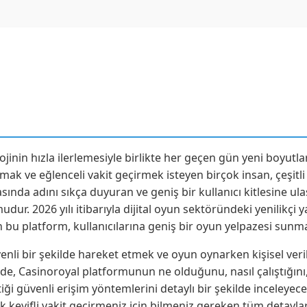
lojinin hızla ilerlemesiyle birlikte her geçen gün yeni boy
k ve eğlenceli vakit geçirmek isteyen birçok insan, çeşitli d
sında adını sıkça duyuran ve geniş bir kullanıcı kitlesine ula
dur. 2026 yılı itibarıyla dijital oyun sektöründeki yenilikçi
n bu platform, kullanıcılarına geniş bir oyun yelpazesi sunma
nli bir şekilde hareket etmek ve oyun oynarken kişisel ver
de, Casinoroyal platformunun ne olduğunu, nasıl çalıştığını,
tiği güvenli erişim yöntemlerini detaylı bir şekilde inceleye
 keyifli vakit geçirmeniz için bilmeniz gereken tüm detayları 