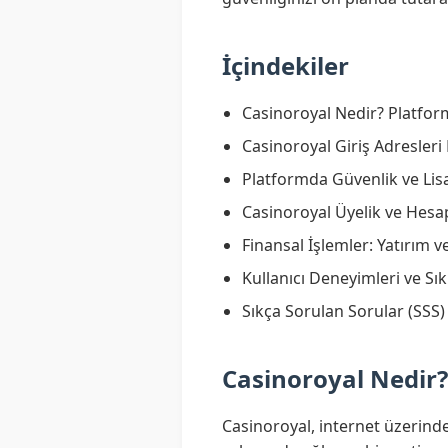
İçindekiler
Casinoroyal Nedir? Platfor
Casinoroyal Giriş Adresler
Platformda Güvenlik ve Li
Casinoroyal Üyelik ve Hes
Finansal İşlemler: Yatırım 
Kullanıcı Deneyimleri ve Sık
Sıkça Sorulan Sorular (SSS)
Casinoroyal Nedir?
Casinoroyal, internet üzerinden