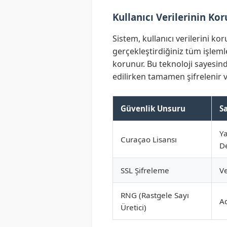
Kullanıcı Verilerinin Ko
Sistem, kullanıcı verilerini k
gerçekleştirdiğiniz tüm işleml
korunur. Bu teknoloji sayesinde
edilirken tamamen şifrelenir v
Güvenlik Unsuru
S
Ya
Curaçao Lisansı
De
SSL Şifreleme
Ve
RNG (Rastgele Sayı
A
Üretici)