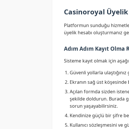
Casinoroyal Üyelik
Platformun sunduğu hizmetler
üyelik hesabı oluşturmanız ger
Adım Adım Kayıt Olma 
Sisteme kayıt olmak için aşağıd
Güvenli yollarla ulaştığınız
Ekranın sağ üst köşesinde 
Açılan formda sizden istene
şekilde doldurun. Burada ge
sorun yaşayabilirsiniz.
Kendinize güçlü bir şifre be
Kullanıcı sözleşmesini ve g