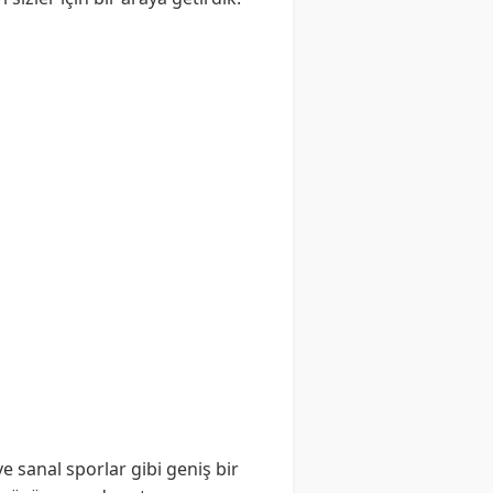
e sanal sporlar gibi geniş bir