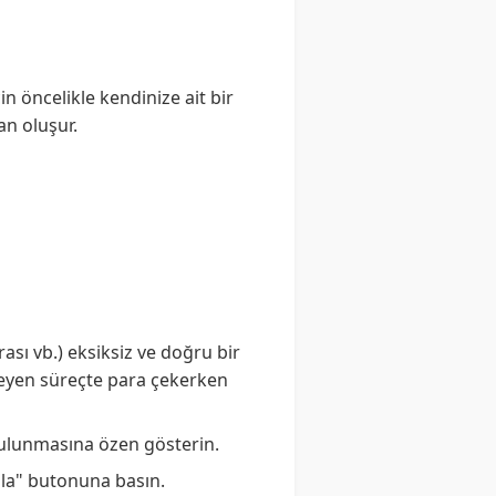
öncelikle kendinize ait bir
an oluşur.
ası vb.) eksiksiz ve doğru bir
rleyen süreçte para çekerken
 bulunmasına özen gösterin.
mla" butonuna basın.