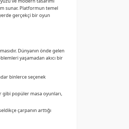
rayüzü ve modern tasarımı
nım sunar. Platformun temel
r yerde gerçekçi bir oyun
lmasıdır. Dünyanın önde gelen
roblemleri yaşamadan akıcı bir
adar binlerce seçenek
r gibi popüler masa oyunları,
eldikçe çarpanın arttığı