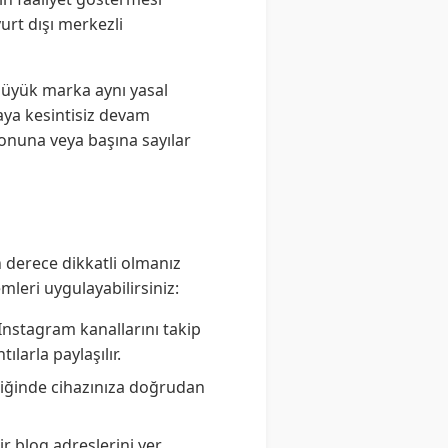
urt dışı merkezli
büyük marka aynı yasal
maya kesintisiz devam
sonuna veya başına sayılar
on derece dikkatli olmanız
leri uygulayabilirsiniz:
Instagram kanallarını takip
larla paylaşılır.
ştiğinde cihazınıza doğrudan
ir blog adreslerini yer