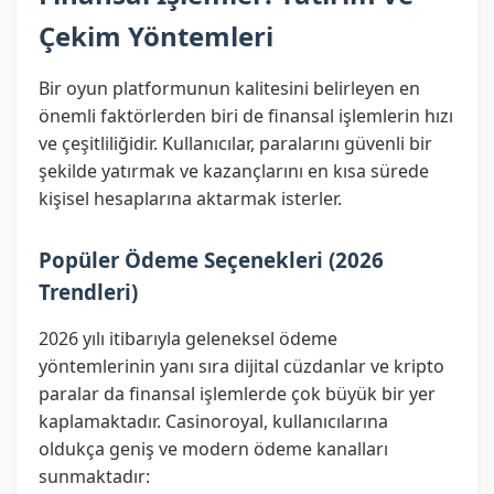
Çekim Yöntemleri
Bir oyun platformunun kalitesini belirleyen en
önemli faktörlerden biri de finansal işlemlerin hızı
ve çeşitliliğidir. Kullanıcılar, paralarını güvenli bir
şekilde yatırmak ve kazançlarını en kısa sürede
kişisel hesaplarına aktarmak isterler.
Popüler Ödeme Seçenekleri (2026
Trendleri)
2026 yılı itibarıyla geleneksel ödeme
yöntemlerinin yanı sıra dijital cüzdanlar ve kripto
paralar da finansal işlemlerde çok büyük bir yer
kaplamaktadır. Casinoroyal, kullanıcılarına
oldukça geniş ve modern ödeme kanalları
sunmaktadır: