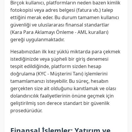
Birçok kullanıcı, platformların neden bazen kimlik
fotokopisi veya adres belgesi (fatura vb.) talep
ettiğini merak eder. Bu durum tamamen kullanıcı
güvenliği ve uluslararası finansal standartlar
(Kara Para Aklamayı Önleme - AML kuralları)
gereği uygulanmaktadır.
Hesabınızdan ilk kez yüklü miktarda para çekmek
istediğinizde veya şüpheli bir giriş denemesi
tespit edildiğinde, platform sizden hesap
doğrulama (KYC - Müşterini Tanı) işlemlerini
tamamlamanızı isteyebilir. Bu süreç, hesabın
gerçekten size ait olduğunu kanıtlamak ve olası
dolandırıcılık faaliyetlerinin önüne geçmek için
geliştirilmiş son derece standart bir güvenlik
prosedürüdür.
Finansal İşlemler: Yatırım ve