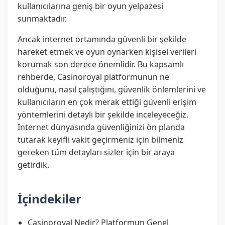
kullanıcılarına geniş bir oyun yelpazesi
sunmaktadır.
Ancak internet ortamında güvenli bir şekilde
hareket etmek ve oyun oynarken kişisel verileri
korumak son derece önemlidir. Bu kapsamlı
rehberde, Casinoroyal platformunun ne
olduğunu, nasıl çalıştığını, güvenlik önlemlerini ve
kullanıcıların en çok merak ettiği güvenli erişim
yöntemlerini detaylı bir şekilde inceleyeceğiz.
İnternet dünyasında güvenliğinizi ön planda
tutarak keyifli vakit geçirmeniz için bilmeniz
gereken tüm detayları sizler için bir araya
getirdik.
İçindekiler
Casinoroyal Nedir? Platformun Genel