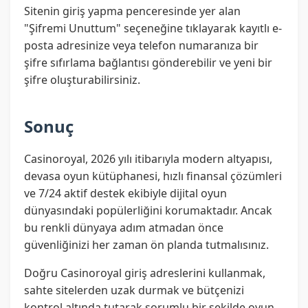
Sitenin giriş yapma penceresinde yer alan
"Şifremi Unuttum" seçeneğine tıklayarak kayıtlı e-
posta adresinize veya telefon numaranıza bir
şifre sıfırlama bağlantısı gönderebilir ve yeni bir
şifre oluşturabilirsiniz.
Sonuç
Casinoroyal, 2026 yılı itibarıyla modern altyapısı,
devasa oyun kütüphanesi, hızlı finansal çözümleri
ve 7/24 aktif destek ekibiyle dijital oyun
dünyasındaki popülerliğini korumaktadır. Ancak
bu renkli dünyaya adım atmadan önce
güvenliğinizi her zaman ön planda tutmalısınız.
Doğru Casinoroyal giriş adreslerini kullanmak,
sahte sitelerden uzak durmak ve bütçenizi
kontrol altında tutarak sorumlu bir şekilde oyun