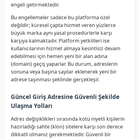
engeli getirmektedir.
Bu engellemeler sadece bu platforma özel
değildir; küresel çapta hizmet veren yüzlerce
büyük marka aynı yasal prosedürlerle karşı
karşıya kalmaktadır. Platform yetkilileri ise
kullanıcılarının hizmet almaya kesintisiz devam
edebilmesi için hemen yeni bir alan adına
(domain) geçiş yaparlar. Bu durum, adreslerin
sonuna veya başına sayılar eklenerek yeni bir
adrese taşınması şeklinde gerçekleşir.
Güncel Giriş Adresine Güvenli Şekilde
Ulaşma Yolları
Adres değişiklikleri sırasında kötü niyetli kişilerin
hazırladığı sahte (klon) sitelere karşı son derece
dikkatli olmanız gerekmektedir. Güvenli bir