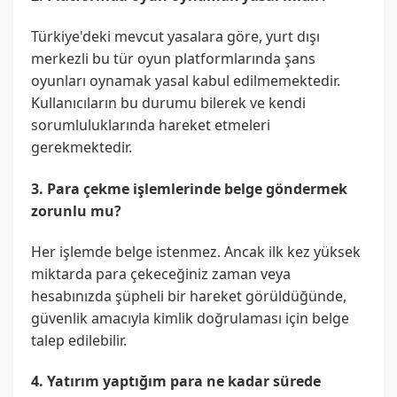
Türkiye'deki mevcut yasalara göre, yurt dışı
merkezli bu tür oyun platformlarında şans
oyunları oynamak yasal kabul edilmemektedir.
Kullanıcıların bu durumu bilerek ve kendi
sorumluluklarında hareket etmeleri
gerekmektedir.
3. Para çekme işlemlerinde belge göndermek
zorunlu mu?
Her işlemde belge istenmez. Ancak ilk kez yüksek
miktarda para çekeceğiniz zaman veya
hesabınızda şüpheli bir hareket görüldüğünde,
güvenlik amacıyla kimlik doğrulaması için belge
talep edilebilir.
4. Yatırım yaptığım para ne kadar sürede