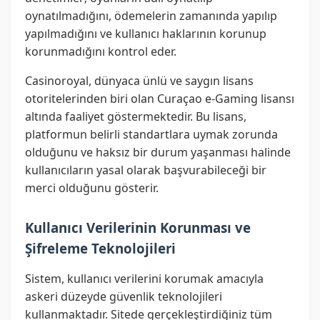
oynatılmadığını, ödemelerin zamanında yapılıp
yapılmadığını ve kullanıcı haklarının korunup
korunmadığını kontrol eder.
Casinoroyal, dünyaca ünlü ve saygın lisans
otoritelerinden biri olan Curaçao e-Gaming lisansı
altında faaliyet göstermektedir. Bu lisans,
platformun belirli standartlara uymak zorunda
olduğunu ve haksız bir durum yaşanması halinde
kullanıcıların yasal olarak başvurabileceği bir
merci olduğunu gösterir.
Kullanıcı Verilerinin Korunması ve
Şifreleme Teknolojileri
Sistem, kullanıcı verilerini korumak amacıyla
askeri düzeyde güvenlik teknolojileri
kullanmaktadır. Sitede gerçekleştirdiğiniz tüm