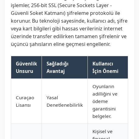
işlemler, 256-bit SSL (Secure Sockets Layer -
Güvenli Soket Katmanı) şifreleme protokolü ile
korunur. Bu teknoloji sayesinde, kullanıcı adı, şifre
veya kart bilgileri gibi hassas verileriniz internet
üzerinde transfer edilirken tamamen şifrelenir ve
üçüncü şahısların eline geçmesi engellenir.
Güvenlik
Sağladığı
Kullanıcı
Unsuru
Avantaj
İçin Önemi
Oyunların
adilliğini ve
Curaçao
Yasal
ödeme
Lisansı
Denetlenebilirlik
garantisini
belgeler.
Kişisel ve
finansal