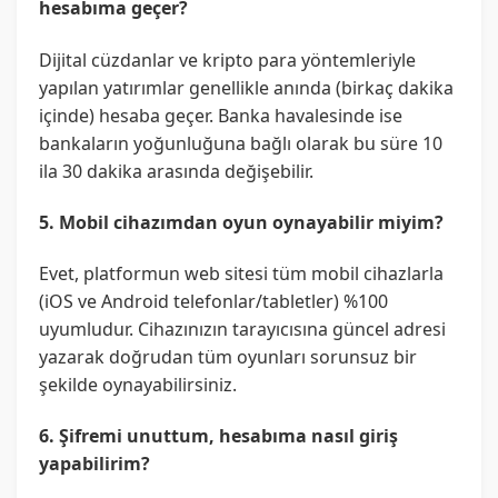
hesabıma geçer?
Dijital cüzdanlar ve kripto para yöntemleriyle
yapılan yatırımlar genellikle anında (birkaç dakika
içinde) hesaba geçer. Banka havalesinde ise
bankaların yoğunluğuna bağlı olarak bu süre 10
ila 30 dakika arasında değişebilir.
5. Mobil cihazımdan oyun oynayabilir miyim?
Evet, platformun web sitesi tüm mobil cihazlarla
(iOS ve Android telefonlar/tabletler) %100
uyumludur. Cihazınızın tarayıcısına güncel adresi
yazarak doğrudan tüm oyunları sorunsuz bir
şekilde oynayabilirsiniz.
6. Şifremi unuttum, hesabıma nasıl giriş
yapabilirim?