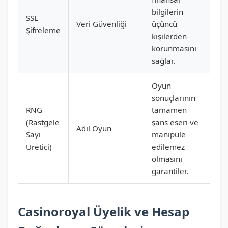
bilgilerin
SSL
Veri Güvenliği
üçüncü
Şifreleme
kişilerden
korunmasını
sağlar.
Oyun
sonuçlarının
RNG
tamamen
(Rastgele
şans eseri ve
Adil Oyun
Sayı
manipüle
Üretici)
edilemez
olmasını
garantiler.
Casinoroyal Üyelik ve Hesap