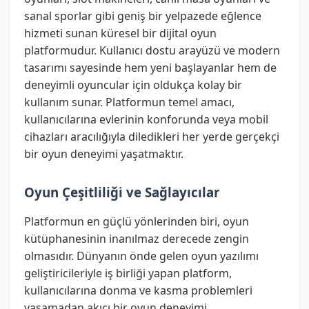
sanal sporlar gibi geniş bir yelpazede eğlence
hizmeti sunan küresel bir dijital oyun
platformudur. Kullanıcı dostu arayüzü ve modern
tasarımı sayesinde hem yeni başlayanlar hem de
deneyimli oyuncular için oldukça kolay bir
kullanım sunar. Platformun temel amacı,
kullanıcılarına evlerinin konforunda veya mobil
cihazları aracılığıyla diledikleri her yerde gerçekçi
bir oyun deneyimi yaşatmaktır.
Oyun Çeşitliliği ve Sağlayıcılar
Platformun en güçlü yönlerinden biri, oyun
kütüphanesinin inanılmaz derecede zengin
olmasıdır. Dünyanın önde gelen oyun yazılımı
geliştiricileriyle iş birliği yapan platform,
kullanıcılarına donma ve kasma problemleri
yaşamadan akıcı bir oyun deneyimi