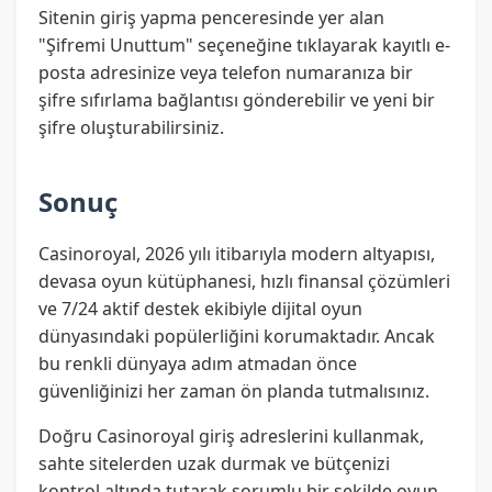
Sitenin giriş yapma penceresinde yer alan
"Şifremi Unuttum" seçeneğine tıklayarak kayıtlı e-
posta adresinize veya telefon numaranıza bir
şifre sıfırlama bağlantısı gönderebilir ve yeni bir
şifre oluşturabilirsiniz.
Sonuç
Casinoroyal, 2026 yılı itibarıyla modern altyapısı,
devasa oyun kütüphanesi, hızlı finansal çözümleri
ve 7/24 aktif destek ekibiyle dijital oyun
dünyasındaki popülerliğini korumaktadır. Ancak
bu renkli dünyaya adım atmadan önce
güvenliğinizi her zaman ön planda tutmalısınız.
Doğru Casinoroyal giriş adreslerini kullanmak,
sahte sitelerden uzak durmak ve bütçenizi
kontrol altında tutarak sorumlu bir şekilde oyun