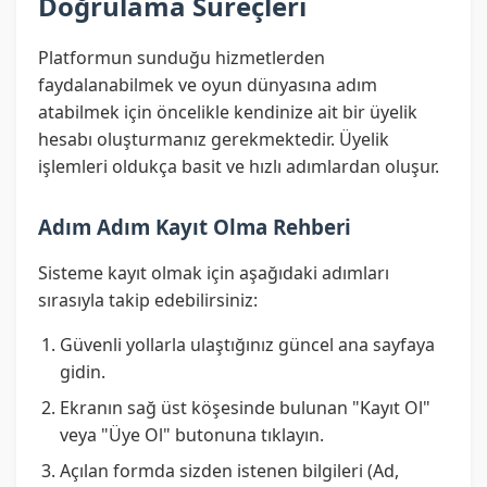
Doğrulama Süreçleri
Platformun sunduğu hizmetlerden
faydalanabilmek ve oyun dünyasına adım
atabilmek için öncelikle kendinize ait bir üyelik
hesabı oluşturmanız gerekmektedir. Üyelik
işlemleri oldukça basit ve hızlı adımlardan oluşur.
Adım Adım Kayıt Olma Rehberi
Sisteme kayıt olmak için aşağıdaki adımları
sırasıyla takip edebilirsiniz:
Güvenli yollarla ulaştığınız güncel ana sayfaya
gidin.
Ekranın sağ üst köşesinde bulunan "Kayıt Ol"
veya "Üye Ol" butonuna tıklayın.
Açılan formda sizden istenen bilgileri (Ad,