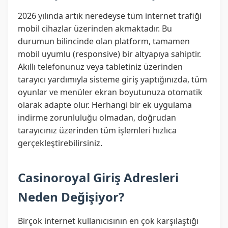
2026 yılında artık neredeyse tüm internet trafiği
mobil cihazlar üzerinden akmaktadır. Bu
durumun bilincinde olan platform, tamamen
mobil uyumlu (responsive) bir altyapıya sahiptir.
Akıllı telefonunuz veya tabletiniz üzerinden
tarayıcı yardımıyla sisteme giriş yaptığınızda, tüm
oyunlar ve menüler ekran boyutunuza otomatik
olarak adapte olur. Herhangi bir ek uygulama
indirme zorunluluğu olmadan, doğrudan
tarayıcınız üzerinden tüm işlemleri hızlıca
gerçekleştirebilirsiniz.
Casinoroyal Giriş Adresleri
Neden Değişiyor?
Birçok internet kullanıcısının en çok karşılaştığı