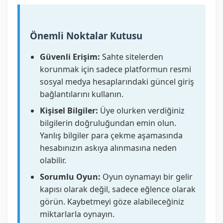
Önemli Noktalar Kutusu
Güvenli Erişim:
Sahte sitelerden
korunmak için sadece platformun resmi
sosyal medya hesaplarındaki güncel giriş
bağlantılarını kullanın.
Kişisel Bilgiler:
Üye olurken verdiğiniz
bilgilerin doğruluğundan emin olun.
Yanlış bilgiler para çekme aşamasında
hesabınızın askıya alınmasına neden
olabilir.
Sorumlu Oyun:
Oyun oynamayı bir gelir
kapısı olarak değil, sadece eğlence olarak
görün. Kaybetmeyi göze alabileceğiniz
miktarlarla oynayın.