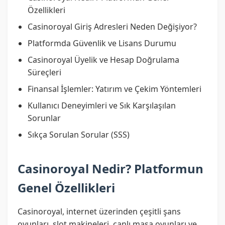
Özellikleri
Casinoroyal Giriş Adresleri Neden Değişiyor?
Platformda Güvenlik ve Lisans Durumu
Casinoroyal Üyelik ve Hesap Doğrulama
Süreçleri
Finansal İşlemler: Yatırım ve Çekim Yöntemleri
Kullanıcı Deneyimleri ve Sık Karşılaşılan
Sorunlar
Sıkça Sorulan Sorular (SSS)
Casinoroyal Nedir? Platformun
Genel Özellikleri
Casinoroyal, internet üzerinden çeşitli şans
oyunları, slot makineleri, canlı masa oyunları ve