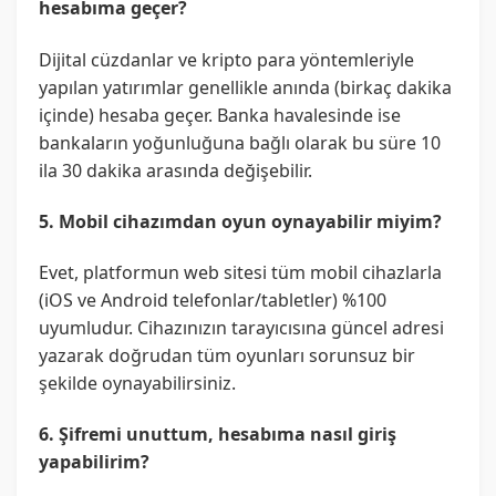
hesabıma geçer?
Dijital cüzdanlar ve kripto para yöntemleriyle
yapılan yatırımlar genellikle anında (birkaç dakika
içinde) hesaba geçer. Banka havalesinde ise
bankaların yoğunluğuna bağlı olarak bu süre 10
ila 30 dakika arasında değişebilir.
5. Mobil cihazımdan oyun oynayabilir miyim?
Evet, platformun web sitesi tüm mobil cihazlarla
(iOS ve Android telefonlar/tabletler) %100
uyumludur. Cihazınızın tarayıcısına güncel adresi
yazarak doğrudan tüm oyunları sorunsuz bir
şekilde oynayabilirsiniz.
6. Şifremi unuttum, hesabıma nasıl giriş
yapabilirim?