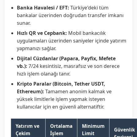
Banka Havalesi / EFT:
Türkiye'deki tüm
bankalar üzerinden doğrudan transfer imkanı
sunar.
Hızlı QR ve Cepbank:
Mobil bankacılık
uygulamaları üzerinden saniyeler içinde yatırım
yapmanızı sağlar.
Dijital Cüzdanlar (Papara, Payfix, Mefete
vb.):
7/24 kesintisiz, masrafsız ve son derece
hızlı işlem olanağı tanır.
Kripto Paralar (Bitcoin, Tether USDT,
Ethereum):
Tamamen anonim kalmak ve
yüksek limitlerle işlem yapmak isteyen
kullanıcılar için en güvenli alternatiftir.
Yatırım ve
Ortalama
Minimum
Güvenlik
Çekim
İşlem
Limit