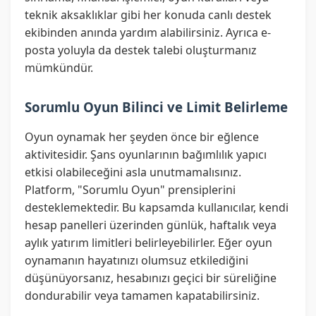
teknik aksaklıklar gibi her konuda canlı destek
ekibinden anında yardım alabilirsiniz. Ayrıca e-
posta yoluyla da destek talebi oluşturmanız
mümkündür.
Sorumlu Oyun Bilinci ve Limit Belirleme
Oyun oynamak her şeyden önce bir eğlence
aktivitesidir. Şans oyunlarının bağımlılık yapıcı
etkisi olabileceğini asla unutmamalısınız.
Platform, "Sorumlu Oyun" prensiplerini
desteklemektedir. Bu kapsamda kullanıcılar, kendi
hesap panelleri üzerinden günlük, haftalık veya
aylık yatırım limitleri belirleyebilirler. Eğer oyun
oynamanın hayatınızı olumsuz etkilediğini
düşünüyorsanız, hesabınızı geçici bir süreliğine
dondurabilir veya tamamen kapatabilirsiniz.