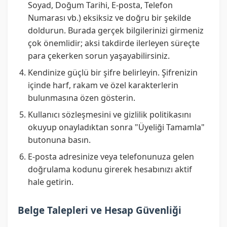
Soyad, Doğum Tarihi, E-posta, Telefon
Numarası vb.) eksiksiz ve doğru bir şekilde
doldurun. Burada gerçek bilgilerinizi girmeniz
çok önemlidir; aksi takdirde ilerleyen süreçte
para çekerken sorun yaşayabilirsiniz.
Kendinize güçlü bir şifre belirleyin. Şifrenizin
içinde harf, rakam ve özel karakterlerin
bulunmasına özen gösterin.
Kullanıcı sözleşmesini ve gizlilik politikasını
okuyup onayladıktan sonra "Üyeliği Tamamla"
butonuna basın.
E-posta adresinize veya telefonunuza gelen
doğrulama kodunu girerek hesabınızı aktif
hale getirin.
Belge Talepleri ve Hesap Güvenliği