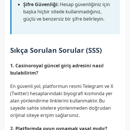
Şifre Güvenliği:
Hesap güvenliğiniz için
başka hiçbir sitede kullanmadığınız,
güçlü ve benzersiz bir şifre belirleyin.
Sıkça Sorulan Sorular (SSS)
1. Casinoroyal güncel giriş adresini nasıl
bulabilirim?
En güvenli yol, platformun resmi Telegram ve X
(Twitter) hesaplarındaki biyografi kısmında yer
alan yönlendirme linklerini kullanmaktır. Bu
sayede sahte sitelere yönlenmeden doğrudan
orijinal siteye erişim sağlarsınız.
2. Platformda oyun oynamak yasal mıdır?