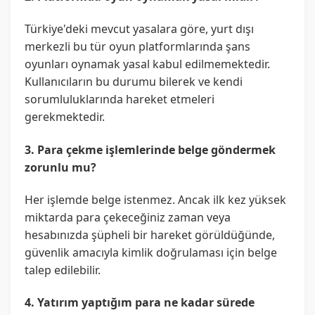
Türkiye'deki mevcut yasalara göre, yurt dışı
merkezli bu tür oyun platformlarında şans
oyunları oynamak yasal kabul edilmemektedir.
Kullanıcıların bu durumu bilerek ve kendi
sorumluluklarında hareket etmeleri
gerekmektedir.
3. Para çekme işlemlerinde belge göndermek
zorunlu mu?
Her işlemde belge istenmez. Ancak ilk kez yüksek
miktarda para çekeceğiniz zaman veya
hesabınızda şüpheli bir hareket görüldüğünde,
güvenlik amacıyla kimlik doğrulaması için belge
talep edilebilir.
4. Yatırım yaptığım para ne kadar sürede