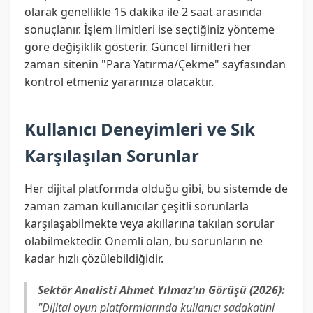
olarak genellikle 15 dakika ile 2 saat arasında
sonuçlanır. İşlem limitleri ise seçtiğiniz yönteme
göre değişiklik gösterir. Güncel limitleri her
zaman sitenin "Para Yatırma/Çekme" sayfasından
kontrol etmeniz yararınıza olacaktır.
Kullanıcı Deneyimleri ve Sık
Karşılaşılan Sorunlar
Her dijital platformda olduğu gibi, bu sistemde de
zaman zaman kullanıcılar çeşitli sorunlarla
karşılaşabilmekte veya akıllarına takılan sorular
olabilmektedir. Önemli olan, bu sorunların ne
kadar hızlı çözülebildiğidir.
Sektör Analisti Ahmet Yılmaz'ın Görüşü (2026):
"Dijital oyun platformlarında kullanıcı sadakatini