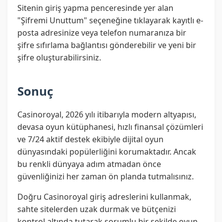
Sitenin giriş yapma penceresinde yer alan
"Şifremi Unuttum" seçeneğine tıklayarak kayıtlı e-
posta adresinize veya telefon numaranıza bir
şifre sıfırlama bağlantısı gönderebilir ve yeni bir
şifre oluşturabilirsiniz.
Sonuç
Casinoroyal, 2026 yılı itibarıyla modern altyapısı,
devasa oyun kütüphanesi, hızlı finansal çözümleri
ve 7/24 aktif destek ekibiyle dijital oyun
dünyasındaki popülerliğini korumaktadır. Ancak
bu renkli dünyaya adım atmadan önce
güvenliğinizi her zaman ön planda tutmalısınız.
Doğru Casinoroyal giriş adreslerini kullanmak,
sahte sitelerden uzak durmak ve bütçenizi
kontrol altında tutarak sorumlu bir şekilde oyun