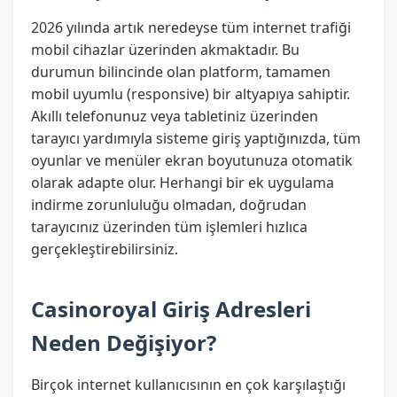
2026 yılında artık neredeyse tüm internet trafiği
mobil cihazlar üzerinden akmaktadır. Bu
durumun bilincinde olan platform, tamamen
mobil uyumlu (responsive) bir altyapıya sahiptir.
Akıllı telefonunuz veya tabletiniz üzerinden
tarayıcı yardımıyla sisteme giriş yaptığınızda, tüm
oyunlar ve menüler ekran boyutunuza otomatik
olarak adapte olur. Herhangi bir ek uygulama
indirme zorunluluğu olmadan, doğrudan
tarayıcınız üzerinden tüm işlemleri hızlıca
gerçekleştirebilirsiniz.
Casinoroyal Giriş Adresleri
Neden Değişiyor?
Birçok internet kullanıcısının en çok karşılaştığı