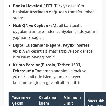
Banka Havalesi / EFT:
Türkiye'deki tüm
bankalar üzerinden doğrudan transfer imkanı
sunar.
Hızlı QR ve Cepbank:
Mobil bankacılık
uygulamaları üzerinden saniyeler içinde yatırım
yapmanızı sağlar.
Dijital Cüzdanlar (Papara, Payfix, Mefete
vb.):
7/24 kesintisiz, masrafsız ve son derece
hızlı işlem olanağı tanır.
Kripto Paralar (Bitcoin, Tether USDT,
Ethereum):
Tamamen anonim kalmak ve
yüksek limitlerle işlem yapmak isteyen
kullanıcılar için en güvenli alternatiftir.
Yatırım ve
Ortalama
Minimum
Güvenlik
Çekim
İşlem
Limit