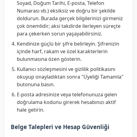
Soyad, Doğum Tarihi, E-posta, Telefon
Numarası vb.) eksiksiz ve doğru bir şekilde
doldurun. Burada gerçek bilgilerinizi girmeniz
çok önemlidir; aksi takdirde ilerleyen süreçte
para çekerken sorun yaşayabilirsiniz.
Kendinize güçlü bir şifre belirleyin. Şifrenizin
içinde harf, rakam ve özel karakterlerin
bulunmasına özen gösterin.
Kullanıcı sözleşmesini ve gizlilik politikasını
okuyup onayladıktan sonra "Üyeliği Tamamla"
butonuna basın.
E-posta adresinize veya telefonunuza gelen
doğrulama kodunu girerek hesabınızı aktif
hale getirin.
Belge Talepleri ve Hesap Güvenliği