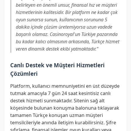
belirleyen en önemli unsur, finansal hız ve müşteri
hizmetlerinin kalitesidir. Bir platform ne kadar çok
oyun sunarsa sunun, kullanıcının sorununa 5
dakika içinde çözüm üretemiyorsa uzun vadede
başarılı olamaz. Casinoroyal'un Türkiye pazarında
bu kadar kalıcı olmasının arkasında, Türkçe hizmet
veren dinamik destek ekibi yatmaktadır."
Canlı Destek ve Müşteri Hizmetleri
Çözümleri
Platform, kullanıcı memnuniyetini en üst düzeyde
tutmak amacıyla 7 gün 24 saat kesintisiz canlı
destek hizmeti sunmaktadır. Sitenin sağ alt
köşesinde bulunan konuşma balonuna tıklayarak
tamamen Türkçe konuşan uzman müşteri
temsilcileriyle anında iletişim kurabilirsiniz. Şifre
sıfırlama, finansal işlemler, oyun kuralları veya