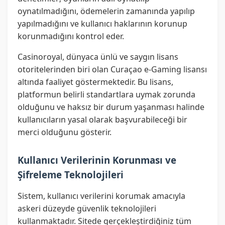
oynatılmadığını, ödemelerin zamanında yapılıp
yapılmadığını ve kullanıcı haklarının korunup
korunmadığını kontrol eder.
Casinoroyal, dünyaca ünlü ve saygın lisans
otoritelerinden biri olan Curaçao e-Gaming lisansı
altında faaliyet göstermektedir. Bu lisans,
platformun belirli standartlara uymak zorunda
olduğunu ve haksız bir durum yaşanması halinde
kullanıcıların yasal olarak başvurabileceği bir
merci olduğunu gösterir.
Kullanıcı Verilerinin Korunması ve
Şifreleme Teknolojileri
Sistem, kullanıcı verilerini korumak amacıyla
askeri düzeyde güvenlik teknolojileri
kullanmaktadır. Sitede gerçekleştirdiğiniz tüm