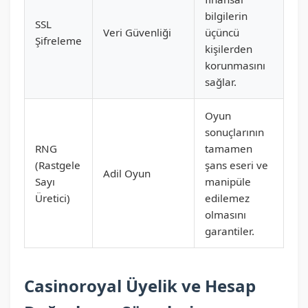
bilgilerin
SSL
Veri Güvenliği
üçüncü
Şifreleme
kişilerden
korunmasını
sağlar.
Oyun
sonuçlarının
RNG
tamamen
(Rastgele
şans eseri ve
Adil Oyun
Sayı
manipüle
Üretici)
edilemez
olmasını
garantiler.
Casinoroyal Üyelik ve Hesap