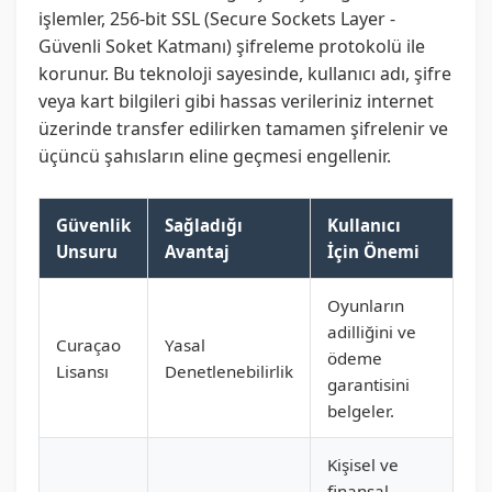
işlemler, 256-bit SSL (Secure Sockets Layer -
Güvenli Soket Katmanı) şifreleme protokolü ile
korunur. Bu teknoloji sayesinde, kullanıcı adı, şifre
veya kart bilgileri gibi hassas verileriniz internet
üzerinde transfer edilirken tamamen şifrelenir ve
üçüncü şahısların eline geçmesi engellenir.
Güvenlik
Sağladığı
Kullanıcı
Unsuru
Avantaj
İçin Önemi
Oyunların
adilliğini ve
Curaçao
Yasal
ödeme
Lisansı
Denetlenebilirlik
garantisini
belgeler.
Kişisel ve
finansal