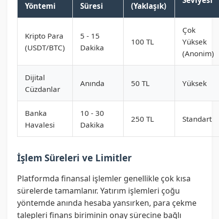
Seviyesi
Yöntemi
Süresi
(Yaklaşık)
Çok
Kripto Para
5 - 15
100 TL
Yüksek
(USDT/BTC)
Dakika
(Anonim)
Dijital
Anında
50 TL
Yüksek
Cüzdanlar
Banka
10 - 30
250 TL
Standart
Havalesi
Dakika
İşlem Süreleri ve Limitler
Platformda finansal işlemler genellikle çok kısa
sürelerde tamamlanır. Yatırım işlemleri çoğu
yöntemde anında hesaba yansırken, para çekme
talepleri finans biriminin onay sürecine bağlı