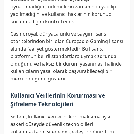
oynatılmadığını, ödemelerin zamanında yapılıp
yapılmadığını ve kullanıcı haklarının korunup
korunmadığını kontrol eder.
Casinoroyal, dünyaca ünlü ve saygın lisans
otoritelerinden biri olan Curaçao e-Gaming lisansı
altında faaliyet göstermektedir. Bu lisans,
platformun belirli standartlara uymak zorunda
olduğunu ve haksız bir durum yaşanması halinde
kullanıcıların yasal olarak başvurabileceği bir
merci olduğunu gösterir.
Kullanıcı Verilerinin Korunması ve
Şifreleme Teknolojileri
Sistem, kullanıcı verilerini korumak amacıyla
askeri düzeyde güvenlik teknolojileri
kullanmaktadır. Sitede gerçekleştirdiğiniz tüm