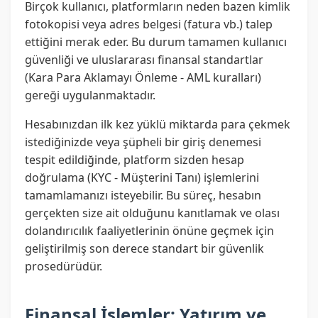
Birçok kullanıcı, platformların neden bazen kimlik
fotokopisi veya adres belgesi (fatura vb.) talep
ettiğini merak eder. Bu durum tamamen kullanıcı
güvenliği ve uluslararası finansal standartlar
(Kara Para Aklamayı Önleme - AML kuralları)
gereği uygulanmaktadır.
Hesabınızdan ilk kez yüklü miktarda para çekmek
istediğinizde veya şüpheli bir giriş denemesi
tespit edildiğinde, platform sizden hesap
doğrulama (KYC - Müşterini Tanı) işlemlerini
tamamlamanızı isteyebilir. Bu süreç, hesabın
gerçekten size ait olduğunu kanıtlamak ve olası
dolandırıcılık faaliyetlerinin önüne geçmek için
geliştirilmiş son derece standart bir güvenlik
prosedürüdür.
Finansal İşlemler: Yatırım ve