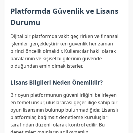
Platformda Güvenlik ve Lisans
Durumu
Dijital bir platformda vakit geçirirken ve finansal
işlemler gerçekleştirirken güvenlik her zaman
birinci öncelik olmalıdır. Kullanıcılar haklı olarak
paralarının ve kişisel bilgilerinin güvende
olduğundan emin olmak isterler.
Lisans Bilgileri Neden Önemlidir?
Bir oyun platformunun güvenilirliğini belirleyen
en temel unsur, uluslararası geçerliliğe sahip bir
oyun lisansının bulunup bulunmadığıdır. Lisanslı
platformlar, bağımsız denetleme kuruluşları
tarafından düzenli olarak kontrol edilir. Bu
denetimler; oyunların adil oynatılıp