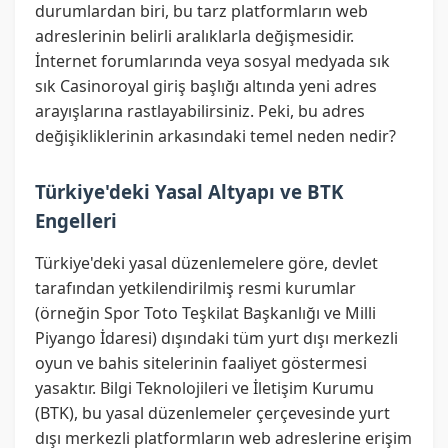
durumlardan biri, bu tarz platformların web
adreslerinin belirli aralıklarla değişmesidir.
İnternet forumlarında veya sosyal medyada sık
sık Casinoroyal giriş başlığı altında yeni adres
arayışlarına rastlayabilirsiniz. Peki, bu adres
değişikliklerinin arkasındaki temel neden nedir?
Türkiye'deki Yasal Altyapı ve BTK
Engelleri
Türkiye'deki yasal düzenlemelere göre, devlet
tarafından yetkilendirilmiş resmi kurumlar
(örneğin Spor Toto Teşkilat Başkanlığı ve Milli
Piyango İdaresi) dışındaki tüm yurt dışı merkezli
oyun ve bahis sitelerinin faaliyet göstermesi
yasaktır. Bilgi Teknolojileri ve İletişim Kurumu
(BTK), bu yasal düzenlemeler çerçevesinde yurt
dışı merkezli platformların web adreslerine erişim