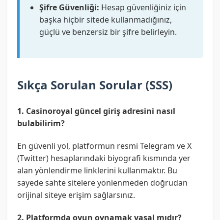
Şifre Güvenliği:
Hesap güvenliğiniz için
başka hiçbir sitede kullanmadığınız,
güçlü ve benzersiz bir şifre belirleyin.
Sıkça Sorulan Sorular (SSS)
1. Casinoroyal güncel giriş adresini nasıl
bulabilirim?
En güvenli yol, platformun resmi Telegram ve X
(Twitter) hesaplarındaki biyografi kısmında yer
alan yönlendirme linklerini kullanmaktır. Bu
sayede sahte sitelere yönlenmeden doğrudan
orijinal siteye erişim sağlarsınız.
2. Platformda oyun oynamak yasal mıdır?