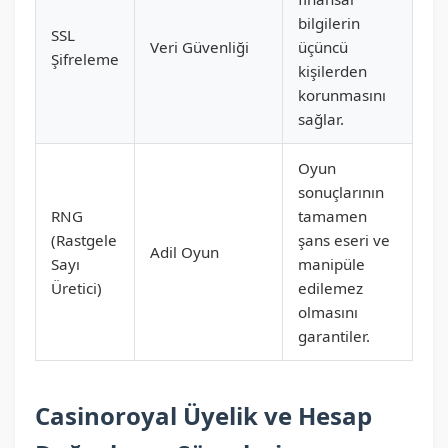
bilgilerin
SSL
Veri Güvenliği
üçüncü
Şifreleme
kişilerden
korunmasını
sağlar.
Oyun
sonuçlarının
RNG
tamamen
(Rastgele
şans eseri ve
Adil Oyun
Sayı
manipüle
Üretici)
edilemez
olmasını
garantiler.
Casinoroyal Üyelik ve Hesap