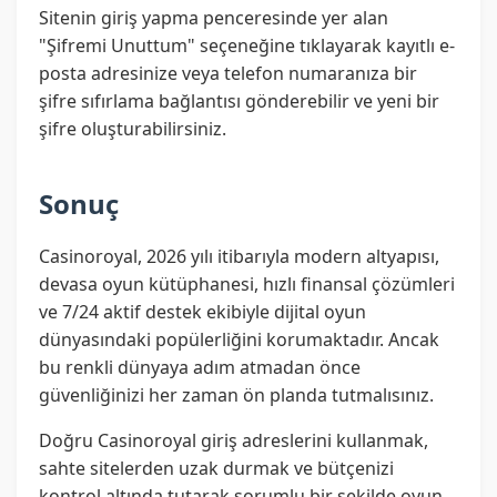
Sitenin giriş yapma penceresinde yer alan
"Şifremi Unuttum" seçeneğine tıklayarak kayıtlı e-
posta adresinize veya telefon numaranıza bir
şifre sıfırlama bağlantısı gönderebilir ve yeni bir
şifre oluşturabilirsiniz.
Sonuç
Casinoroyal, 2026 yılı itibarıyla modern altyapısı,
devasa oyun kütüphanesi, hızlı finansal çözümleri
ve 7/24 aktif destek ekibiyle dijital oyun
dünyasındaki popülerliğini korumaktadır. Ancak
bu renkli dünyaya adım atmadan önce
güvenliğinizi her zaman ön planda tutmalısınız.
Doğru Casinoroyal giriş adreslerini kullanmak,
sahte sitelerden uzak durmak ve bütçenizi
kontrol altında tutarak sorumlu bir şekilde oyun