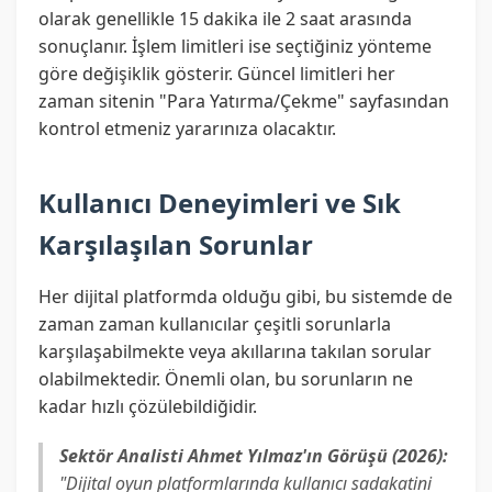
olarak genellikle 15 dakika ile 2 saat arasında
sonuçlanır. İşlem limitleri ise seçtiğiniz yönteme
göre değişiklik gösterir. Güncel limitleri her
zaman sitenin "Para Yatırma/Çekme" sayfasından
kontrol etmeniz yararınıza olacaktır.
Kullanıcı Deneyimleri ve Sık
Karşılaşılan Sorunlar
Her dijital platformda olduğu gibi, bu sistemde de
zaman zaman kullanıcılar çeşitli sorunlarla
karşılaşabilmekte veya akıllarına takılan sorular
olabilmektedir. Önemli olan, bu sorunların ne
kadar hızlı çözülebildiğidir.
Sektör Analisti Ahmet Yılmaz'ın Görüşü (2026):
"Dijital oyun platformlarında kullanıcı sadakatini