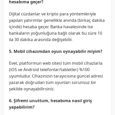
hesabıma geçer?
Dijital cüzdanlar ve kripto para yöntemleriyle
yapılan yatırımlar genellikle anında (birkaç dakika
içinde) hesaba geçer. Banka havalesinde ise
bankaların yoğunluğuna bağlı olarak bu süre 10
ila 30 dakika arasında değişebilir.
5. Mobil cihazımdan oyun oynayabilir miyim?
Evet, platformun web sitesi tüm mobil cihazlarla
(iOS ve Android telefonlar/tabletler) %100
uyumludur. Cihazınızın tarayıcısına güncel adresi
yazarak doğrudan tüm oyunları sorunsuz bir
şekilde oynayabilirsiniz.
6. Şifremi unuttum, hesabıma nasıl giriş
yapabilirim?