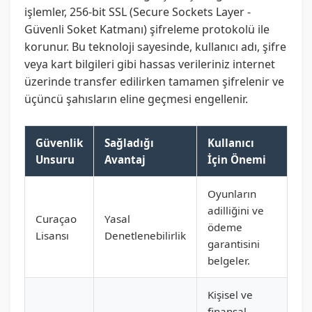
işlemler, 256-bit SSL (Secure Sockets Layer -
Güvenli Soket Katmanı) şifreleme protokolü ile
korunur. Bu teknoloji sayesinde, kullanıcı adı, şifre
veya kart bilgileri gibi hassas verileriniz internet
üzerinde transfer edilirken tamamen şifrelenir ve
üçüncü şahısların eline geçmesi engellenir.
Güvenlik
Sağladığı
Kullanıcı
Unsuru
Avantaj
İçin Önemi
Oyunların
adilliğini ve
Curaçao
Yasal
ödeme
Lisansı
Denetlenebilirlik
garantisini
belgeler.
Kişisel ve
finansal