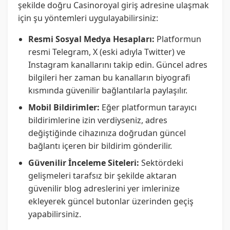
şekilde doğru Casinoroyal giriş adresine ulaşmak
için şu yöntemleri uygulayabilirsiniz:
Resmi Sosyal Medya Hesapları:
Platformun
resmi Telegram, X (eski adıyla Twitter) ve
Instagram kanallarını takip edin. Güncel adres
bilgileri her zaman bu kanalların biyografi
kısmında güvenilir bağlantılarla paylaşılır.
Mobil Bildirimler:
Eğer platformun tarayıcı
bildirimlerine izin verdiyseniz, adres
değiştiğinde cihazınıza doğrudan güncel
bağlantı içeren bir bildirim gönderilir.
Güvenilir İnceleme Siteleri:
Sektördeki
gelişmeleri tarafsız bir şekilde aktaran
güvenilir blog adreslerini yer imlerinize
ekleyerek güncel butonlar üzerinden geçiş
yapabilirsiniz.