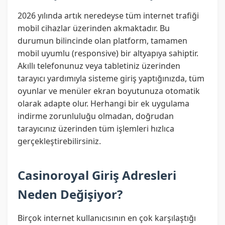
2026 yılında artık neredeyse tüm internet trafiği
mobil cihazlar üzerinden akmaktadır. Bu
durumun bilincinde olan platform, tamamen
mobil uyumlu (responsive) bir altyapıya sahiptir.
Akıllı telefonunuz veya tabletiniz üzerinden
tarayıcı yardımıyla sisteme giriş yaptığınızda, tüm
oyunlar ve menüler ekran boyutunuza otomatik
olarak adapte olur. Herhangi bir ek uygulama
indirme zorunluluğu olmadan, doğrudan
tarayıcınız üzerinden tüm işlemleri hızlıca
gerçekleştirebilirsiniz.
Casinoroyal Giriş Adresleri
Neden Değişiyor?
Birçok internet kullanıcısının en çok karşılaştığı