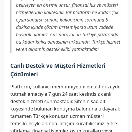
belirleyen en önemli unsur, finansal hız ve müşteri
hizmetlerinin kalitesidir. Bir platform ne kadar çok
oyun sunarsa sunun, kullanıcının sorununa 5
dakika içinde çözüm üretemiyorsa uzun vadede
başarılı olamaz. Casinoroyal'un Türkiye pazarında
bu kadar kalıcı olmasının arkasında, Türkçe hizmet
veren dinamik destek ekibi yatmaktadır."
Canlı Destek ve Müşteri Hizmetleri
Çözümleri
Platform, kullanıcı memnuniyetini en üst düzeyde
tutmak amacıyla 7 gün 24 saat kesintisiz canlı
destek hizmeti sunmaktadır. Sitenin sağ alt
köşesinde bulunan konuşma balonuna tıklayarak
tamamen Türkçe konuşan uzman müşteri
temsilcileriyle anında iletişim kurabilirsiniz. Şifre
sıfırlama, finansal işlemler, oyun kuralları veya