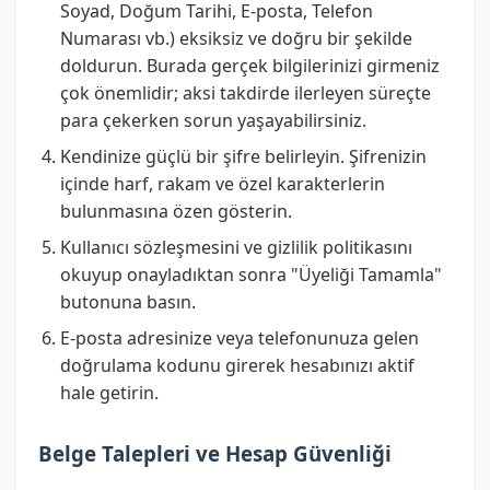
Soyad, Doğum Tarihi, E-posta, Telefon
Numarası vb.) eksiksiz ve doğru bir şekilde
doldurun. Burada gerçek bilgilerinizi girmeniz
çok önemlidir; aksi takdirde ilerleyen süreçte
para çekerken sorun yaşayabilirsiniz.
Kendinize güçlü bir şifre belirleyin. Şifrenizin
içinde harf, rakam ve özel karakterlerin
bulunmasına özen gösterin.
Kullanıcı sözleşmesini ve gizlilik politikasını
okuyup onayladıktan sonra "Üyeliği Tamamla"
butonuna basın.
E-posta adresinize veya telefonunuza gelen
doğrulama kodunu girerek hesabınızı aktif
hale getirin.
Belge Talepleri ve Hesap Güvenliği