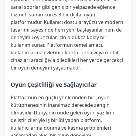
sanal sporlar gibi geniş bir yelpazede eğlence
hizmeti sunan küresel bir dijital oyun
platformudur. Kullanıcı dostu arayüzü ve modern
tasarımı sayesinde hem yeni başlayanlar hem de
deneyimli oyuncular için oldukça kolay bir
kullanım sunar. Platformun temel amacı,
kullanıcılarına evlerinin konforunda veya mobil
cihazları aracılığıyla diledikleri her yerde gerçekçi
bir oyun deneyimi yaşatmaktır.
Oyun Çeşitliliği ve Sağlayıcılar
Platformun en güçlü yönlerinden biri, oyun
kütüphanesinin inanılmaz derecede zengin
olmasıdır. Dünyanın önde gelen oyun yazılımı
geliştiricileriyle iş birliği yapan platform,
kullanıcılarına donma ve kasma problemleri
yaşamadan akıcı bir oyun deneyimi