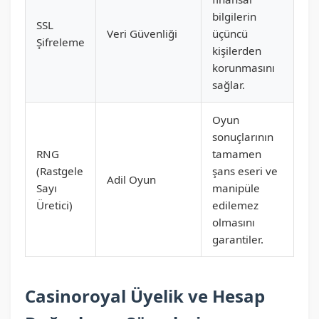
bilgilerin
SSL
Veri Güvenliği
üçüncü
Şifreleme
kişilerden
korunmasını
sağlar.
Oyun
sonuçlarının
RNG
tamamen
(Rastgele
şans eseri ve
Adil Oyun
Sayı
manipüle
Üretici)
edilemez
olmasını
garantiler.
Casinoroyal Üyelik ve Hesap