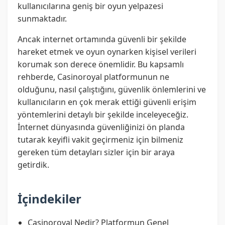
kullanıcılarına geniş bir oyun yelpazesi
sunmaktadır.
Ancak internet ortamında güvenli bir şekilde
hareket etmek ve oyun oynarken kişisel verileri
korumak son derece önemlidir. Bu kapsamlı
rehberde, Casinoroyal platformunun ne
olduğunu, nasıl çalıştığını, güvenlik önlemlerini ve
kullanıcıların en çok merak ettiği güvenli erişim
yöntemlerini detaylı bir şekilde inceleyeceğiz.
İnternet dünyasında güvenliğinizi ön planda
tutarak keyifli vakit geçirmeniz için bilmeniz
gereken tüm detayları sizler için bir araya
getirdik.
İçindekiler
Casinoroyal Nedir? Platformun Genel