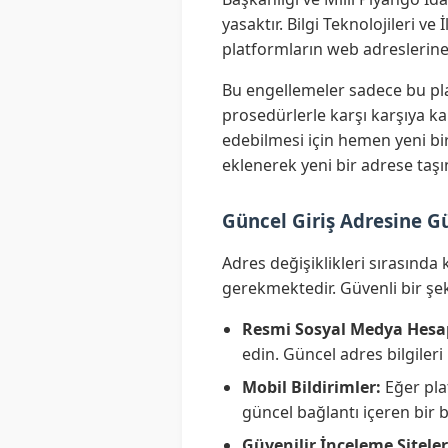
yasaktır. Bilgi Teknolojileri 
platformların web adreslerine
Bu engellemeler sadece bu pla
prosedürlerle karşı karşıya ka
edebilmesi için hemen yeni bi
eklenerek yeni bir adrese taşı
Güncel Giriş Adresine Gü
Adres değişiklikleri sırasında 
gerekmektedir. Güvenli bir şek
Resmi Sosyal Medya Hesap
edin. Güncel adres bilgileri
Mobil Bildirimler:
Eğer pla
güncel bağlantı içeren bir b
Güvenilir İnceleme Siteler