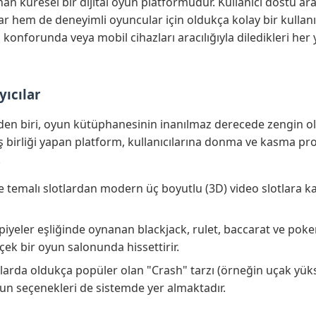
an küresel bir dijital oyun platformudur. Kullanıcı dostu a
r hem de deneyimli oyuncular için oldukça kolay bir kulla
n konforunda veya mobil cihazları aracılığıyla diledikleri he
yıcılar
den biri, oyun kütüphanesinin inanılmaz derecede zengin o
le iş birliği yapan platform, kullanıcılarına donma ve kasma p
.
 temalı slotlardan modern üç boyutlu (3D) video slotlara k
iyeler eşliğinde oynanan blackjack, rulet, baccarat ve poke
rçek bir oyun salonunda hissettirir.
larda oldukça popüler olan "Crash" tarzı (örneğin uçak yüks
yun seçenekleri de sistemde yer almaktadır.