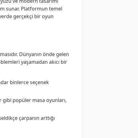
rayüzü ve modern tasarımı
nım sunar. Platformun temel
r yerde gerçekçi bir oyun
lmasıdır. Dünyanın önde gelen
roblemleri yaşamadan akıcı bir
adar binlerce seçenek
r gibi popüler masa oyunları,
eldikçe çarpanın arttığı