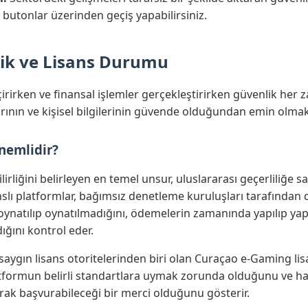
 butonlar üzerinden geçiş yapabilirsiniz.
ik ve Lisans Durumu
çirirken ve finansal işlemler gerçekleştirirken güvenlik her z
arının ve kişisel bilgilerinin güvende olduğundan emin olmak 
Önemlidir?
rliğini belirleyen en temel unsur, uluslararası geçerliliğe sa
lı platformlar, bağımsız denetleme kuruluşları tarafından dü
oynatılıp oynatılmadığını, ödemelerin zamanında yapılıp yapı
ğını kontrol eder.
aygın lisans otoritelerinden biri olan Curaçao e-Gaming lisa
latformun belirli standartlara uymak zorunda olduğunu ve h
larak başvurabileceği bir merci olduğunu gösterir.