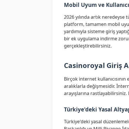
Mobil Uyum ve Kullanıc
2026 yılında artık neredeyse 
platform, tamamen mobil uyumlu
yardımıyla sisteme giriş yapt
bir ek uygulama indirme zorun
gerçekleştirebilirsiniz.
Casinoroyal Giriş 
Birçok internet kullanıcısının 
aralıklarla değişmesidir. İnte
arayışlarına rastlayabilirsiniz
Türkiye'deki Yasal Altya
Türkiye'deki yasal düzenlemel
Başkanlığı ve Milli Piyango İda