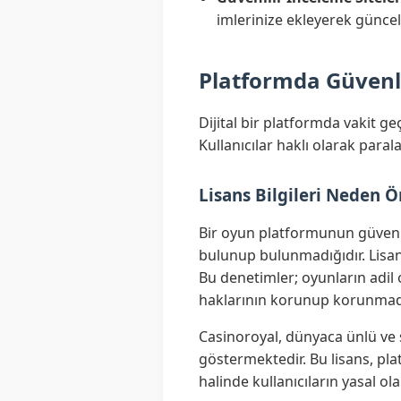
imlerinize ekleyerek güncel
Platformda Güvenl
Dijital bir platformda vakit ge
Kullanıcılar haklı olarak paral
Lisans Bilgileri Neden 
Bir oyun platformunun güvenili
bulunup bulunmadığıdır. Lisans
Bu denetimler; oyunların adil 
haklarının korunup korunmadı
Casinoroyal, dünyaca ünlü ve s
göstermektedir. Bu lisans, p
halinde kullanıcıların yasal o