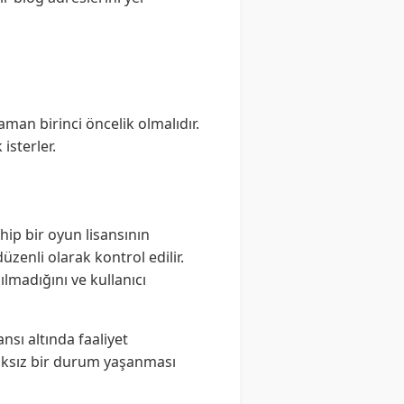
aman birinci öncelik olmalıdır.
isterler.
hip bir oyun lisansının
zenli olarak kontrol edilir.
lmadığını ve kullanıcı
nsı altında faaliyet
aksız bir durum yaşanması