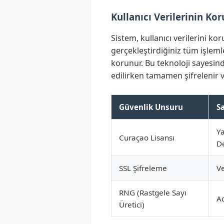
Kullanıcı Verilerinin Ko
Sistem, kullanıcı verilerini k
gerçekleştirdiğiniz tüm işleml
korunur. Bu teknoloji sayesinde
edilirken tamamen şifrelenir v
Güvenlik Unsuru
S
Ya
Curaçao Lisansı
De
SSL Şifreleme
Ve
RNG (Rastgele Sayı
A
Üretici)