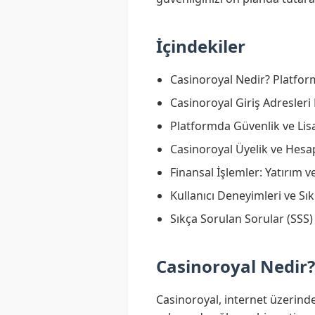
İçindekiler
Casinoroyal Nedir? Platfor
Casinoroyal Giriş Adresler
Platformda Güvenlik ve Li
Casinoroyal Üyelik ve Hes
Finansal İşlemler: Yatırım 
Kullanıcı Deneyimleri ve Sık
Sıkça Sorulan Sorular (SSS)
Casinoroyal Nedir?
Casinoroyal, internet üzerinden