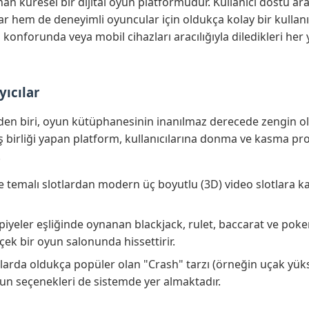
an küresel bir dijital oyun platformudur. Kullanıcı dostu a
r hem de deneyimli oyuncular için oldukça kolay bir kulla
n konforunda veya mobil cihazları aracılığıyla diledikleri he
yıcılar
den biri, oyun kütüphanesinin inanılmaz derecede zengin o
le iş birliği yapan platform, kullanıcılarına donma ve kasma p
.
 temalı slotlardan modern üç boyutlu (3D) video slotlara k
iyeler eşliğinde oynanan blackjack, rulet, baccarat ve poke
rçek bir oyun salonunda hissettirir.
larda oldukça popüler olan "Crash" tarzı (örneğin uçak yüks
yun seçenekleri de sistemde yer almaktadır.