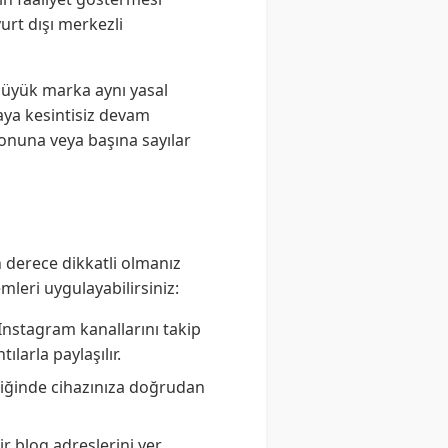
urt dışı merkezli
büyük marka aynı yasal
maya kesintisiz devam
sonuna veya başına sayılar
on derece dikkatli olmanız
leri uygulayabilirsiniz:
Instagram kanallarını takip
larla paylaşılır.
ştiğinde cihazınıza doğrudan
ir blog adreslerini yer