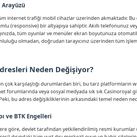
ı Arayüzü
tüm internet trafiği mobil cihazlar üzerinden akmaktadır. B
 (responsive) bir altyapıya sahiptir. Akıllı telefonunuz vey
ığınızda, tüm oyunlar ve menüler ekran boyutunuza otomati
luluğu olmadan, doğrudan tarayıcınız üzerinden tüm işleml
Adresleri Neden Değişiyor?
en çok karşılaştığı durumlardan biri, bu tarz platformların we
rnet forumlarında veya sosyal medyada sık sık Casinoroyal gir
. Peki, bu adres değişikliklerinin arkasındaki temel neden ned
pı ve BTK Engelleri
ere göre, devlet tarafından yetkilendirilmiş resmi kurumlar 
resi) dışındaki tüm yurt dışı merkezli oyun ve bahis siteleri