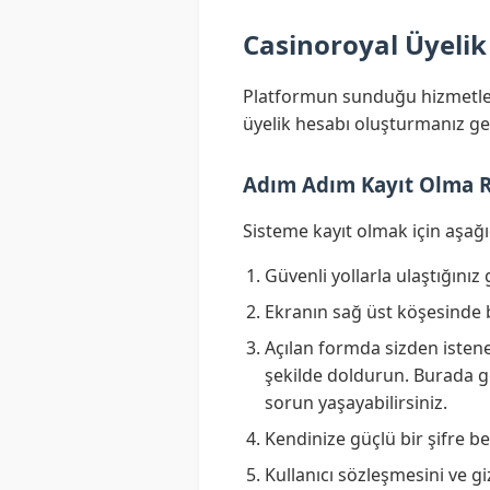
Casinoroyal Üyelik
Platformun sunduğu hizmetler
üyelik hesabı oluşturmanız ger
Adım Adım Kayıt Olma 
Sisteme kayıt olmak için aşağıd
Güvenli yollarla ulaştığınız
Ekranın sağ üst köşesinde 
Açılan formda sizden istene
şekilde doldurun. Burada ge
sorun yaşayabilirsiniz.
Kendinize güçlü bir şifre be
Kullanıcı sözleşmesini ve g