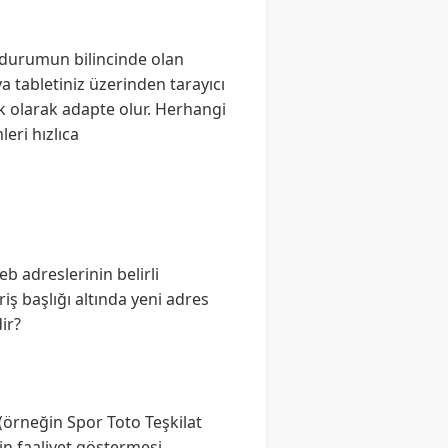
u durumun bilincinde olan
a tabletiniz üzerinden tarayıcı
k olarak adapte olur. Herhangi
eri hızlıca
b adreslerinin belirli
iş başlığı altında yeni adres
ir?
(örneğin Spor Toto Teşkilat
nin faaliyet göstermesi