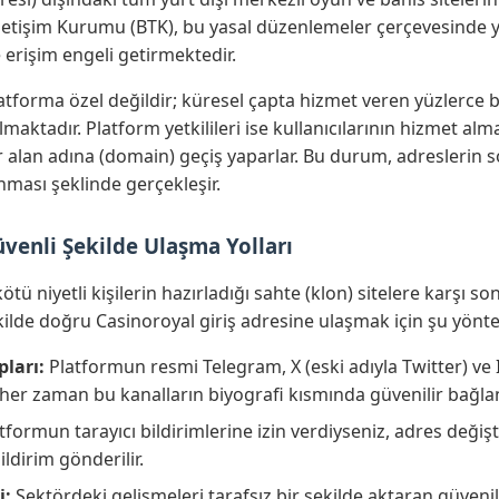
ve İletişim Kurumu (BTK), bu yasal düzenlemeler çerçevesinde y
 erişim engeli getirmektedir.
tforma özel değildir; küresel çapta hizmet veren yüzlerce 
lmaktadır. Platform yetkilileri ise kullanıcılarının hizmet al
r alan adına (domain) geçiş yaparlar. Bu durum, adreslerin 
nması şeklinde gerçekleşir.
venli Şekilde Ulaşma Yolları
kötü niyetli kişilerin hazırladığı sahte (klon) sitelere karşı s
ilde doğru Casinoroyal giriş adresine ulaşmak için şu yöntem
ları:
Platformun resmi Telegram, X (eski adıyla Twitter) ve 
 her zaman bu kanalların biyografi kısmında güvenilir bağlantı
tformun tarayıcı bildirimlerine izin verdiyseniz, adres deği
ildirim gönderilir.
i:
Sektördeki gelişmeleri tarafsız bir şekilde aktaran güvenil