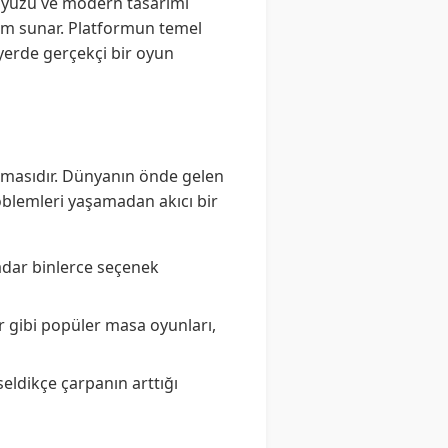
rayüzü ve modern tasarımı
nım sunar. Platformun temel
r yerde gerçekçi bir oyun
lmasıdır. Dünyanın önde gelen
roblemleri yaşamadan akıcı bir
adar binlerce seçenek
r gibi popüler masa oyunları,
eldikçe çarpanın arttığı