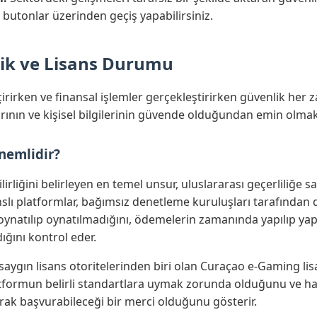
 butonlar üzerinden geçiş yapabilirsiniz.
ik ve Lisans Durumu
çirirken ve finansal işlemler gerçekleştirirken güvenlik her z
arının ve kişisel bilgilerinin güvende olduğundan emin olmak 
Önemlidir?
rliğini belirleyen en temel unsur, uluslararası geçerliliğe sa
lı platformlar, bağımsız denetleme kuruluşları tarafından dü
oynatılıp oynatılmadığını, ödemelerin zamanında yapılıp yapı
ğını kontrol eder.
aygın lisans otoritelerinden biri olan Curaçao e-Gaming lisa
latformun belirli standartlara uymak zorunda olduğunu ve h
larak başvurabileceği bir merci olduğunu gösterir.