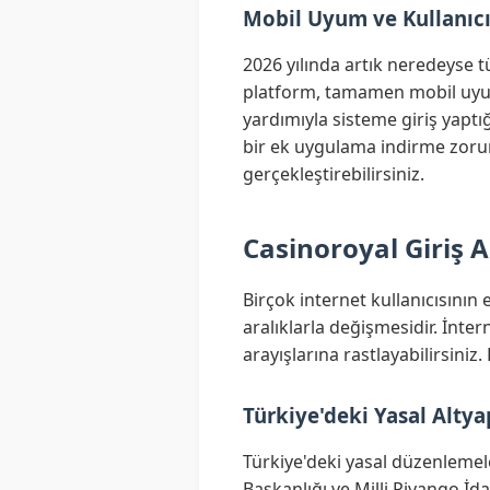
Mobil Uyum ve Kullanıc
2026 yılında artık neredeyse 
platform, tamamen mobil uyumlu
yardımıyla sisteme giriş yapt
bir ek uygulama indirme zorun
gerçekleştirebilirsiniz.
Casinoroyal Giriş 
Birçok internet kullanıcısının 
aralıklarla değişmesidir. İnte
arayışlarına rastlayabilirsiniz
Türkiye'deki Yasal Altya
Türkiye'deki yasal düzenlemel
Başkanlığı ve Milli Piyango İda