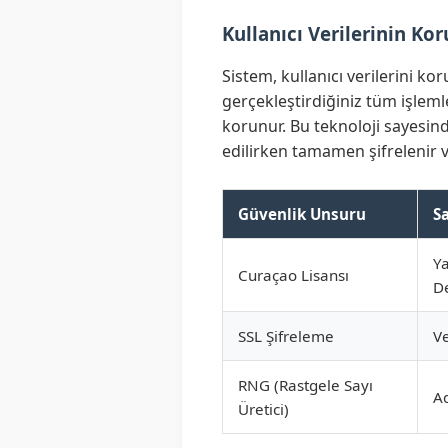
Kullanıcı Verilerinin Ko
Sistem, kullanıcı verilerini k
gerçekleştirdiğiniz tüm işleml
korunur. Bu teknoloji sayesinde
edilirken tamamen şifrelenir v
Güvenlik Unsuru
S
Ya
Curaçao Lisansı
De
SSL Şifreleme
Ve
RNG (Rastgele Sayı
A
Üretici)