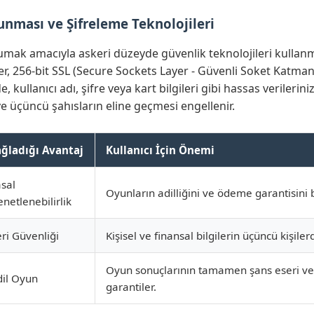
runması ve Şifreleme Teknolojileri
orumak amacıyla askeri düzeyde güvenlik teknolojileri kullanm
er, 256-bit SSL (Secure Sockets Layer - Güvenli Soket Katman
, kullanıcı adı, şifre veya kart bilgileri gibi hassas verilerin
e üçüncü şahısların eline geçmesi engellenir.
ağladığı Avantaj
Kullanıcı İçin Önemi
sal
Oyunların adilliğini ve ödeme garantisini 
netlenebilirlik
ri Güvenliği
Kişisel ve finansal bilgilerin üçüncü kişil
Oyun sonuçlarının tamamen şans eseri ve
dil Oyun
garantiler.