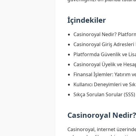
İçindekiler
Casinoroyal Nedir? Platfor
Casinoroyal Giriş Adresler
Platformda Güvenlik ve Li
Casinoroyal Üyelik ve Hes
Finansal İşlemler: Yatırım 
Kullanıcı Deneyimleri ve Sık
Sıkça Sorulan Sorular (SSS)
Casinoroyal Nedir?
Casinoroyal, internet üzerinden