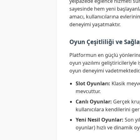
yelpazede eğlence hizmeti sun
sayesinde hem yeni başlayanla
amacı, kullanıcılarına evlerini
deneyimi yaşatmaktır.
Oyun Çeşitliliği ve Sağla
Platformun en güçlü yönlerin
oyun yazılımı geliştiricileriy
oyun deneyimi vadetmektedir
Slot Oyunları:
Klasik meyve
mevcuttur.
Canlı Oyunlar:
Gerçek krup
kullanıcılara kendilerini ge
Yeni Nesil Oyunlar:
Son yıl
oyunlar) hızlı ve dinamik o