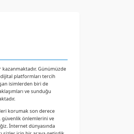
utlar kazanmaktadır. Günümüzde
ijital platformları tercih
şan isimlerden biri de
 yaklaşımları ve sunduğu
ktadır.
ileri korumak son derece
 güvenlik önlemlerini ve
ceğiz. İnternet dünyasında
sizler için bir araya getirdik.