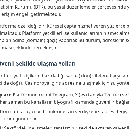
ve İletişim Kurumu (BTK), bu yasal düzenlemeler çerçevesinde y
 erişim engeli getirmektedir.
tforma özel değildir; küresel çapta hizmet veren yüzlerce 
lmaktadır. Platform yetkilileri ise kullanıcılarının hizmet al
r alan adına (domain) geçiş yaparlar. Bu durum, adreslerin 
nması şeklinde gerçekleşir.
venli Şekilde Ulaşma Yolları
kötü niyetli kişilerin hazırladığı sahte (klon) sitelere karşı s
ilde doğru Casinoroyal giriş adresine ulaşmak için şu yöntem
ları:
Platformun resmi Telegram, X (eski adıyla Twitter) ve 
 her zaman bu kanalların biyografi kısmında güvenilir bağlantı
tformun tarayıcı bildirimlerine izin verdiyseniz, adres deği
ildirim gönderilir.
i:
Sektördeki gelişmeleri tarafsız bir şekilde aktaran güvenil