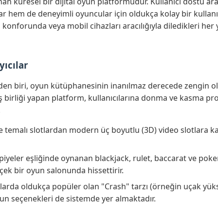
an küresel bir dijital oyun platformudur. Kullanıcı dostu a
r hem de deneyimli oyuncular için oldukça kolay bir kulla
n konforunda veya mobil cihazları aracılığıyla diledikleri he
yıcılar
den biri, oyun kütüphanesinin inanılmaz derecede zengin o
le iş birliği yapan platform, kullanıcılarına donma ve kasma p
.
 temalı slotlardan modern üç boyutlu (3D) video slotlara k
iyeler eşliğinde oynanan blackjack, rulet, baccarat ve poke
rçek bir oyun salonunda hissettirir.
larda oldukça popüler olan "Crash" tarzı (örneğin uçak yüks
yun seçenekleri de sistemde yer almaktadır.