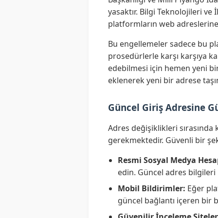
yasaktır. Bilgi Teknolojileri 
platformların web adreslerine
Bu engellemeler sadece bu pla
prosedürlerle karşı karşıya ka
edebilmesi için hemen yeni bi
eklenerek yeni bir adrese taşı
Güncel Giriş Adresine Gü
Adres değişiklikleri sırasında 
gerekmektedir. Güvenli bir şek
Resmi Sosyal Medya Hesap
edin. Güncel adres bilgileri
Mobil Bildirimler:
Eğer pla
güncel bağlantı içeren bir b
Güvenilir İnceleme Siteler