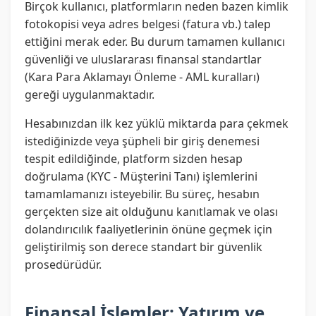
Birçok kullanıcı, platformların neden bazen kimlik
fotokopisi veya adres belgesi (fatura vb.) talep
ettiğini merak eder. Bu durum tamamen kullanıcı
güvenliği ve uluslararası finansal standartlar
(Kara Para Aklamayı Önleme - AML kuralları)
gereği uygulanmaktadır.
Hesabınızdan ilk kez yüklü miktarda para çekmek
istediğinizde veya şüpheli bir giriş denemesi
tespit edildiğinde, platform sizden hesap
doğrulama (KYC - Müşterini Tanı) işlemlerini
tamamlamanızı isteyebilir. Bu süreç, hesabın
gerçekten size ait olduğunu kanıtlamak ve olası
dolandırıcılık faaliyetlerinin önüne geçmek için
geliştirilmiş son derece standart bir güvenlik
prosedürüdür.
Finansal İşlemler: Yatırım ve