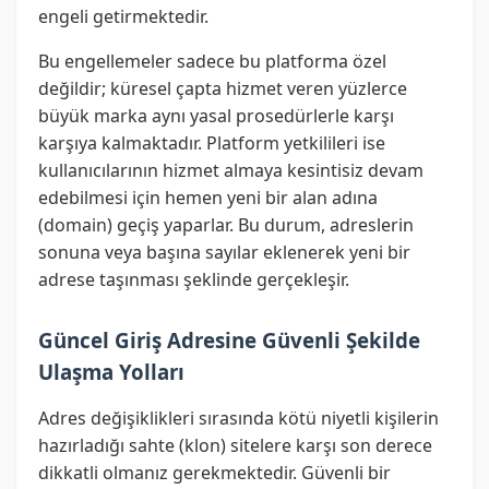
engeli getirmektedir.
Bu engellemeler sadece bu platforma özel
değildir; küresel çapta hizmet veren yüzlerce
büyük marka aynı yasal prosedürlerle karşı
karşıya kalmaktadır. Platform yetkilileri ise
kullanıcılarının hizmet almaya kesintisiz devam
edebilmesi için hemen yeni bir alan adına
(domain) geçiş yaparlar. Bu durum, adreslerin
sonuna veya başına sayılar eklenerek yeni bir
adrese taşınması şeklinde gerçekleşir.
Güncel Giriş Adresine Güvenli Şekilde
Ulaşma Yolları
Adres değişiklikleri sırasında kötü niyetli kişilerin
hazırladığı sahte (klon) sitelere karşı son derece
dikkatli olmanız gerekmektedir. Güvenli bir