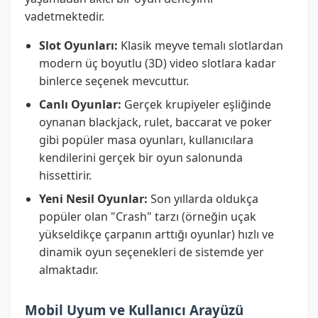
vadetmektedir.
Slot Oyunları:
Klasik meyve temalı slotlardan
modern üç boyutlu (3D) video slotlara kadar
binlerce seçenek mevcuttur.
Canlı Oyunlar:
Gerçek krupiyeler eşliğinde
oynanan blackjack, rulet, baccarat ve poker
gibi popüler masa oyunları, kullanıcılara
kendilerini gerçek bir oyun salonunda
hissettirir.
Yeni Nesil Oyunlar:
Son yıllarda oldukça
popüler olan "Crash" tarzı (örneğin uçak
yükseldikçe çarpanın arttığı oyunlar) hızlı ve
dinamik oyun seçenekleri de sistemde yer
almaktadır.
Mobil Uyum ve Kullanıcı Arayüzü