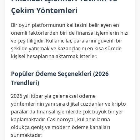
Çekim Yöntemleri
Bir oyun platformunun kalitesini belirleyen en
önemli faktörlerden biri de finansal işlemlerin hızı
ve çeşitliliğidir. Kullanıcılar, paralarını güvenli bir
şekilde yatırmak ve kazançlarını en kısa sürede
kişisel hesaplarına aktarmak isterler.
Popüler Ödeme Seçenekleri (2026
Trendleri)
2026 yılı itibarıyla geleneksel ödeme
yöntemlerinin yanı sıra dijital cüzdanlar ve kripto
paralar da finansal işlemlerde çok büyük bir yer
kaplamaktadır. Casinoroyal, kullanıcılarına
oldukça geniş ve modern ödeme kanalları
sunmaktadır: