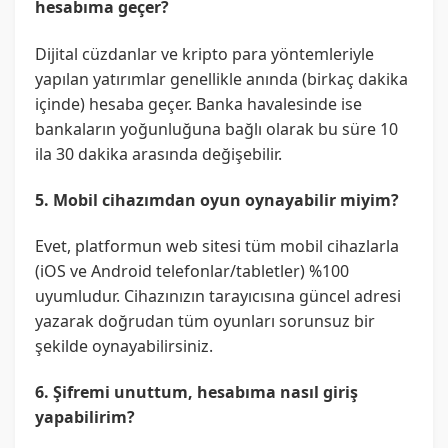
hesabıma geçer?
Dijital cüzdanlar ve kripto para yöntemleriyle
yapılan yatırımlar genellikle anında (birkaç dakika
içinde) hesaba geçer. Banka havalesinde ise
bankaların yoğunluğuna bağlı olarak bu süre 10
ila 30 dakika arasında değişebilir.
5. Mobil cihazımdan oyun oynayabilir miyim?
Evet, platformun web sitesi tüm mobil cihazlarla
(iOS ve Android telefonlar/tabletler) %100
uyumludur. Cihazınızın tarayıcısına güncel adresi
yazarak doğrudan tüm oyunları sorunsuz bir
şekilde oynayabilirsiniz.
6. Şifremi unuttum, hesabıma nasıl giriş
yapabilirim?