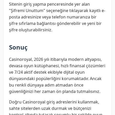
Sitenin giriş yapma penceresinde yer alan
"Şifremi Unuttum" seçeneğine tıklayarak kayıtlı e-
posta adresinize veya telefon numaranıza bir
şifre sıfırlama bağlantısı gönderebilir ve yeni bir
şifre oluşturabilirsiniz.
Sonuç
Casinoroyal, 2026 yılı itibarıyla modern altyapısı,
devasa oyun kütüphanesi, hızlı finansal çözümleri
ve 7/24 aktif destek ekibiyle dijital oyun
dünyasındaki popülerliğini korumaktadır. Ancak
bu renkli dünyaya adım atmadan önce
güvenliğinizi her zaman ön planda tutmalısınız.
Doğru Casinoroyal giriş adreslerini kullanmak,
sahte sitelerden uzak durmak ve bütçenizi
kontrol altında tutarak sorumlu bir şekilde oyun