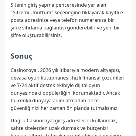
Sitenin giriş yapma penceresinde yer alan
"Şifremi Unuttum" seçeneğine tıklayarak kayıtlı e-
posta adresinize veya telefon numaranıza bir
şifre sıfırlama bağlantısı gönderebilir ve yeni bir
şifre oluşturabilirsiniz.
Sonuç
Casinoroyal, 2026 yılı itibarıyla modern altyapısı,
devasa oyun kütüphanesi, hızlı finansal çözümleri
ve 7/24 aktif destek ekibiyle dijital oyun
dünyasındaki popülerliğini korumaktadır. Ancak
bu renkli dünyaya adım atmadan önce
güvenliğinizi her zaman ön planda tutmalısınız.
Doğru Casinoroyal giriş adreslerini kullanmak,
sahte sitelerden uzak durmak ve bütçenizi
kontrol altında tutarak sorumlu bir şekilde oyun