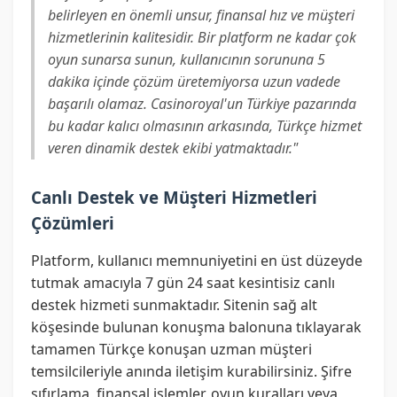
belirleyen en önemli unsur, finansal hız ve müşteri
hizmetlerinin kalitesidir. Bir platform ne kadar çok
oyun sunarsa sunun, kullanıcının sorununa 5
dakika içinde çözüm üretemiyorsa uzun vadede
başarılı olamaz. Casinoroyal'un Türkiye pazarında
bu kadar kalıcı olmasının arkasında, Türkçe hizmet
veren dinamik destek ekibi yatmaktadır."
Canlı Destek ve Müşteri Hizmetleri
Çözümleri
Platform, kullanıcı memnuniyetini en üst düzeyde
tutmak amacıyla 7 gün 24 saat kesintisiz canlı
destek hizmeti sunmaktadır. Sitenin sağ alt
köşesinde bulunan konuşma balonuna tıklayarak
tamamen Türkçe konuşan uzman müşteri
temsilcileriyle anında iletişim kurabilirsiniz. Şifre
sıfırlama, finansal işlemler, oyun kuralları veya