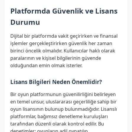
Platformda Güvenlik ve Lisans
Durumu
Dijital bir platformda vakit geçirirken ve finansal
işlemler gerçekleştirirken güvenlik her zaman
birinci öncelik olmalıdır. Kullanıcılar haklı olarak
paralarının ve kişisel bilgilerinin güvende
olduğundan emin olmak isterler.
Lisans Bilgileri Neden Önemlidir?
Bir oyun platformunun güvenilirliğini belirleyen
en temel unsur, uluslararası geçerliliğe sahip bir
oyun lisansının bulunup bulunmadığıdır. Lisanslı
platformlar, bağımsız denetleme kuruluşları
tarafından düzenli olarak kontrol edilir. Bu
denetimler; oyunların adil oynatılıp