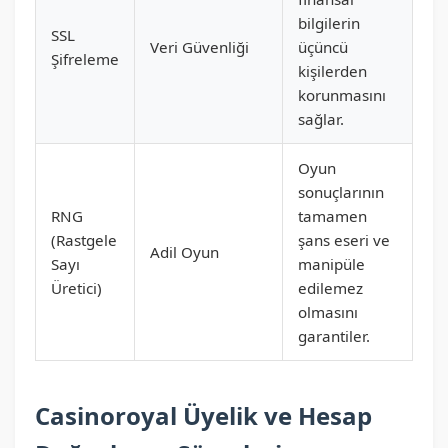
bilgilerin
SSL
Veri Güvenliği
üçüncü
Şifreleme
kişilerden
korunmasını
sağlar.
Oyun
sonuçlarının
RNG
tamamen
(Rastgele
şans eseri ve
Adil Oyun
Sayı
manipüle
Üretici)
edilemez
olmasını
garantiler.
Casinoroyal Üyelik ve Hesap