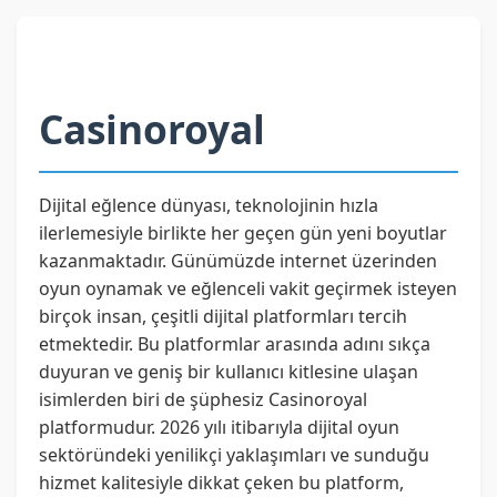
Casinoroyal
Dijital eğlence dünyası, teknolojinin hızla
ilerlemesiyle birlikte her geçen gün yeni boyutlar
kazanmaktadır. Günümüzde internet üzerinden
oyun oynamak ve eğlenceli vakit geçirmek isteyen
birçok insan, çeşitli dijital platformları tercih
etmektedir. Bu platformlar arasında adını sıkça
duyuran ve geniş bir kullanıcı kitlesine ulaşan
isimlerden biri de şüphesiz Casinoroyal
platformudur. 2026 yılı itibarıyla dijital oyun
sektöründeki yenilikçi yaklaşımları ve sunduğu
hizmet kalitesiyle dikkat çeken bu platform,