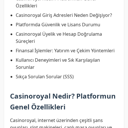
Özellikleri
Casinoroyal Giriş Adresleri Neden Değişiyor?
Platformda Güvenlik ve Lisans Durumu
Casinoroyal Üyelik ve Hesap Doğrulama
Süreçleri
Finansal İşlemler: Yatırım ve Çekim Yöntemleri
Kullanıcı Deneyimleri ve Sık Karşılaşılan
Sorunlar
Sıkça Sorulan Sorular (SSS)
Casinoroyal Nedir? Platformun
Genel Özellikleri
Casinoroyal, internet üzerinden çeşitli şans
oyunları, slot makineleri, canlı masa oyunları ve