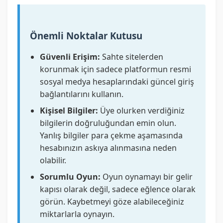
Önemli Noktalar Kutusu
Güvenli Erişim:
Sahte sitelerden
korunmak için sadece platformun resmi
sosyal medya hesaplarındaki güncel giriş
bağlantılarını kullanın.
Kişisel Bilgiler:
Üye olurken verdiğiniz
bilgilerin doğruluğundan emin olun.
Yanlış bilgiler para çekme aşamasında
hesabınızın askıya alınmasına neden
olabilir.
Sorumlu Oyun:
Oyun oynamayı bir gelir
kapısı olarak değil, sadece eğlence olarak
görün. Kaybetmeyi göze alabileceğiniz
miktarlarla oynayın.