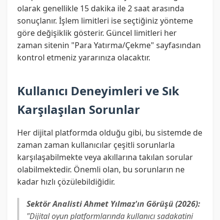
olarak genellikle 15 dakika ile 2 saat arasında
sonuçlanır. İşlem limitleri ise seçtiğiniz yönteme
göre değişiklik gösterir. Güncel limitleri her
zaman sitenin "Para Yatırma/Çekme" sayfasından
kontrol etmeniz yararınıza olacaktır.
Kullanıcı Deneyimleri ve Sık
Karşılaşılan Sorunlar
Her dijital platformda olduğu gibi, bu sistemde de
zaman zaman kullanıcılar çeşitli sorunlarla
karşılaşabilmekte veya akıllarına takılan sorular
olabilmektedir. Önemli olan, bu sorunların ne
kadar hızlı çözülebildiğidir.
Sektör Analisti Ahmet Yılmaz'ın Görüşü (2026):
"Dijital oyun platformlarında kullanıcı sadakatini