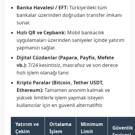
Banka Havalesi / EFT:
Türkiye'deki tüm
bankalar üzerinden doğrudan transfer imkanı
sunar.
Hızlı QR ve Cepbank:
Mobil bankacılık
uygulamaları üzerinden saniyeler içinde yatırım
yapmanızı sağlar.
Dijital Cüzdanlar (Papara, Payfix, Mefete
vb.):
7/24 kesintisiz, masrafsız ve son derece
hızlı işlem olanağı tanır.
Kripto Paralar (Bitcoin, Tether USDT,
Ethereum):
Tamamen anonim kalmak ve
yüksek limitlerle işlem yapmak isteyen
kullanıcılar için en güvenli alternatiftir.
Yatırım ve
Ortalama
Minimum
Güvenlik
Çekim
İşlem
Limit