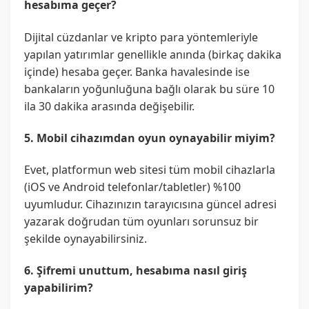
hesabıma geçer?
Dijital cüzdanlar ve kripto para yöntemleriyle
yapılan yatırımlar genellikle anında (birkaç dakika
içinde) hesaba geçer. Banka havalesinde ise
bankaların yoğunluğuna bağlı olarak bu süre 10
ila 30 dakika arasında değişebilir.
5. Mobil cihazımdan oyun oynayabilir miyim?
Evet, platformun web sitesi tüm mobil cihazlarla
(iOS ve Android telefonlar/tabletler) %100
uyumludur. Cihazınızın tarayıcısına güncel adresi
yazarak doğrudan tüm oyunları sorunsuz bir
şekilde oynayabilirsiniz.
6. Şifremi unuttum, hesabıma nasıl giriş
yapabilirim?