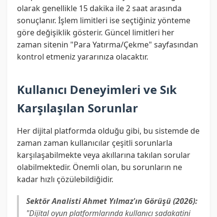
olarak genellikle 15 dakika ile 2 saat arasında
sonuçlanır. İşlem limitleri ise seçtiğiniz yönteme
göre değişiklik gösterir. Güncel limitleri her
zaman sitenin "Para Yatırma/Çekme" sayfasından
kontrol etmeniz yararınıza olacaktır.
Kullanıcı Deneyimleri ve Sık
Karşılaşılan Sorunlar
Her dijital platformda olduğu gibi, bu sistemde de
zaman zaman kullanıcılar çeşitli sorunlarla
karşılaşabilmekte veya akıllarına takılan sorular
olabilmektedir. Önemli olan, bu sorunların ne
kadar hızlı çözülebildiğidir.
Sektör Analisti Ahmet Yılmaz'ın Görüşü (2026):
"Dijital oyun platformlarında kullanıcı sadakatini