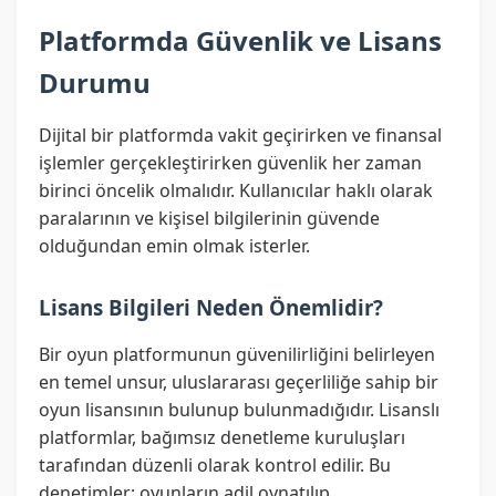
Platformda Güvenlik ve Lisans
Durumu
Dijital bir platformda vakit geçirirken ve finansal
işlemler gerçekleştirirken güvenlik her zaman
birinci öncelik olmalıdır. Kullanıcılar haklı olarak
paralarının ve kişisel bilgilerinin güvende
olduğundan emin olmak isterler.
Lisans Bilgileri Neden Önemlidir?
Bir oyun platformunun güvenilirliğini belirleyen
en temel unsur, uluslararası geçerliliğe sahip bir
oyun lisansının bulunup bulunmadığıdır. Lisanslı
platformlar, bağımsız denetleme kuruluşları
tarafından düzenli olarak kontrol edilir. Bu
denetimler; oyunların adil oynatılıp