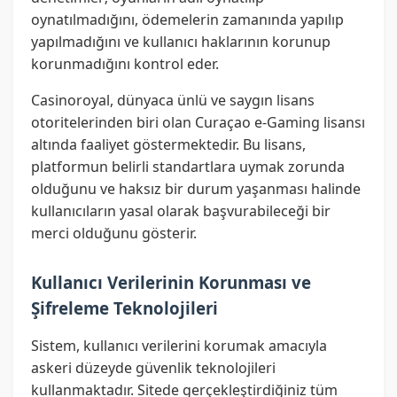
oynatılmadığını, ödemelerin zamanında yapılıp
yapılmadığını ve kullanıcı haklarının korunup
korunmadığını kontrol eder.
Casinoroyal, dünyaca ünlü ve saygın lisans
otoritelerinden biri olan Curaçao e-Gaming lisansı
altında faaliyet göstermektedir. Bu lisans,
platformun belirli standartlara uymak zorunda
olduğunu ve haksız bir durum yaşanması halinde
kullanıcıların yasal olarak başvurabileceği bir
merci olduğunu gösterir.
Kullanıcı Verilerinin Korunması ve
Şifreleme Teknolojileri
Sistem, kullanıcı verilerini korumak amacıyla
askeri düzeyde güvenlik teknolojileri
kullanmaktadır. Sitede gerçekleştirdiğiniz tüm