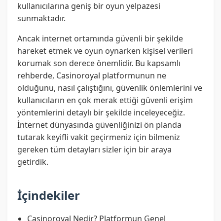
kullanıcılarına geniş bir oyun yelpazesi
sunmaktadır.
Ancak internet ortamında güvenli bir şekilde
hareket etmek ve oyun oynarken kişisel verileri
korumak son derece önemlidir. Bu kapsamlı
rehberde, Casinoroyal platformunun ne
olduğunu, nasıl çalıştığını, güvenlik önlemlerini ve
kullanıcıların en çok merak ettiği güvenli erişim
yöntemlerini detaylı bir şekilde inceleyeceğiz.
İnternet dünyasında güvenliğinizi ön planda
tutarak keyifli vakit geçirmeniz için bilmeniz
gereken tüm detayları sizler için bir araya
getirdik.
İçindekiler
Casinoroyal Nedir? Platformun Genel