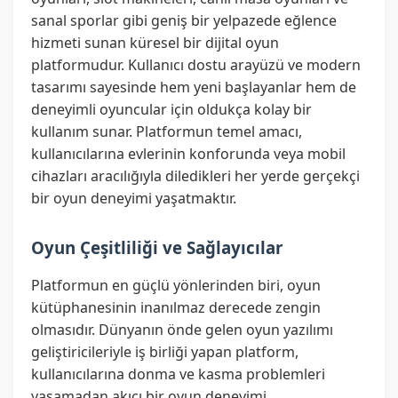
sanal sporlar gibi geniş bir yelpazede eğlence
hizmeti sunan küresel bir dijital oyun
platformudur. Kullanıcı dostu arayüzü ve modern
tasarımı sayesinde hem yeni başlayanlar hem de
deneyimli oyuncular için oldukça kolay bir
kullanım sunar. Platformun temel amacı,
kullanıcılarına evlerinin konforunda veya mobil
cihazları aracılığıyla diledikleri her yerde gerçekçi
bir oyun deneyimi yaşatmaktır.
Oyun Çeşitliliği ve Sağlayıcılar
Platformun en güçlü yönlerinden biri, oyun
kütüphanesinin inanılmaz derecede zengin
olmasıdır. Dünyanın önde gelen oyun yazılımı
geliştiricileriyle iş birliği yapan platform,
kullanıcılarına donma ve kasma problemleri
yaşamadan akıcı bir oyun deneyimi