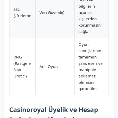
bilgilerin
SSL
Veri Güvenliği
üçüncü
Şifreleme
kişilerden
korunmasını
sağlar.
Oyun
sonuçlarının
RNG
tamamen
(Rastgele
şans eseri ve
Adil Oyun
Sayı
manipüle
Üretici)
edilemez
olmasını
garantiler.
Casinoroyal Üyelik ve Hesap