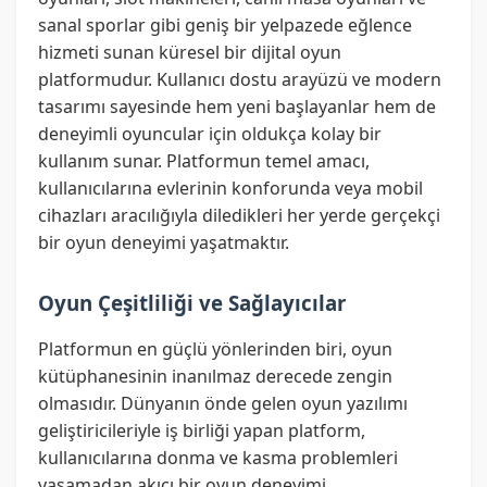
sanal sporlar gibi geniş bir yelpazede eğlence
hizmeti sunan küresel bir dijital oyun
platformudur. Kullanıcı dostu arayüzü ve modern
tasarımı sayesinde hem yeni başlayanlar hem de
deneyimli oyuncular için oldukça kolay bir
kullanım sunar. Platformun temel amacı,
kullanıcılarına evlerinin konforunda veya mobil
cihazları aracılığıyla diledikleri her yerde gerçekçi
bir oyun deneyimi yaşatmaktır.
Oyun Çeşitliliği ve Sağlayıcılar
Platformun en güçlü yönlerinden biri, oyun
kütüphanesinin inanılmaz derecede zengin
olmasıdır. Dünyanın önde gelen oyun yazılımı
geliştiricileriyle iş birliği yapan platform,
kullanıcılarına donma ve kasma problemleri
yaşamadan akıcı bir oyun deneyimi