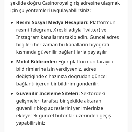
şekilde doğru Casinoroyal giriş adresine ulaşmak
için şu yöntemleri uygulayabilirsiniz:
Resmi Sosyal Medya Hesapları:
Platformun
resmi Telegram, X (eski adıyla Twitter) ve
Instagram kanallarını takip edin. Güncel adres
bilgileri her zaman bu kanalların biyografi
kısmında güvenilir bağlantılarla paylaşılır.
Mobil Bildirimler:
Eğer platformun tarayıcı
bildirimlerine izin verdiyseniz, adres
değiştiğinde cihazınıza doğrudan güncel
bağlantı içeren bir bildirim gönderilir.
Güvenilir İnceleme Siteleri:
Sektördeki
gelişmeleri tarafsız bir şekilde aktaran
güvenilir blog adreslerini yer imlerinize
ekleyerek güncel butonlar üzerinden geçiş
yapabilirsiniz.