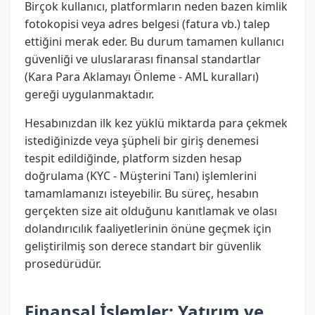
Birçok kullanıcı, platformların neden bazen kimlik
fotokopisi veya adres belgesi (fatura vb.) talep
ettiğini merak eder. Bu durum tamamen kullanıcı
güvenliği ve uluslararası finansal standartlar
(Kara Para Aklamayı Önleme - AML kuralları)
gereği uygulanmaktadır.
Hesabınızdan ilk kez yüklü miktarda para çekmek
istediğinizde veya şüpheli bir giriş denemesi
tespit edildiğinde, platform sizden hesap
doğrulama (KYC - Müşterini Tanı) işlemlerini
tamamlamanızı isteyebilir. Bu süreç, hesabın
gerçekten size ait olduğunu kanıtlamak ve olası
dolandırıcılık faaliyetlerinin önüne geçmek için
geliştirilmiş son derece standart bir güvenlik
prosedürüdür.
Finansal İşlemler: Yatırım ve