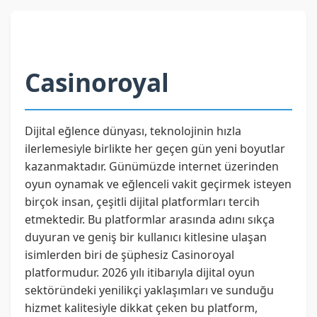
Casinoroyal
Dijital eğlence dünyası, teknolojinin hızla
ilerlemesiyle birlikte her geçen gün yeni boyutlar
kazanmaktadır. Günümüzde internet üzerinden
oyun oynamak ve eğlenceli vakit geçirmek isteyen
birçok insan, çeşitli dijital platformları tercih
etmektedir. Bu platformlar arasında adını sıkça
duyuran ve geniş bir kullanıcı kitlesine ulaşan
isimlerden biri de şüphesiz Casinoroyal
platformudur. 2026 yılı itibarıyla dijital oyun
sektöründeki yenilikçi yaklaşımları ve sunduğu
hizmet kalitesiyle dikkat çeken bu platform,