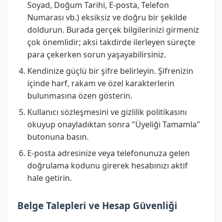
Soyad, Doğum Tarihi, E-posta, Telefon
Numarası vb.) eksiksiz ve doğru bir şekilde
doldurun. Burada gerçek bilgilerinizi girmeniz
çok önemlidir; aksi takdirde ilerleyen süreçte
para çekerken sorun yaşayabilirsiniz.
Kendinize güçlü bir şifre belirleyin. Şifrenizin
içinde harf, rakam ve özel karakterlerin
bulunmasına özen gösterin.
Kullanıcı sözleşmesini ve gizlilik politikasını
okuyup onayladıktan sonra "Üyeliği Tamamla"
butonuna basın.
E-posta adresinize veya telefonunuza gelen
doğrulama kodunu girerek hesabınızı aktif
hale getirin.
Belge Talepleri ve Hesap Güvenliği