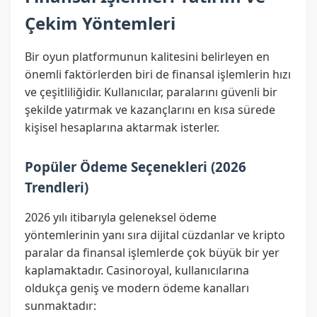
Çekim Yöntemleri
Bir oyun platformunun kalitesini belirleyen en
önemli faktörlerden biri de finansal işlemlerin hızı
ve çeşitliliğidir. Kullanıcılar, paralarını güvenli bir
şekilde yatırmak ve kazançlarını en kısa sürede
kişisel hesaplarına aktarmak isterler.
Popüler Ödeme Seçenekleri (2026
Trendleri)
2026 yılı itibarıyla geleneksel ödeme
yöntemlerinin yanı sıra dijital cüzdanlar ve kripto
paralar da finansal işlemlerde çok büyük bir yer
kaplamaktadır. Casinoroyal, kullanıcılarına
oldukça geniş ve modern ödeme kanalları
sunmaktadır: