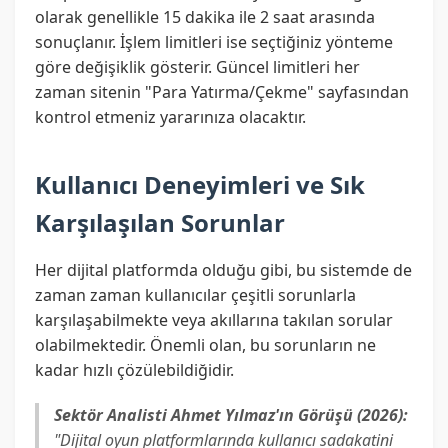
olarak genellikle 15 dakika ile 2 saat arasında
sonuçlanır. İşlem limitleri ise seçtiğiniz yönteme
göre değişiklik gösterir. Güncel limitleri her
zaman sitenin "Para Yatırma/Çekme" sayfasından
kontrol etmeniz yararınıza olacaktır.
Kullanıcı Deneyimleri ve Sık
Karşılaşılan Sorunlar
Her dijital platformda olduğu gibi, bu sistemde de
zaman zaman kullanıcılar çeşitli sorunlarla
karşılaşabilmekte veya akıllarına takılan sorular
olabilmektedir. Önemli olan, bu sorunların ne
kadar hızlı çözülebildiğidir.
Sektör Analisti Ahmet Yılmaz'ın Görüşü (2026):
"Dijital oyun platformlarında kullanıcı sadakatini