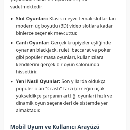
vadetmektedir.
Slot Oyunları:
Klasik meyve temalı slotlardan
modern üç boyutlu (3D) video slotlara kadar
binlerce seçenek mevcuttur.
Canlı Oyunlar:
Gerçek krupiyeler eşliğinde
oynanan blackjack, rulet, baccarat ve poker
gibi popüler masa oyunları, kullanıcılara
kendilerini gerçek bir oyun salonunda
hissettirir.
Yeni Nesil Oyunlar:
Son yıllarda oldukça
popüler olan "Crash" tarzı (örneğin uçak
yükseldikçe çarpanın arttığı oyunlar) hızlı ve
dinamik oyun seçenekleri de sistemde yer
almaktadır.
Mobil Uyum ve Kullanıcı Arayüzü