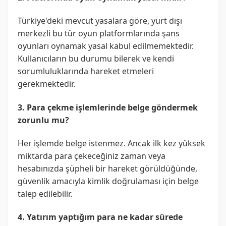
Türkiye'deki mevcut yasalara göre, yurt dışı
merkezli bu tür oyun platformlarında şans
oyunları oynamak yasal kabul edilmemektedir.
Kullanıcıların bu durumu bilerek ve kendi
sorumluluklarında hareket etmeleri
gerekmektedir.
3. Para çekme işlemlerinde belge göndermek
zorunlu mu?
Her işlemde belge istenmez. Ancak ilk kez yüksek
miktarda para çekeceğiniz zaman veya
hesabınızda şüpheli bir hareket görüldüğünde,
güvenlik amacıyla kimlik doğrulaması için belge
talep edilebilir.
4. Yatırım yaptığım para ne kadar sürede