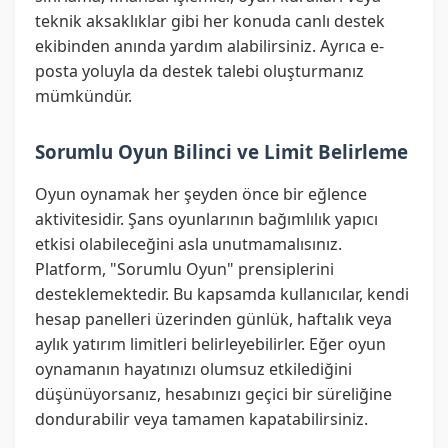
teknik aksaklıklar gibi her konuda canlı destek
ekibinden anında yardım alabilirsiniz. Ayrıca e-
posta yoluyla da destek talebi oluşturmanız
mümkündür.
Sorumlu Oyun Bilinci ve Limit Belirleme
Oyun oynamak her şeyden önce bir eğlence
aktivitesidir. Şans oyunlarının bağımlılık yapıcı
etkisi olabileceğini asla unutmamalısınız.
Platform, "Sorumlu Oyun" prensiplerini
desteklemektedir. Bu kapsamda kullanıcılar, kendi
hesap panelleri üzerinden günlük, haftalık veya
aylık yatırım limitleri belirleyebilirler. Eğer oyun
oynamanın hayatınızı olumsuz etkilediğini
düşünüyorsanız, hesabınızı geçici bir süreliğine
dondurabilir veya tamamen kapatabilirsiniz.