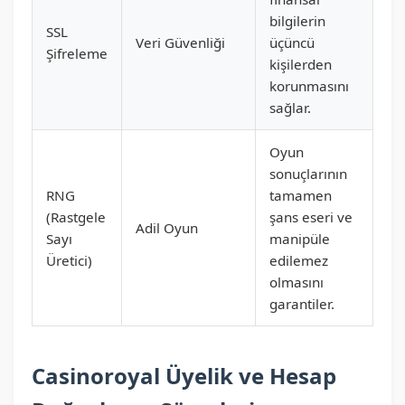
bilgilerin
SSL
Veri Güvenliği
üçüncü
Şifreleme
kişilerden
korunmasını
sağlar.
Oyun
sonuçlarının
RNG
tamamen
(Rastgele
şans eseri ve
Adil Oyun
Sayı
manipüle
Üretici)
edilemez
olmasını
garantiler.
Casinoroyal Üyelik ve Hesap