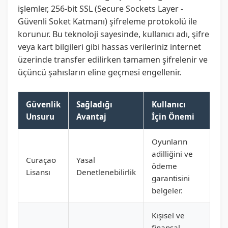
işlemler, 256-bit SSL (Secure Sockets Layer -
Güvenli Soket Katmanı) şifreleme protokolü ile
korunur. Bu teknoloji sayesinde, kullanıcı adı, şifre
veya kart bilgileri gibi hassas verileriniz internet
üzerinde transfer edilirken tamamen şifrelenir ve
üçüncü şahısların eline geçmesi engellenir.
Güvenlik
Sağladığı
Kullanıcı
Unsuru
Avantaj
İçin Önemi
Oyunların
adilliğini ve
Curaçao
Yasal
ödeme
Lisansı
Denetlenebilirlik
garantisini
belgeler.
Kişisel ve
finansal