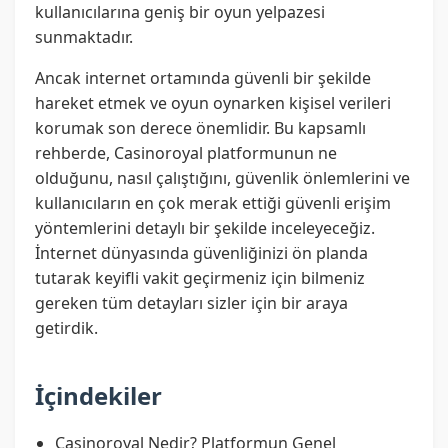
kullanıcılarına geniş bir oyun yelpazesi
sunmaktadır.
Ancak internet ortamında güvenli bir şekilde
hareket etmek ve oyun oynarken kişisel verileri
korumak son derece önemlidir. Bu kapsamlı
rehberde, Casinoroyal platformunun ne
olduğunu, nasıl çalıştığını, güvenlik önlemlerini ve
kullanıcıların en çok merak ettiği güvenli erişim
yöntemlerini detaylı bir şekilde inceleyeceğiz.
İnternet dünyasında güvenliğinizi ön planda
tutarak keyifli vakit geçirmeniz için bilmeniz
gereken tüm detayları sizler için bir araya
getirdik.
İçindekiler
Casinoroyal Nedir? Platformun Genel