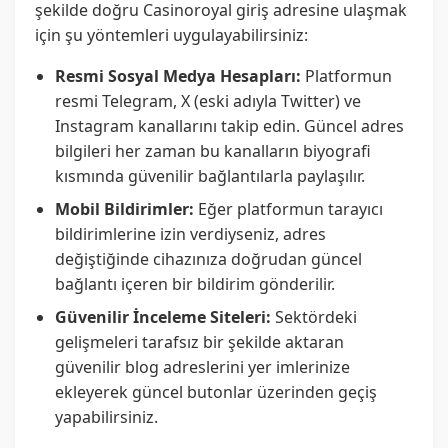
şekilde doğru Casinoroyal giriş adresine ulaşmak
için şu yöntemleri uygulayabilirsiniz:
Resmi Sosyal Medya Hesapları:
Platformun
resmi Telegram, X (eski adıyla Twitter) ve
Instagram kanallarını takip edin. Güncel adres
bilgileri her zaman bu kanalların biyografi
kısmında güvenilir bağlantılarla paylaşılır.
Mobil Bildirimler:
Eğer platformun tarayıcı
bildirimlerine izin verdiyseniz, adres
değiştiğinde cihazınıza doğrudan güncel
bağlantı içeren bir bildirim gönderilir.
Güvenilir İnceleme Siteleri:
Sektördeki
gelişmeleri tarafsız bir şekilde aktaran
güvenilir blog adreslerini yer imlerinize
ekleyerek güncel butonlar üzerinden geçiş
yapabilirsiniz.