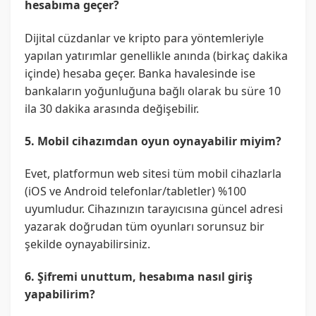
hesabıma geçer?
Dijital cüzdanlar ve kripto para yöntemleriyle
yapılan yatırımlar genellikle anında (birkaç dakika
içinde) hesaba geçer. Banka havalesinde ise
bankaların yoğunluğuna bağlı olarak bu süre 10
ila 30 dakika arasında değişebilir.
5. Mobil cihazımdan oyun oynayabilir miyim?
Evet, platformun web sitesi tüm mobil cihazlarla
(iOS ve Android telefonlar/tabletler) %100
uyumludur. Cihazınızın tarayıcısına güncel adresi
yazarak doğrudan tüm oyunları sorunsuz bir
şekilde oynayabilirsiniz.
6. Şifremi unuttum, hesabıma nasıl giriş
yapabilirim?