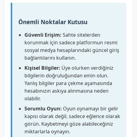
Önemli Noktalar Kutusu
Güvenli Erişim:
Sahte sitelerden
korunmak için sadece platformun resmi
sosyal medya hesaplarındaki güncel giriş
bağlantılarını kullanın.
Kişisel Bilgiler:
Üye olurken verdiğiniz
bilgilerin doğruluğundan emin olun.
Yanlış bilgiler para çekme aşamasında
hesabınızın askıya alınmasına neden
olabilir.
Sorumlu Oyun:
Oyun oynamayı bir gelir
kapısı olarak değil, sadece eğlence olarak
görün. Kaybetmeyi göze alabileceğiniz
miktarlarla oynayın.