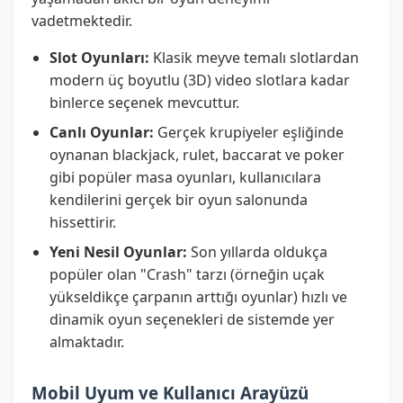
vadetmektedir.
Slot Oyunları:
Klasik meyve temalı slotlardan
modern üç boyutlu (3D) video slotlara kadar
binlerce seçenek mevcuttur.
Canlı Oyunlar:
Gerçek krupiyeler eşliğinde
oynanan blackjack, rulet, baccarat ve poker
gibi popüler masa oyunları, kullanıcılara
kendilerini gerçek bir oyun salonunda
hissettirir.
Yeni Nesil Oyunlar:
Son yıllarda oldukça
popüler olan "Crash" tarzı (örneğin uçak
yükseldikçe çarpanın arttığı oyunlar) hızlı ve
dinamik oyun seçenekleri de sistemde yer
almaktadır.
Mobil Uyum ve Kullanıcı Arayüzü