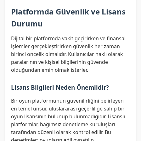
Platformda Güvenlik ve Lisans
Durumu
Dijital bir platformda vakit geçirirken ve finansal
işlemler gerçekleştirirken güvenlik her zaman
birinci öncelik olmalıdır. Kullanıcılar haklı olarak
paralarının ve kişisel bilgilerinin güvende
olduğundan emin olmak isterler.
Lisans Bilgileri Neden Önemlidir?
Bir oyun platformunun güvenilirliğini belirleyen
en temel unsur, uluslararası geçerliliğe sahip bir
oyun lisansının bulunup bulunmadığıdır. Lisanslı
platformlar, bağımsız denetleme kuruluşları
tarafından düzenli olarak kontrol edilir. Bu
denetimler; oyunların adil oynatılıp