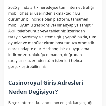
2026 yılında artık neredeyse tüm internet trafiği
mobil cihazlar üzerinden akmaktadır. Bu
durumun bilincinde olan platform, tamamen
mobil uyumlu (responsive) bir altyapıya sahiptir.
Akıllı telefonunuz veya tabletiniz üzerinden
tarayıcı yardımıyla sisteme giriş yaptığınızda, tüm
oyunlar ve menüler ekran boyutunuza otomatik
olarak adapte olur. Herhangi bir ek uygulama
indirme zorunluluğu olmadan, doğrudan
tarayıcınız üzerinden tüm işlemleri hızlıca
gerçekleştirebilirsiniz.
Casinoroyal Giriş Adresleri
Neden Değişiyor?
Birçok internet kullanıcısının en çok karşılaştığı