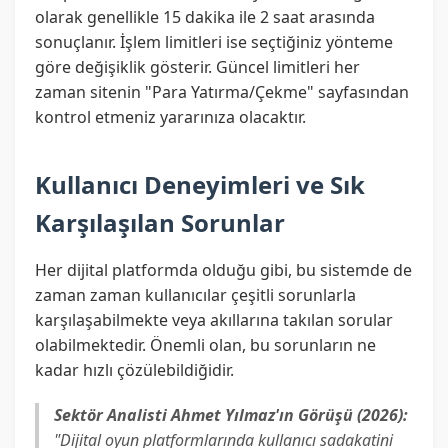
olarak genellikle 15 dakika ile 2 saat arasında
sonuçlanır. İşlem limitleri ise seçtiğiniz yönteme
göre değişiklik gösterir. Güncel limitleri her
zaman sitenin "Para Yatırma/Çekme" sayfasından
kontrol etmeniz yararınıza olacaktır.
Kullanıcı Deneyimleri ve Sık
Karşılaşılan Sorunlar
Her dijital platformda olduğu gibi, bu sistemde de
zaman zaman kullanıcılar çeşitli sorunlarla
karşılaşabilmekte veya akıllarına takılan sorular
olabilmektedir. Önemli olan, bu sorunların ne
kadar hızlı çözülebildiğidir.
Sektör Analisti Ahmet Yılmaz'ın Görüşü (2026):
"Dijital oyun platformlarında kullanıcı sadakatini