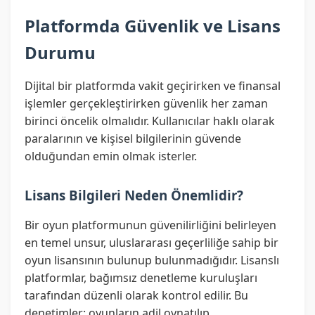
Platformda Güvenlik ve Lisans
Durumu
Dijital bir platformda vakit geçirirken ve finansal
işlemler gerçekleştirirken güvenlik her zaman
birinci öncelik olmalıdır. Kullanıcılar haklı olarak
paralarının ve kişisel bilgilerinin güvende
olduğundan emin olmak isterler.
Lisans Bilgileri Neden Önemlidir?
Bir oyun platformunun güvenilirliğini belirleyen
en temel unsur, uluslararası geçerliliğe sahip bir
oyun lisansının bulunup bulunmadığıdır. Lisanslı
platformlar, bağımsız denetleme kuruluşları
tarafından düzenli olarak kontrol edilir. Bu
denetimler; oyunların adil oynatılıp