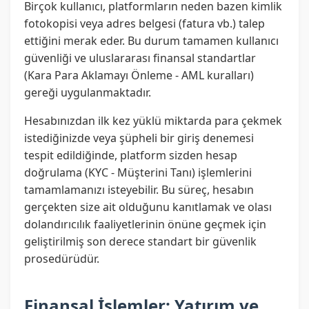
Birçok kullanıcı, platformların neden bazen kimlik
fotokopisi veya adres belgesi (fatura vb.) talep
ettiğini merak eder. Bu durum tamamen kullanıcı
güvenliği ve uluslararası finansal standartlar
(Kara Para Aklamayı Önleme - AML kuralları)
gereği uygulanmaktadır.
Hesabınızdan ilk kez yüklü miktarda para çekmek
istediğinizde veya şüpheli bir giriş denemesi
tespit edildiğinde, platform sizden hesap
doğrulama (KYC - Müşterini Tanı) işlemlerini
tamamlamanızı isteyebilir. Bu süreç, hesabın
gerçekten size ait olduğunu kanıtlamak ve olası
dolandırıcılık faaliyetlerinin önüne geçmek için
geliştirilmiş son derece standart bir güvenlik
prosedürüdür.
Finansal İşlemler: Yatırım ve