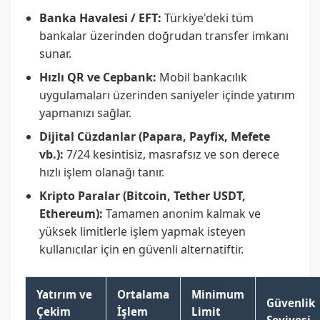
Banka Havalesi / EFT:
Türkiye'deki tüm
bankalar üzerinden doğrudan transfer imkanı
sunar.
Hızlı QR ve Cepbank:
Mobil bankacılık
uygulamaları üzerinden saniyeler içinde yatırım
yapmanızı sağlar.
Dijital Cüzdanlar (Papara, Payfix, Mefete
vb.):
7/24 kesintisiz, masrafsız ve son derece
hızlı işlem olanağı tanır.
Kripto Paralar (Bitcoin, Tether USDT,
Ethereum):
Tamamen anonim kalmak ve
yüksek limitlerle işlem yapmak isteyen
kullanıcılar için en güvenli alternatiftir.
Yatırım ve
Ortalama
Minimum
Güvenlik
Çekim
İşlem
Limit