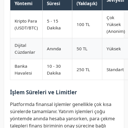
Seviyesi
Yöntemi
Süresi
(Yaklaşık)
Çok
Kripto Para
5 - 15
100 TL
Yüksek
(USDT/BTC)
Dakika
(Anonim)
Dijital
Anında
50 TL
Yüksek
Cüzdanlar
Banka
10 - 30
250 TL
Standart
Havalesi
Dakika
İşlem Süreleri ve Limitler
Platformda finansal işlemler genellikle çok kısa
sürelerde tamamlanır. Yatırım işlemleri çoğu
yöntemde anında hesaba yansırken, para çekme
talepleri finans biriminin onay sürecine bağlı