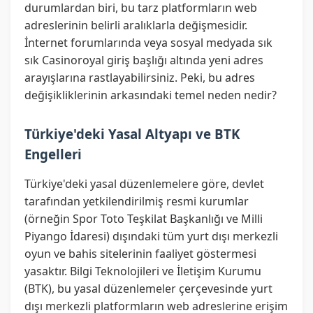
durumlardan biri, bu tarz platformların web
adreslerinin belirli aralıklarla değişmesidir.
İnternet forumlarında veya sosyal medyada sık
sık Casinoroyal giriş başlığı altında yeni adres
arayışlarına rastlayabilirsiniz. Peki, bu adres
değişikliklerinin arkasındaki temel neden nedir?
Türkiye'deki Yasal Altyapı ve BTK
Engelleri
Türkiye'deki yasal düzenlemelere göre, devlet
tarafından yetkilendirilmiş resmi kurumlar
(örneğin Spor Toto Teşkilat Başkanlığı ve Milli
Piyango İdaresi) dışındaki tüm yurt dışı merkezli
oyun ve bahis sitelerinin faaliyet göstermesi
yasaktır. Bilgi Teknolojileri ve İletişim Kurumu
(BTK), bu yasal düzenlemeler çerçevesinde yurt
dışı merkezli platformların web adreslerine erişim