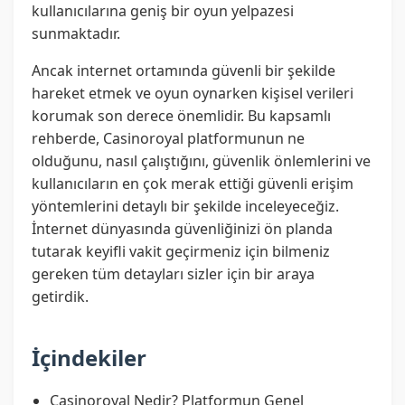
kullanıcılarına geniş bir oyun yelpazesi
sunmaktadır.
Ancak internet ortamında güvenli bir şekilde
hareket etmek ve oyun oynarken kişisel verileri
korumak son derece önemlidir. Bu kapsamlı
rehberde, Casinoroyal platformunun ne
olduğunu, nasıl çalıştığını, güvenlik önlemlerini ve
kullanıcıların en çok merak ettiği güvenli erişim
yöntemlerini detaylı bir şekilde inceleyeceğiz.
İnternet dünyasında güvenliğinizi ön planda
tutarak keyifli vakit geçirmeniz için bilmeniz
gereken tüm detayları sizler için bir araya
getirdik.
İçindekiler
Casinoroyal Nedir? Platformun Genel