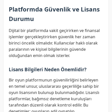
Platformda Güvenlik ve Lisans
Durumu
Dijital bir platformda vakit geçirirken ve finansal
işlemler gerçekleştirirken güvenlik her zaman
birinci öncelik olmalıdır. Kullanıcılar haklı olarak
paralarının ve kişisel bilgilerinin güvende
olduğundan emin olmak isterler.
Lisans Bilgileri Neden Önemlidir?
Bir oyun platformunun güvenilirliğini belirleyen
en temel unsur, uluslararası geçerliliğe sahip bir
oyun lisansının bulunup bulunmadığıdır. Lisanslı
platformlar, bağımsız denetleme kuruluşları
tarafından düzenli olarak kontrol edilir. Bu
denetimler; oyunların adil oynatılıp