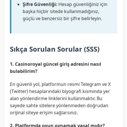
Şifre Güvenliği:
Hesap güvenliğiniz için
başka hiçbir sitede kullanmadığınız,
güçlü ve benzersiz bir şifre belirleyin.
Sıkça Sorulan Sorular (SSS)
1. Casinoroyal güncel giriş adresini nasıl
bulabilirim?
En güvenli yol, platformun resmi Telegram ve X
(Twitter) hesaplarındaki biyografi kısmında yer
alan yönlendirme linklerini kullanmaktır. Bu
sayede sahte sitelere yönlenmeden doğrudan
orijinal siteye erişim sağlarsınız.
2. Platformda oyun oynamak yasal mıdır?