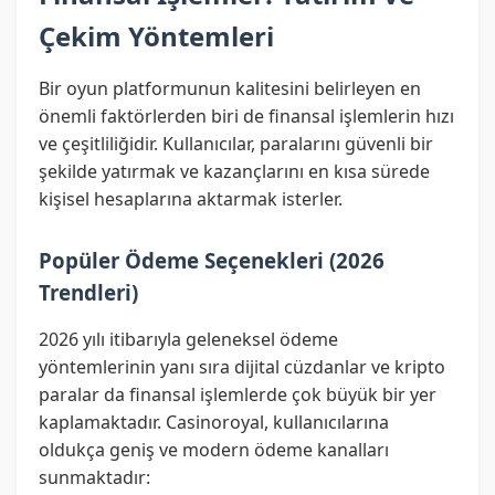
Çekim Yöntemleri
Bir oyun platformunun kalitesini belirleyen en
önemli faktörlerden biri de finansal işlemlerin hızı
ve çeşitliliğidir. Kullanıcılar, paralarını güvenli bir
şekilde yatırmak ve kazançlarını en kısa sürede
kişisel hesaplarına aktarmak isterler.
Popüler Ödeme Seçenekleri (2026
Trendleri)
2026 yılı itibarıyla geleneksel ödeme
yöntemlerinin yanı sıra dijital cüzdanlar ve kripto
paralar da finansal işlemlerde çok büyük bir yer
kaplamaktadır. Casinoroyal, kullanıcılarına
oldukça geniş ve modern ödeme kanalları
sunmaktadır: