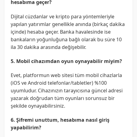
hesabıma geçer?
Dijital cüzdanlar ve kripto para yöntemleriyle
yapılan yatırımlar genellikle anında (birkaç dakika
içinde) hesaba geçer. Banka havalesinde ise
bankaların yoğunluğuna bağlı olarak bu süre 10
ila 30 dakika arasında değişebilir.
5. Mobil cihazımdan oyun oynayabilir miyim?
Evet, platformun web sitesi tüm mobil cihazlarla
(iOS ve Android telefonlar/tabletler) %100
uyumludur. Cihazınızın tarayıcısına güncel adresi
yazarak doğrudan tüm oyunları sorunsuz bir
şekilde oynayabilirsiniz.
6. Şifremi unuttum, hesabıma nasıl giriş
yapabilirim?