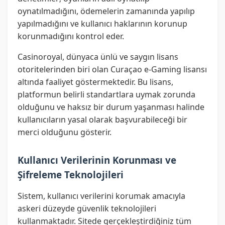
oynatılmadığını, ödemelerin zamanında yapılıp
yapılmadığını ve kullanıcı haklarının korunup
korunmadığını kontrol eder.
Casinoroyal, dünyaca ünlü ve saygın lisans
otoritelerinden biri olan Curaçao e-Gaming lisansı
altında faaliyet göstermektedir. Bu lisans,
platformun belirli standartlara uymak zorunda
olduğunu ve haksız bir durum yaşanması halinde
kullanıcıların yasal olarak başvurabileceği bir
merci olduğunu gösterir.
Kullanıcı Verilerinin Korunması ve
Şifreleme Teknolojileri
Sistem, kullanıcı verilerini korumak amacıyla
askeri düzeyde güvenlik teknolojileri
kullanmaktadır. Sitede gerçekleştirdiğiniz tüm