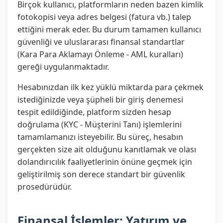
Birçok kullanıcı, platformların neden bazen kimlik
fotokopisi veya adres belgesi (fatura vb.) talep
ettiğini merak eder. Bu durum tamamen kullanıcı
güvenliği ve uluslararası finansal standartlar
(Kara Para Aklamayı Önleme - AML kuralları)
gereği uygulanmaktadır.
Hesabınızdan ilk kez yüklü miktarda para çekmek
istediğinizde veya şüpheli bir giriş denemesi
tespit edildiğinde, platform sizden hesap
doğrulama (KYC - Müşterini Tanı) işlemlerini
tamamlamanızı isteyebilir. Bu süreç, hesabın
gerçekten size ait olduğunu kanıtlamak ve olası
dolandırıcılık faaliyetlerinin önüne geçmek için
geliştirilmiş son derece standart bir güvenlik
prosedürüdür.
Finansal İşlemler: Yatırım ve