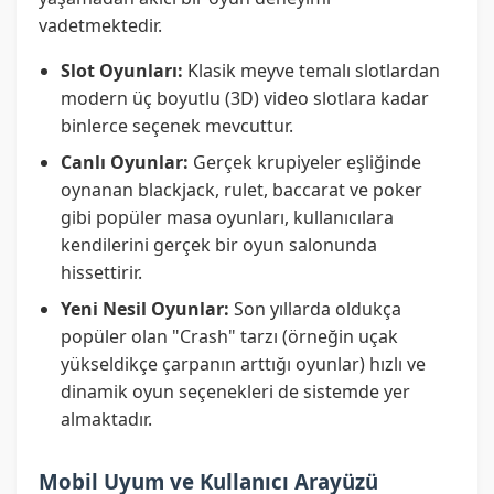
vadetmektedir.
Slot Oyunları:
Klasik meyve temalı slotlardan
modern üç boyutlu (3D) video slotlara kadar
binlerce seçenek mevcuttur.
Canlı Oyunlar:
Gerçek krupiyeler eşliğinde
oynanan blackjack, rulet, baccarat ve poker
gibi popüler masa oyunları, kullanıcılara
kendilerini gerçek bir oyun salonunda
hissettirir.
Yeni Nesil Oyunlar:
Son yıllarda oldukça
popüler olan "Crash" tarzı (örneğin uçak
yükseldikçe çarpanın arttığı oyunlar) hızlı ve
dinamik oyun seçenekleri de sistemde yer
almaktadır.
Mobil Uyum ve Kullanıcı Arayüzü