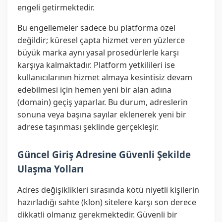
engeli getirmektedir.
Bu engellemeler sadece bu platforma özel
değildir; küresel çapta hizmet veren yüzlerce
büyük marka aynı yasal prosedürlerle karşı
karşıya kalmaktadır. Platform yetkilileri ise
kullanıcılarının hizmet almaya kesintisiz devam
edebilmesi için hemen yeni bir alan adına
(domain) geçiş yaparlar. Bu durum, adreslerin
sonuna veya başına sayılar eklenerek yeni bir
adrese taşınması şeklinde gerçekleşir.
Güncel Giriş Adresine Güvenli Şekilde
Ulaşma Yolları
Adres değişiklikleri sırasında kötü niyetli kişilerin
hazırladığı sahte (klon) sitelere karşı son derece
dikkatli olmanız gerekmektedir. Güvenli bir