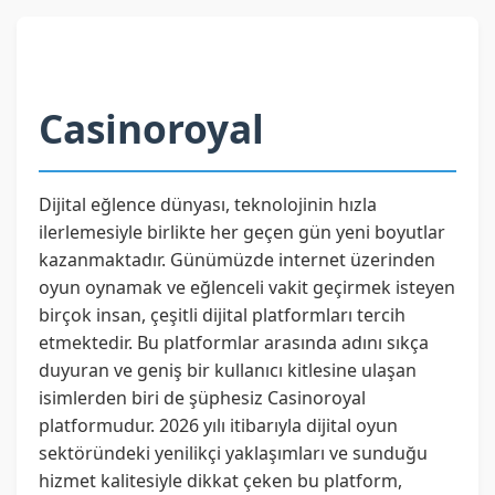
Casinoroyal
Dijital eğlence dünyası, teknolojinin hızla
ilerlemesiyle birlikte her geçen gün yeni boyutlar
kazanmaktadır. Günümüzde internet üzerinden
oyun oynamak ve eğlenceli vakit geçirmek isteyen
birçok insan, çeşitli dijital platformları tercih
etmektedir. Bu platformlar arasında adını sıkça
duyuran ve geniş bir kullanıcı kitlesine ulaşan
isimlerden biri de şüphesiz Casinoroyal
platformudur. 2026 yılı itibarıyla dijital oyun
sektöründeki yenilikçi yaklaşımları ve sunduğu
hizmet kalitesiyle dikkat çeken bu platform,