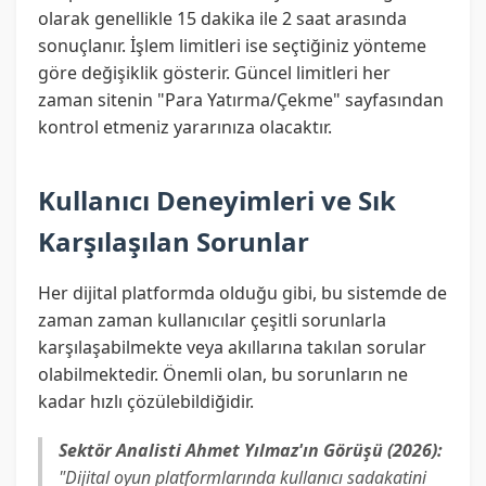
olarak genellikle 15 dakika ile 2 saat arasında
sonuçlanır. İşlem limitleri ise seçtiğiniz yönteme
göre değişiklik gösterir. Güncel limitleri her
zaman sitenin "Para Yatırma/Çekme" sayfasından
kontrol etmeniz yararınıza olacaktır.
Kullanıcı Deneyimleri ve Sık
Karşılaşılan Sorunlar
Her dijital platformda olduğu gibi, bu sistemde de
zaman zaman kullanıcılar çeşitli sorunlarla
karşılaşabilmekte veya akıllarına takılan sorular
olabilmektedir. Önemli olan, bu sorunların ne
kadar hızlı çözülebildiğidir.
Sektör Analisti Ahmet Yılmaz'ın Görüşü (2026):
"Dijital oyun platformlarında kullanıcı sadakatini