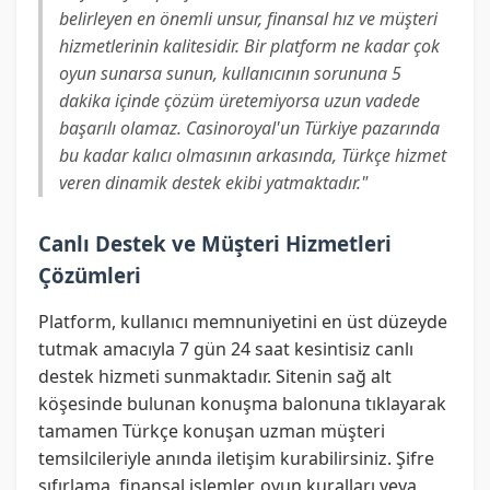
belirleyen en önemli unsur, finansal hız ve müşteri
hizmetlerinin kalitesidir. Bir platform ne kadar çok
oyun sunarsa sunun, kullanıcının sorununa 5
dakika içinde çözüm üretemiyorsa uzun vadede
başarılı olamaz. Casinoroyal'un Türkiye pazarında
bu kadar kalıcı olmasının arkasında, Türkçe hizmet
veren dinamik destek ekibi yatmaktadır."
Canlı Destek ve Müşteri Hizmetleri
Çözümleri
Platform, kullanıcı memnuniyetini en üst düzeyde
tutmak amacıyla 7 gün 24 saat kesintisiz canlı
destek hizmeti sunmaktadır. Sitenin sağ alt
köşesinde bulunan konuşma balonuna tıklayarak
tamamen Türkçe konuşan uzman müşteri
temsilcileriyle anında iletişim kurabilirsiniz. Şifre
sıfırlama, finansal işlemler, oyun kuralları veya