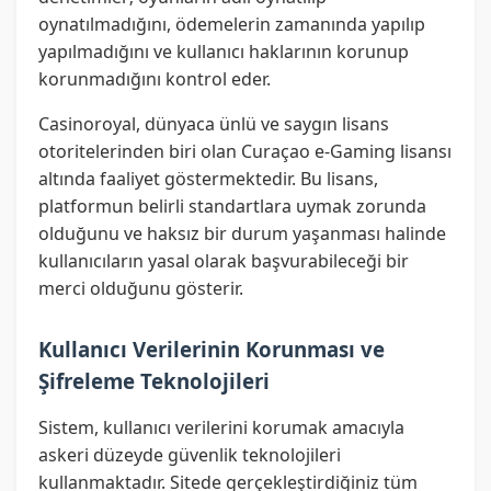
oynatılmadığını, ödemelerin zamanında yapılıp
yapılmadığını ve kullanıcı haklarının korunup
korunmadığını kontrol eder.
Casinoroyal, dünyaca ünlü ve saygın lisans
otoritelerinden biri olan Curaçao e-Gaming lisansı
altında faaliyet göstermektedir. Bu lisans,
platformun belirli standartlara uymak zorunda
olduğunu ve haksız bir durum yaşanması halinde
kullanıcıların yasal olarak başvurabileceği bir
merci olduğunu gösterir.
Kullanıcı Verilerinin Korunması ve
Şifreleme Teknolojileri
Sistem, kullanıcı verilerini korumak amacıyla
askeri düzeyde güvenlik teknolojileri
kullanmaktadır. Sitede gerçekleştirdiğiniz tüm