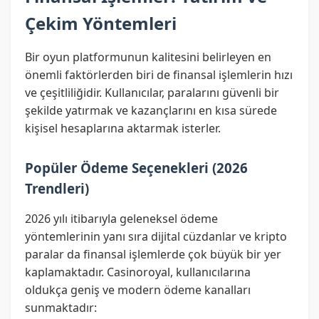
Çekim Yöntemleri
Bir oyun platformunun kalitesini belirleyen en
önemli faktörlerden biri de finansal işlemlerin hızı
ve çeşitliliğidir. Kullanıcılar, paralarını güvenli bir
şekilde yatırmak ve kazançlarını en kısa sürede
kişisel hesaplarına aktarmak isterler.
Popüler Ödeme Seçenekleri (2026
Trendleri)
2026 yılı itibarıyla geleneksel ödeme
yöntemlerinin yanı sıra dijital cüzdanlar ve kripto
paralar da finansal işlemlerde çok büyük bir yer
kaplamaktadır. Casinoroyal, kullanıcılarına
oldukça geniş ve modern ödeme kanalları
sunmaktadır: