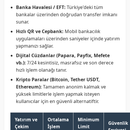
Banka Havalesi / EFT:
Türkiye'deki tüm
bankalar üzerinden doğrudan transfer imkanı
sunar.
Hızlı QR ve Cepbank:
Mobil bankacılık
uygulamaları üzerinden saniyeler içinde yatırım
yapmanızı sağlar.
Dijital Cüzdanlar (Papara, Payfix, Mefete
vb.):
7/24 kesintisiz, masrafsız ve son derece
hızlı işlem olanağı tanır.
Kripto Paralar (Bitcoin, Tether USDT,
Ethereum):
Tamamen anonim kalmak ve
yüksek limitlerle işlem yapmak isteyen
kullanıcılar için en güvenli alternatiftir.
Yatırım ve
Ortalama
Minimum
Güvenlik
Çekim
İşlem
Limit