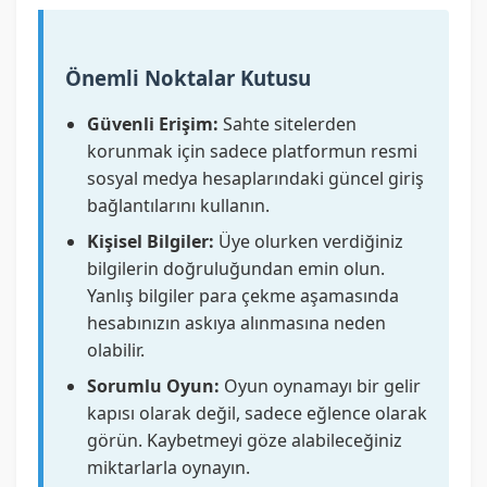
Önemli Noktalar Kutusu
Güvenli Erişim:
Sahte sitelerden
korunmak için sadece platformun resmi
sosyal medya hesaplarındaki güncel giriş
bağlantılarını kullanın.
Kişisel Bilgiler:
Üye olurken verdiğiniz
bilgilerin doğruluğundan emin olun.
Yanlış bilgiler para çekme aşamasında
hesabınızın askıya alınmasına neden
olabilir.
Sorumlu Oyun:
Oyun oynamayı bir gelir
kapısı olarak değil, sadece eğlence olarak
görün. Kaybetmeyi göze alabileceğiniz
miktarlarla oynayın.