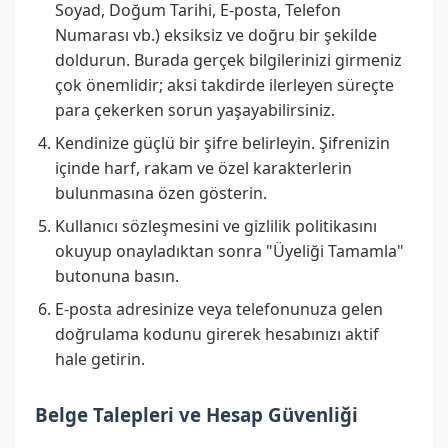
Soyad, Doğum Tarihi, E-posta, Telefon
Numarası vb.) eksiksiz ve doğru bir şekilde
doldurun. Burada gerçek bilgilerinizi girmeniz
çok önemlidir; aksi takdirde ilerleyen süreçte
para çekerken sorun yaşayabilirsiniz.
Kendinize güçlü bir şifre belirleyin. Şifrenizin
içinde harf, rakam ve özel karakterlerin
bulunmasına özen gösterin.
Kullanıcı sözleşmesini ve gizlilik politikasını
okuyup onayladıktan sonra "Üyeliği Tamamla"
butonuna basın.
E-posta adresinize veya telefonunuza gelen
doğrulama kodunu girerek hesabınızı aktif
hale getirin.
Belge Talepleri ve Hesap Güvenliği