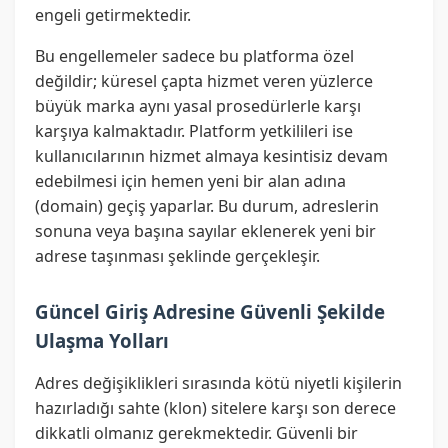
engeli getirmektedir.
Bu engellemeler sadece bu platforma özel
değildir; küresel çapta hizmet veren yüzlerce
büyük marka aynı yasal prosedürlerle karşı
karşıya kalmaktadır. Platform yetkilileri ise
kullanıcılarının hizmet almaya kesintisiz devam
edebilmesi için hemen yeni bir alan adına
(domain) geçiş yaparlar. Bu durum, adreslerin
sonuna veya başına sayılar eklenerek yeni bir
adrese taşınması şeklinde gerçekleşir.
Güncel Giriş Adresine Güvenli Şekilde
Ulaşma Yolları
Adres değişiklikleri sırasında kötü niyetli kişilerin
hazırladığı sahte (klon) sitelere karşı son derece
dikkatli olmanız gerekmektedir. Güvenli bir