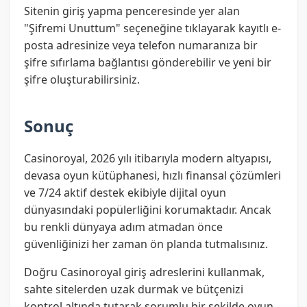
Sitenin giriş yapma penceresinde yer alan
"Şifremi Unuttum" seçeneğine tıklayarak kayıtlı e-
posta adresinize veya telefon numaranıza bir
şifre sıfırlama bağlantısı gönderebilir ve yeni bir
şifre oluşturabilirsiniz.
Sonuç
Casinoroyal, 2026 yılı itibarıyla modern altyapısı,
devasa oyun kütüphanesi, hızlı finansal çözümleri
ve 7/24 aktif destek ekibiyle dijital oyun
dünyasındaki popülerliğini korumaktadır. Ancak
bu renkli dünyaya adım atmadan önce
güvenliğinizi her zaman ön planda tutmalısınız.
Doğru Casinoroyal giriş adreslerini kullanmak,
sahte sitelerden uzak durmak ve bütçenizi
kontrol altında tutarak sorumlu bir şekilde oyun