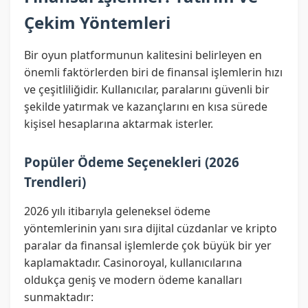
Çekim Yöntemleri
Bir oyun platformunun kalitesini belirleyen en
önemli faktörlerden biri de finansal işlemlerin hızı
ve çeşitliliğidir. Kullanıcılar, paralarını güvenli bir
şekilde yatırmak ve kazançlarını en kısa sürede
kişisel hesaplarına aktarmak isterler.
Popüler Ödeme Seçenekleri (2026
Trendleri)
2026 yılı itibarıyla geleneksel ödeme
yöntemlerinin yanı sıra dijital cüzdanlar ve kripto
paralar da finansal işlemlerde çok büyük bir yer
kaplamaktadır. Casinoroyal, kullanıcılarına
oldukça geniş ve modern ödeme kanalları
sunmaktadır: