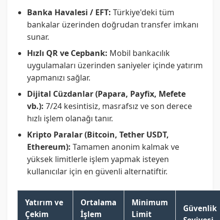
Banka Havalesi / EFT:
Türkiye'deki tüm
bankalar üzerinden doğrudan transfer imkanı
sunar.
Hızlı QR ve Cepbank:
Mobil bankacılık
uygulamaları üzerinden saniyeler içinde yatırım
yapmanızı sağlar.
Dijital Cüzdanlar (Papara, Payfix, Mefete
vb.):
7/24 kesintisiz, masrafsız ve son derece
hızlı işlem olanağı tanır.
Kripto Paralar (Bitcoin, Tether USDT,
Ethereum):
Tamamen anonim kalmak ve
yüksek limitlerle işlem yapmak isteyen
kullanıcılar için en güvenli alternatiftir.
Yatırım ve
Ortalama
Minimum
Güvenlik
Çekim
İşlem
Limit