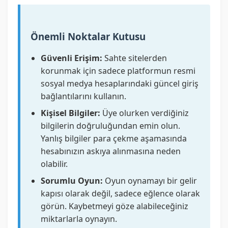
Önemli Noktalar Kutusu
Güvenli Erişim:
Sahte sitelerden
korunmak için sadece platformun resmi
sosyal medya hesaplarındaki güncel giriş
bağlantılarını kullanın.
Kişisel Bilgiler:
Üye olurken verdiğiniz
bilgilerin doğruluğundan emin olun.
Yanlış bilgiler para çekme aşamasında
hesabınızın askıya alınmasına neden
olabilir.
Sorumlu Oyun:
Oyun oynamayı bir gelir
kapısı olarak değil, sadece eğlence olarak
görün. Kaybetmeyi göze alabileceğiniz
miktarlarla oynayın.