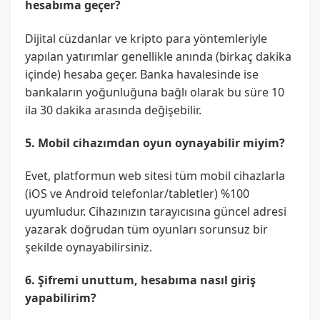
hesabıma geçer?
Dijital cüzdanlar ve kripto para yöntemleriyle
yapılan yatırımlar genellikle anında (birkaç dakika
içinde) hesaba geçer. Banka havalesinde ise
bankaların yoğunluğuna bağlı olarak bu süre 10
ila 30 dakika arasında değişebilir.
5. Mobil cihazımdan oyun oynayabilir miyim?
Evet, platformun web sitesi tüm mobil cihazlarla
(iOS ve Android telefonlar/tabletler) %100
uyumludur. Cihazınızın tarayıcısına güncel adresi
yazarak doğrudan tüm oyunları sorunsuz bir
şekilde oynayabilirsiniz.
6. Şifremi unuttum, hesabıma nasıl giriş
yapabilirim?