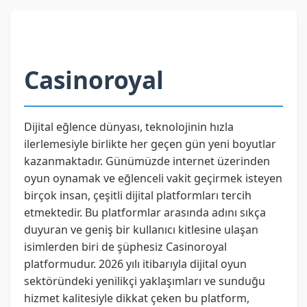
Casinoroyal
Dijital eğlence dünyası, teknolojinin hızla
ilerlemesiyle birlikte her geçen gün yeni boyutlar
kazanmaktadır. Günümüzde internet üzerinden
oyun oynamak ve eğlenceli vakit geçirmek isteyen
birçok insan, çeşitli dijital platformları tercih
etmektedir. Bu platformlar arasında adını sıkça
duyuran ve geniş bir kullanıcı kitlesine ulaşan
isimlerden biri de şüphesiz Casinoroyal
platformudur. 2026 yılı itibarıyla dijital oyun
sektöründeki yenilikçi yaklaşımları ve sunduğu
hizmet kalitesiyle dikkat çeken bu platform,