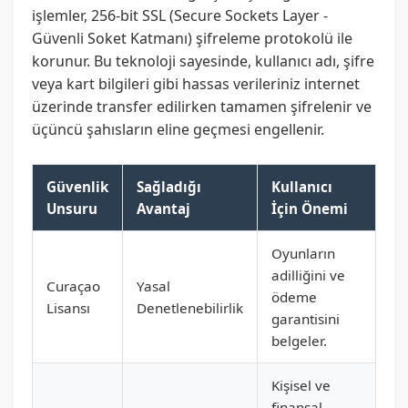
işlemler, 256-bit SSL (Secure Sockets Layer -
Güvenli Soket Katmanı) şifreleme protokolü ile
korunur. Bu teknoloji sayesinde, kullanıcı adı, şifre
veya kart bilgileri gibi hassas verileriniz internet
üzerinde transfer edilirken tamamen şifrelenir ve
üçüncü şahısların eline geçmesi engellenir.
Güvenlik
Sağladığı
Kullanıcı
Unsuru
Avantaj
İçin Önemi
Oyunların
adilliğini ve
Curaçao
Yasal
ödeme
Lisansı
Denetlenebilirlik
garantisini
belgeler.
Kişisel ve
finansal