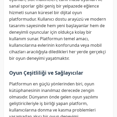
sanal sporlar gibi geniş bir yelpazede eğlence
hizmeti sunan küresel bir dijital oyun
platformudur. Kullanıcı dostu arayüzü ve modern
tasarımı sayesinde hem yeni başlayanlar hem de
deneyimli oyuncular için oldukça kolay bir
kullanım sunar. Platformun temel amacı,
kullanıcılarına evlerinin konforunda veya mobil
cihazları aracılığıyla diledikleri her yerde gerçekçi
bir oyun deneyimi yaşatmaktır.
Oyun Çeşitliliği ve Sağlayıcılar
Platformun en güçlü yönlerinden biri, oyun
kütüphanesinin inanılmaz derecede zengin
olmasıdır. Dünyanın önde gelen oyun yazılımı
geliştiricileriyle iş birliği yapan platform,
kullanıcılarına donma ve kasma problemleri
yaşamadan akıcı bir oyun deneyimi