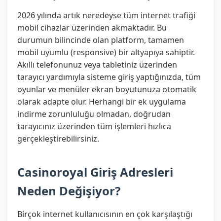
2026 yılında artık neredeyse tüm internet trafiği
mobil cihazlar üzerinden akmaktadır. Bu
durumun bilincinde olan platform, tamamen
mobil uyumlu (responsive) bir altyapıya sahiptir.
Akıllı telefonunuz veya tabletiniz üzerinden
tarayıcı yardımıyla sisteme giriş yaptığınızda, tüm
oyunlar ve menüler ekran boyutunuza otomatik
olarak adapte olur. Herhangi bir ek uygulama
indirme zorunluluğu olmadan, doğrudan
tarayıcınız üzerinden tüm işlemleri hızlıca
gerçekleştirebilirsiniz.
Casinoroyal Giriş Adresleri
Neden Değişiyor?
Birçok internet kullanıcısının en çok karşılaştığı