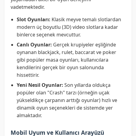
vadetmektedir.
Slot Oyunları:
Klasik meyve temalı slotlardan
modern üç boyutlu (3D) video slotlara kadar
binlerce seçenek mevcuttur.
Canlı Oyunlar:
Gerçek krupiyeler eşliğinde
oynanan blackjack, rulet, baccarat ve poker
gibi popüler masa oyunları, kullanıcılara
kendilerini gerçek bir oyun salonunda
hissettirir.
Yeni Nesil Oyunlar:
Son yıllarda oldukça
popüler olan "Crash" tarzı (örneğin uçak
yükseldikçe çarpanın arttığı oyunlar) hızlı ve
dinamik oyun seçenekleri de sistemde yer
almaktadır.
Mobil Uyum ve Kullanıcı Arayüzü