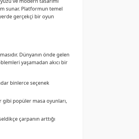
rayüzü ve modern tasarımı
nım sunar. Platformun temel
r yerde gerçekçi bir oyun
lmasıdır. Dünyanın önde gelen
roblemleri yaşamadan akıcı bir
adar binlerce seçenek
r gibi popüler masa oyunları,
eldikçe çarpanın arttığı