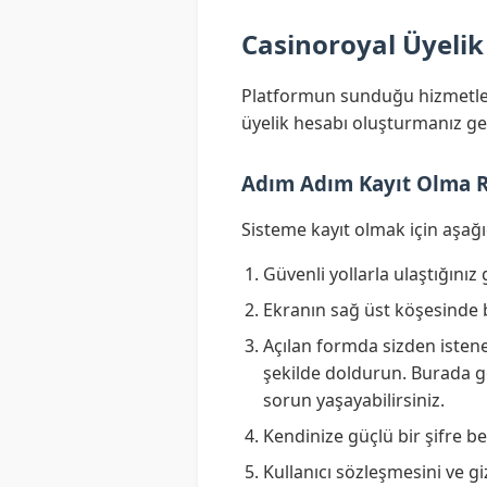
Casinoroyal Üyelik
Platformun sunduğu hizmetler
üyelik hesabı oluşturmanız ger
Adım Adım Kayıt Olma 
Sisteme kayıt olmak için aşağıd
Güvenli yollarla ulaştığınız
Ekranın sağ üst köşesinde 
Açılan formda sizden istene
şekilde doldurun. Burada ge
sorun yaşayabilirsiniz.
Kendinize güçlü bir şifre be
Kullanıcı sözleşmesini ve g