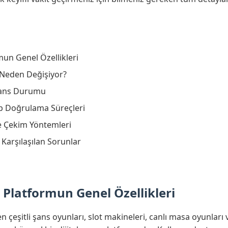
mun Genel Özellikleri
i Neden Değişiyor?
sans Durumu
ap Doğrulama Süreçleri
ve Çekim Yöntemleri
 Karşılaşılan Sorunlar
 Platformun Genel Özellikleri
 çeşitli şans oyunları, slot makineleri, canlı masa oyunları v