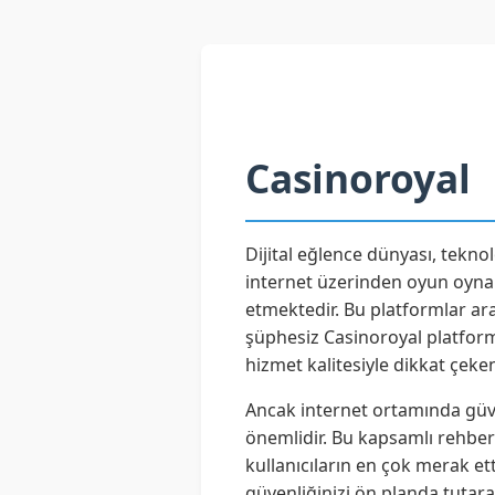
Casinoroyal
Dijital eğlence dünyası, tekno
internet üzerinden oyun oynama
etmektedir. Bu platformlar ara
şüphesiz Casinoroyal platformu
hizmet kalitesiyle dikkat çeke
Ancak internet ortamında güve
önemlidir. Bu kapsamlı rehber
kullanıcıların en çok merak et
güvenliğinizi ön planda tutarak