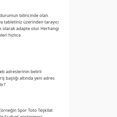
u durumun bilincinde olan
a tabletiniz üzerinden tarayıcı
k olarak adapte olur. Herhangi
eri hızlıca
b adreslerinin belirli
iş başlığı altında yeni adres
ir?
(örneğin Spor Toto Teşkilat
nin faaliyet göstermesi