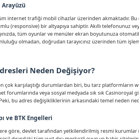
ı Arayüzü
tüm internet trafiği mobil cihazlar üzerinden akmaktadır. B
 (responsive) bir altyapıya sahiptir. Akıllı telefonunuz vey
ığınızda, tüm oyunlar ve menüler ekran boyutunuza otomati
luluğu olmadan, doğrudan tarayıcınız üzerinden tüm işleml
Adresleri Neden Değişiyor?
en çok karşılaştığı durumlardan biri, bu tarz platformların we
rnet forumlarında veya sosyal medyada sık sık Casinoroyal gir
. Peki, bu adres değişikliklerinin arkasındaki temel neden ned
pı ve BTK Engelleri
ere göre, devlet tarafından yetkilendirilmiş resmi kurumlar 
resi) dışındaki tüm yurt dışı merkezli oyun ve bahis siteleri