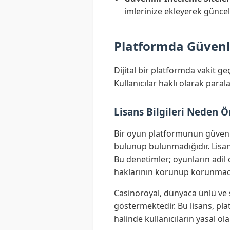
imlerinize ekleyerek güncel
Platformda Güvenl
Dijital bir platformda vakit ge
Kullanıcılar haklı olarak paral
Lisans Bilgileri Neden 
Bir oyun platformunun güvenili
bulunup bulunmadığıdır. Lisans
Bu denetimler; oyunların adil 
haklarının korunup korunmadı
Casinoroyal, dünyaca ünlü ve s
göstermektedir. Bu lisans, p
halinde kullanıcıların yasal o