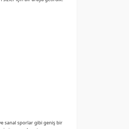
e sanal sporlar gibi geniş bir