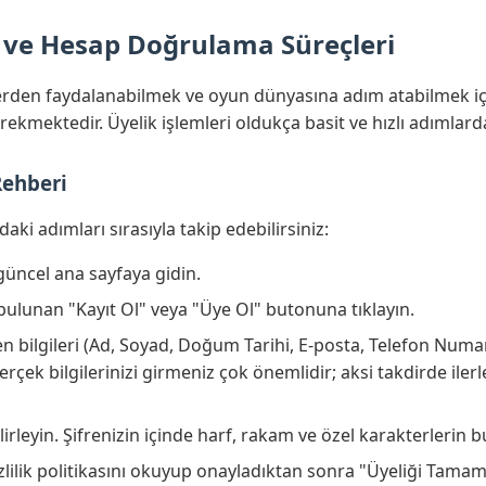
 ve Hesap Doğrulama Süreçleri
den faydalanabilmek ve oyun dünyasına adım atabilmek için 
ekmektedir. Üyelik işlemleri oldukça basit ve hızlı adımlard
Rehberi
aki adımları sırasıyla takip edebilirsiniz:
 güncel ana sayfaya gidin.
bulunan "Kayıt Ol" veya "Üye Ol" butonuna tıklayın.
n bilgileri (Ad, Soyad, Doğum Tarihi, E-posta, Telefon Numar
rçek bilgilerinizi girmeniz çok önemlidir; aksi takdirde ile
lirleyin. Şifrenizin içinde harf, rakam ve özel karakterlerin
izlilik politikasını okuyup onayladıktan sonra "Üyeliği Tama