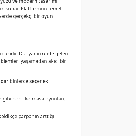
rayüzü ve modern tasarımı
nım sunar. Platformun temel
r yerde gerçekçi bir oyun
lmasıdır. Dünyanın önde gelen
roblemleri yaşamadan akıcı bir
adar binlerce seçenek
r gibi popüler masa oyunları,
eldikçe çarpanın arttığı