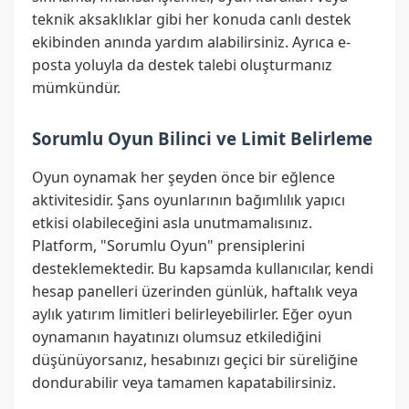
teknik aksaklıklar gibi her konuda canlı destek
ekibinden anında yardım alabilirsiniz. Ayrıca e-
posta yoluyla da destek talebi oluşturmanız
mümkündür.
Sorumlu Oyun Bilinci ve Limit Belirleme
Oyun oynamak her şeyden önce bir eğlence
aktivitesidir. Şans oyunlarının bağımlılık yapıcı
etkisi olabileceğini asla unutmamalısınız.
Platform, "Sorumlu Oyun" prensiplerini
desteklemektedir. Bu kapsamda kullanıcılar, kendi
hesap panelleri üzerinden günlük, haftalık veya
aylık yatırım limitleri belirleyebilirler. Eğer oyun
oynamanın hayatınızı olumsuz etkilediğini
düşünüyorsanız, hesabınızı geçici bir süreliğine
dondurabilir veya tamamen kapatabilirsiniz.