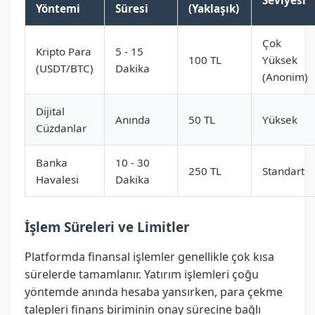
Seviyesi
Yöntemi
Süresi
(Yaklaşık)
Çok
Kripto Para
5 - 15
100 TL
Yüksek
(USDT/BTC)
Dakika
(Anonim)
Dijital
Anında
50 TL
Yüksek
Cüzdanlar
Banka
10 - 30
250 TL
Standart
Havalesi
Dakika
İşlem Süreleri ve Limitler
Platformda finansal işlemler genellikle çok kısa
sürelerde tamamlanır. Yatırım işlemleri çoğu
yöntemde anında hesaba yansırken, para çekme
talepleri finans biriminin onay sürecine bağlı