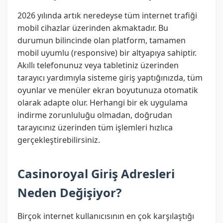
2026 yılında artık neredeyse tüm internet trafiği
mobil cihazlar üzerinden akmaktadır. Bu
durumun bilincinde olan platform, tamamen
mobil uyumlu (responsive) bir altyapıya sahiptir.
Akıllı telefonunuz veya tabletiniz üzerinden
tarayıcı yardımıyla sisteme giriş yaptığınızda, tüm
oyunlar ve menüler ekran boyutunuza otomatik
olarak adapte olur. Herhangi bir ek uygulama
indirme zorunluluğu olmadan, doğrudan
tarayıcınız üzerinden tüm işlemleri hızlıca
gerçekleştirebilirsiniz.
Casinoroyal Giriş Adresleri
Neden Değişiyor?
Birçok internet kullanıcısının en çok karşılaştığı