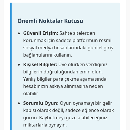
Önemli Noktalar Kutusu
Güvenli Erişim:
Sahte sitelerden
korunmak için sadece platformun resmi
sosyal medya hesaplarındaki güncel giriş
bağlantılarını kullanın.
Kişisel Bilgiler:
Üye olurken verdiğiniz
bilgilerin doğruluğundan emin olun.
Yanlış bilgiler para çekme aşamasında
hesabınızın askıya alınmasına neden
olabilir.
Sorumlu Oyun:
Oyun oynamayı bir gelir
kapısı olarak değil, sadece eğlence olarak
görün. Kaybetmeyi göze alabileceğiniz
miktarlarla oynayın.