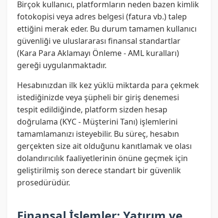
Birçok kullanıcı, platformların neden bazen kimlik
fotokopisi veya adres belgesi (fatura vb.) talep
ettiğini merak eder. Bu durum tamamen kullanıcı
güvenliği ve uluslararası finansal standartlar
(Kara Para Aklamayı Önleme - AML kuralları)
gereği uygulanmaktadır.
Hesabınızdan ilk kez yüklü miktarda para çekmek
istediğinizde veya şüpheli bir giriş denemesi
tespit edildiğinde, platform sizden hesap
doğrulama (KYC - Müşterini Tanı) işlemlerini
tamamlamanızı isteyebilir. Bu süreç, hesabın
gerçekten size ait olduğunu kanıtlamak ve olası
dolandırıcılık faaliyetlerinin önüne geçmek için
geliştirilmiş son derece standart bir güvenlik
prosedürüdür.
Finansal İşlemler: Yatırım ve