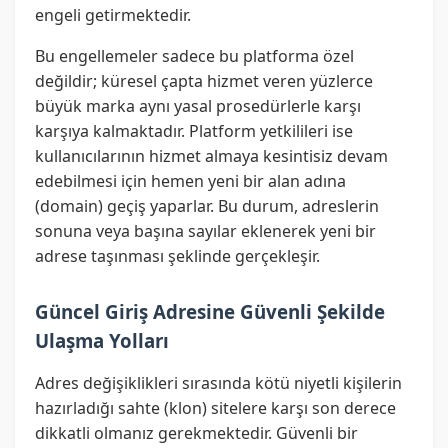
engeli getirmektedir.
Bu engellemeler sadece bu platforma özel
değildir; küresel çapta hizmet veren yüzlerce
büyük marka aynı yasal prosedürlerle karşı
karşıya kalmaktadır. Platform yetkilileri ise
kullanıcılarının hizmet almaya kesintisiz devam
edebilmesi için hemen yeni bir alan adına
(domain) geçiş yaparlar. Bu durum, adreslerin
sonuna veya başına sayılar eklenerek yeni bir
adrese taşınması şeklinde gerçekleşir.
Güncel Giriş Adresine Güvenli Şekilde
Ulaşma Yolları
Adres değişiklikleri sırasında kötü niyetli kişilerin
hazırladığı sahte (klon) sitelere karşı son derece
dikkatli olmanız gerekmektedir. Güvenli bir