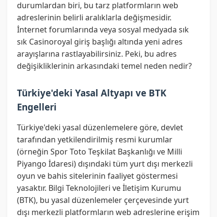
durumlardan biri, bu tarz platformların web
adreslerinin belirli aralıklarla değişmesidir.
İnternet forumlarında veya sosyal medyada sık
sık Casinoroyal giriş başlığı altında yeni adres
arayışlarına rastlayabilirsiniz. Peki, bu adres
değişikliklerinin arkasındaki temel neden nedir?
Türkiye'deki Yasal Altyapı ve BTK
Engelleri
Türkiye'deki yasal düzenlemelere göre, devlet
tarafından yetkilendirilmiş resmi kurumlar
(örneğin Spor Toto Teşkilat Başkanlığı ve Milli
Piyango İdaresi) dışındaki tüm yurt dışı merkezli
oyun ve bahis sitelerinin faaliyet göstermesi
yasaktır. Bilgi Teknolojileri ve İletişim Kurumu
(BTK), bu yasal düzenlemeler çerçevesinde yurt
dışı merkezli platformların web adreslerine erişim