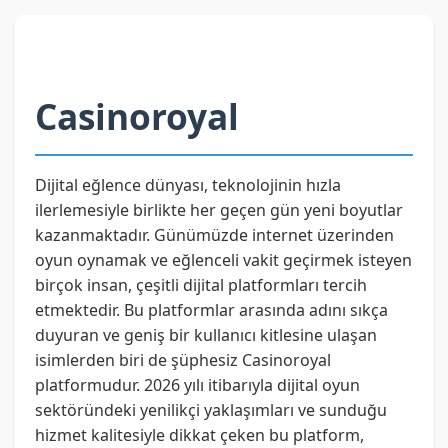
Casinoroyal
Dijital eğlence dünyası, teknolojinin hızla
ilerlemesiyle birlikte her geçen gün yeni boyutlar
kazanmaktadır. Günümüzde internet üzerinden
oyun oynamak ve eğlenceli vakit geçirmek isteyen
birçok insan, çeşitli dijital platformları tercih
etmektedir. Bu platformlar arasında adını sıkça
duyuran ve geniş bir kullanıcı kitlesine ulaşan
isimlerden biri de şüphesiz Casinoroyal
platformudur. 2026 yılı itibarıyla dijital oyun
sektöründeki yenilikçi yaklaşımları ve sunduğu
hizmet kalitesiyle dikkat çeken bu platform,