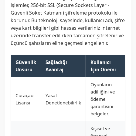
işlemler, 256-bit SSL (Secure Sockets Layer -
Güvenli Soket Katmanı) şifreleme protokolü ile
korunur. Bu teknoloji sayesinde, kullanıcı adı, şifre
veya kart bilgileri gibi hassas verileriniz internet
üzerinde transfer edilirken tamamen şifrelenir ve
üçüncü şahısların eline geçmesi engellenir.
Güvenlik
Sağladığı
Kullanıcı
Unsuru
Avantaj
İçin Önemi
Oyunların
adilliğini ve
Curaçao
Yasal
ödeme
Lisansı
Denetlenebilirlik
garantisini
belgeler.
Kişisel ve
finansal