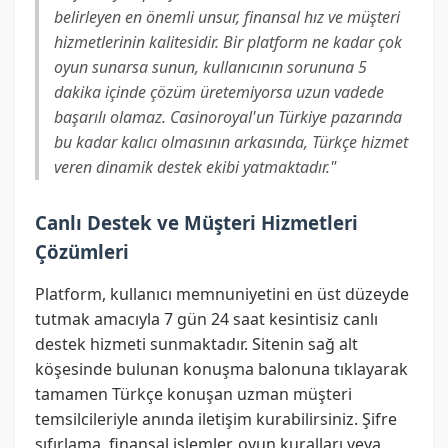
belirleyen en önemli unsur, finansal hız ve müşteri
hizmetlerinin kalitesidir. Bir platform ne kadar çok
oyun sunarsa sunun, kullanıcının sorununa 5
dakika içinde çözüm üretemiyorsa uzun vadede
başarılı olamaz. Casinoroyal'un Türkiye pazarında
bu kadar kalıcı olmasının arkasında, Türkçe hizmet
veren dinamik destek ekibi yatmaktadır."
Canlı Destek ve Müşteri Hizmetleri
Çözümleri
Platform, kullanıcı memnuniyetini en üst düzeyde
tutmak amacıyla 7 gün 24 saat kesintisiz canlı
destek hizmeti sunmaktadır. Sitenin sağ alt
köşesinde bulunan konuşma balonuna tıklayarak
tamamen Türkçe konuşan uzman müşteri
temsilcileriyle anında iletişim kurabilirsiniz. Şifre
sıfırlama, finansal işlemler, oyun kuralları veya