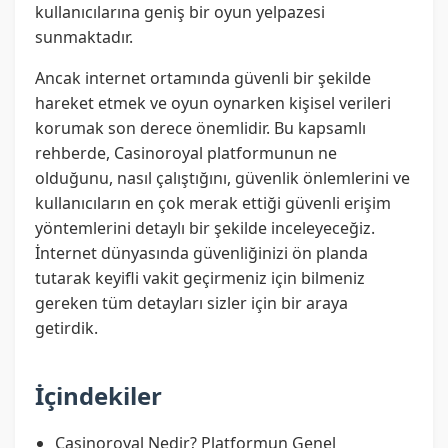
kullanıcılarına geniş bir oyun yelpazesi
sunmaktadır.
Ancak internet ortamında güvenli bir şekilde
hareket etmek ve oyun oynarken kişisel verileri
korumak son derece önemlidir. Bu kapsamlı
rehberde, Casinoroyal platformunun ne
olduğunu, nasıl çalıştığını, güvenlik önlemlerini ve
kullanıcıların en çok merak ettiği güvenli erişim
yöntemlerini detaylı bir şekilde inceleyeceğiz.
İnternet dünyasında güvenliğinizi ön planda
tutarak keyifli vakit geçirmeniz için bilmeniz
gereken tüm detayları sizler için bir araya
getirdik.
İçindekiler
Casinoroyal Nedir? Platformun Genel