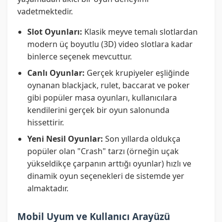
vadetmektedir.
Slot Oyunları:
Klasik meyve temalı slotlardan
modern üç boyutlu (3D) video slotlara kadar
binlerce seçenek mevcuttur.
Canlı Oyunlar:
Gerçek krupiyeler eşliğinde
oynanan blackjack, rulet, baccarat ve poker
gibi popüler masa oyunları, kullanıcılara
kendilerini gerçek bir oyun salonunda
hissettirir.
Yeni Nesil Oyunlar:
Son yıllarda oldukça
popüler olan "Crash" tarzı (örneğin uçak
yükseldikçe çarpanın arttığı oyunlar) hızlı ve
dinamik oyun seçenekleri de sistemde yer
almaktadır.
Mobil Uyum ve Kullanıcı Arayüzü