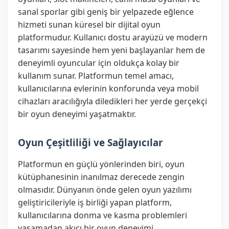
sanal sporlar gibi geniş bir yelpazede eğlence
hizmeti sunan küresel bir dijital oyun
platformudur. Kullanıcı dostu arayüzü ve modern
tasarımı sayesinde hem yeni başlayanlar hem de
deneyimli oyuncular için oldukça kolay bir
kullanım sunar. Platformun temel amacı,
kullanıcılarına evlerinin konforunda veya mobil
cihazları aracılığıyla diledikleri her yerde gerçekçi
bir oyun deneyimi yaşatmaktır.
Oyun Çeşitliliği ve Sağlayıcılar
Platformun en güçlü yönlerinden biri, oyun
kütüphanesinin inanılmaz derecede zengin
olmasıdır. Dünyanın önde gelen oyun yazılımı
geliştiricileriyle iş birliği yapan platform,
kullanıcılarına donma ve kasma problemleri
yaşamadan akıcı bir oyun deneyimi