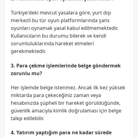
Türkiye'deki mevcut yasalara göre, yurt dışı
merkezli bu tür oyun platformlarında şans
oyunları oynamak yasal kabul edilmemektedir.
Kullanıcıların bu durumu bilerek ve kendi
sorumluluklarında hareket etmeleri
gerekmektedir.
3. Para çekme işlemlerinde belge göndermek
zorunlu mu?
Her işlemde belge istenmez. Ancak ilk kez yüksek
miktarda para çekeceğiniz zaman veya
hesabınızda şüpheli bir hareket görüldüğünde,
güvenlik amacıyla kimlik doğrulaması için belge
talep edilebilir.
4. Yatırım yaptığım para ne kadar sürede