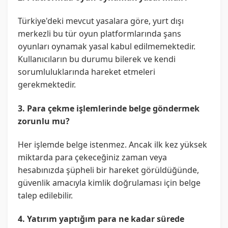
Türkiye'deki mevcut yasalara göre, yurt dışı
merkezli bu tür oyun platformlarında şans
oyunları oynamak yasal kabul edilmemektedir.
Kullanıcıların bu durumu bilerek ve kendi
sorumluluklarında hareket etmeleri
gerekmektedir.
3. Para çekme işlemlerinde belge göndermek
zorunlu mu?
Her işlemde belge istenmez. Ancak ilk kez yüksek
miktarda para çekeceğiniz zaman veya
hesabınızda şüpheli bir hareket görüldüğünde,
güvenlik amacıyla kimlik doğrulaması için belge
talep edilebilir.
4. Yatırım yaptığım para ne kadar sürede