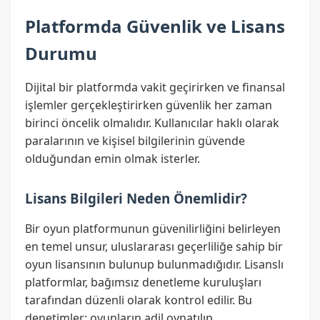
Platformda Güvenlik ve Lisans
Durumu
Dijital bir platformda vakit geçirirken ve finansal
işlemler gerçekleştirirken güvenlik her zaman
birinci öncelik olmalıdır. Kullanıcılar haklı olarak
paralarının ve kişisel bilgilerinin güvende
olduğundan emin olmak isterler.
Lisans Bilgileri Neden Önemlidir?
Bir oyun platformunun güvenilirliğini belirleyen
en temel unsur, uluslararası geçerliliğe sahip bir
oyun lisansının bulunup bulunmadığıdır. Lisanslı
platformlar, bağımsız denetleme kuruluşları
tarafından düzenli olarak kontrol edilir. Bu
denetimler; oyunların adil oynatılıp