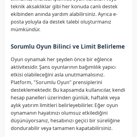
teknik aksaklıklar gibi her konuda canlı destek
ekibinden anında yardım alabilirsiniz. Ayrıca e-
posta yoluyla da destek talebi oluşturmanız
mümkündür.
Sorumlu Oyun Bilinci ve Limit Belirleme
Oyun oynamak her şeyden önce bir eğlence
aktivitesidir. Şans oyunlarının bağımlılık yapıcı
etkisi olabileceğini asla unutmamalısınız.
Platform, "Sorumlu Oyun" prensiplerini
desteklemektedir. Bu kapsamda kullanıcılar, kendi
hesap panelleri üzerinden günlük, haftalık veya
aylık yatırım limitleri belirleyebilirler. Eğer oyun
oynamanın hayatınızı olumsuz etkilediğini
düşünüyorsanız, hesabınızı geçici bir süreliğine
dondurabilir veya tamamen kapatabilirsiniz.