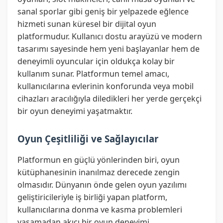
sanal sporlar gibi geniş bir yelpazede eğlence
hizmeti sunan küresel bir dijital oyun
platformudur. Kullanıcı dostu arayüzü ve modern
tasarımı sayesinde hem yeni başlayanlar hem de
deneyimli oyuncular için oldukça kolay bir
kullanım sunar. Platformun temel amacı,
kullanıcılarına evlerinin konforunda veya mobil
cihazları aracılığıyla diledikleri her yerde gerçekçi
bir oyun deneyimi yaşatmaktır.
Oyun Çeşitliliği ve Sağlayıcılar
Platformun en güçlü yönlerinden biri, oyun
kütüphanesinin inanılmaz derecede zengin
olmasıdır. Dünyanın önde gelen oyun yazılımı
geliştiricileriyle iş birliği yapan platform,
kullanıcılarına donma ve kasma problemleri
yaşamadan akıcı bir oyun deneyimi