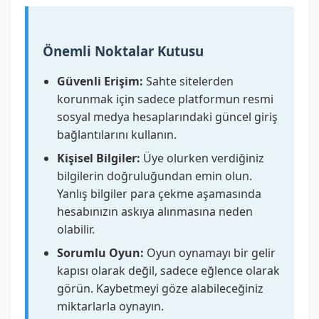
Önemli Noktalar Kutusu
Güvenli Erişim:
Sahte sitelerden
korunmak için sadece platformun resmi
sosyal medya hesaplarındaki güncel giriş
bağlantılarını kullanın.
Kişisel Bilgiler:
Üye olurken verdiğiniz
bilgilerin doğruluğundan emin olun.
Yanlış bilgiler para çekme aşamasında
hesabınızın askıya alınmasına neden
olabilir.
Sorumlu Oyun:
Oyun oynamayı bir gelir
kapısı olarak değil, sadece eğlence olarak
görün. Kaybetmeyi göze alabileceğiniz
miktarlarla oynayın.