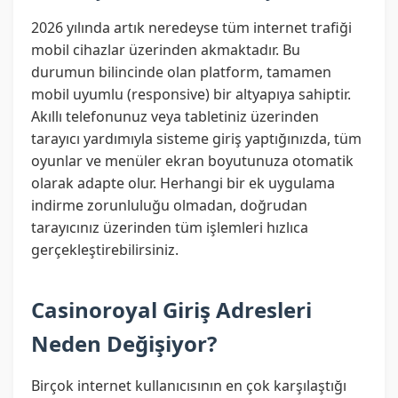
2026 yılında artık neredeyse tüm internet trafiği
mobil cihazlar üzerinden akmaktadır. Bu
durumun bilincinde olan platform, tamamen
mobil uyumlu (responsive) bir altyapıya sahiptir.
Akıllı telefonunuz veya tabletiniz üzerinden
tarayıcı yardımıyla sisteme giriş yaptığınızda, tüm
oyunlar ve menüler ekran boyutunuza otomatik
olarak adapte olur. Herhangi bir ek uygulama
indirme zorunluluğu olmadan, doğrudan
tarayıcınız üzerinden tüm işlemleri hızlıca
gerçekleştirebilirsiniz.
Casinoroyal Giriş Adresleri
Neden Değişiyor?
Birçok internet kullanıcısının en çok karşılaştığı