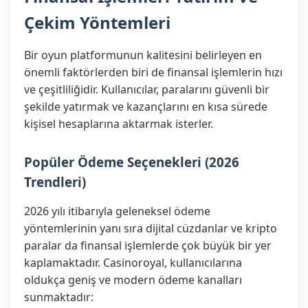
Çekim Yöntemleri
Bir oyun platformunun kalitesini belirleyen en
önemli faktörlerden biri de finansal işlemlerin hızı
ve çeşitliliğidir. Kullanıcılar, paralarını güvenli bir
şekilde yatırmak ve kazançlarını en kısa sürede
kişisel hesaplarına aktarmak isterler.
Popüler Ödeme Seçenekleri (2026
Trendleri)
2026 yılı itibarıyla geleneksel ödeme
yöntemlerinin yanı sıra dijital cüzdanlar ve kripto
paralar da finansal işlemlerde çok büyük bir yer
kaplamaktadır. Casinoroyal, kullanıcılarına
oldukça geniş ve modern ödeme kanalları
sunmaktadır: