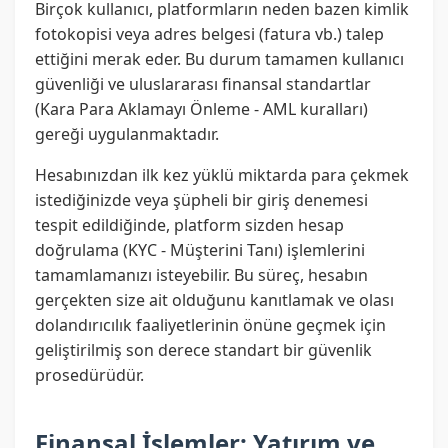
Birçok kullanıcı, platformların neden bazen kimlik
fotokopisi veya adres belgesi (fatura vb.) talep
ettiğini merak eder. Bu durum tamamen kullanıcı
güvenliği ve uluslararası finansal standartlar
(Kara Para Aklamayı Önleme - AML kuralları)
gereği uygulanmaktadır.
Hesabınızdan ilk kez yüklü miktarda para çekmek
istediğinizde veya şüpheli bir giriş denemesi
tespit edildiğinde, platform sizden hesap
doğrulama (KYC - Müşterini Tanı) işlemlerini
tamamlamanızı isteyebilir. Bu süreç, hesabın
gerçekten size ait olduğunu kanıtlamak ve olası
dolandırıcılık faaliyetlerinin önüne geçmek için
geliştirilmiş son derece standart bir güvenlik
prosedürüdür.
Finansal İşlemler: Yatırım ve