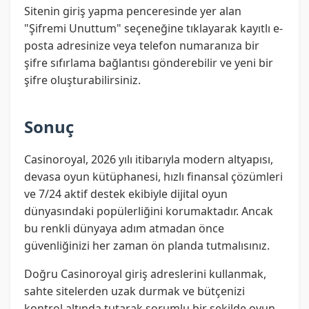
Sitenin giriş yapma penceresinde yer alan
"Şifremi Unuttum" seçeneğine tıklayarak kayıtlı e-
posta adresinize veya telefon numaranıza bir
şifre sıfırlama bağlantısı gönderebilir ve yeni bir
şifre oluşturabilirsiniz.
Sonuç
Casinoroyal, 2026 yılı itibarıyla modern altyapısı,
devasa oyun kütüphanesi, hızlı finansal çözümleri
ve 7/24 aktif destek ekibiyle dijital oyun
dünyasındaki popülerliğini korumaktadır. Ancak
bu renkli dünyaya adım atmadan önce
güvenliğinizi her zaman ön planda tutmalısınız.
Doğru Casinoroyal giriş adreslerini kullanmak,
sahte sitelerden uzak durmak ve bütçenizi
kontrol altında tutarak sorumlu bir şekilde oyun