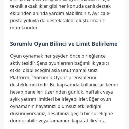
teknik aksaklıklar gibi her konuda canlı destek
ekibinden anında yardım alabilirsiniz. Ayrıca e-
posta yoluyla da destek talebi oluşturmanız
mümkündür.
Sorumlu Oyun Bilinci ve Limit Belirleme
Oyun oynamak her şeyden önce bir eğlence
aktivitesidir. Şans oyunlarının bağımlılık yapıcı
etkisi olabileceğini asla unutmamalısınız.
Platform, "Sorumlu Oyun" prensiplerini
desteklemektedir. Bu kapsamda kullanıcılar, kendi
hesap panelleri üzerinden günlük, haftalık veya
aylık yatırım limitleri belirleyebilirler. Eğer oyun
oynamanın hayatınızı olumsuz etkilediğini
düşünüyorsanız, hesabınızı geçici bir süreliğine
dondurabilir veya tamamen kapatabilirsiniz.