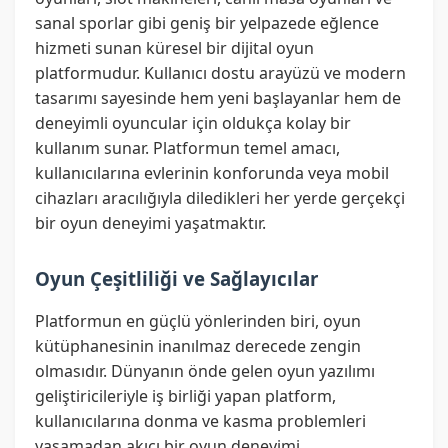
sanal sporlar gibi geniş bir yelpazede eğlence
hizmeti sunan küresel bir dijital oyun
platformudur. Kullanıcı dostu arayüzü ve modern
tasarımı sayesinde hem yeni başlayanlar hem de
deneyimli oyuncular için oldukça kolay bir
kullanım sunar. Platformun temel amacı,
kullanıcılarına evlerinin konforunda veya mobil
cihazları aracılığıyla diledikleri her yerde gerçekçi
bir oyun deneyimi yaşatmaktır.
Oyun Çeşitliliği ve Sağlayıcılar
Platformun en güçlü yönlerinden biri, oyun
kütüphanesinin inanılmaz derecede zengin
olmasıdır. Dünyanın önde gelen oyun yazılımı
geliştiricileriyle iş birliği yapan platform,
kullanıcılarına donma ve kasma problemleri
yaşamadan akıcı bir oyun deneyimi