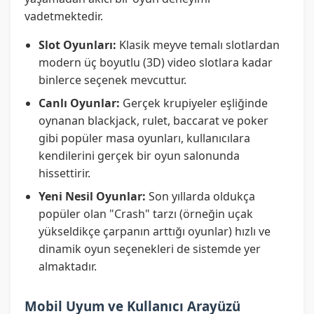
vadetmektedir.
Slot Oyunları:
Klasik meyve temalı slotlardan
modern üç boyutlu (3D) video slotlara kadar
binlerce seçenek mevcuttur.
Canlı Oyunlar:
Gerçek krupiyeler eşliğinde
oynanan blackjack, rulet, baccarat ve poker
gibi popüler masa oyunları, kullanıcılara
kendilerini gerçek bir oyun salonunda
hissettirir.
Yeni Nesil Oyunlar:
Son yıllarda oldukça
popüler olan "Crash" tarzı (örneğin uçak
yükseldikçe çarpanın arttığı oyunlar) hızlı ve
dinamik oyun seçenekleri de sistemde yer
almaktadır.
Mobil Uyum ve Kullanıcı Arayüzü