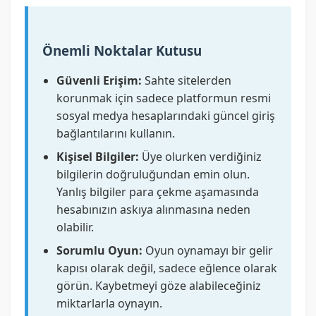
Önemli Noktalar Kutusu
Güvenli Erişim:
Sahte sitelerden
korunmak için sadece platformun resmi
sosyal medya hesaplarındaki güncel giriş
bağlantılarını kullanın.
Kişisel Bilgiler:
Üye olurken verdiğiniz
bilgilerin doğruluğundan emin olun.
Yanlış bilgiler para çekme aşamasında
hesabınızın askıya alınmasına neden
olabilir.
Sorumlu Oyun:
Oyun oynamayı bir gelir
kapısı olarak değil, sadece eğlence olarak
görün. Kaybetmeyi göze alabileceğiniz
miktarlarla oynayın.