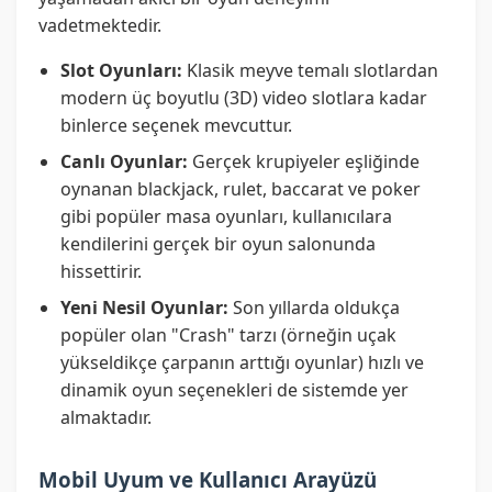
vadetmektedir.
Slot Oyunları:
Klasik meyve temalı slotlardan
modern üç boyutlu (3D) video slotlara kadar
binlerce seçenek mevcuttur.
Canlı Oyunlar:
Gerçek krupiyeler eşliğinde
oynanan blackjack, rulet, baccarat ve poker
gibi popüler masa oyunları, kullanıcılara
kendilerini gerçek bir oyun salonunda
hissettirir.
Yeni Nesil Oyunlar:
Son yıllarda oldukça
popüler olan "Crash" tarzı (örneğin uçak
yükseldikçe çarpanın arttığı oyunlar) hızlı ve
dinamik oyun seçenekleri de sistemde yer
almaktadır.
Mobil Uyum ve Kullanıcı Arayüzü