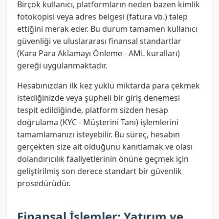
Birçok kullanıcı, platformların neden bazen kimlik
fotokopisi veya adres belgesi (fatura vb.) talep
ettiğini merak eder. Bu durum tamamen kullanıcı
güvenliği ve uluslararası finansal standartlar
(Kara Para Aklamayı Önleme - AML kuralları)
gereği uygulanmaktadır.
Hesabınızdan ilk kez yüklü miktarda para çekmek
istediğinizde veya şüpheli bir giriş denemesi
tespit edildiğinde, platform sizden hesap
doğrulama (KYC - Müşterini Tanı) işlemlerini
tamamlamanızı isteyebilir. Bu süreç, hesabın
gerçekten size ait olduğunu kanıtlamak ve olası
dolandırıcılık faaliyetlerinin önüne geçmek için
geliştirilmiş son derece standart bir güvenlik
prosedürüdür.
Finansal İşlemler: Yatırım ve