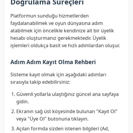
Doğrulama Süreçleri
Platformun sunduğu hizmetlerden
faydalanabilmek ve oyun dünyasına adım
atabilmek için öncelikle kendinize ait bir üyelik
hesabı oluşturmanız gerekmektedir. Üyelik
işlemleri oldukça basit ve hızlı adımlardan oluşur.
Adım Adım Kayıt Olma Rehberi
Sisteme kayıt olmak için aşağıdaki adımları
sırasıyla takip edebilirsiniz:
Güvenli yollarla ulaştığınız güncel ana sayfaya
gidin.
Ekranın sağ üst köşesinde bulunan "Kayıt Ol"
veya "Üye Ol" butonuna tıklayın.
Açılan formda sizden istenen bilgileri (Ad,