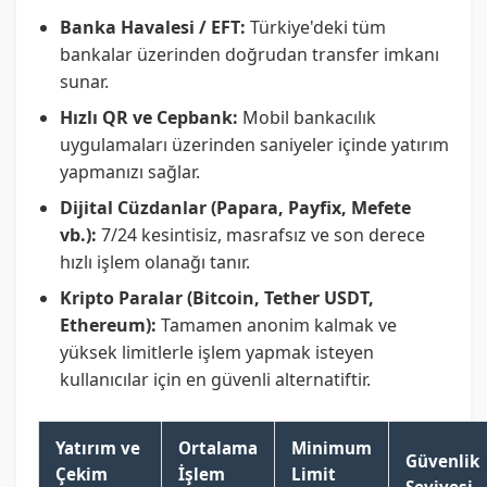
Banka Havalesi / EFT:
Türkiye'deki tüm
bankalar üzerinden doğrudan transfer imkanı
sunar.
Hızlı QR ve Cepbank:
Mobil bankacılık
uygulamaları üzerinden saniyeler içinde yatırım
yapmanızı sağlar.
Dijital Cüzdanlar (Papara, Payfix, Mefete
vb.):
7/24 kesintisiz, masrafsız ve son derece
hızlı işlem olanağı tanır.
Kripto Paralar (Bitcoin, Tether USDT,
Ethereum):
Tamamen anonim kalmak ve
yüksek limitlerle işlem yapmak isteyen
kullanıcılar için en güvenli alternatiftir.
Yatırım ve
Ortalama
Minimum
Güvenlik
Çekim
İşlem
Limit