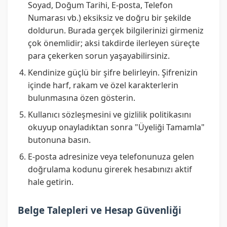
Soyad, Doğum Tarihi, E-posta, Telefon
Numarası vb.) eksiksiz ve doğru bir şekilde
doldurun. Burada gerçek bilgilerinizi girmeniz
çok önemlidir; aksi takdirde ilerleyen süreçte
para çekerken sorun yaşayabilirsiniz.
Kendinize güçlü bir şifre belirleyin. Şifrenizin
içinde harf, rakam ve özel karakterlerin
bulunmasına özen gösterin.
Kullanıcı sözleşmesini ve gizlilik politikasını
okuyup onayladıktan sonra "Üyeliği Tamamla"
butonuna basın.
E-posta adresinize veya telefonunuza gelen
doğrulama kodunu girerek hesabınızı aktif
hale getirin.
Belge Talepleri ve Hesap Güvenliği