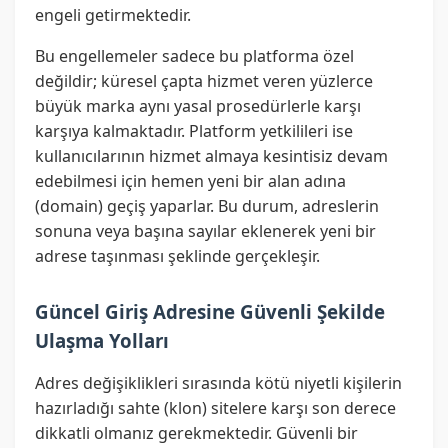
engeli getirmektedir.
Bu engellemeler sadece bu platforma özel
değildir; küresel çapta hizmet veren yüzlerce
büyük marka aynı yasal prosedürlerle karşı
karşıya kalmaktadır. Platform yetkilileri ise
kullanıcılarının hizmet almaya kesintisiz devam
edebilmesi için hemen yeni bir alan adına
(domain) geçiş yaparlar. Bu durum, adreslerin
sonuna veya başına sayılar eklenerek yeni bir
adrese taşınması şeklinde gerçekleşir.
Güncel Giriş Adresine Güvenli Şekilde
Ulaşma Yolları
Adres değişiklikleri sırasında kötü niyetli kişilerin
hazırladığı sahte (klon) sitelere karşı son derece
dikkatli olmanız gerekmektedir. Güvenli bir