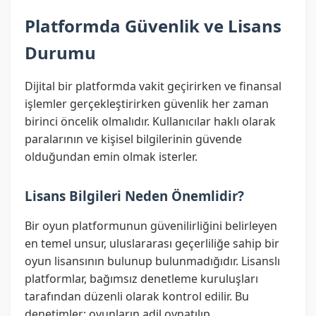
Platformda Güvenlik ve Lisans
Durumu
Dijital bir platformda vakit geçirirken ve finansal
işlemler gerçekleştirirken güvenlik her zaman
birinci öncelik olmalıdır. Kullanıcılar haklı olarak
paralarının ve kişisel bilgilerinin güvende
olduğundan emin olmak isterler.
Lisans Bilgileri Neden Önemlidir?
Bir oyun platformunun güvenilirliğini belirleyen
en temel unsur, uluslararası geçerliliğe sahip bir
oyun lisansının bulunup bulunmadığıdır. Lisanslı
platformlar, bağımsız denetleme kuruluşları
tarafından düzenli olarak kontrol edilir. Bu
denetimler; oyunların adil oynatılıp