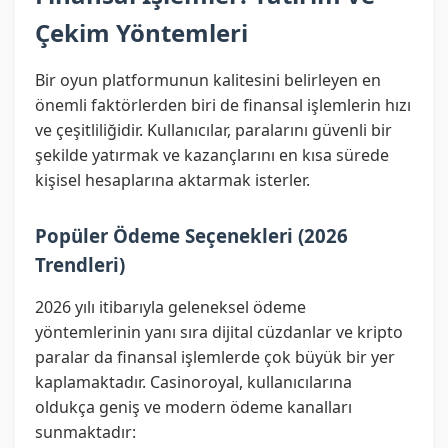
Çekim Yöntemleri
Bir oyun platformunun kalitesini belirleyen en
önemli faktörlerden biri de finansal işlemlerin hızı
ve çeşitliliğidir. Kullanıcılar, paralarını güvenli bir
şekilde yatırmak ve kazançlarını en kısa sürede
kişisel hesaplarına aktarmak isterler.
Popüler Ödeme Seçenekleri (2026
Trendleri)
2026 yılı itibarıyla geleneksel ödeme
yöntemlerinin yanı sıra dijital cüzdanlar ve kripto
paralar da finansal işlemlerde çok büyük bir yer
kaplamaktadır. Casinoroyal, kullanıcılarına
oldukça geniş ve modern ödeme kanalları
sunmaktadır: