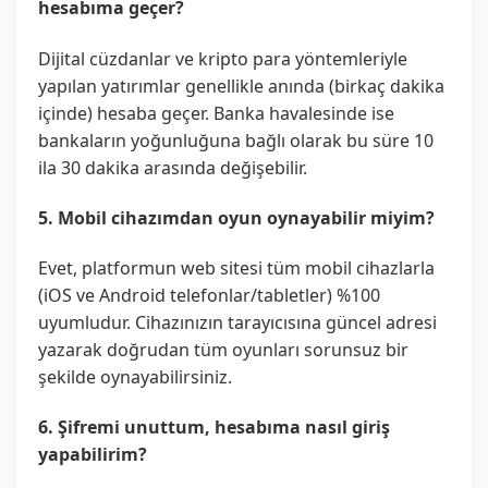
hesabıma geçer?
Dijital cüzdanlar ve kripto para yöntemleriyle
yapılan yatırımlar genellikle anında (birkaç dakika
içinde) hesaba geçer. Banka havalesinde ise
bankaların yoğunluğuna bağlı olarak bu süre 10
ila 30 dakika arasında değişebilir.
5. Mobil cihazımdan oyun oynayabilir miyim?
Evet, platformun web sitesi tüm mobil cihazlarla
(iOS ve Android telefonlar/tabletler) %100
uyumludur. Cihazınızın tarayıcısına güncel adresi
yazarak doğrudan tüm oyunları sorunsuz bir
şekilde oynayabilirsiniz.
6. Şifremi unuttum, hesabıma nasıl giriş
yapabilirim?