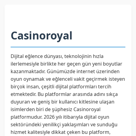
Casinoroyal
Dijital eğlence dünyası, teknolojinin hızla
ilerlemesiyle birlikte her geçen gün yeni boyutlar
kazanmaktadır. Günümüzde internet üzerinden
oyun oynamak ve eğlenceli vakit geçirmek isteyen
birçok insan, çeşitli dijital platformları tercih
etmektedir. Bu platformlar arasında adını sıkça
duyuran ve geniş bir kullanıcı kitlesine ulaşan
isimlerden biri de şüphesiz Casinoroyal
platformudur. 2026 yılı itibarıyla dijital oyun
sektöründeki yenilikçi yaklaşımları ve sunduğu
hizmet kalitesiyle dikkat çeken bu platform,