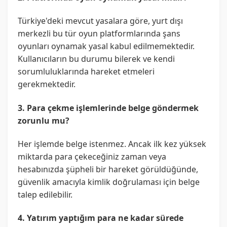
Türkiye'deki mevcut yasalara göre, yurt dışı
merkezli bu tür oyun platformlarında şans
oyunları oynamak yasal kabul edilmemektedir.
Kullanıcıların bu durumu bilerek ve kendi
sorumluluklarında hareket etmeleri
gerekmektedir.
3. Para çekme işlemlerinde belge göndermek
zorunlu mu?
Her işlemde belge istenmez. Ancak ilk kez yüksek
miktarda para çekeceğiniz zaman veya
hesabınızda şüpheli bir hareket görüldüğünde,
güvenlik amacıyla kimlik doğrulaması için belge
talep edilebilir.
4. Yatırım yaptığım para ne kadar sürede