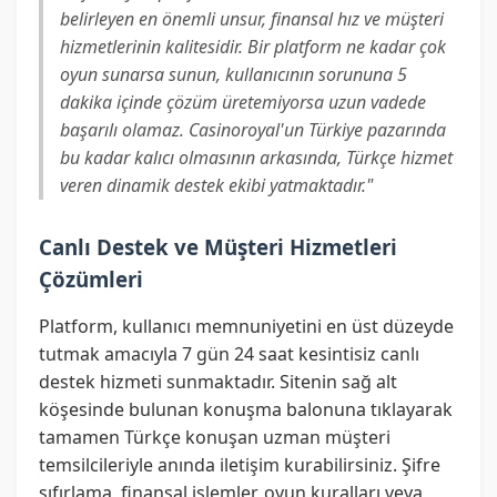
belirleyen en önemli unsur, finansal hız ve müşteri
hizmetlerinin kalitesidir. Bir platform ne kadar çok
oyun sunarsa sunun, kullanıcının sorununa 5
dakika içinde çözüm üretemiyorsa uzun vadede
başarılı olamaz. Casinoroyal'un Türkiye pazarında
bu kadar kalıcı olmasının arkasında, Türkçe hizmet
veren dinamik destek ekibi yatmaktadır."
Canlı Destek ve Müşteri Hizmetleri
Çözümleri
Platform, kullanıcı memnuniyetini en üst düzeyde
tutmak amacıyla 7 gün 24 saat kesintisiz canlı
destek hizmeti sunmaktadır. Sitenin sağ alt
köşesinde bulunan konuşma balonuna tıklayarak
tamamen Türkçe konuşan uzman müşteri
temsilcileriyle anında iletişim kurabilirsiniz. Şifre
sıfırlama, finansal işlemler, oyun kuralları veya