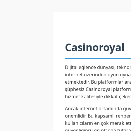
Casinoroyal
Dijital eğlence dünyası, tekno
internet üzerinden oyun oynama
etmektedir. Bu platformlar ara
şüphesiz Casinoroyal platformu
hizmet kalitesiyle dikkat çeke
Ancak internet ortamında güve
önemlidir. Bu kapsamlı rehber
kullanıcıların en çok merak et
güvenliğinizi ön planda tutarak