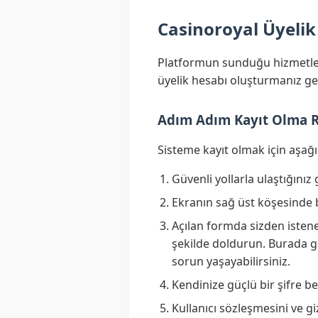
Casinoroyal Üyelik
Platformun sunduğu hizmetler
üyelik hesabı oluşturmanız ger
Adım Adım Kayıt Olma 
Sisteme kayıt olmak için aşağıd
Güvenli yollarla ulaştığınız
Ekranın sağ üst köşesinde 
Açılan formda sizden istene
şekilde doldurun. Burada ge
sorun yaşayabilirsiniz.
Kendinize güçlü bir şifre be
Kullanıcı sözleşmesini ve g