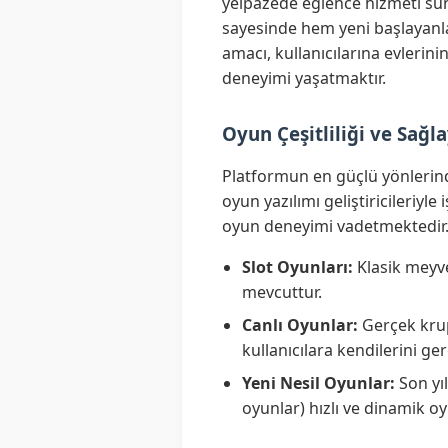
yelpazede eğlence hizmeti sun
sayesinde hem yeni başlayanla
amacı, kullanıcılarına evlerini
deneyimi yaşatmaktır.
Oyun Çeşitliliği ve Sağla
Platformun en güçlü yönlerin
oyun yazılımı geliştiricileriy
oyun deneyimi vadetmektedir
Slot Oyunları:
Klasik meyve
mevcuttur.
Canlı Oyunlar:
Gerçek krup
kullanıcılara kendilerini ge
Yeni Nesil Oyunlar:
Son yıl
oyunlar) hızlı ve dinamik o