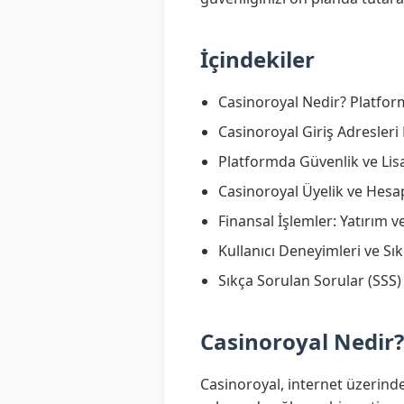
İçindekiler
Casinoroyal Nedir? Platfor
Casinoroyal Giriş Adresler
Platformda Güvenlik ve Li
Casinoroyal Üyelik ve Hes
Finansal İşlemler: Yatırım 
Kullanıcı Deneyimleri ve Sık
Sıkça Sorulan Sorular (SSS)
Casinoroyal Nedir?
Casinoroyal, internet üzerinden