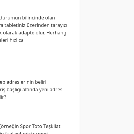
u durumun bilincinde olan
a tabletiniz üzerinden tarayıcı
k olarak adapte olur. Herhangi
eri hızlıca
b adreslerinin belirli
iş başlığı altında yeni adres
ir?
(örneğin Spor Toto Teşkilat
nin faaliyet göstermesi