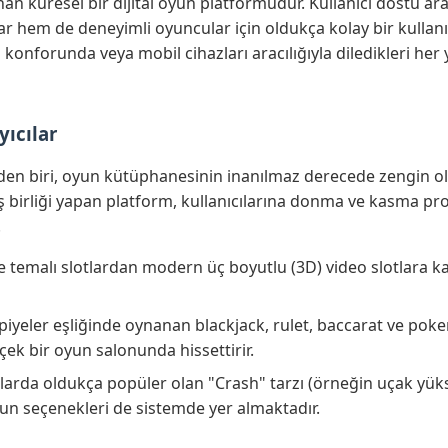
an küresel bir dijital oyun platformudur. Kullanıcı dostu a
r hem de deneyimli oyuncular için oldukça kolay bir kulla
n konforunda veya mobil cihazları aracılığıyla diledikleri he
yıcılar
den biri, oyun kütüphanesinin inanılmaz derecede zengin o
le iş birliği yapan platform, kullanıcılarına donma ve kasma p
.
 temalı slotlardan modern üç boyutlu (3D) video slotlara k
iyeler eşliğinde oynanan blackjack, rulet, baccarat ve poke
rçek bir oyun salonunda hissettirir.
larda oldukça popüler olan "Crash" tarzı (örneğin uçak yüks
yun seçenekleri de sistemde yer almaktadır.