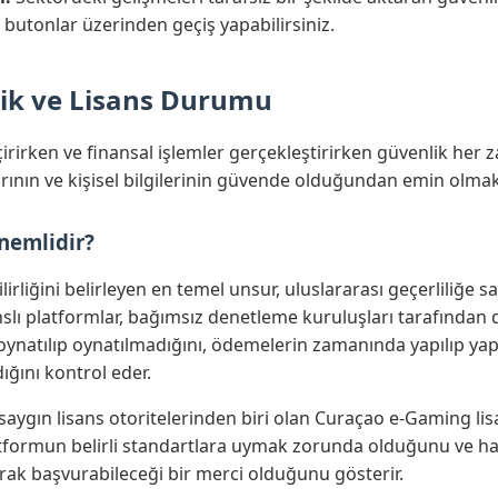
 butonlar üzerinden geçiş yapabilirsiniz.
ik ve Lisans Durumu
çirirken ve finansal işlemler gerçekleştirirken güvenlik her z
arının ve kişisel bilgilerinin güvende olduğundan emin olmak 
Önemlidir?
rliğini belirleyen en temel unsur, uluslararası geçerliliğe sa
lı platformlar, bağımsız denetleme kuruluşları tarafından dü
oynatılıp oynatılmadığını, ödemelerin zamanında yapılıp yapı
ğını kontrol eder.
aygın lisans otoritelerinden biri olan Curaçao e-Gaming lisa
latformun belirli standartlara uymak zorunda olduğunu ve h
larak başvurabileceği bir merci olduğunu gösterir.