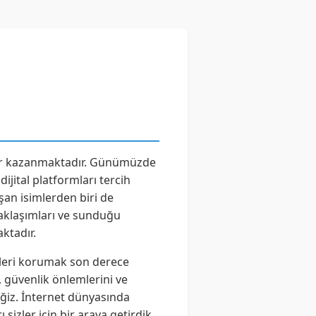
utlar kazanmaktadır. Günümüzde
ijital platformları tercih
şan isimlerden biri de
 yaklaşımları ve sunduğu
ktadır.
ileri korumak son derece
 güvenlik önlemlerini ve
ceğiz. İnternet dünyasında
sizler için bir araya getirdik.