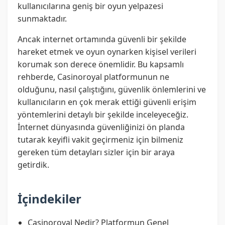
kullanıcılarına geniş bir oyun yelpazesi
sunmaktadır.
Ancak internet ortamında güvenli bir şekilde
hareket etmek ve oyun oynarken kişisel verileri
korumak son derece önemlidir. Bu kapsamlı
rehberde, Casinoroyal platformunun ne
olduğunu, nasıl çalıştığını, güvenlik önlemlerini ve
kullanıcıların en çok merak ettiği güvenli erişim
yöntemlerini detaylı bir şekilde inceleyeceğiz.
İnternet dünyasında güvenliğinizi ön planda
tutarak keyifli vakit geçirmeniz için bilmeniz
gereken tüm detayları sizler için bir araya
getirdik.
İçindekiler
Casinoroyal Nedir? Platformun Genel