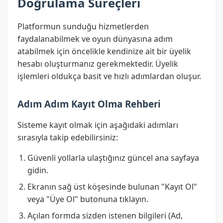
Doğrulama Süreçleri
Platformun sunduğu hizmetlerden
faydalanabilmek ve oyun dünyasına adım
atabilmek için öncelikle kendinize ait bir üyelik
hesabı oluşturmanız gerekmektedir. Üyelik
işlemleri oldukça basit ve hızlı adımlardan oluşur.
Adım Adım Kayıt Olma Rehberi
Sisteme kayıt olmak için aşağıdaki adımları
sırasıyla takip edebilirsiniz:
Güvenli yollarla ulaştığınız güncel ana sayfaya
gidin.
Ekranın sağ üst köşesinde bulunan "Kayıt Ol"
veya "Üye Ol" butonuna tıklayın.
Açılan formda sizden istenen bilgileri (Ad,