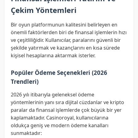
Çekim Yöntemleri
Bir oyun platformunun kalitesini belirleyen en
önemli faktörlerden biri de finansal işlemlerin hızı
ve çeşitliliğidir. Kullanıcılar, paralarını güvenli bir
şekilde yatırmak ve kazançlarını en kısa sürede
kişisel hesaplarına aktarmak isterler.
Popüler Ödeme Seçenekleri (2026
Trendleri)
2026 yılı itibarıyla geleneksel ödeme
yöntemlerinin yanı sıra dijital cüzdanlar ve kripto
paralar da finansal işlemlerde çok büyük bir yer
kaplamaktadır. Casinoroyal, kullanıcılarına
oldukça geniş ve modern ödeme kanalları
sunmaktadır: