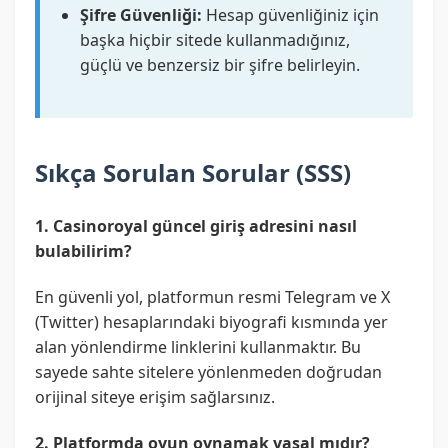
Şifre Güvenliği:
Hesap güvenliğiniz için
başka hiçbir sitede kullanmadığınız,
güçlü ve benzersiz bir şifre belirleyin.
Sıkça Sorulan Sorular (SSS)
1. Casinoroyal güncel giriş adresini nasıl
bulabilirim?
En güvenli yol, platformun resmi Telegram ve X
(Twitter) hesaplarındaki biyografi kısmında yer
alan yönlendirme linklerini kullanmaktır. Bu
sayede sahte sitelere yönlenmeden doğrudan
orijinal siteye erişim sağlarsınız.
2. Platformda oyun oynamak yasal mıdır?