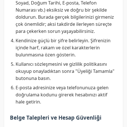
Soyad, Doğum Tarihi, E-posta, Telefon
Numarası vb.) eksiksiz ve doğru bir şekilde
doldurun. Burada gerçek bilgilerinizi girmeniz
çok önemlidir; aksi takdirde ilerleyen süreçte
para çekerken sorun yaşayabilirsiniz.
Kendinize güçlü bir şifre belirleyin. Şifrenizin
içinde harf, rakam ve özel karakterlerin
bulunmasına özen gösterin.
Kullanıcı sözleşmesini ve gizlilik politikasını
okuyup onayladıktan sonra "Üyeliği Tamamla"
butonuna basın.
E-posta adresinize veya telefonunuza gelen
doğrulama kodunu girerek hesabınızı aktif
hale getirin.
Belge Talepleri ve Hesap Güvenliği