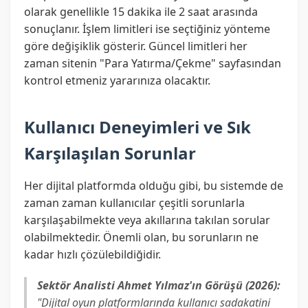
olarak genellikle 15 dakika ile 2 saat arasında
sonuçlanır. İşlem limitleri ise seçtiğiniz yönteme
göre değişiklik gösterir. Güncel limitleri her
zaman sitenin "Para Yatırma/Çekme" sayfasından
kontrol etmeniz yararınıza olacaktır.
Kullanıcı Deneyimleri ve Sık
Karşılaşılan Sorunlar
Her dijital platformda olduğu gibi, bu sistemde de
zaman zaman kullanıcılar çeşitli sorunlarla
karşılaşabilmekte veya akıllarına takılan sorular
olabilmektedir. Önemli olan, bu sorunların ne
kadar hızlı çözülebildiğidir.
Sektör Analisti Ahmet Yılmaz'ın Görüşü (2026):
"Dijital oyun platformlarında kullanıcı sadakatini