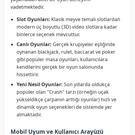
vadetmektedir.
Slot Oyunları:
Klasik meyve temalı slotlardan
modern üç boyutlu (3D) video slotlara kadar
binlerce seçenek mevcuttur.
Canlı Oyunlar:
Gerçek krupiyeler eşliğinde
oynanan blackjack, rulet, baccarat ve poker
gibi popüler masa oyunları, kullanıcılara
kendilerini gerçek bir oyun salonunda
hissettirir.
Yeni Nesil Oyunlar:
Son yıllarda oldukça
popüler olan "Crash" tarzı (örneğin uçak
yükseldikçe çarpanın arttığı oyunlar) hızlı ve
dinamik oyun seçenekleri de sistemde yer
almaktadır.
Mobil Uyum ve Kullanıcı Arayüzü