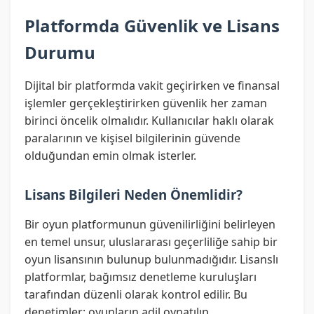
Platformda Güvenlik ve Lisans
Durumu
Dijital bir platformda vakit geçirirken ve finansal
işlemler gerçekleştirirken güvenlik her zaman
birinci öncelik olmalıdır. Kullanıcılar haklı olarak
paralarının ve kişisel bilgilerinin güvende
olduğundan emin olmak isterler.
Lisans Bilgileri Neden Önemlidir?
Bir oyun platformunun güvenilirliğini belirleyen
en temel unsur, uluslararası geçerliliğe sahip bir
oyun lisansının bulunup bulunmadığıdır. Lisanslı
platformlar, bağımsız denetleme kuruluşları
tarafından düzenli olarak kontrol edilir. Bu
denetimler; oyunların adil oynatılıp