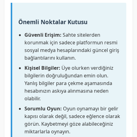
Önemli Noktalar Kutusu
Güvenli Erişim:
Sahte sitelerden
korunmak için sadece platformun resmi
sosyal medya hesaplarındaki güncel giriş
bağlantılarını kullanın.
Kişisel Bilgiler:
Üye olurken verdiğiniz
bilgilerin doğruluğundan emin olun.
Yanlış bilgiler para çekme aşamasında
hesabınızın askıya alınmasına neden
olabilir.
Sorumlu Oyun:
Oyun oynamayı bir gelir
kapısı olarak değil, sadece eğlence olarak
görün. Kaybetmeyi göze alabileceğiniz
miktarlarla oynayın.