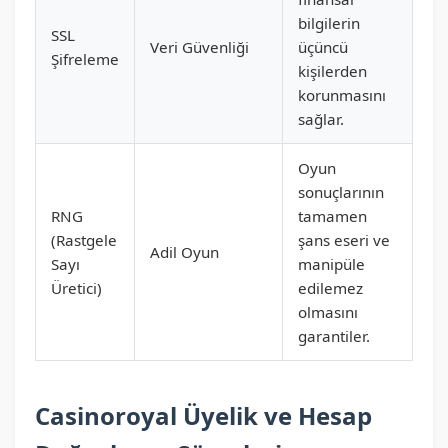
bilgilerin
SSL
Veri Güvenliği
üçüncü
Şifreleme
kişilerden
korunmasını
sağlar.
Oyun
sonuçlarının
RNG
tamamen
(Rastgele
şans eseri ve
Adil Oyun
Sayı
manipüle
Üretici)
edilemez
olmasını
garantiler.
Casinoroyal Üyelik ve Hesap